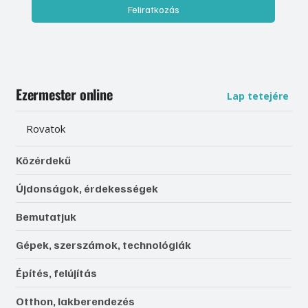
Feliratkozás
Ezermester online
Lap tetejére
Rovatok
Közérdekű
Újdonságok, érdekességek
Bemutatjuk
Gépek, szerszámok, technológiák
Építés, felújítás
Otthon, lakberendezés