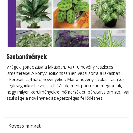
Szobanövények
Virágok gondozása a lakásban, 40+10 növény részletes
ismertetése! A könyv lexikonszerűen veszi sorra a lakásban
s
sikeresen tart­ha­tó növényeket. Már a növény kiválasztásakor
h
segítségünkre lesznek a leírások, mert pontosan megtudjuk,
k
hogy milyen körülményekre (hőmérséklet, páratartalom stb.) van
szüksége a növénynek az egészséges fejlődéshez.
t
Kövess minket