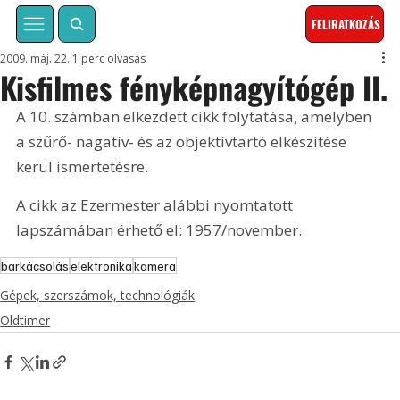
FELIRATKOZÁS
2009. máj. 22.
1 perc olvasás
Kisfilmes fényképnagyítógép II.
A 10. számban elkezdett cikk folytatása, amelyben 
a szűrő- nagatív- és az objektívtartó elkészítése 
kerül ismertetésre. 
A cikk az Ezermester alábbi nyomtatott 
lapszámában érhető el: 1957/november.
barkácsolás
elektronika
kamera
Gépek, szerszámok, technológiák
Oldtimer