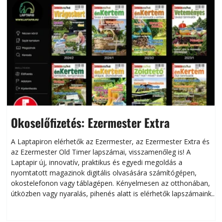
Okoselőfizetés: Ezermester Extra
A Laptapiron elérhetők az Ezermester, az Ezermester Extra és
az Ezermester Old Timer lapszámai, visszamenőleg is! A
Laptapir új, innovatív, praktikus és egyedi megoldás a
L
nyomtatott magazinok digitális olvasására számítógépen,
okostelefonon vagy táblagépen. Kényelmesen az otthonában,
útközben vagy nyaralás, pihenés alatt is elérhetők lapszámaink.
ú
Bárhol, bármikor, akár külföldön élve vagy dolgozva is
B
olvashatók az Ezermester lapszámai. A Laptapir kényelmes