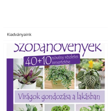
megoldás, mert: – t
Kiadványaink