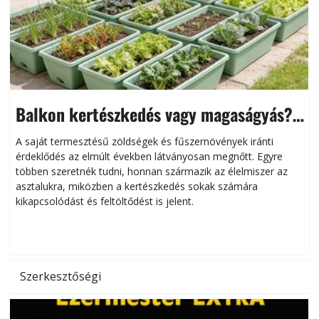
Balkon kertészkedés vagy magaságyás?
Helytakarékos kertészkedés
A saját termesztésű zöldségek és fűszernövények iránti
érdeklődés az elmúlt években látványosan megnőtt. Egyre
többen szeretnék tudni, honnan származik az élelmiszer az
l
asztalukra, miközben a kertészkedés sokak számára
kikapcsolódást és feltöltődést is jelent.
é
d
Szerkesztőségi