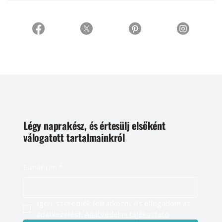
Légy naprakész, és értesülj elsőként
válogatott tartalmainkról
E-mail cím
*
Igen, szeretnék feliratkozni, és elfogadom az 
adatkezelést. 
Adatvédelmi tájékoztató