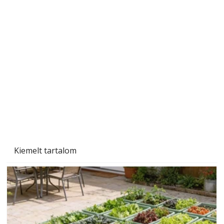
A varrógép és a varrás
Kiemelt tartalom