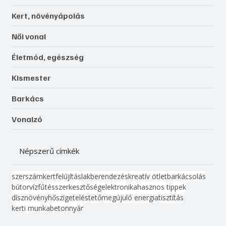
Kert, növényápolás
Női vonal
Életmód, egészség
Kismester
Barkács
Vonalzó
Népszerű címkék
szerszám
kert
felújítás
lakberendezés
kreatív ötlet
barkácsolás
bútor
víz
fűtés
szerkesztőség
elektronika
hasznos tippek
dísznövény
hőszigetelés
tető
megújuló energia
tisztítás
kerti munka
beton
nyár