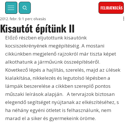
FELIRATKOZÁS
2012. febr. 9.
1 perc olvasás
Kisautót építünk II
Előző részben eljutottunk kisautónk 
kocsiszekrényének megépítéséig. A mostani 
cikkünkben megjelenő rajzokról már tiszta képet 
alkothatunk a járművünk összeépítéséről. 
Következő lépés a hajlítás, szerelés, majd az ülések 
kialakítása, nikkelezés és legutolsó lépésben a 
lámpák beszerelése a cikkben szereplő pontos 
műszaki leírások alapján.   A tervrajzok biztosan 
elegendő segítséget nyújtanak az elkészítéséhez, s 
ha néhány egyéni ötletet is felhasználunk, nem 
marad el a siker és gyermekeink öröme. 