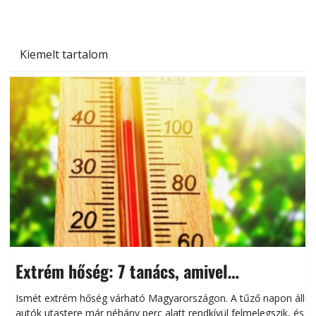
Kiemelt tartalom
Extrém hőség: 7 tanács, amivel
megóvhatjuk autónkat a nyári károktól
Ismét extrém hőség várható Magyarországon. A tűző napon álló
autók utastere már néhány perc alatt rendkívül felmelegszik, és