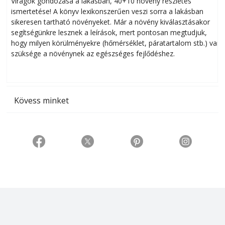
Virágok gondozása a lakásban, 40+10 növény részletes
ismertetése! A könyv lexikonszerűen veszi sorra a lakásban
s
sikeresen tart­ha­tó növényeket. Már a növény kiválasztásakor
h
segítségünkre lesznek a leírások, mert pontosan megtudjuk,
k
hogy milyen körülményekre (hőmérséklet, páratartalom stb.) van
szüksége a növénynek az egészséges fejlődéshez.
t
Kövess minket