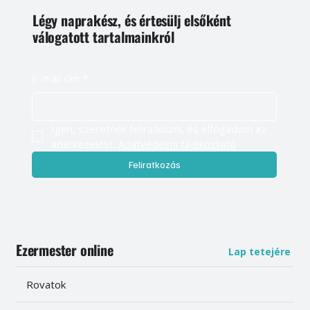
Légy naprakész, és értesülj elsőként
válogatott tartalmainkról
E-mail cím
*
Igen, szeretnék feliratkozni, és elfogadom az 
adatkezelést. 
Adatvédelmi tájékoztató
Feliratkozás
Ezermester online
Lap tetejére
Rovatok