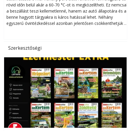
rövid időn belül akár a 60-70 °C-ot is megközelítheti. Ez nemcsak
n
a beszállást teszi kellemetlenné, hanem az autó állapotára és a
benne hagyott tárgyakra is káros hatással lehet. Néhány
egyszerű óvintézkedéssel azonban jelentősen csökkenthetjük a
hőség káros hatásait.
l
Szerkesztőségi