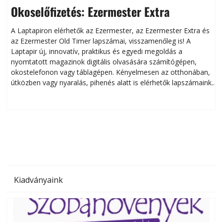
Okoselőfizetés: Ezermester Extra
A Laptapiron elérhetők az Ezermester, az Ezermester Extra és
az Ezermester Old Timer lapszámai, visszamenőleg is! A
Laptapir új, innovatív, praktikus és egyedi megoldás a
L
nyomtatott magazinok digitális olvasására számítógépen,
okostelefonon vagy táblagépen. Kényelmesen az otthonában,
útközben vagy nyaralás, pihenés alatt is elérhetők lapszámaink.
ú
Bárhol, bármikor, akár külföldön élve vagy dolgozva is
B
olvashatók az Ezermester lapszámai. A Laptapir kényelmes
megoldás, mert: – t
Kiadványaink