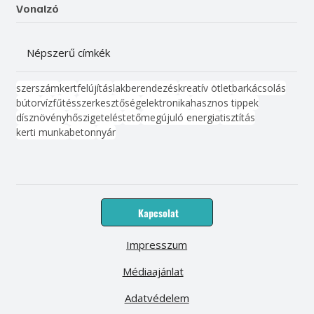
Vonalzó
Népszerű címkék
szerszám
kert
felújítás
lakberendezés
kreatív ötlet
barkácsolás
bútor
víz
fűtés
szerkesztőség
elektronika
hasznos tippek
dísznövény
hőszigetelés
tető
megújuló energia
tisztítás
kerti munka
beton
nyár
Kapcsolat
Impresszum
Médiaajánlat
Adatvédelem