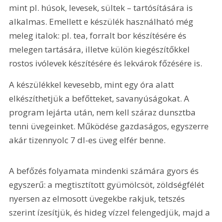
mint pl. húsok, levesek, sültek – tartósítására is 
alkalmas. Emellett e készülék használható még 
meleg italok: pl. tea, forralt bor készítésére és 
melegen tartására, illetve külön kiegészítőkkel 
rostos ivólevek készítésére és lekvárok főzésére is.
A készülékkel kevesebb, mint egy óra alatt 
elkészíthetjük a befőtteket, savanyúságokat. A 
program lejárta után, nem kell száraz dunsztba 
tenni üvegeinket. Működése gazdaságos, egyszerre 
akár tizennyolc 7 dl-es üveg elfér benne.
A befőzés folyamata mindenki számára gyors és 
egyszerű: a megtisztított gyümölcsöt, zöldségfélét 
nyersen az elmosott üvegekbe rakjuk, tetszés 
szerint ízesítjük, és hideg vízzel felengedjük, majd a 