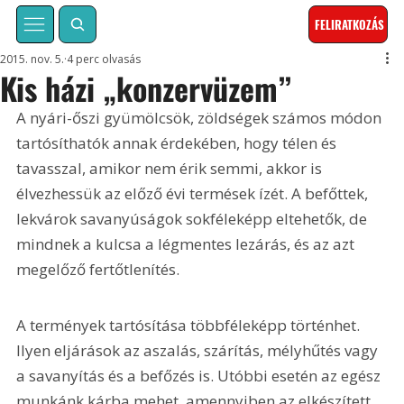
FELIRATKOZÁS
2015. nov. 5.
4 perc olvasás
Kis házi „konzervüzem”
A nyári-őszi gyümölcsök, zöldségek számos módon 
tartósíthatók annak érdekében, hogy télen és 
tavasszal, amikor nem érik semmi, akkor is 
élvezhessük az előző évi termések ízét. A befőttek, 
lekvárok savanyúságok sokféleképp eltehetők, de 
mindnek a kulcsa a légmentes lezárás, és az azt 
megelőző fertőtlenítés.
A termények tartósítása többféleképp történhet. 
Ilyen eljárások az aszalás, szárítás, mélyhűtés vagy 
a savanyítás és a befőzés is. Utóbbi esetén az egész 
munkánk kárba mehet, amennyiben az elkészített 