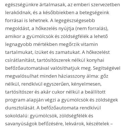
egészségünkre ártalmasak, az emberi szervezetben 
lerakódnak, és a későbbiekben a betegségeink 
forrásai is lehetnek. A legegészségesebb 
megoldást, a hőkezelés nyújtja (nem forralás), 
amikor a gyümölcsök és zöldségfélék a lehető 
legnagyobb mértékben megőrzik vitamin 
tartalmukat, ízüket és zamatukat. A hőkezelést 
csírátlanítást, tartósítószerek nélkül konyhai 
befőzőautomatával valósíthatjuk meg. Segítségével 
megvalósulhat minden háziasszony álma: gőz 
nélkül, rendkívül egyszerűen, kényelmesen, 
tartósítószer és akár cukor nélkül a beállított 
program alapján végzi a gyümölcsök és zöldségek 
dunsztolását. A befőzőautomata rendkívül 
sokoldalú: gyümölcsök, zöldségfélék és 
savanyúságok befőzésére, lekvárok, készételek – 