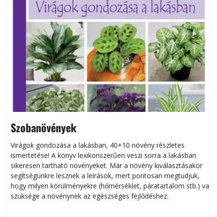
Szobanövények
Virágok gondozása a lakásban, 40+10 növény részletes
ismertetése! A könyv lexikonszerűen veszi sorra a lakásban
s
sikeresen tart­ha­tó növényeket. Már a növény kiválasztásakor
h
segítségünkre lesznek a leírások, mert pontosan megtudjuk,
k
hogy milyen körülményekre (hőmérséklet, páratartalom stb.) van
szüksége a növénynek az egészséges fejlődéshez.
t