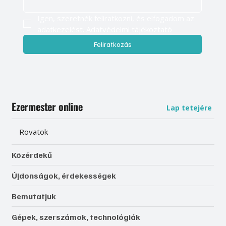
Igen, szeretnék feliratkozni, és elfogadom az 
adatkezelést. 
Adatvédelmi tájékoztató
Feliratkozás
Ezermester online
Lap tetejére
Rovatok
Közérdekű
Újdonságok, érdekességek
Bemutatjuk
Gépek, szerszámok, technológiák