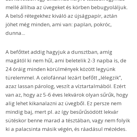
mellé állítva az üvegeket és körben bebugyoláljuk. 
A belső rétegekhez kiváló az újságpapír, aztán 
jöhet még minden, ami van: paplan, pokróc, 
dunna...
A befőttet addig hagyjuk a dunsztban, amíg 
magától ki nem hűl, ami beletelik 2-3 napba is, de 
24 óráig minden körülmények között legyünk 
türelemmel. A celofánnal lezárt befőtt „lélegzik”, 
azaz lassan párolog, veszít a víztartalmából. Ezért 
van az, hogy az 5-6 éves lekvárok olyan sűrűk, hogy 
alig lehet kikanalazni az üvegből. Ez persze nem 
mindig baj, mert pl. az így besűrűsödött lekvár 
sütéskor benne marad a tésztában, vagy nem folyik 
ki a palacsinta másik végén, és ráadásul mézédes.