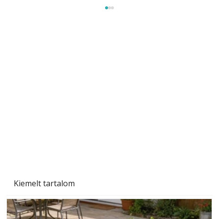
A varrógép és a varrás
Kiemelt tartalom