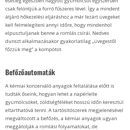
esetleg egészben hagyott gyümölcsöt egyszerűen 
csak felöntjük a forró fűszeres lével. Így a mindent 
átjáró hőkezelési eljáráshoz a már lezárt üvegeket 
kell felmelegíteni annyi időre, hogy mindenhol 
elpusztuljanak benne a romlás csírái. Nedves 
dunszt alkalmazásakor gyakorlatilag „üvegestől 
főzzük meg” a kompótot.
Befőzőautomaták
A kémiai konzerváló anyagok feltalálása előtt is 
tudták őseink, hogyan lehet a napérlelte 
gyümölcsöket, zöldségféléket hosszú időn keresztül 
eltarthatóvá tenni. A tartósítószerek megjelenésével 
megváltozott a befőzés, a kémiai anyagok ugyan 
meggátolják a romlási folyamatokat, de 