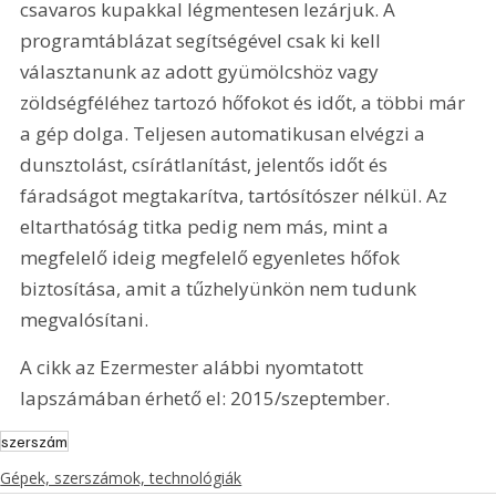
csavaros kupakkal légmentesen lezárjuk. A 
programtáblázat segítségével csak ki kell 
választanunk az adott gyümölcshöz vagy 
zöldségféléhez tartozó hőfokot és időt, a többi már 
a gép dolga. Teljesen automatikusan elvégzi a 
dunsztolást, csírátlanítást, jelentős időt és 
fáradságot megtakarítva, tartósítószer nélkül. Az 
eltarthatóság titka pedig nem más, mint a 
megfelelő ideig megfelelő egyenletes hőfok 
biztosítása, amit a tűzhelyünkön nem tudunk 
megvalósítani.
A cikk az Ezermester alábbi nyomtatott 
lapszámában érhető el: 2015/szeptember.
szerszám
Gépek, szerszámok, technológiák