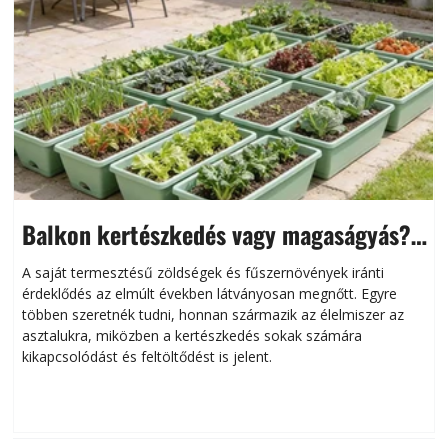
Balkon kertészkedés vagy magaságyás?
Helytakarékos kertészkedés
A saját termesztésű zöldségek és fűszernövények iránti
érdeklődés az elmúlt években látványosan megnőtt. Egyre
többen szeretnék tudni, honnan származik az élelmiszer az
l
asztalukra, miközben a kertészkedés sokak számára
kikapcsolódást és feltöltődést is jelent.
é
d