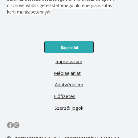
dísznövény
hőszigetelés
tető
megújuló energia
tisztítás
kerti munka
beton
nyár
Kapcsolat
Impresszum
Médiaajánlat
Adatvédelem
Előfizetés
Szerzői jogok