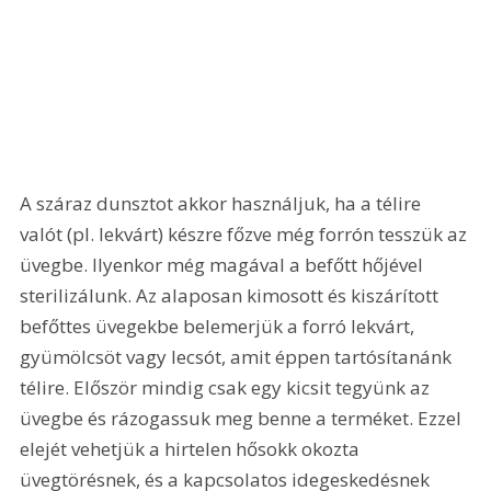
A száraz dunsztot akkor használjuk, ha a télire 
valót (pl. lekvárt) készre főzve még forrón tesszük az 
üvegbe. Ilyenkor még magával a befőtt hőjével 
sterilizálunk. Az alaposan kimosott és kiszárított 
befőttes üvegekbe belemerjük a forró lekvárt, 
gyümölcsöt vagy lecsót, amit éppen tartósítanánk 
télire. Először mindig csak egy kicsit tegyünk az 
üvegbe és rázogassuk meg benne a terméket. Ezzel 
elejét vehetjük a hirtelen hősokk okozta 
üvegtörésnek, és a kapcsolatos idegeskedésnek 