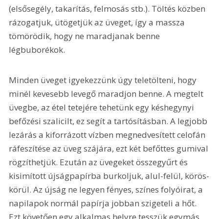
(elsősegély, takarítás, felmosás stb.). Töltés közben 
rázogatjuk, ütögetjük az üveget, így a massza 
tömörödik, hogy ne maradjanak benne 
légbuborékok.
Minden üveget igyekezzünk úgy teletölteni, hogy 
minél kevesebb levegő maradjon benne. A megtelt 
üvegbe, az étel tetejére tehetünk egy késhegynyi 
befőzési szalicilt, ez segít a tartósításban. A legjobb 
lezárás a kiforrázott vízben megnedvesített celofán 
ráfeszítése az üveg szájára, ezt két befőttes gumival 
rögzíthetjük. Ezután az üvegeket összegyűrt és 
kisimított újságpapírba burkoljuk, alul-felül, körös-
körül. Az újság ne legyen fényes, színes folyóirat, a 
napilapok normál papírja jobban szigeteli a hőt. 
Ezt követően egy alkalmas helyre tesszük egymás 