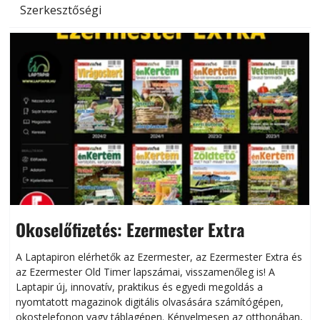
Szerkesztőségi
Okoselőfizetés: Ezermester Extra
A Laptapiron elérhetők az Ezermester, az Ezermester Extra és
az Ezermester Old Timer lapszámai, visszamenőleg is! A
Laptapir új, innovatív, praktikus és egyedi megoldás a
L
nyomtatott magazinok digitális olvasására számítógépen,
okostelefonon vagy táblagépen. Kényelmesen az otthonában,