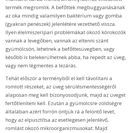
termék megromlik. A befőttek megbuggyanásának 
az oka mindig valamilyen baktérium vagy gomba 
(gyakran penészek) jelenlétére vezethető vissza. 
Ilyen élelmiszeripari problémákat okozó kórokozók 
vannak a levegőben, vannak az eltenni szánt 
gyümölcsön, lehetnek a befőttesüvegben, vagy 
később is belekerülhetnek abba, ha repedt az üveg, 
vagy nem légmentes a lezárás.
Tehát először a terményből el kell távolítani a 
romlott részeket, az üveg sérülésmentességéről 
alaposan meg kell bizonyosodjunk, majd az üveget 
fertőtleníteni kell. Ezután a gyümölcsre-zöldségre 
általában azért forrón öntjük rá a felöntő levet, 
hogy az elpusztítsa az esetlegesen jelenlévő, 
romlást okozó mikroorganizmusokat. Majd 