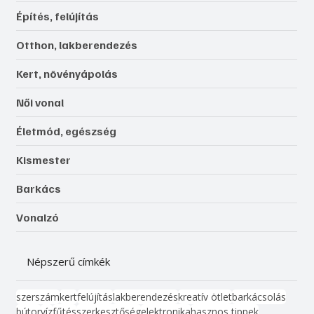
Építés, felújítás
Otthon, lakberendezés
Kert, növényápolás
Női vonal
Életmód, egészség
Kismester
Barkács
Vonalzó
Népszerű címkék
szerszám
kert
felújítás
lakberendezés
kreatív ötlet
barkácsolás
bútor
víz
fűtés
szerkesztőség
elektronika
hasznos tippek