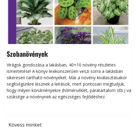
Szobanövények
Virágok gondozása a lakásban, 40+10 növény részletes
ismertetése! A könyv lexikonszerűen veszi sorra a lakásban
s
sikeresen tart­ha­tó növényeket. Már a növény kiválasztásakor
h
segítségünkre lesznek a leírások, mert pontosan megtudjuk,
k
hogy milyen körülményekre (hőmérséklet, páratartalom stb.) van
szüksége a növénynek az egészséges fejlődéshez.
t
Kövess minket