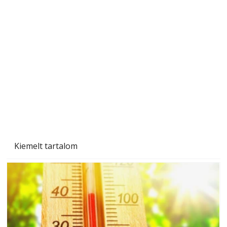
A varrógép és a varrás
Kiemelt tartalom