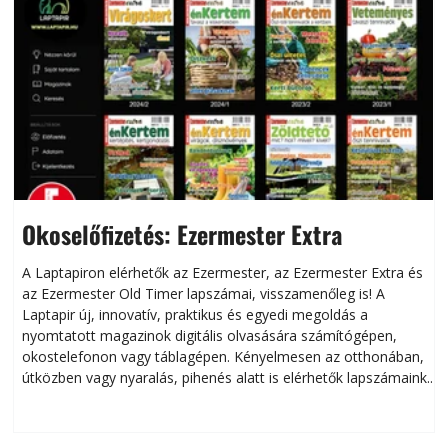
Okoselőfizetés: Ezermester Extra
A Laptapiron elérhetők az Ezermester, az Ezermester Extra és
az Ezermester Old Timer lapszámai, visszamenőleg is! A
Laptapir új, innovatív, praktikus és egyedi megoldás a
L
nyomtatott magazinok digitális olvasására számítógépen,
okostelefonon vagy táblagépen. Kényelmesen az otthonában,
útközben vagy nyaralás, pihenés alatt is elérhetők lapszámaink.
ú
Bárhol, bármikor, akár külföldön élve vagy dolgozva is
B
olvashatók az Ezermester lapszámai. A Laptapir kényelmes
megoldás, mert: – t