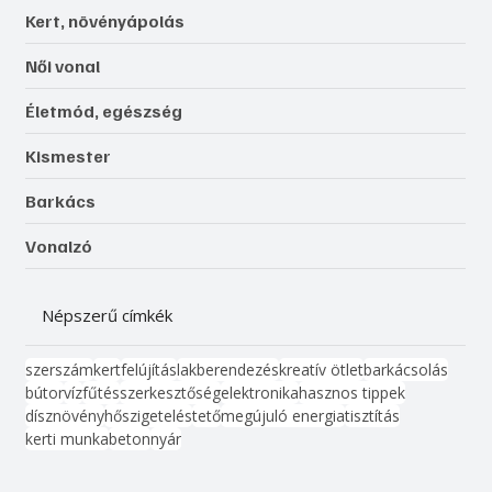
Kert, növényápolás
Női vonal
Életmód, egészség
Kismester
Barkács
Vonalzó
Népszerű címkék
szerszám
kert
felújítás
lakberendezés
kreatív ötlet
barkácsolás
bútor
víz
fűtés
szerkesztőség
elektronika
hasznos tippek
dísznövény
hőszigetelés
tető
megújuló energia
tisztítás
kerti munka
beton
nyár