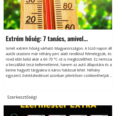
Extrém hőség: 7 tanács, amivel
megóvhatjuk autónkat a nyári károktól
Ismét extrém hőség várható Magyarországon. A tűző napon álló
autók utastere már néhány perc alatt rendkívül felmelegszik, és
rövid időn belül akár a 60-70 °C-ot is megközelítheti. Ez nemcsak
n
a beszállást teszi kellemetlenné, hanem az autó állapotára és a
benne hagyott tárgyakra is káros hatással lehet. Néhány
egyszerű óvintézkedéssel azonban jelentősen csökkenthetjük a
hőség káros hatásait.
l
Szerkesztőségi