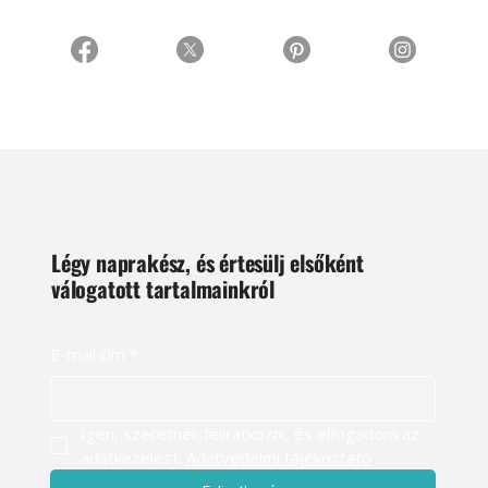
Légy naprakész, és értesülj elsőként
válogatott tartalmainkról
E-mail cím
*
Igen, szeretnék feliratkozni, és elfogadom az 
adatkezelést. 
Adatvédelmi tájékoztató