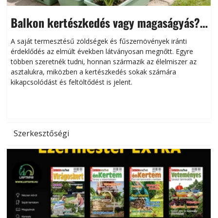
Balkon kertészkedés vagy magaságyás?
Helytakarékos kertészkedés
A saját termesztésű zöldségek és fűszernövények iránti
érdeklődés az elmúlt években látványosan megnőtt. Egyre
többen szeretnék tudni, honnan származik az élelmiszer az
l
asztalukra, miközben a kertészkedés sokak számára
kikapcsolódást és feltöltődést is jelent.
é
d
Szerkesztőségi