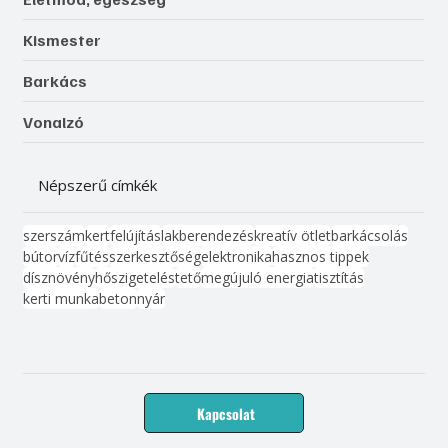
Kismester
Barkács
Vonalzó
Népszerű címkék
szerszám
kert
felújítás
lakberendezés
kreatív ötlet
barkácsolás
bútor
víz
fűtés
szerkesztőség
elektronika
hasznos tippek
dísznövény
hőszigetelés
tető
megújuló energia
tisztítás
kerti munka
beton
nyár
Kapcsolat