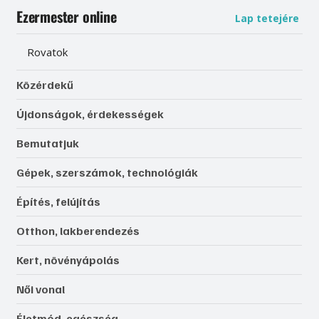
Ezermester online
Lap tetejére
Rovatok
Közérdekű
Újdonságok, érdekességek
Bemutatjuk
Gépek, szerszámok, technológiák
Építés, felújítás
Otthon, lakberendezés
Kert, növényápolás
Női vonal
Életmód, egészség