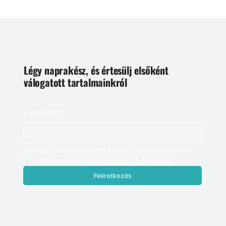
Légy naprakész, és értesülj elsőként
válogatott tartalmainkról
E-mail cím
*
Igen, szeretnék feliratkozni, és elfogadom az 
adatkezelést. 
Adatvédelmi tájékoztató
Feliratkozás