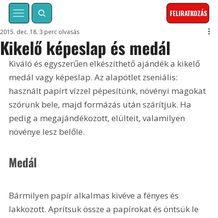
FELIRATKOZÁS
2015. dec. 18.
3 perc olvasás
Kikelő képeslap és medál
Kiváló és egyszerűen elkészíthető ajándék a kikelő 
medál vagy képeslap. Az alapötlet zseniális: 
használt papírt vízzel pépesítünk, növényi magokat 
szórunk bele, majd formázás után szárítjuk. Ha 
pedig a megajándékozott, elülteit, valamilyen 
növénye lesz belőle.
Medál
Bármilyen papír alkalmas kivéve a fényes és 
lakkozott. Aprítsuk össze a papírokat és öntsük le 