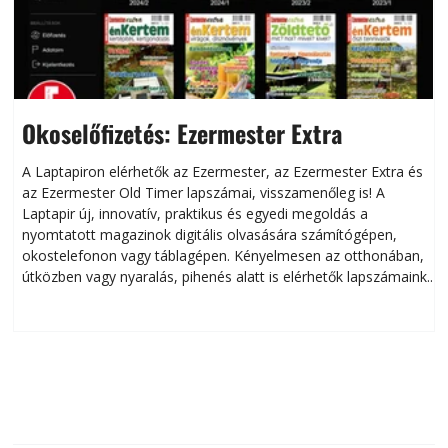
Okoselőfizetés: Ezermester Extra
A Laptapiron elérhetők az Ezermester, az Ezermester Extra és
az Ezermester Old Timer lapszámai, visszamenőleg is! A
Laptapir új, innovatív, praktikus és egyedi megoldás a
L
nyomtatott magazinok digitális olvasására számítógépen,
okostelefonon vagy táblagépen. Kényelmesen az otthonában,
útközben vagy nyaralás, pihenés alatt is elérhetők lapszámaink.
ú
Bárhol, bármikor, akár külföldön élve vagy dolgozva is
B
olvashatók az Ezermester lapszámai. A Laptapir kényelmes
megoldás, mert: – t