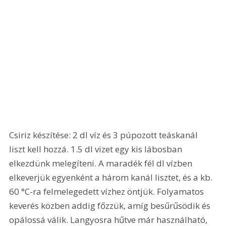
Csiriz készítése: 2 dl víz és 3 púpozott teáskanál 
liszt kell hozzá. 1.5 dl vizet egy kis lábosban 
elkezdünk melegíteni. A maradék fél dl vízben 
elkeverjük egyenként a három kanál lisztet, és a kb. 
60 °C-ra felmelegedett vízhez öntjük. Folyamatos 
keverés közben addig főzzük, amíg besűrűsödik és 
opálossá válik. Langyosra hűtve már használható, 