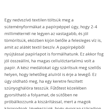
Egy nedvszívó textilen töltsük meg a 
süteményformákat a papírpéppel úgy, hogy 2-4 
milliméternél ne legyen az vastagabb, és jól 
tömörítsük, eközben kijön belőle a felesleges víz is, 
amit az alátét textil beszív. A papírpépből 
nyújtással papírlapot is formálhatunk. Ez akkor fog 
jól összeállni, ha magas cellulóztartalmú volt a 
papír. A kész medálokat úgy szárítsuk meg szellős 
helyen, hogy lehetőleg alulról is érje a levegő. Ez 
úgy oldható meg, ha egy keretre feszített 
szúnyoghálóra tesszük. Fűtőtest közelében 
gyorsítható a folyamat, de sütőben ne 
próbálkozzunk a kiszárítással, mert a magok 
károsodnak. Igyekezzünk, hogy gyorsan száradjon 