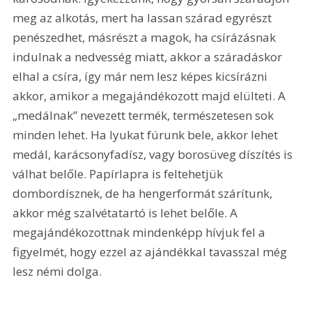
meg az alkotás, mert ha lassan szárad egyrészt 
penészedhet, másrészt a magok, ha csírázásnak 
indulnak a nedvesség miatt, akkor a száradáskor 
elhal a csíra, így már nem lesz képes kicsírázni 
akkor, amikor a megajándékozott majd elülteti. A 
„medálnak” nevezett termék, természetesen sok 
minden lehet. Ha lyukat fúrunk bele, akkor lehet 
medál, karácsonyfadísz, vagy borosüveg díszítés is 
válhat belőle. Papírlapra is feltehetjük 
dombordísznek, de ha hengerformát szárítunk, 
akkor még szalvétatartó is lehet belőle. A 
megajándékozottnak mindenképp hívjuk fel a 
figyelmét, hogy ezzel az ajándékkal tavasszal még 
lesz némi dolga.