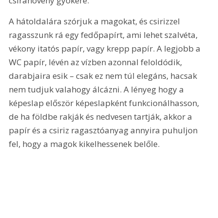
csíranövény gyökere.
A hátoldalára szórjuk a magokat, és csirizzel 
ragasszunk rá egy fedőpapírt, ami lehet szalvéta, 
vékony itatós papír, vagy krepp papír. A legjobb a 
WC papír, lévén az vízben azonnal feloldódik, 
darabjaira esik – csak ez nem túl elegáns, hacsak 
nem tudjuk valahogy álcázni. A lényeg hogy a 
képeslap először képeslapként funkcionálhasson, 
de ha földbe rakják és nedvesen tartják, akkor a 
papír és a csiriz ragasztóanyag annyira puhuljon 
fel, hogy a magok kikelhessenek belőle.