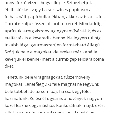
annyi forró vízzel, hogy ellepje. Színezhetjük 
ételfestékkel, vagy ha sok színes papír van a 
felhasznált papírhulladékban, akkor az is ad színt. 
Turmixszoljuk össze pl. bot mixerrel. Mindaddig 
aprítsuk, amíg viszonylag egyneművé válik, és az 
ételfesték is elkeveredik benne. Ne legyen túl híg, 
inkább lágy, gyurmaszerűen formázható állagú. 
Szórjuk bele a magokat, de ezeket már kanállal 
keverjük el benne (mert a turmixgép feldarabolná 
őket).
Tehetünk bele virágmagokat, fűszernövény 
magokat. Lehetőleg 2-3 féle magnál ne tegyünk 
bele többet, de az sem baj, ha csak egyfélét 
használunk. Kelésnél ugyanis a növények nagyon 
közel lesznek egymáshoz, konkurálnak majd, ezért 
ritkításuk amúgy is szükséges lesz. Lehetőleg 