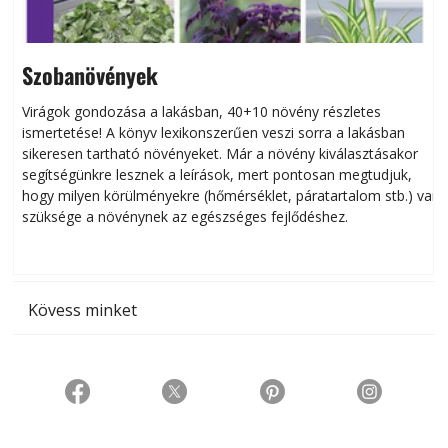
Szobanövények
Virágok gondozása a lakásban, 40+10 növény részletes
ismertetése! A könyv lexikonszerűen veszi sorra a lakásban
s
sikeresen tart­ha­tó növényeket. Már a növény kiválasztásakor
h
segítségünkre lesznek a leírások, mert pontosan megtudjuk,
k
hogy milyen körülményekre (hőmérséklet, páratartalom stb.) van
szüksége a növénynek az egészséges fejlődéshez.
t
Kövess minket