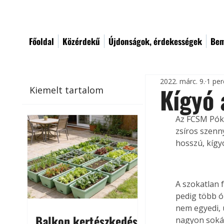
Főoldal
Közérdekű
Újdonságok, érdekességek
Bem
2022. márc. 9.
1 per
Kígyó 
Kiemelt tartalom
Az FCSM Pók 
zsíros szenn
hosszú, kíg
A szokatlan 
pedig több ór
nem egyedi, 
Balkon kertészkedés
nagyon sokár