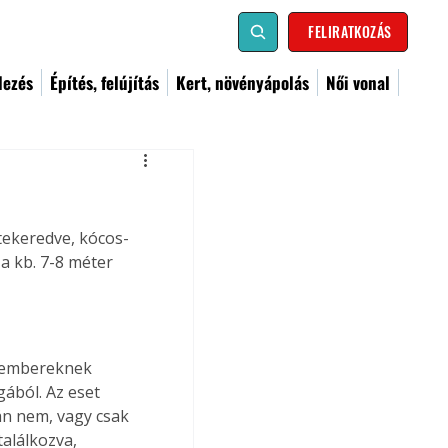
FELIRATKOZÁS
dezés
Építés, felújítás
Kert, növényápolás
Női vonal
tekeredve, kócos-
a kb. 7-8 méter 
akembereknek 
gából. Az eset 
án nem, vagy csak 
alálkozva, 