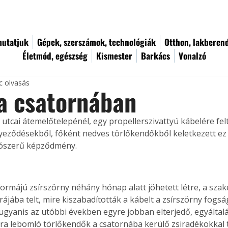
utatjuk
Gépek, szerszámok, technológiák
Otthon, lakberen
Életmód, egészség
Kismester
Barkács
Vonalzó
c olvasás
a csatornában
utcai átemelőtelepénél, egy propellerszivattyú kábelére fel
yeződésekből, főként nedves törlőkendőkből keletkezett ez 
yószerű képződmény. 
formájú zsírszörny néhány hónap alatt jöhetett létre, a sz
ájába telt, mire kiszabadították a kábelt a zsírszörny fogsá
ugyanis az utóbbi években egyre jobban elterjedő, egyáltal
a lebomló törlőkendők a csatornába kerülő zsiradékokkal t