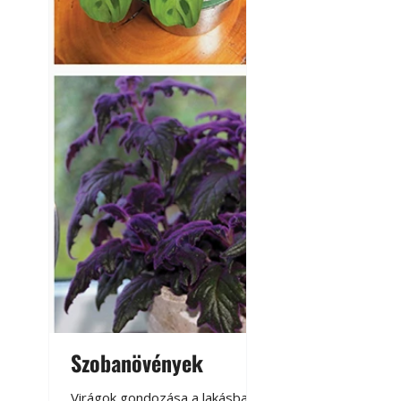
Szobanövények
Virágoskert: k
teraszon, laká
Virágok gondozása a lakásban,