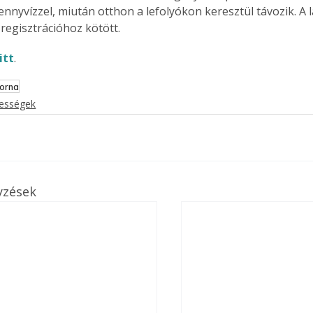
ennyvízzel, miután otthon a lefolyókon keresztül távozik. A 
 regisztrációhoz kötött.
itt
.
orna
kességek
yzések