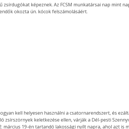
ű zsírdugókat képeznek. Az FCSM munkatársai nap mint na
kendők okozta ún. kócok felszámolásáért.
hogyan kell helyesen használni a csatornarendszert, és ezálta
 zsírszörnyek keletkezése ellen, várják a Dél-pesti Szennyví
. március 19-én tartandó lakossági nyílt napra, ahol azt is 