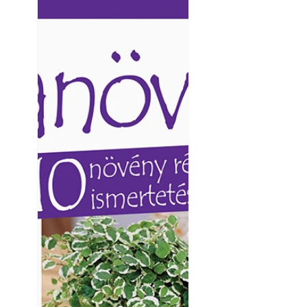
Ezermester lapszámai. A
Ezermester lapszámai
Laptapir kényelmes megoldás,
Laptapir kényelmes 
mert: – t
mert: – t