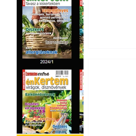
Széndioxid temető