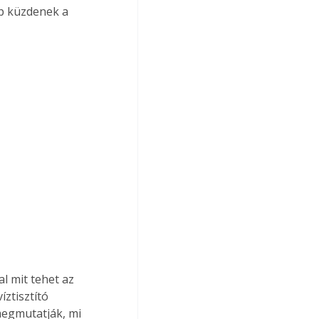
p küzdenek a 
l mit tehet az 
ztisztító 
megmutatják, mi 