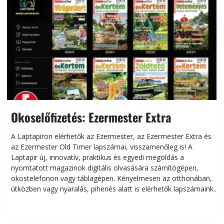
Okoselőfizetés: Ezermester Extra
A Laptapiron elérhetők az Ezermester, az Ezermester Extra és
az Ezermester Old Timer lapszámai, visszamenőleg is! A
Laptapir új, innovatív, praktikus és egyedi megoldás a
L
nyomtatott magazinok digitális olvasására számítógépen,
okostelefonon vagy táblagépen. Kényelmesen az otthonában,
útközben vagy nyaralás, pihenés alatt is elérhetők lapszámaink.
ú
Bárhol, bármikor, akár külföldön élve vagy dolgozva is
B
olvashatók az Ezermester lapszámai. A Laptapir kényelmes
megoldás, mert: – t