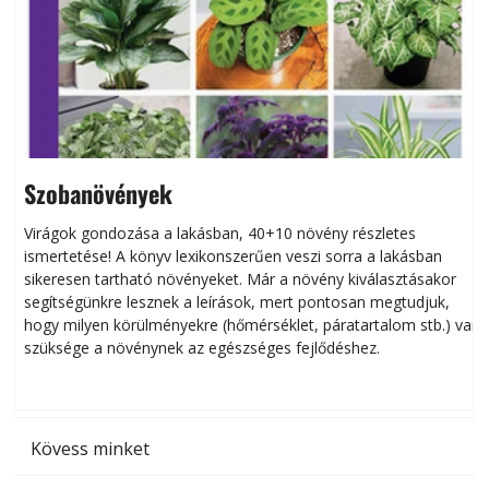
Szobanövények
Virágok gondozása a lakásban, 40+10 növény részletes
ismertetése! A könyv lexikonszerűen veszi sorra a lakásban
s
sikeresen tart­ha­tó növényeket. Már a növény kiválasztásakor
h
segítségünkre lesznek a leírások, mert pontosan megtudjuk,
k
hogy milyen körülményekre (hőmérséklet, páratartalom stb.) van
szüksége a növénynek az egészséges fejlődéshez.
t
Kövess minket