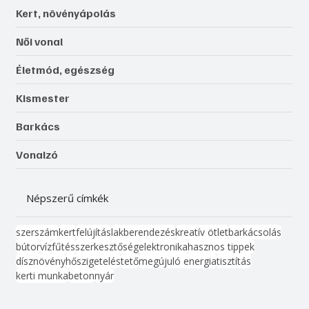
Kert, növényápolás
Női vonal
Életmód, egészség
Kismester
Barkács
Vonalzó
Népszerű címkék
szerszám
kert
felújítás
lakberendezés
kreatív ötlet
barkácsolás
bútor
víz
fűtés
szerkesztőség
elektronika
hasznos tippek
dísznövény
hőszigetelés
tető
megújuló energia
tisztítás
kerti munka
beton
nyár