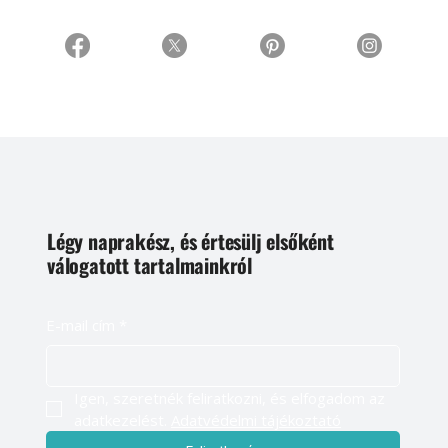
Légy naprakész, és értesülj elsőként
válogatott tartalmainkról
E-mail cím
*
Igen, szeretnék feliratkozni, és elfogadom az 
adatkezelést. 
Adatvédelmi tájékoztató