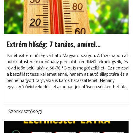
Extrém hőség: 7 tanács, amivel
megóvhatjuk autónkat a nyári károktól
Ismét extrém hőség várható Magyarországon. A tűző napon álló
autók utastere már néhány perc alatt rendkívül felmelegszik, és
rövid időn belül akár a 60-70 °C-ot is megközelítheti. Ez nemcsak
n
a beszállást teszi kellemetlenné, hanem az autó állapotára és a
benne hagyott tárgyakra is káros hatással lehet. Néhány
egyszerű óvintézkedéssel azonban jelentősen csökkenthetjük a
hőség káros hatásait.
l
Szerkesztőségi