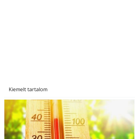
A varrógép és a varrás
Kiemelt tartalom