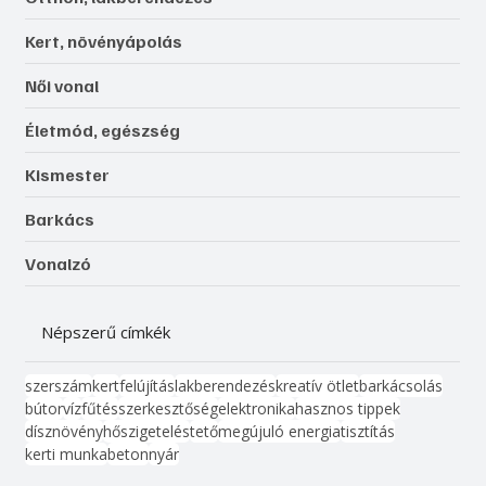
Kert, növényápolás
Női vonal
Életmód, egészség
Kismester
Barkács
Vonalzó
Népszerű címkék
szerszám
kert
felújítás
lakberendezés
kreatív ötlet
barkácsolás
bútor
víz
fűtés
szerkesztőség
elektronika
hasznos tippek
dísznövény
hőszigetelés
tető
megújuló energia
tisztítás
kerti munka
beton
nyár