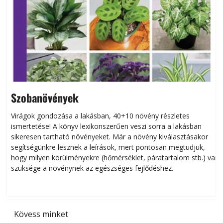
Szobanövények
Virágok gondozása a lakásban, 40+10 növény részletes
ismertetése! A könyv lexikonszerűen veszi sorra a lakásban
s
sikeresen tart­ha­tó növényeket. Már a növény kiválasztásakor
h
segítségünkre lesznek a leírások, mert pontosan megtudjuk,
k
hogy milyen körülményekre (hőmérséklet, páratartalom stb.) van
szüksége a növénynek az egészséges fejlődéshez.
t
Kövess minket