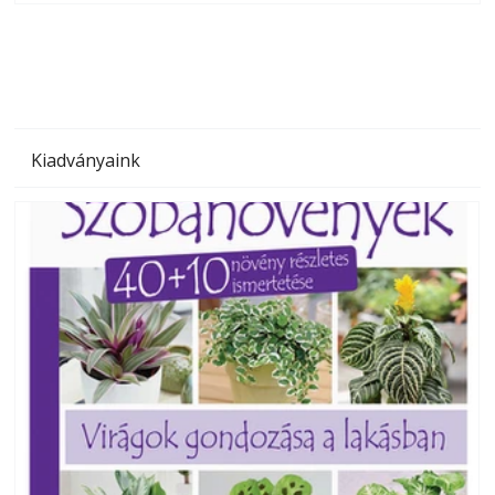
megoldás, mert: – t
Kiadványaink