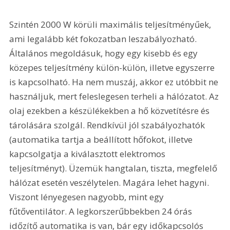
Szintén 2000 W körüli maximális teljesítményűek, 
ami legalább két fokozatban leszabályozható. 
Általános megoldásuk, hogy egy kisebb és egy 
közepes teljesítmény külön-külön, illetve egyszerre 
is kapcsolható. Ha nem muszáj, akkor ez utóbbit ne 
használjuk, mert feleslegesen terheli a hálózatot. Az 
olaj ezekben a készülékekben a hő közvetítésre és 
tárolására szolgál. Rendkívül jól szabályozhatók 
(automatika tartja a beállított hőfokot, illetve 
kapcsolgatja a kiválasztott elektromos 
teljesítményt). Üzemük hangtalan, tiszta, megfelelő 
hálózat esetén veszélytelen. Magára lehet hagyni. 
Viszont lényegesen nagyobb, mint egy 
fűtőventilátor. A legkorszerűbbekben 24 órás 
időzítő automatika is van, bár egy időkapcsolós 