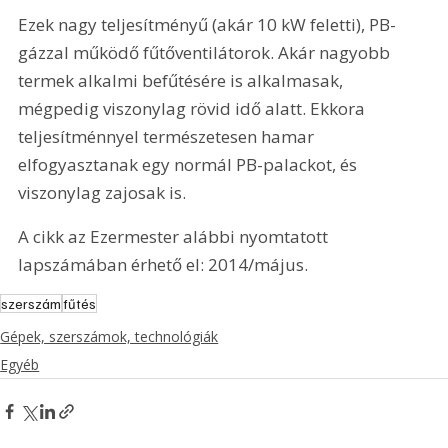
Ezek nagy teljesítményű (akár 10 kW feletti), PB-
gázzal működő fűtőventilátorok. Akár nagyobb 
termek alkalmi befűtésére is alkalmasak, 
mégpedig viszonylag rövid idő alatt. Ekkora 
teljesítménnyel természetesen hamar 
elfogyasztanak egy normál PB-palackot, és 
viszonylag zajosak is.
A cikk az Ezermester alábbi nyomtatott 
lapszámában érhető el: 2014/május.
szerszám
fűtés
Gépek, szerszámok, technológiák
Egyéb