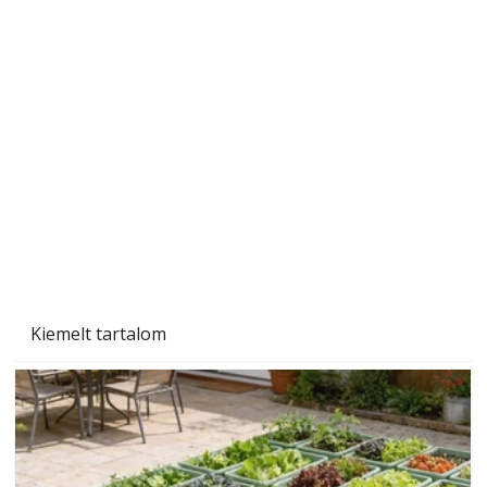
A varrógép és a varrás
Kiemelt tartalom