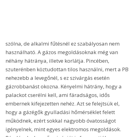
szólna, de alkalmi fűtésnél ez szabályosan nem 
használható. A gázos megoldásoknak még van 
néhány hátránya, illetve korlátja. Pincében, 
szuterénben köztudottan tilos használni, mert a PB 
nehezebb a levegőnél, s ez szivárgás esetén 
gázrobbanást okozna. Kényelmi hátrány, hogy a 
palackot cserélni kell, ami fáradságos, idős 
embernek kifejezetten nehéz. Azt se felejtsük el, 
hogy a gázégők gyulladási hőmérséklet felett 
működnek, ezért sokkal nagyobb óvatosságot 
igényelnek, mint egyes elektromos megoldások. 