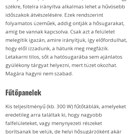
székre, fotelra irányítva alkalmas lehet a hűvösebb 
időszakok átvészelésére. Ezek rendszerint 
folyamatos üzeműek, addig ontják a hősugarakat, 
amíg be vannak kapcsolva. Csak azt a felületet 
melegítik igazán, amire irányítjuk, így előfordulhat, 
hogy elől izzadunk, a hátunk meg megfázik. 
Letakarni tilos, sőt a hatósugarába sem ajánlatos 
gyúlékony tárgyat helyezni, mert tüzet okozhat. 
Magára hagyni nem szabad.
Fűtőpanelek
Kis teljesítményű (kb. 300 W) fűtőtáblák, amelyeket 
eredetileg arra találtak ki, hogy nagyobb 
falfelületeket, vagy menynyezeti részeket 
borítsanak be velük, de helyi hősugárzóként akár 