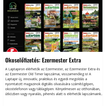
Okoselőfizetés: Ezermester Extra
A Laptapiron elérhetők az Ezermester, az Ezermester Extra és
az Ezermester Old Timer lapszámai, visszamenőleg is! A
Laptapir új, innovatív, praktikus és egyedi megoldás a
L
nyomtatott magazinok digitális olvasására számítógépen,
okostelefonon vagy táblagépen. Kényelmesen az otthonában,
útközben vagy nyaralás, pihenés alatt is elérhetők lapszámaink.
ú
Bárhol, bármikor, akár külföldön élve vagy dolgozva is
B
olvashatók az Ezermester lapszámai. A Laptapir kényelmes