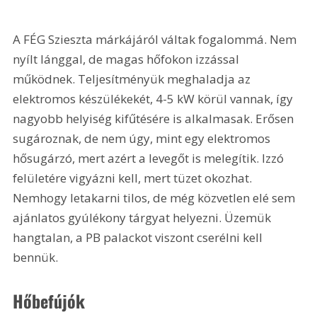
A FÉG Szieszta márkájáról váltak fogalommá. Nem 
nyílt lánggal, de magas hőfokon izzással 
működnek. Teljesítményük meghaladja az 
elektromos készülékekét, 4-5 kW körül vannak, így 
nagyobb helyiség kifűtésére is alkalmasak. Erősen 
sugároznak, de nem úgy, mint egy elektromos 
hősugárzó, mert azért a levegőt is melegítik. Izzó 
felületére vigyázni kell, mert tüzet okozhat. 
Nemhogy letakarni tilos, de még közvetlen elé sem 
ajánlatos gyúlékony tárgyat helyezni. Üzemük 
hangtalan, a PB palackot viszont cserélni kell 
bennük.
Hőbefújók