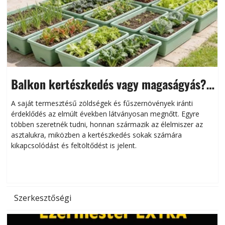
Balkon kertészkedés vagy magaságyás?
Helytakarékos kertészkedés
A saját termesztésű zöldségek és fűszernövények iránti
érdeklődés az elmúlt években látványosan megnőtt. Egyre
többen szeretnék tudni, honnan származik az élelmiszer az
l
asztalukra, miközben a kertészkedés sokak számára
kikapcsolódást és feltöltődést is jelent.
é
d
Szerkesztőségi