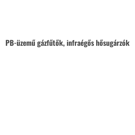
PB-üzemű gázfűtők, infraégős hősugárzók