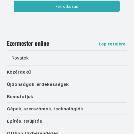
Feliratkozás
Ezermester online
Lap tetejére
Rovatok
Közérdekű
Újdonságok, érdekességek
Bemutatjuk
Gépek, szerszámok, technológiák
Építés, felújítás
Otthon, lakberendezés