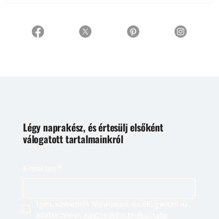
Légy naprakész, és értesülj elsőként
válogatott tartalmainkról
E-mail cím
*
Igen, szeretnék feliratkozni, és elfogadom az 
adatkezelést. 
Adatvédelmi tájékoztató