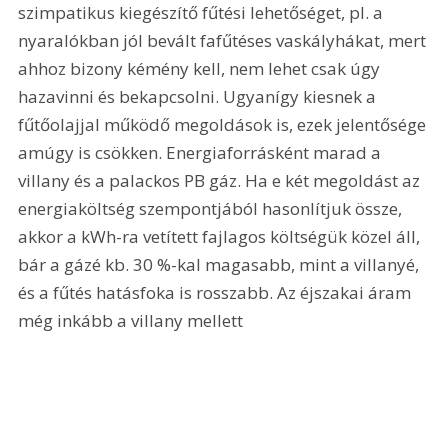
szimpatikus kiegészítő fűtési lehetőséget, pl. a 
nyaralókban jól bevált fafűtéses vaskályhákat, mert 
ahhoz bizony kémény kell, nem lehet csak úgy 
hazavinni és bekapcsolni. Ugyanígy kiesnek a 
fűtőolajjal működő megoldások is, ezek jelentősége 
amúgy is csökken. Energiaforrásként marad a 
villany és a palackos PB gáz. Ha e két megoldást az 
energiaköltség szempontjából hasonlítjuk össze, 
akkor a kWh-ra vetített fajlagos költségük közel áll, 
bár a gázé kb. 30 %-kal magasabb, mint a villanyé, 
és a fűtés hatásfoka is rosszabb. Az éjszakai áram 
még inkább a villany mellett 