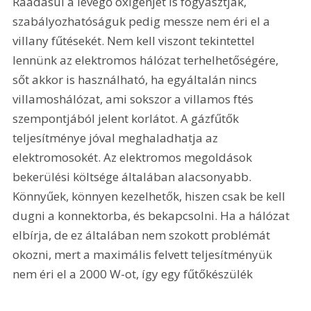
Ráadásul a levegő oxigénjét is fogyasztják, 
szabályozhatóságuk pedig messze nem éri el a 
villany fűtésekét. Nem kell viszont tekintettel 
lennünk az elektromos hálózat terhelhetőségére, 
sőt akkor is használható, ha egyáltalán nincs 
villamoshálózat, ami sokszor a villamos ftés 
szempontjából jelent korlátot. A gázfűtők 
teljesítménye jóval meghaladhatja az 
elektromosokét. Az elektromos megoldások 
bekerülési költsége általában alacsonyabb. 
Könnyűek, könnyen kezelhetők, hiszen csak be kell 
dugni a konnektorba, és bekapcsolni. Ha a hálózat 
elbírja, de ez általában nem szokott problémát 
okozni, mert a maximális felvett teljesítményük 
nem éri el a 2000 W-ot, így egy fűtőkészülék 