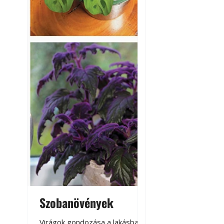
Szobanövények
Virágoskert: k
teraszon, laká
Virágok gondozása a lakásban,