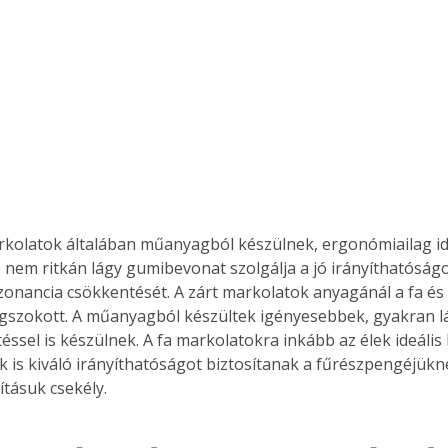
Együtt jobban megéri!
Bővebb információ itt!
k az
Együtt jobban megéri! A
mester
könyvek tetszőleges
er Old
párosítással kedvezményes
áron, 0 Ft postaköltséggel
ptapir új,
megrendelhetők!
és egyedi
k, nem ritkán lágy gumibevonat szolgálja a jó irányíthatóságo
tt
zonancia csökkentését. A zárt markolatok anyagánál a fa é
lvasására
elefonon
szokott. A műanyagból készültek igényesebbek, gyakran lá
nyelmesen
éssel is készülnek. A fa markolatokra inkább az élek ideális 
ben vagy
ek is kiváló irányíthatóságot biztosítanak a fűrészpengéjükn
t is
ításuk csekély.
. Bárhol,
ön élve
ashatók az