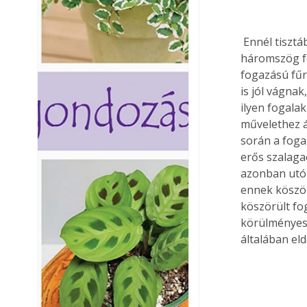
 Ennél tisztábban és jobban a keresztvágó fogazású fűrészek vágnak, mégpedig a 
háromszög fo
fogazású fűr
is jól vágnak
ilyen fogala
művelethez á
során a foga
erős szalaga
azonban utól
ennek köszö
köszörült fo
körülményes 
általában el