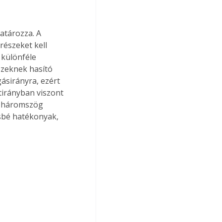
észeket kell 
 különféle 
szeknek hasító 
ásirányra, ezért 
tirányban viszont 
A háromszög 
sbé hatékonyak, 