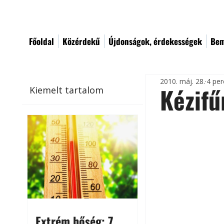
Főoldal
Közérdekű
Újdonságok, érdekességek
Bem
2010. máj. 28.
4 per
Kézifű
Kiemelt tartalom
Extrém hőség: 7