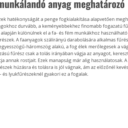
munkálandó anyag meghatározó
. A
megoldás,
gokhoz durvább, a keményebbekhez finomabb fogazatú fűr
z alapján különülnek el a fa- és fém munkákhoz használható
űrészek. A faanyagok szálirányú darabolására alkalmas fűré
hegyesszögű-háromszög alakú, a fog élek merőlegesek a vág
azású fűrész csak a tolás irányában vágja az anyagot, keresz
tja annak rostjait. Ezek manapság már alig használatosak. 
észek húzásra és tolásra is jól vágnak, ám az előzőnél kevé
ő- és lyukfűrészeknél gyakori ez a fogalak.