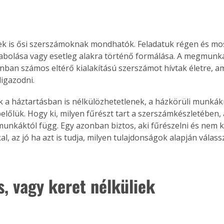
ek is ősi szerszámoknak mondhatók. Feladatuk régen és most
bolása vagy esetleg alakra történő formálása. A megmunká
ban számos eltérő kialakítású szerszámot hívtak életre, a
ligazodni.
 a háztartásban is nélkülözhetetlenek, a házkörüli munkák
előlük. Hogy ki, milyen fűrészt tart a szerszámkészletében, 
unkáktól függ. Egy azonban biztos, aki fűrészelni és nem kí
, az jó ha azt is tudja, milyen tulajdonságok alapján válassz
s, vagy keret nélküliek