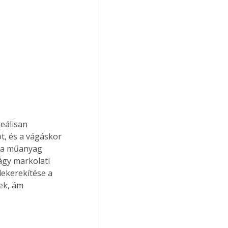
t, és a vágáskor 
s a műanyag 
gy markolati 
lekerekítése a 
ek, ám 