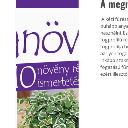
A meg
Ezermester lapszámai. A
Ezermester lapszámai
Laptapir kényelmes megoldás,
Laptapir kényelmes 
mert: – t
mert: – t
 A kézi fűrészek hatékonyságát a penge fogkialakítása alapvetően meghatározza. A 
puhább anya
használni. E
fogprofilú f
fogprofilja 
az ilyen fog
inkább szakí
fogazású fűr
ezért illeszt