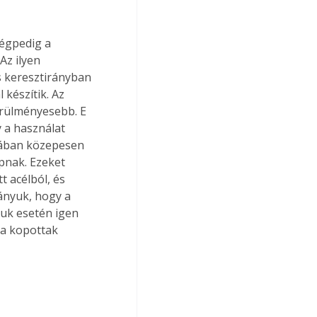
z ilyen 
s keresztirányban 
 készítik. Az 
örülményesebb. E 
 a használat 
alában közepesen 
pnak. Ezeket 
 acélból, és 
nyuk, hogy a 
uk esetén igen 
 a kopottak 