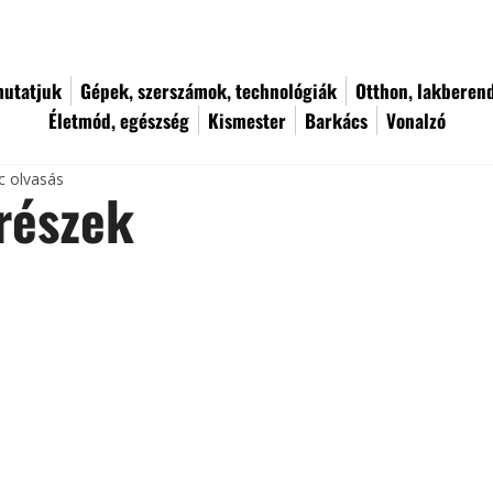
utatjuk
Gépek, szerszámok, technológiák
Otthon, lakberen
Életmód, egészség
Kismester
Barkács
Vonalzó
c olvasás
részek