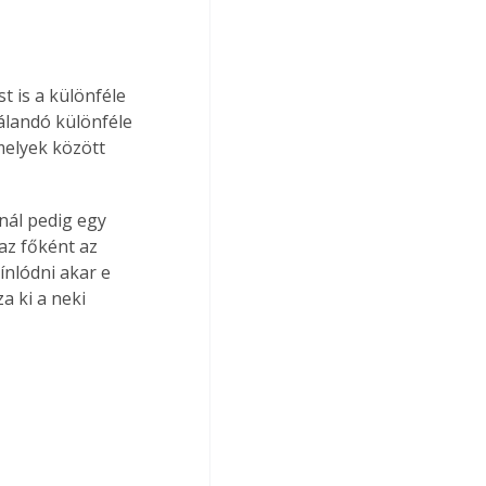
 is a különféle 
landó különféle 
melyek között 
nál pedig egy 
az főként az 
nlódni akar e 
a ki a neki 