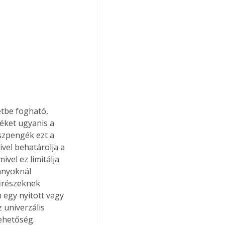
tbe fogható, 
éket ugyanis a 
szpengék ezt a 
ivel behatárolja a 
vel ez limitálja 
ányoknál 
űrészeknek 
 egy nyitott vagy 
 univerzális 
ehetőség. 