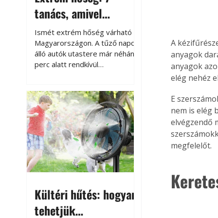
tanács, amivel
megóvhatjuk
Ismét extrém hőség várható
autónkat a nyári
A kézifűrész
Magyarországon. A tűző napon
álló autók utastere már néhány
anyagok dara
károktól
perc alatt rendkívül
anyagok azon
felmelegszik, és rövid időn belül
elég nehéz e
akár a 60-70 °C-ot is
megközelítheti. Ez nemcsak a
E szerszámok
beszállást teszi kellemetlenné,
nem is elég b
hanem az autó állapotára és a
elvégzendő m
benne hagyott tárgyakra is
szerszámokkal
káros hatással lehet. Néhány
megfelelőt.
egyszerű óvintézkedéssel
azonban jelentősen
csökkenthetjük a hőség káros
Kerete
hatásait.
Kültéri hűtés: hogyan
tehetjük