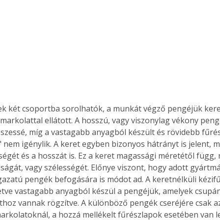
ek két csoportba sorolhatók, a munkát végző pengéjük kere
markolattal ellátott. A hosszú, vagy viszonylag vékony peng
feszessé, míg a vastagabb anyagból készült és rövidebb fűré
 nem igénylik. A keret egyben bizonyos hátrányt is jelent, m
égét és a hosszát is. Ez a keret magassági méretétől függ, mi
lságát, vagy szélességét. Előnye viszont, hogy adott gyártm
gazatú pengék befogására is módot ad. A keretnélküli kézif
letve vastagabb anyagból készül a pengéjük, amelyek csupán
thoz vannak rögzítve. A különböző pengék cseréjére csak az
markolatoknál, a hozzá mellékelt fűrészlapok esetében van l