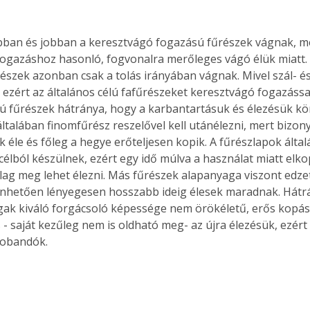
gazáshoz hasonló, fogvonalra merőleges vágó élük miatt. A
észek azonban csak a tolás irányában vágnak. Mivel szál- é
, ezért az általános célú fafűrészeket keresztvágó fogazással
kú fűrészek hátránya, hogy a karbantartásuk és élezésük k
ltalában finomfűrész reszelővel kell utánélezni, mert bizony
k éle és főleg a hegye erőteljesen kopik. A fűrészlapok ált
célból készülnek, ezért egy idő múlva a használat miatt elko
ag meg lehet élezni. Más fűrészek alapanyaga viszont edzett
nhetően lényegesen hosszabb ideig élesek maradnak. Hátrá
gak kiváló forgácsoló képessége nem örökéletű, erős kopás
- saját kezűleg nem is oldható meg- az újra élezésük, ezért
dobandók.