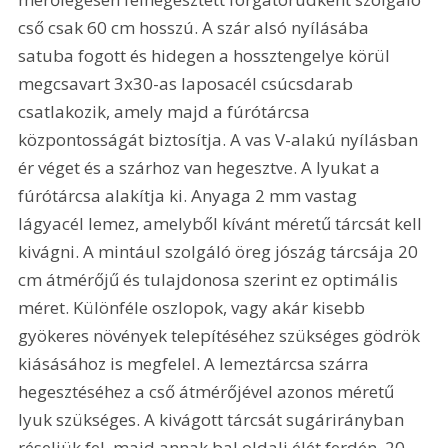
cső csak 60 cm hosszú. A szár alsó nyílásába 
satuba fogott és hidegen a hossztengelye körül 
megcsavart 3x30-as laposacél csúcsdarab 
csatlakozik, amely majd a fúrótárcsa 
központosságát biztosítja. A vas V-alakú nyílásban 
ér véget és a szárhoz van hegesztve. A lyukat a 
fúrótárcsa alakítja ki. Anyaga 2 mm vastag 
lágyacél lemez, amelyből kívánt méretű tárcsát kell 
kivágni. A mintául szolgáló öreg jószág tárcsája 20 
cm átmérőjű és tulajdonosa szerint ez optimális 
méret. Különféle oszlopok, vagy akár kisebb 
gyökeres növények telepítéséhez szükséges gödrök 
kiásásához is megfelel. A lemeztárcsa szárra 
hegesztéséhez a cső átmérőjével azonos méretű 
lyuk szükséges. A kivágott tárcsát sugárirányban 
réseljük fel, majd annak bal oldali élét ferdén, 20-