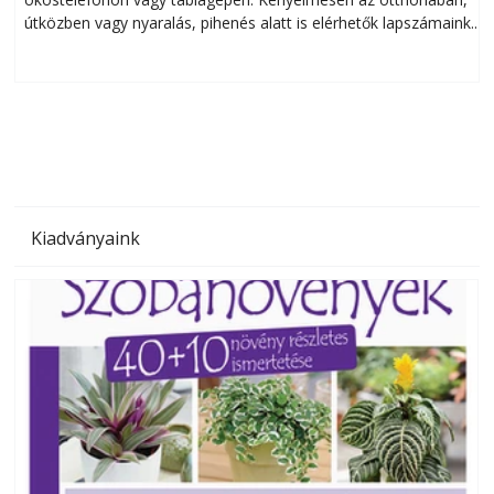
útközben vagy nyaralás, pihenés alatt is elérhetők lapszámaink.
ú
Bárhol, bármikor, akár külföldön élve vagy dolgozva is
B
olvashatók az Ezermester lapszámai. A Laptapir kényelmes
megoldás, mert: – t
Kiadványaink