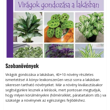
Szobanövények
Virágok gondozása a lakásban, 40+10 növény részletes
ismertetése! A könyv lexikonszerűen veszi sorra a lakásban
s
sikeresen tart­ha­tó növényeket. Már a növény kiválasztásakor
h
segítségünkre lesznek a leírások, mert pontosan megtudjuk,
k
hogy milyen körülményekre (hőmérséklet, páratartalom stb.) van
szüksége a növénynek az egészséges fejlődéshez.