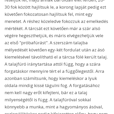
30 fok között hajlítsuk le, a korong lapját pedig ezt 
követően fokozatosan hajlítsuk fel, mint egy 
menetet. A réshez közeledve fokozzuk az emelkedés 
mértékét. A tárcsát ezt követően már a szár alsó 
végére hegeszthetjük, és máris elvégezhetjük vele 
az első "próbafúrást". A szerszám talajba 
mélyedését követően egy-két fordulat után az ásó 
kiemelésével távolítható el a tárcsa fölé került talaj. 
A talajfúró iránytartása attól függ, hogy a szára 
forgatáskor mennyire tért el a függőlegestől. Arra 
azonban számítsunk, hogy kiemeléskor a lyuk 
oldala mindig kissé tágulni fog. A forgatásához 
nem kell nagy erőt kifejteni, bár ez a talaj 
milyenségétől is függ. A talajfúróval sokkal 
könnyebb a munka, mint a hagyományos ásóval, 
oszlopállításkor pedig kifejezetten előny, hogy nem 