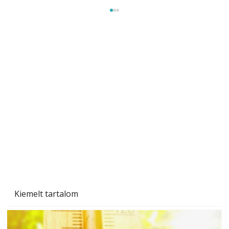
Beton járdalap készítése és lerakása – gyári
és saját készítésű megoldások
Kiemelt tartalom