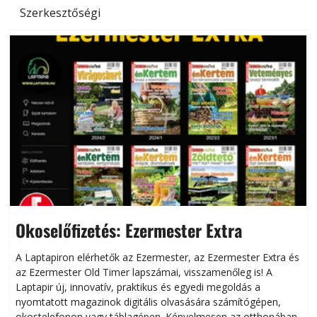
Szerkesztőségi
Okoselőfizetés: Ezermester Extra
A Laptapiron elérhetők az Ezermester, az Ezermester Extra és
az Ezermester Old Timer lapszámai, visszamenőleg is! A
Laptapir új, innovatív, praktikus és egyedi megoldás a
L
nyomtatott magazinok digitális olvasására számítógépen,
okostelefonon vagy táblagépen. Kényelmesen az otthonában,