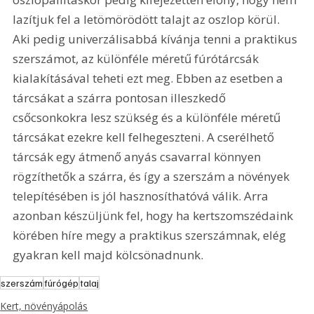
lazítjuk fel a letömörödött talajt az oszlop körül. 
Aki pedig univerzálisabbá kívánja tenni a praktikus 
szerszámot, az különféle méretű fúrótárcsák 
kialakításával teheti ezt meg. Ebben az esetben a 
tárcsákat a szárra pontosan illeszkedő 
csőcsonkokra lesz szükség és a különféle méretű 
tárcsákat ezekre kell felhegeszteni. A cserélhető 
tárcsák egy átmenő anyás csavarral könnyen 
rögzíthetők a szárra, és így a szerszám a növények 
telepítésében is jól hasznosíthatóvá válik. Arra 
azonban készüljünk fel, hogy ha kertszomszédaink 
körében híre megy a praktikus szerszámnak, elég 
gyakran kell majd kölcsönadnunk.
szerszám
fúrógép
talaj
Kert, növényápolás