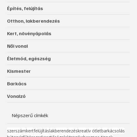
Építés, felújítás
Otthon, lakberendezés
Kert, növényápolás
Női vonal
Életmód, egészség
Kismester
Barkács
Vonalzó
Népszerű címkék
szerszám
kert
felújítás
lakberendezés
kreatív ötlet
barkácsolás