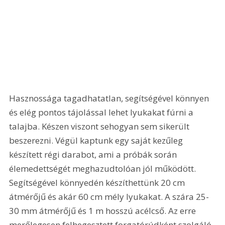
Hasznossága tagadhatatlan, segítségével könnyen 
és elég pontos tájolással lehet lyukakat fúrni a 
talajba. Készen viszont sehogyan sem sikerült 
beszerezni. Végül kaptunk egy saját kezűleg 
készített régi darabot, ami a próbák során 
élemedettségét meghazudtolóan jól működött. 
Segítségével könnyedén készíthettünk 20 cm 
átmérőjű és akár 60 cm mély lyukakat. A szára 25-
30 mm átmérőjű és 1 m hosszú acélcső. Az erre 
merőlegesen felhegesztett forgatórúdként szolgáló 