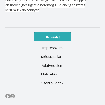
bútor
víz
fűtés
szerkesztőség
elektronika
hasznos tippek
dísznövény
hőszigetelés
tető
megújuló energia
tisztítás
kerti munka
beton
nyár
Kapcsolat
Impresszum
Médiaajánlat
Adatvédelem
Előfizetés
Szerzői jogok