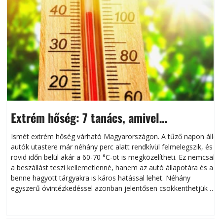
Extrém hőség: 7 tanács, amivel
megóvhatjuk autónkat a nyári károktól
Ismét extrém hőség várható Magyarországon. A tűző napon álló
autók utastere már néhány perc alatt rendkívül felmelegszik, és
rövid időn belül akár a 60-70 °C-ot is megközelítheti. Ez nemcsak
n
a beszállást teszi kellemetlenné, hanem az autó állapotára és a
benne hagyott tárgyakra is káros hatással lehet. Néhány
egyszerű óvintézkedéssel azonban jelentősen csökkenthetjük a
hőség káros hatásait.
l