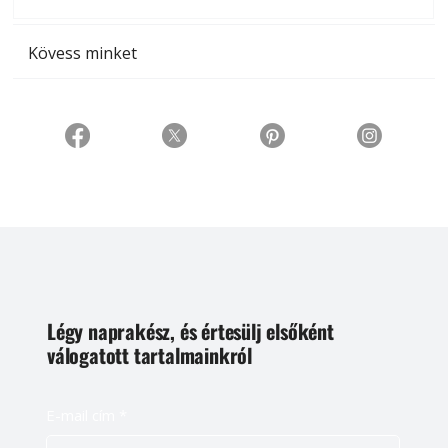
t
Kövess minket
Légy naprakész, és értesülj elsőként
válogatott tartalmainkról
E-mail cím
*