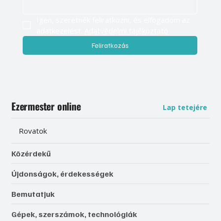
Igen, szeretnék feliratkozni, és elfogadom az 
adatkezelést. 
Adatvédelmi tájékoztató
Feliratkozás
Ezermester online
Lap tetejére
Rovatok
Közérdekű
Újdonságok, érdekességek
Bemutatjuk
Gépek, szerszámok, technológiák