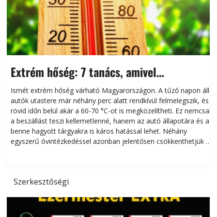
Extrém hőség: 7 tanács, amivel
megóvhatjuk autónkat a nyári károktól
Ismét extrém hőség várható Magyarországon. A tűző napon álló
autók utastere már néhány perc alatt rendkívül felmelegszik, és
rövid időn belül akár a 60-70 °C-ot is megközelítheti. Ez nemcsak
n
a beszállást teszi kellemetlenné, hanem az autó állapotára és a
benne hagyott tárgyakra is káros hatással lehet. Néhány
egyszerű óvintézkedéssel azonban jelentősen csökkenthetjük a
hőség káros hatásait.
l
Szerkesztőségi