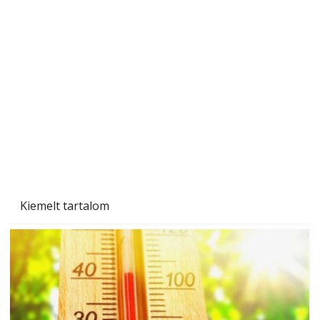
A varrógép és a varrás
Kiemelt tartalom