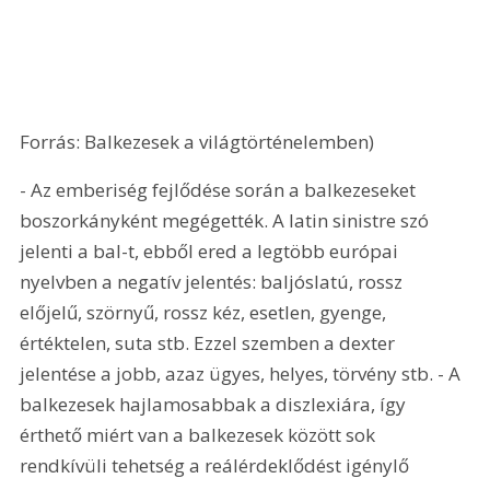
Forrás: Balkezesek a világtörténelemben)
- Az emberiség fejlődése során a balkezeseket 
boszorkányként megégették. A latin sinistre szó 
jelenti a bal-t, ebből ered a legtöbb európai 
nyelvben a negatív jelentés: baljóslatú, rossz 
előjelű, szörnyű, rossz kéz, esetlen, gyenge, 
értéktelen, suta stb. Ezzel szemben a dexter 
jelentése a jobb, azaz ügyes, helyes, törvény stb. - A 
balkezesek hajlamosabbak a diszlexiára, így 
érthető miért van a balkezesek között sok 
rendkívüli tehetség a reálérdeklődést igénylő 