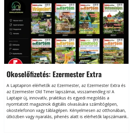
Okoselőfizetés: Ezermester Extra
A Laptapiron elérhetők az Ezermester, az Ezermester Extra és
az Ezermester Old Timer lapszámai, visszamenőleg is! A
Laptapir új, innovatív, praktikus és egyedi megoldás a
L
nyomtatott magazinok digitális olvasására számítógépen,
okostelefonon vagy táblagépen. Kényelmesen az otthonában,
útközben vagy nyaralás, pihenés alatt is elérhetők lapszámaink.
ú
Bárhol, bármikor, akár külföldön élve vagy dolgozva is
B
olvashatók az Ezermester lapszámai. A Laptapir kényelmes