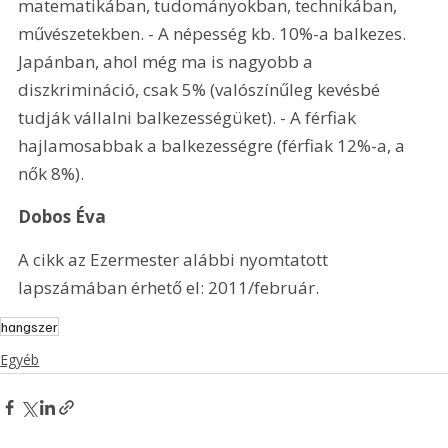
matematikában, tudományokban, technikában, 
művészetekben. - A népesség kb. 10%-a balkezes. 
Japánban, ahol még ma is nagyobb a 
diszkrimináció, csak 5% (valószínűleg kevésbé 
tudják vállalni balkezességüket). - A férfiak 
hajlamosabbak a balkezességre (férfiak 12%-a, a 
nők 8%).
Dobos Éva
A cikk az Ezermester alábbi nyomtatott 
lapszámában érhető el: 2011/február.
hangszer
Egyéb