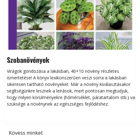
Szobanövények
Virágok gondozása a lakásban, 40+10 növény részletes
ismertetése! A könyv lexikonszerűen veszi sorra a lakásban
s
sikeresen tart­ha­tó növényeket. Már a növény kiválasztásakor
h
segítségünkre lesznek a leírások, mert pontosan megtudjuk,
k
hogy milyen körülményekre (hőmérséklet, páratartalom stb.) van
szüksége a növénynek az egészséges fejlődéshez.
t
Kövess minket