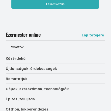
Feliratkozás
Ezermester online
Lap tetejére
Rovatok
Közérdekű
Újdonságok, érdekességek
Bemutatjuk
Gépek, szerszámok, technológiák
Építés, felújítás
Otthon, lakberendezés