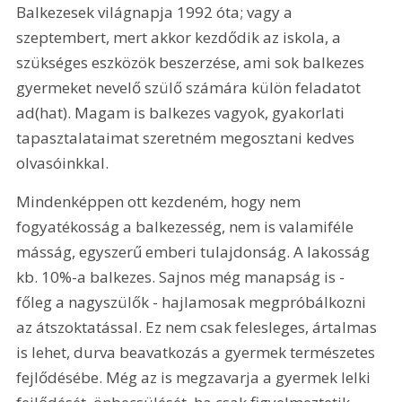
Balkezesek világnapja 1992 óta; vagy a 
szeptembert, mert akkor kezdődik az iskola, a 
szükséges eszközök beszerzése, ami sok balkezes 
gyermeket nevelő szülő számára külön feladatot 
ad(hat). Magam is balkezes vagyok, gyakorlati 
tapasztalataimat szeretném megosztani kedves 
olvasóinkkal.
Mindenképpen ott kezdeném, hogy nem 
fogyatékosság a balkezesség, nem is valamiféle 
másság, egyszerű emberi tulajdonság. A lakosság 
kb. 10%-a balkezes. Sajnos még manapság is - 
főleg a nagyszülők - hajlamosak megpróbálkozni 
az átszoktatással. Ez nem csak felesleges, ártalmas 
is lehet, durva beavatkozás a gyermek természetes 
fejlődésébe. Még az is megzavarja a gyermek lelki 