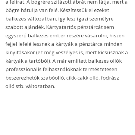
a felirat. A bögrére szitázott ábrát nem látja, mert a 
bögre hátulja van felé. Készítessük el ezeket 
balkezes változatban, így lesz igazi személyre 
szabott ajándék. Kártyatartós pénztárcát sem 
egyszerű balkezes ember részére vásárolni, hiszen 
fejjel lefelé lesznek a kártyák a pénztárca minden 
kinyitásakor (ez még veszélyes is, mert kicsúsznak a 
kártyák a tartóból). A már említett balkezes ollók 
professzionális felhasználóknak természetesen 
beszerezhetők szabóolló, cikk-cakk olló, fodrász 
olló stb. változatban.