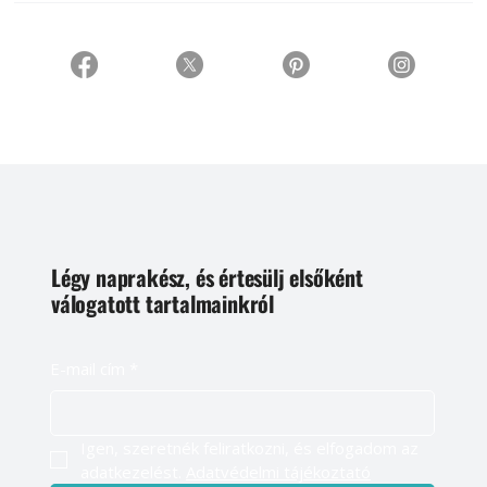
Légy naprakész, és értesülj elsőként
válogatott tartalmainkról
E-mail cím
*
Igen, szeretnék feliratkozni, és elfogadom az 
adatkezelést. 
Adatvédelmi tájékoztató