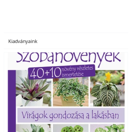
megoldás, mert: – t
Kiadványaink