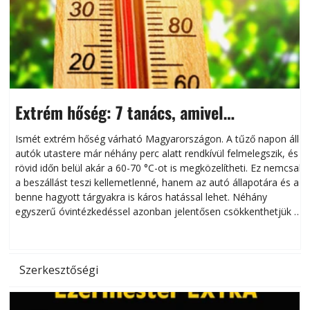
Extrém hőség: 7 tanács, amivel
megóvhatjuk autónkat a nyári károktól
Ismét extrém hőség várható Magyarországon. A tűző napon álló
autók utastere már néhány perc alatt rendkívül felmelegszik, és
rövid időn belül akár a 60-70 °C-ot is megközelítheti. Ez nemcsak
n
a beszállást teszi kellemetlenné, hanem az autó állapotára és a
benne hagyott tárgyakra is káros hatással lehet. Néhány
egyszerű óvintézkedéssel azonban jelentősen csökkenthetjük a
hőség káros hatásait.
l
Szerkesztőségi