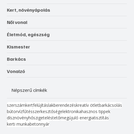
Kert, növényápolás
Női vonal
Életmód, egészség
Kismester
Barkács
Vonalzó
Népszerű címkék
szerszám
kert
felújítás
lakberendezés
kreatív ötlet
barkácsolás
bútor
víz
fűtés
szerkesztőség
elektronika
hasznos tippek
dísznövény
hőszigetelés
tető
megújuló energia
tisztítás
kerti munka
beton
nyár