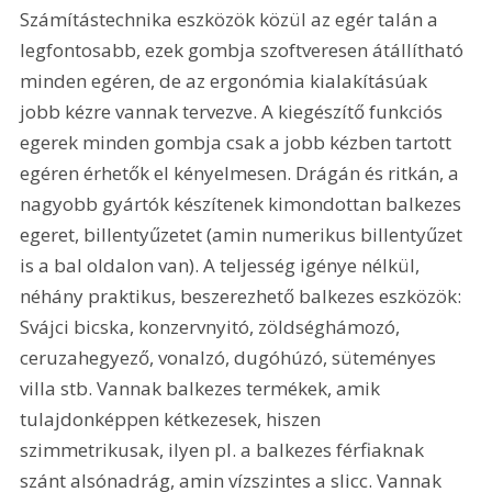
Számítástechnika eszközök közül az egér talán a 
legfontosabb, ezek gombja szoftveresen átállítható 
minden egéren, de az ergonómia kialakításúak 
jobb kézre vannak tervezve. A kiegészítő funkciós 
egerek minden gombja csak a jobb kézben tartott 
egéren érhetők el kényelmesen. Drágán és ritkán, a 
nagyobb gyártók készítenek kimondottan balkezes 
egeret, billentyűzetet (amin numerikus billentyűzet 
is a bal oldalon van). A teljesség igénye nélkül, 
néhány praktikus, beszerezhető balkezes eszközök: 
Svájci bicska, konzervnyitó, zöldséghámozó, 
ceruzahegyező, vonalzó, dugóhúzó, süteményes 
villa stb. Vannak balkezes termékek, amik 
tulajdonképpen kétkezesek, hiszen 
szimmetrikusak, ilyen pl. a balkezes férfiaknak 
szánt alsónadrág, amin vízszintes a slicc. Vannak 