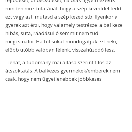
fejlődését, önbecsülését, ha csak figyelmeztetik 
minden mozdulatánál, hogy a szép kezeddel tedd 
ezt vagy azt; mutasd a szép kezed stb. Ilyenkor a 
gyerek azt érzi, hogy valamely testrésze  a bal keze  
hibás, suta, ráadásul ő semmit nem tud 
megcsinálni. Ha túl sokat mondogatjuk ezt neki, 
előbb utóbb valóban félénk, visszahúzódó lesz.
 Tehát, a tudomány mai állása szerint tilos az 
átszoktatás. A balkezes gyermekek/emberek nem 
csak, hogy nem ügyetlenebbek jobbkezes 