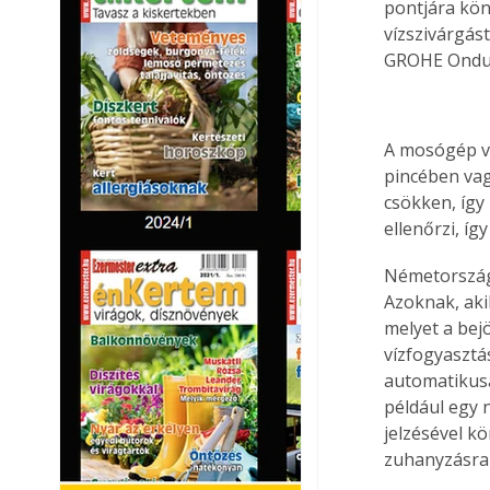
pontjára könn
vízszivárgást
GROHE Ondus
A mosógép vag
pincében vag
csökken, így
ellenőrzi, íg
Németországb
Azoknak, aki
melyet a bej
vízfogyasztás
automatikusan
például egy n
jelzésével k
zuhanyzásra 