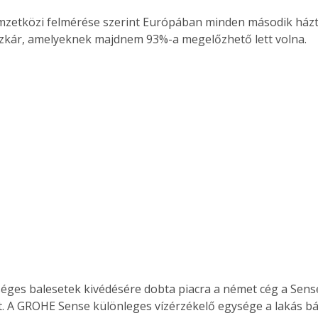
zetközi felmérése szerint Európában minden második házta
ízkár, amelyeknek majdnem 93%-a megelőzhető lett volna.
tséges balesetek kivédésére dobta piacra a német cég a Sens
. A GROHE Sense különleges vízérzékelő egysége a lakás bár