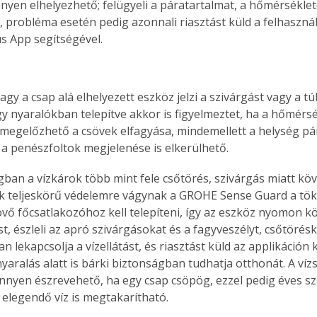
yen elhelyezhető; felügyeli a páratartalmat, a hőmérsékletet
, probléma esetén pedig azonnali riasztást küld a felhasznál
 App segítségével.
y a csap alá elhelyezett eszköz jelzi a szivárgást vagy a túl
y nyaralókban telepítve akkor is figyelmeztet, ha a hőmérsék
 megelőzhető a csövek elfagyása, mindemellett a helység pár
y a penészfoltok megjelenése is elkerülhető.
an a vízkárok több mint fele csőtörés, szivárgás miatt köve
k teljeskörű védelemre vágynak a GROHE Sense Guard a töké
övő főcsatlakozóhoz kell telepíteni, így az eszköz nyomon kö
t, észleli az apró szivárgásokat és a fagyveszélyt, csőtörés
 lekapcsolja a vízellátást, és riasztást küld az applikáción k
yaralás alatt is bárki biztonságban tudhatja otthonát. A víz
önnyen észrevehető, ha egy csap csöpög, ezzel pedig éves sz
elegendő víz is megtakarítható.