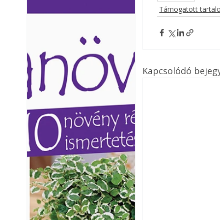
Támogatott tarta
Ezermester lapszámai. A
Ezermester lapszámai
Laptapir kényelmes megoldás,
Laptapir kényelmes 
mert: – t
mert: – t
Kapcsolódó bejeg