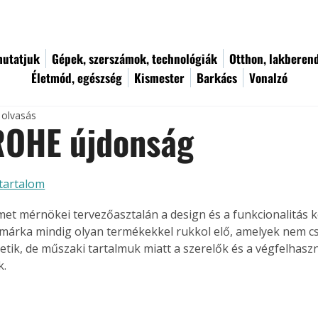
utatjuk
Gépek, szerszámok, technológiák
Otthon, lakberen
Életmód, egészség
Kismester
Barkács
Vonalzó
 olvasás
ROHE újdonság
tartalom
t mérnökei tervezőasztalán a design és a funkcionalitás ké
 márka mindig olyan termékekkel rukkol elő, amelyek nem c
tik, de műszaki tartalmuk miatt a szerelők és a végfelhaszná
k.