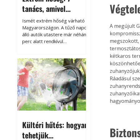
Végtel
tanács, amivel
megóvhatjuk
Ismét extrém hőség várható
A megújult G
autónkat a nyári
Magyarországon. A tűző napon
kompromisszu
álló autók utastere már néhány
károktól
megszokott, 
perc alatt rendkívül
felmelegszik, és rövid időn belül
termosztáto
akár a 60-70 °C-ot is
kétkaros ter
megközelítheti. Ez nemcsak a
köszönhetően
beszállást teszi kellemetlenné,
zuhanyzójukb
hanem az autó állapotára és a
Ráadásul sz
benne hagyott tárgyakra is
zuhanyrendsz
káros hatással lehet. Néhány
zuhanyzóikat
egyszerű óvintézkedéssel
hagyományos
azonban jelentősen
csökkenthetjük a hőség káros
hatásait.
Kültéri hűtés: hogyan
Bizton
tehetjük