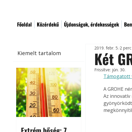
Főoldal
Közérdekű
Újdonságok, érdekességek
Bem
2019. febr. 5.
2 perc
Két G
Kiemelt tartalom
Frissítve:
jún. 30.
Támogatott 
A GROHE néme
Az innovatív
gyönyörködte
megkönnyíti
Extrém hőség: 7