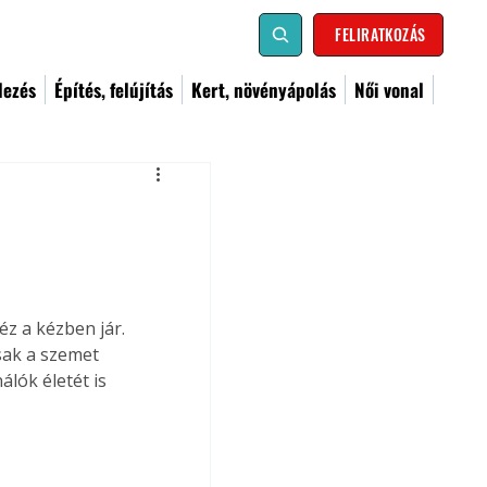
FELIRATKOZÁS
dezés
Építés, felújítás
Kert, növényápolás
Női vonal
z a kézben jár. 
sak a szemet 
lók életét is 