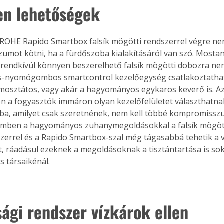
en lehetőségek
ROHE Rapido Smartbox falsík mögötti rendszerrel végre nem
mot kötni, ha a fürdőszoba kialakításáról van szó. Mostan
rendkívül könnyen beszerelhető falsík mögötti dobozra nem
s-nyomógombos smartcontrol kezelőegység csatlakoztatha
mosztátos, vagy akár a hagyományos egykaros keverő is. Az
 a fogyasztók immáron olyan kezelőfelületet választhatna
a, amilyet csak szeretnének, nem kell többé kompromisszu
emben a hagyományos zuhanymegoldásokkal a falsík mögött
errel és a Rapido Smartbox-szal még tágasabbá tehetik a v
, ráadásul ezeknek a megoldásoknak a tisztántartása is so
 társaikénál.
sági rendszer vízkárok ellen