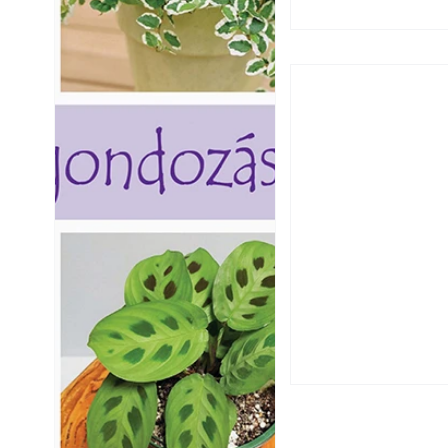
Hogyan válasszunk
fenntartható kert