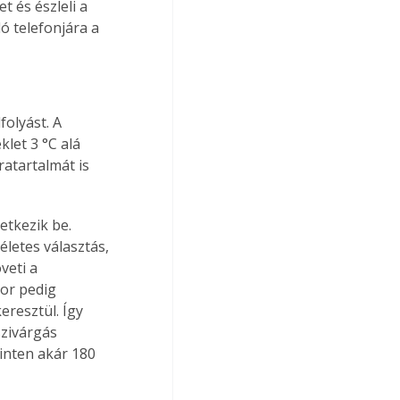
 és észleli a 
ó telefonjára a 
folyást. A 
let 3 °C alá 
atartalmát is 
tkezik be. 
letes választás, 
veti a 
kor pedig 
eresztül. Így 
szivárgás 
inten akár 180 