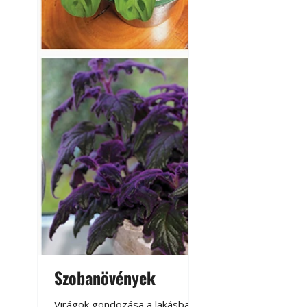
A modern épített k
Szobanövények
Virágoskert: k
teraszon, laká
Virágok gondozása a lakásban,