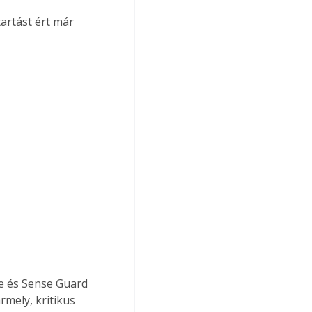
rtást ért már 
e és Sense Guard 
mely, kritikus 