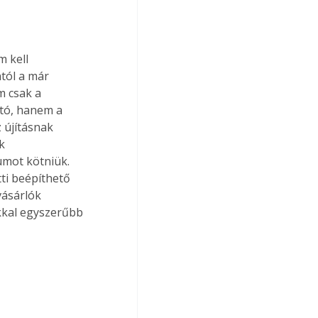
 kell 
tól a már 
 csak a 
tó, hanem a 
 újításnak 
k 
mot kötniük. 
i beépíthető 
ásárlók 
kkal egyszerűbb 