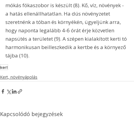
mókás fókaszobor is készült (8). Kő, víz, növények - 
a hatás ellenállhatatlan. Ha dús növényzetet 
szeretnénk a tóban és környékén, ügyeljünk arra, 
hogy naponta legalább 4-6 órát érje közvetlen 
napsütés a területet (9). A szépen kialakított kerti tó 
harmonikusan beilleszkedik a kertbe és a környező 
tájba (10).
kert
Kert, növényápolás
Kapcsolódó bejegyzések