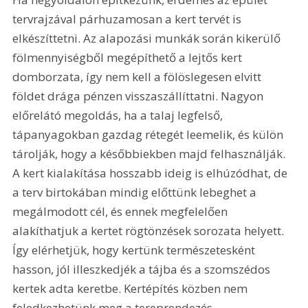
tervrajzával párhuzamosan a kert tervét is 
elkészíttetni. Az alapozási munkák során kikerülő 
fölmennyiségből megépíthető a lejtős kert 
domborzata, így nem kell a fölöslegesen elvitt 
földet drága pénzen visszaszállíttatni. Nagyon 
előrelátó megoldás, ha a talaj legfelső, 
tápanyagokban gazdag rétegét leemelik, és külön 
tárolják, hogy a későbbiekben majd felhasználják. 
A kert kialakítása hosszabb ideig is elhúzódhat, de 
a terv birtokában mindig előttünk lebeghet a 
megálmodott cél, és ennek megfelelően 
alakíthatjuk a kertet rögtönzések sorozata helyett. 
Így elérhetjük, hogy kertünk természetesként 
hasson, jól illeszkedjék a tájba és a szomszédos 
kertek adta keretbe. Kertépítés közben nem 
feledkezhetünk meg a tereprendezés 