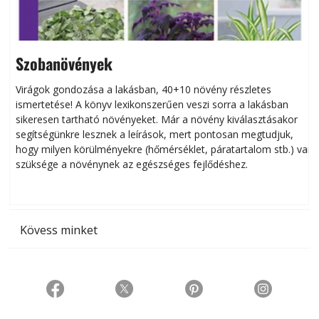
Szobanövények
Virágok gondozása a lakásban, 40+10 növény részletes
ismertetése! A könyv lexikonszerűen veszi sorra a lakásban
s
sikeresen tart­ha­tó növényeket. Már a növény kiválasztásakor
h
segítségünkre lesznek a leírások, mert pontosan megtudjuk,
k
hogy milyen körülményekre (hőmérséklet, páratartalom stb.) van
szüksége a növénynek az egészséges fejlődéshez.
t
Kövess minket