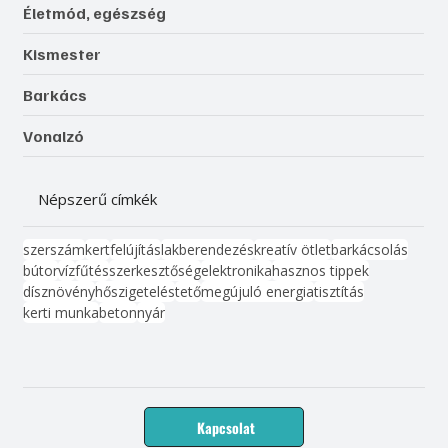
Életmód, egészség
Kismester
Barkács
Vonalzó
Népszerű címkék
szerszám
kert
felújítás
lakberendezés
kreatív ötlet
barkácsolás
bútor
víz
fűtés
szerkesztőség
elektronika
hasznos tippek
dísznövény
hőszigetelés
tető
megújuló energia
tisztítás
kerti munka
beton
nyár
Kapcsolat