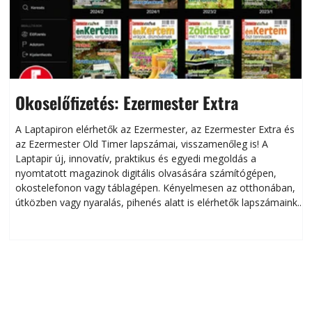
Okoselőfizetés: Ezermester Extra
A Laptapiron elérhetők az Ezermester, az Ezermester Extra és
az Ezermester Old Timer lapszámai, visszamenőleg is! A
Laptapir új, innovatív, praktikus és egyedi megoldás a
L
nyomtatott magazinok digitális olvasására számítógépen,
okostelefonon vagy táblagépen. Kényelmesen az otthonában,
útközben vagy nyaralás, pihenés alatt is elérhetők lapszámaink.
ú
Bárhol, bármikor, akár külföldön élve vagy dolgozva is
B
olvashatók az Ezermester lapszámai. A Laptapir kényelmes
megoldás, mert: – t