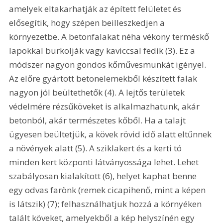
amelyek eltakarhatják az épített felületet és 
elősegítik, hogy szépen beilleszkedjen a 
környezetbe. A betonfalakat néha vékony terméskő 
lapokkal burkolják vagy kaviccsal fedik (3). Ez a 
módszer nagyon gondos kőművesmunkát igényel. 
Az előre gyártott betonelemekből készített falak 
nagyon jól beültethetők (4). A lejtős területek 
védelmére rézsűköveket is alkalmazhatunk, akár 
betonból, akár természetes kőből. Ha a talajt 
ügyesen beültetjük, a kövek rövid idő alatt eltűnnek 
a növények alatt (5). A sziklakert és a kerti tó 
minden kert központi látványossága lehet. Lehet 
szabályosan kialakított (6), helyet kaphat benne 
egy odvas farönk (remek cicapihenő, mint a képen 
is látszik) (7); felhasználhatjuk hozzá a környéken 
talált köveket, amelyekből a kép helyszínén egy 