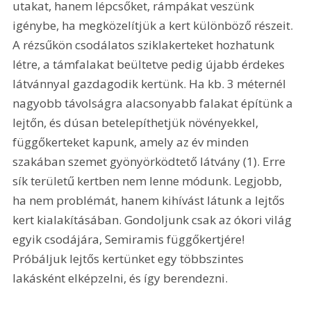
utakat, hanem lépcsőket, rámpákat veszünk 
igénybe, ha megközelítjük a kert különböző részeit. 
A rézsűkön csodálatos sziklakerteket hozhatunk 
létre, a támfalakat beültetve pedig újabb érdekes 
látvánnyal gazdagodik kertünk. Ha kb. 3 méternél 
nagyobb távolságra alacsonyabb falakat építünk a 
lejtőn, és dúsan betelepíthetjük növényekkel, 
függőkerteket kapunk, amely az év minden 
szakában szemet gyönyörködtető látvány (1). Erre 
sík területű kertben nem lenne módunk. Legjobb, 
ha nem problémát, hanem kihívást látunk a lejtős 
kert kialakításában. Gondoljunk csak az ókori világ 
egyik csodájára, Semiramis függőkertjére! 
Próbáljuk lejtős kertünket egy többszintes 
lakásként elképzelni, és így berendezni.