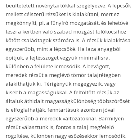
beültetetett növénytartókkal szegélyezve. A lépcsők 
mellett célszerű rézsűket is kialakítani, mert ez 
megkönnyíti, pl. a fűnyíró mozgatását, és lehetővé 
teszi a kertben való szabad mozgást tolókocsihoz 
kötött családtagok számára is. A rézsűk kialakítása 
egyszerűbb, mint a lépcsőké. Ha laza anyagból 
építjük, a lejtésszöget vegyük minimálisra, 
különben a felülete lemosódik. A bevágott, 
meredek rézsűt a meglévő tömör talajrétegben 
alakíthatjuk ki. Térigényük megegyezik, vagy 
kisebb a magasságukkal. A feltöltött rézsűk az 
általuk áthidalt magasságkülönbség többszörösét 
is elfoglalhatják, fenntartásuk azonban jóval 
egyszerűbb a meredek változatoknál. Bármilyen 
rézsűt választunk is, fontos a talaj megfelelő 
rögzítése, különben nagy esőzésekkor lemosódik. 