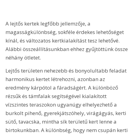
A lejtős kertek legfőbb jellemzője, a 
magasságkülönbség, sokféle érdekes lehetőséget 
kínál, és változatos kertkialakítást tesz lehetővé. 
Alábbi összeállításunkban ehhez gyűjtöttünk össze 
néhány ötletet. 
Lejtős területen nehezebb és bonyolultabb feladat 
harmonikus kertet létrehozni, azonban az 
eredmény kárpótol a fáradságért. A különböző 
rézsűk és támfalak segítségével kialakított 
vízszintes teraszokon ugyanúgy elhelyezhető a 
burkolt pihenő, gyerekjátszóhely, virágágyás, kerti 
sütő, tavacska, mintha sík területű kert lenne a 
birtokunkban. A különbség, hogy nem csupán kerti 