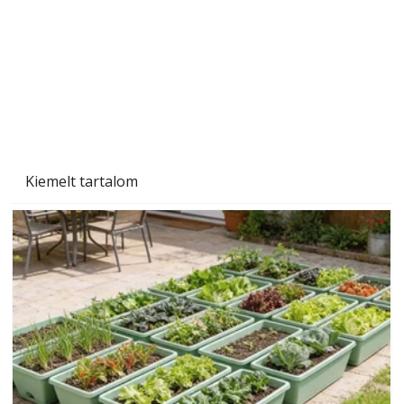
Szárazság a kertben – az aszály hatása a
növényekre és a védekezés lehetőségei
Kiemelt tartalom