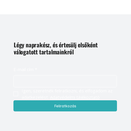
Légy naprakész, és értesülj elsőként
válogatott tartalmainkról
E-mail cím
*
Igen, szeretnék feliratkozni, és elfogadom az 
adatkezelést. 
Adatvédelmi tájékoztató
Feliratkozás