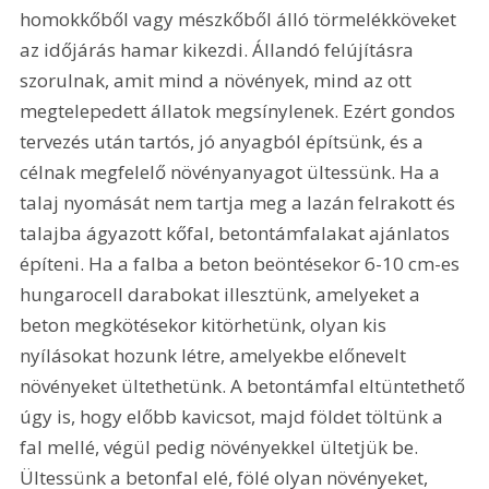
homokkőből vagy mészkőből álló törmelékköveket 
az időjárás hamar kikezdi. Állandó felújításra 
szorulnak, amit mind a növények, mind az ott 
megtelepedett állatok megsínylenek. Ezért gondos 
tervezés után tartós, jó anyagból építsünk, és a 
célnak megfelelő növényanyagot ültessünk. Ha a 
talaj nyomását nem tartja meg a lazán felrakott és 
talajba ágyazott kőfal, betontámfalakat ajánlatos 
építeni. Ha a falba a beton beöntésekor 6-10 cm-es 
hungarocell darabokat illesztünk, amelyeket a 
beton megkötésekor kitörhetünk, olyan kis 
nyílásokat hozunk létre, amelyekbe előnevelt 
növényeket ültethetünk. A betontámfal eltüntethető 
úgy is, hogy előbb kavicsot, majd földet töltünk a 
fal mellé, végül pedig növényekkel ültetjük be. 
Ültessünk a betonfal elé, fölé olyan növényeket, 