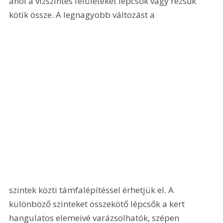
ahol a vízszintes felületeket lépcsők vagy rézsűk 
kötik össze. A legnagyobb változást a 
szintek közti támfalépítéssel érhetjük el. A 
különböző szinteket összekötő lépcsők a kert 
hangulatos elemeivé varázsolhatók, szépen 