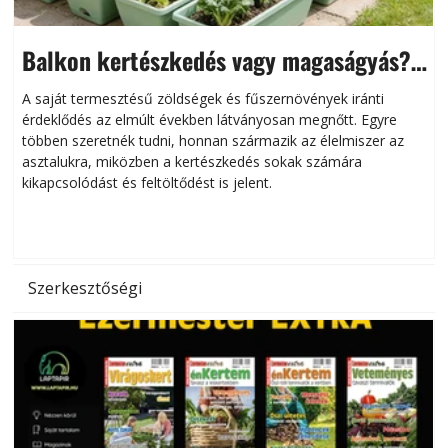
Balkon kertészkedés vagy magaságyás?
Helytakarékos kertészkedés
A saját termesztésű zöldségek és fűszernövények iránti
érdeklődés az elmúlt években látványosan megnőtt. Egyre
többen szeretnék tudni, honnan származik az élelmiszer az
l
asztalukra, miközben a kertészkedés sokak számára
kikapcsolódást és feltöltődést is jelent.
é
d
Szerkesztőségi