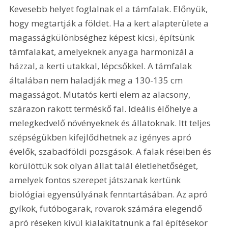
Kevesebb helyet foglalnak el a támfalak. Előnyük, 
hogy megtartják a földet. Ha a kert alapterülete a 
magasságkülönbséghez képest kicsi, építsünk 
támfalakat, amelyeknek anyaga harmonizál a 
házzal, a kerti utakkal, lépcsőkkel. A támfalak 
általában nem haladják meg a 130-135 cm 
magasságot. Mutatós kerti elem az alacsony, 
szárazon rakott terméskő fal. Ideális élőhelye a 
melegkedvelő növényeknek és állatoknak. Itt teljes 
szépségükben kifejlődhetnek az igényes apró 
évelők, szabadföldi pozsgások. A falak réseiben és 
körülöttük sok olyan állat talál életlehetőséget, 
amelyek fontos szerepet játszanak kertünk 
biológiai egyensúlyának fenntartásában. Az apró 
gyíkok, futóbogarak, rovarok számára elegendő 
apró réseken kívül kialakítatnunk a fal építésekor 