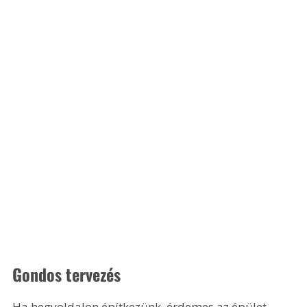
Gondos tervezés 
Ha hegyoldalon építkezünk, érdemes az épület 