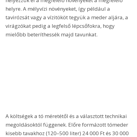
helyezzük el a megfelelő növényeket a megfelelő 
helyre. A mélyvízi növényeket, így például a 
tavirózsát vagy a vízitököt tegyük a meder aljára, a 
virágzókat pedig a legfelső lépcsőfokra, hogy 
mielőbb beteríthessék majd tavunkat.
A költségek a tó méretétől és a választott technikai 
megoldásoktól függenek. Előre formázott tómeder 
kisebb tavakhoz (120–500 liter) 24 000 Ft és 30 000 