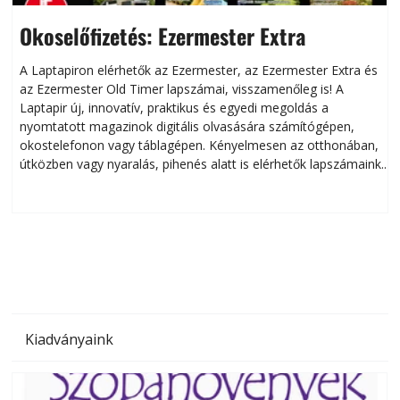
Okoselőfizetés: Ezermester Extra
A Laptapiron elérhetők az Ezermester, az Ezermester Extra és
az Ezermester Old Timer lapszámai, visszamenőleg is! A
Laptapir új, innovatív, praktikus és egyedi megoldás a
L
nyomtatott magazinok digitális olvasására számítógépen,
okostelefonon vagy táblagépen. Kényelmesen az otthonában,
útközben vagy nyaralás, pihenés alatt is elérhetők lapszámaink.
ú
Bárhol, bármikor, akár külföldön élve vagy dolgozva is
B
olvashatók az Ezermester lapszámai. A Laptapir kényelmes
megoldás, mert: – t
Kiadványaink