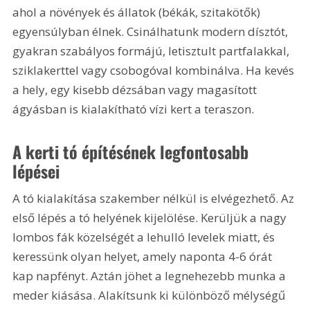
ahol a növények és állatok (békák, szitakötők) 
egyensúlyban élnek. Csinálhatunk modern dísztót, 
gyakran szabályos formájú, letisztult partfalakkal, 
sziklakerttel vagy csobogóval kombinálva. Ha kevés 
a hely, egy kisebb dézsában vagy magasított 
ágyásban is kialakítható vízi kert a teraszon.
A kerti tó építésének legfontosabb 
lépései
A tó kialakítása szakember nélkül is elvégezhető. Az 
első lépés a tó helyének kijelölése. Kerüljük a nagy 
lombos fák közelségét a lehulló levelek miatt, és 
keressünk olyan helyet, amely naponta 4-6 órát 
kap napfényt. Aztán jöhet a legnehezebb munka a 
meder kiásása. Alakítsunk ki különböző mélységű 