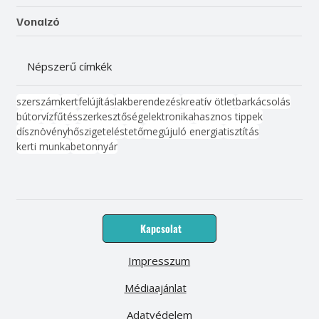
Vonalzó
Népszerű címkék
szerszám
kert
felújítás
lakberendezés
kreatív ötlet
barkácsolás
bútor
víz
fűtés
szerkesztőség
elektronika
hasznos tippek
dísznövény
hőszigetelés
tető
megújuló energia
tisztítás
kerti munka
beton
nyár
Kapcsolat
Impresszum
Médiaajánlat
Adatvédelem