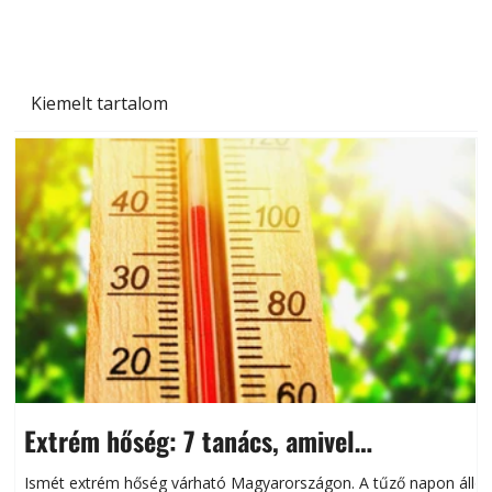
Kiemelt tartalom
Extrém hőség: 7 tanács, amivel
megóvhatjuk autónkat a nyári károktól
Ismét extrém hőség várható Magyarországon. A tűző napon álló