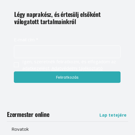
Légy naprakész, és értesülj elsőként
válogatott tartalmainkról
E-mail cím
*
Igen, szeretnék feliratkozni, és elfogadom az 
adatkezelést. 
Adatvédelmi tájékoztató
Feliratkozás
Ezermester online
Lap tetejére
Rovatok