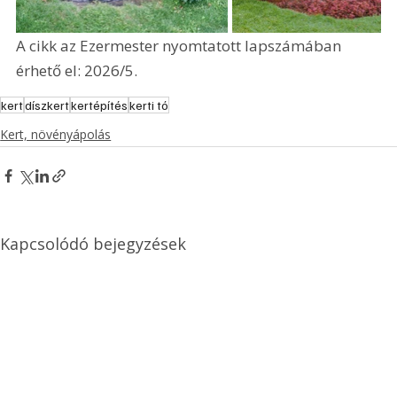
A cikk az Ezermester nyomtatott lapszámában 
érhető el: 2026/5.
kert
díszkert
kertépítés
kerti tó
Kert, növényápolás
Kapcsolódó bejegyzések