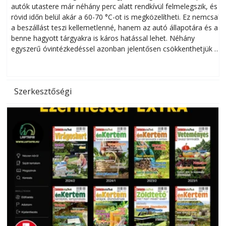
autók utastere már néhány perc alatt rendkívül felmelegszik, és
rövid időn belül akár a 60-70 °C-ot is megközelítheti. Ez nemcsak
n
a beszállást teszi kellemetlenné, hanem az autó állapotára és a
benne hagyott tárgyakra is káros hatással lehet. Néhány
egyszerű óvintézkedéssel azonban jelentősen csökkenthetjük a
hőség káros hatásait.
l
Szerkesztőségi