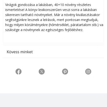
Virágok gondozása a lakásban, 40+10 növény részletes
ismertetése! A könyv lexikonszerűen veszi sorra a lakásban
s
sikeresen tart­ha­tó növényeket. Már a növény kiválasztásakor
h
segítségünkre lesznek a leírások, mert pontosan megtudjuk,
k
hogy milyen körülményekre (hőmérséklet, páratartalom stb.) van
szüksége a növénynek az egészséges fejlődéshez.
t
Kövess minket