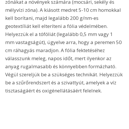
zónákat a növények számára (mocsári, sekély és 
mélyvízi zóna). A kiásott medret 5-10 cm homokkal 
kell borítani, majd legalább 200 g/nm-es 
geotextíliát kell elteríteni a fólia védelmében. 
Helyezzük el a tófóliát (legalább 0,5 mm vagy 1 
mm vastagságút), ügyelve arra, hogy a peremen 50 
cm ráhagyás maradjon. A fólia fektetéséhez 
válasszunk meleg, napos időt, mert ilyenkor az 
anyag rugalmasabb és könnyebben formázható. 
Végül szereljük be a szükséges technikát. Helyezzük 
be a szűrőrendszert és a szivattyút, amelyek a víz 
tisztaságáért és oxigénellátásáért felelnek.