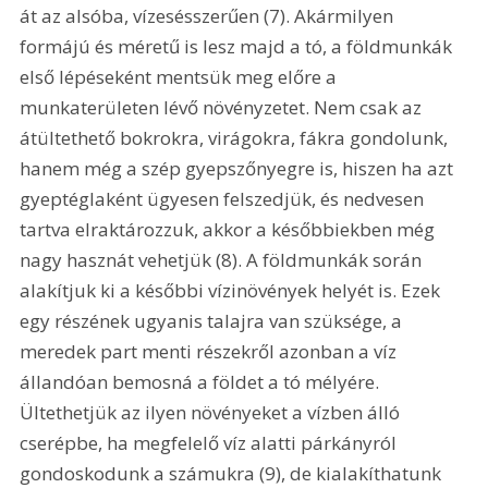
át az alsóba, vízesésszerűen (7). Akármilyen 
formájú és méretű is lesz majd a tó, a földmunkák 
első lépéseként mentsük meg előre a 
munkaterületen lévő növényzetet. Nem csak az 
átültethető bokrokra, virágokra, fákra gondolunk, 
hanem még a szép gyepszőnyegre is, hiszen ha azt 
gyeptéglaként ügyesen felszedjük, és nedvesen 
tartva elraktározzuk, akkor a későbbiekben még 
nagy hasznát vehetjük (8). A földmunkák során 
alakítjuk ki a későbbi vízinövények helyét is. Ezek 
egy részének ugyanis talajra van szüksége, a 
meredek part menti részekről azonban a víz 
állandóan bemosná a földet a tó mélyére. 
Ültethetjük az ilyen növényeket a vízben álló 
cserépbe, ha megfelelő víz alatti párkányról 
gondoskodunk a számukra (9), de kialakíthatunk 