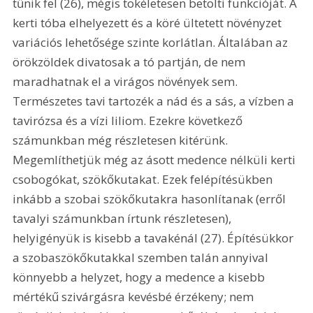
tűnik fel (26), mégis tökéletesen betölti funkcióját. A 
kerti tóba elhelyezett és a köré ültetett növényzet 
variációs lehetősége szinte korlátlan. Általában az 
örökzöldek divatosak a tó partján, de nem 
maradhatnak el a virágos növények sem. 
Természetes tavi tartozék a nád és a sás, a vízben a 
tavirózsa és a vízi liliom. Ezekre következő 
számunkban még részletesen kitérünk. 
Megemlíthetjük még az ásott medence nélküli kerti 
csobogókat, szökőkutakat. Ezek felépítésükben 
inkább a szobai szökőkutakra hasonlítanak (erről 
tavalyi számunkban írtunk részletesen), 
helyigényük is kisebb a tavakénál (27). Építésükkor 
a szobaszökőkutakkal szemben talán annyival 
könnyebb a helyzet, hogy a medence a kisebb 
mértékű szivárgásra kevésbé érzékeny; nem 