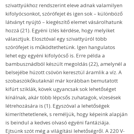
szivattyúkhoz rendszerint eleve adnak valamilyen 
kifolyócsonkot, szórófejet és igen sok – különböző 
látványt nyújtó – kiegészítő elemet vásárolhatunk 
hozzá (21). Egyéni ízlés kérdése, hogy melyiket 
választjuk. Elosztóval egy szivattyúról több 
szórófejet is működtethetünk. Igen hangulatos 
lehet egy egyéni kifolyócső is. Erre példa a 
bambusznádból készült megoldás (22), amelynél a 
belsejébe húzott csövön keresztül áramlik a víz. A 
szobaszökőkutaknál már korábban bemutatott 
kifúrt sziklák, kövek ugyancsak sok lehetőséget 
kínálnak, akár több lépcsős zuhatagok, vízesések 
létrehozására is (1). Egyszóval a lehetőségek 
kimeríthetetlenek, s reméljük, hogy képeink alapján 
is beindul a kedves olvasó egyéni fantáziája. 
Ejtsünk szót még a világítási lehetőségről. A 220 V-