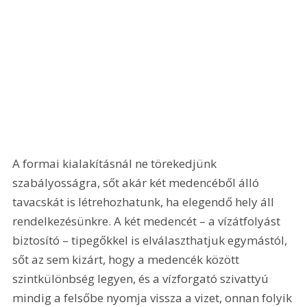
A formai kialakításnál ne törekedjünk 
szabályosságra, sőt akár két medencéből álló 
tavacskát is létrehozhatunk, ha elegendő hely áll 
rendelkezésünkre. A két medencét – a vízátfolyást 
biztosító – tipegőkkel is elválaszthatjuk egymástól, 
sőt az sem kizárt, hogy a medencék között 
szintkülönbség legyen, és a vízforgató szivattyú 
mindig a felsőbe nyomja vissza a vizet, onnan folyik 