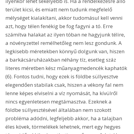
ilyenkor lehet sekélyebb is. Ha a rendelkezésre álló 
terület kicsi, és emiatt nem tudunk megfelelő 
mélységet kialakítani, akkor tudomásul kell venni 
azt, hogy télen fenékig be fog fagyni a tó. Erre 
számítva halakat az ilyen tóban ne hagyjunk télire, 
a növényzettel remélhetőleg nem lesz gondunk. A 
legkisebb méretekben könnyű dolgunk van, hiszen 
a barkácsáruházakban néhány tíz, esetleg száz 
literes méretben kész műanyagmedencék kaphatók 
(6). Fontos tudni, hogy ezek is földbe süllyesztve 
elegendően stabilak csak, hiszen a vékony fal nem 
lenne képes elviselni a víz nyomását, ha kívülről 
nincs egyenletesen megtámasztva. Ezeknek a 
földbe süllyesztésével általában nem szokott 
probléma adódni, legfeljebb akkor, ha a talajban 
éles kövek, törmelékek lehetnek, mert egy hegyes 