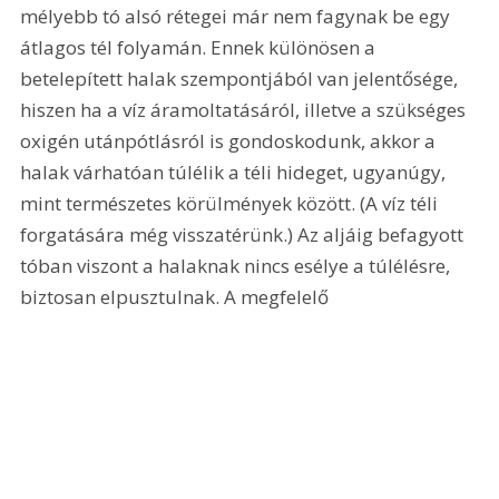
mélyebb tó alsó rétegei már nem fagynak be egy 
átlagos tél folyamán. Ennek különösen a 
betelepített halak szempontjából van jelentősége, 
hiszen ha a víz áramoltatásáról, illetve a szükséges 
oxigén utánpótlásról is gondoskodunk, akkor a 
halak várhatóan túlélik a téli hideget, ugyanúgy, 
mint természetes körülmények között. (A víz téli 
forgatására még visszatérünk.) Az aljáig befagyott 
tóban viszont a halaknak nincs esélye a túlélésre, 
biztosan elpusztulnak. A megfelelő 