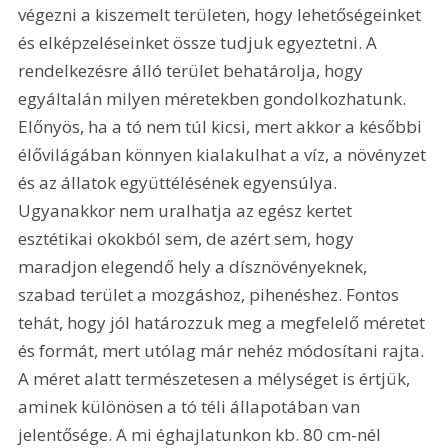
végezni a kiszemelt területen, hogy lehetőségeinket 
és elképzeléseinket össze tudjuk egyeztetni. A 
rendelkezésre álló terület behatárolja, hogy 
egyáltalán milyen méretekben gondolkozhatunk. 
Előnyös, ha a tó nem túl kicsi, mert akkor a későbbi 
élővilágában könnyen kialakulhat a víz, a növényzet 
és az állatok együttélésének egyensúlya. 
Ugyanakkor nem uralhatja az egész kertet 
esztétikai okokból sem, de azért sem, hogy 
maradjon elegendő hely a dísznövényeknek, 
szabad terület a mozgáshoz, pihenéshez. Fontos 
tehát, hogy jól határozzuk meg a megfelelő méretet 
és formát, mert utólag már nehéz módosítani rajta. 
A méret alatt természetesen a mélységet is értjük, 
aminek különösen a tó téli állapotában van 
jelentősége. A mi éghajlatunkon kb. 80 cm-nél 