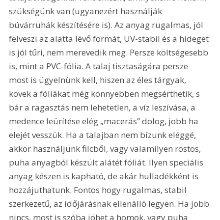
szükségünk van (ugyanezért használják 
búvárruhák készítésére is). Az anyag rugalmas, jól 
felveszi az alatta lévő formát, UV-stabil és a hideget 
is jól tűri, nem merevedik meg. Persze költségesebb 
is, mint a PVC-fólia. A talaj tisztaságára persze 
most is ügyelnünk kell, hiszen az éles tárgyak, 
kövek a fóliákat még könnyebben megsérthetik, s 
bár a ragasztás nem lehetetlen, a víz leszívása, a 
medence leürítése elég „macerás” dolog, jobb ha 
elejét vesszük. Ha a talajban nem bízunk eléggé, 
akkor használjunk filcből, vagy valamilyen rostos, 
puha anyagból készült alátét fóliát. Ilyen speciális 
anyag készen is kapható, de akár hulladékként is 
hozzájuthatunk. Fontos hogy rugalmas, stabil 
szerkezetű, az időjárásnak ellenálló legyen. Ha jobb 
nincs, most is szóba jöhet a homok, vagy puha 