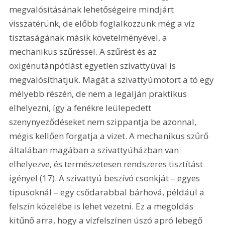
megvalósításának lehetőségeire mindjárt 
visszatérünk, de előbb foglalkozzunk még a víz 
tisztaságának másik követelményével, a 
mechanikus szűréssel. A szűrést és az 
oxigénutánpótlást egyetlen szivattyúval is 
megvalósíthatjuk. Magát a szivattyúmotort a tó egy 
mélyebb részén, de nem a legalján praktikus 
elhelyezni, így a fenékre leülepedett 
szenynyeződéseket nem szippantja be azonnal, 
mégis kellően forgatja a vizet. A mechanikus szűrő 
általában magában a szivattyúházban van 
elhelyezve, és természetesen rendszeres tisztítást 
igényel (17). A szivattyú beszívó csonkját – egyes 
típusoknál – egy csődarabbal bárhová, például a 
felszín közelébe is lehet vezetni. Ez a megoldás 
kitűnő arra, hogy a vízfelszínen úszó apró lebegő 