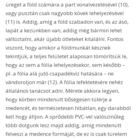
üreget a föld számára a part vonalvezetésével (10), 
vagy pusztán csak nagyobb kövek lehelyezésével 
(11) is. Addig, amíg a föld szabadon van, és az ásó, 
lapát a kezünkben van, addig még bármin lehet 
változtatni, akár újabb ötleteket kitalálni. Fontos 
viszont, hogy amikor a földmunkát késznek 
tekintjük, a teljes felületet alaposan tömörítsük le, 
hogy az sem a fólia lehelyezésekor, sem később – 
pl. a fólia alá jutó csapadékvíz hatására – ne 
vándoroljon már (12). A fólia lefektetésére nehéz 
általános tanácsot adni. Mérete akkora legyen, 
hogy körben mindenütt bőségesen túlérje a 
medencét, és természetesen hibátlan, egy darabból 
kell hogy álljon. A sprődebb PVC-vel valószínűleg 
több dolgunk lesz majd addig, amíg mindenütt 
felveszi a medence formáját, de ez is csak türelem 