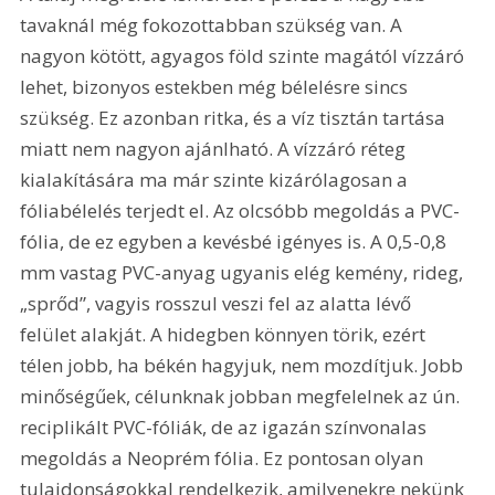
tavaknál még fokozottabban szükség van. A 
nagyon kötött, agyagos föld szinte magától vízzáró 
lehet, bizonyos estekben még bélelésre sincs 
szükség. Ez azonban ritka, és a víz tisztán tartása 
miatt nem nagyon ajánlható. A vízzáró réteg 
kialakítására ma már szinte kizárólagosan a 
fóliabélelés terjedt el. Az olcsóbb megoldás a PVC-
fólia, de ez egyben a kevésbé igényes is. A 0,5-0,8 
mm vastag PVC-anyag ugyanis elég kemény, rideg, 
„sprőd”, vagyis rosszul veszi fel az alatta lévő 
felület alakját. A hidegben könnyen törik, ezért 
télen jobb, ha békén hagyjuk, nem mozdítjuk. Jobb 
minőségűek, célunknak jobban megfelelnek az ún. 
reciplikált PVC-fóliák, de az igazán színvonalas 
megoldás a Neoprém fólia. Ez pontosan olyan 
tulajdonságokkal rendelkezik, amilyenekre nekünk 