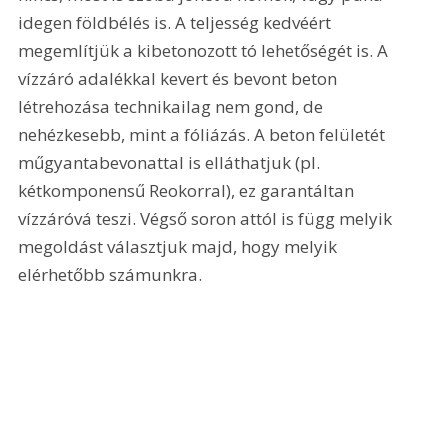
idegen földbélés is. A teljesség kedvéért 
megemlítjük a kibetonozott tó lehetőségét is. A 
vízzáró adalékkal kevert és bevont beton 
létrehozása technikailag nem gond, de 
nehézkesebb, mint a fóliázás. A beton felületét 
műgyantabevonattal is elláthatjuk (pl. 
kétkomponensű Reokorral), ez garantáltan 
vízzáróvá teszi. Végső soron attól is függ melyik 
megoldást választjuk majd, hogy melyik 
elérhetőbb számunkra. 