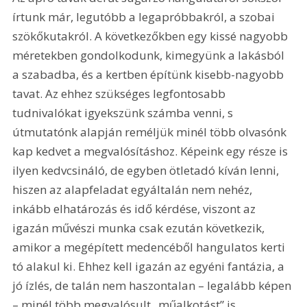
írtunk már, legutóbb a legapróbbakról, a szobai 
szökőkutakról. A következőkben egy kissé nagyobb 
méretekben gondolkodunk, kimegyünk a lakásból 
a szabadba, és a kertben építünk kisebb-nagyobb 
tavat. Az ehhez szükséges legfontosabb 
tudnivalókat igyekszünk számba venni, s 
útmutatónk alapján reméljük minél több olvasónk 
kap kedvet a megvalósításhoz. Képeink egy része is 
ilyen kedvcsináló, de egyben ötletadó kíván lenni, 
hiszen az alapfeladat egyáltalán nem nehéz, 
inkább elhatározás és idő kérdése, viszont az 
igazán művészi munka csak ezután következik, 
amikor a megépített medencéből hangulatos kerti 
tó alakul ki. Ehhez kell igazán az egyéni fantázia, a 
jó ízlés, de talán nem haszontalan – legalább képen 
– minél több megvalósult „műalkotást” is 