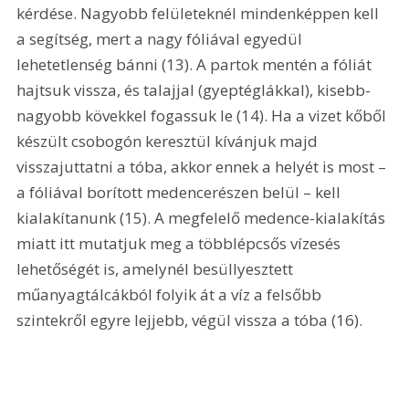
kérdése. Nagyobb felületeknél mindenképpen kell 
a segítség, mert a nagy fóliával egyedül 
lehetetlenség bánni (13). A partok mentén a fóliát 
hajtsuk vissza, és talajjal (gyeptéglákkal), kisebb-
nagyobb kövekkel fogassuk le (14). Ha a vizet kőből 
készült csobogón keresztül kívánjuk majd 
visszajuttatni a tóba, akkor ennek a helyét is most – 
a fóliával borított medencerészen belül – kell 
kialakítanunk (15). A megfelelő medence-kialakítás 
miatt itt mutatjuk meg a többlépcsős vízesés 
lehetőségét is, amelynél besüllyesztett 
műanyagtálcákból folyik át a víz a felsőbb 
szintekről egyre lejjebb, végül vissza a tóba (16). 