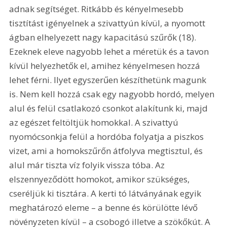
adnak segítséget. Ritkább és kényelmesebb 
tisztítást igényelnek a szivattyún kívül, a nyomott 
ágban elhelyezett nagy kapacitású szűrők (18). 
Ezeknek eleve nagyobb lehet a méretük és a tavon 
kívül helyezhetők el, amihez kényelmesen hozzá 
lehet férni. Ilyet egyszerűen készíthetünk magunk 
is. Nem kell hozzá csak egy nagyobb hordó, melyen 
alul és felül csatlakozó csonkot alakítunk ki, majd 
az egészet feltöltjük homokkal. A szivattyú 
nyomócsonkja felül a hordóba folyatja a piszkos 
vizet, ami a homokszűrőn átfolyva megtisztul, és 
alul már tiszta víz folyik vissza tóba. Az 
elszennyeződött homokot, amikor szükséges, 
cseréljük ki tisztára. A kerti tó látványának egyik 
meghatározó eleme – a benne és körülötte lévő 
növényzeten kívül – a csobogó illetve a szökőkút. A 