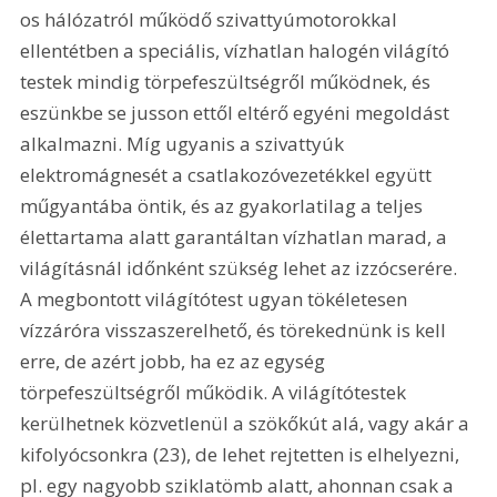
os hálózatról működő szivattyúmotorokkal 
ellentétben a speciális, vízhatlan halogén világító 
testek mindig törpefeszültségről működnek, és 
eszünkbe se jusson ettől eltérő egyéni megoldást 
alkalmazni. Míg ugyanis a szivattyúk 
elektromágnesét a csatlakozóvezetékkel együtt 
műgyantába öntik, és az gyakorlatilag a teljes 
élettartama alatt garantáltan vízhatlan marad, a 
világításnál időnként szükség lehet az izzócserére. 
A megbontott világítótest ugyan tökéletesen 
vízzáróra visszaszerelhető, és törekednünk is kell 
erre, de azért jobb, ha ez az egység 
törpefeszültségről működik. A világítótestek 
kerülhetnek közvetlenül a szökőkút alá, vagy akár a 
kifolyócsonkra (23), de lehet rejtetten is elhelyezni, 
pl. egy nagyobb sziklatömb alatt, ahonnan csak a 