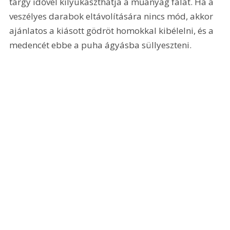
tárgy idővel kilyukaszthatja a műanyag falat. Ha a 
veszélyes darabok eltávolítására nincs mód, akkor 
ajánlatos a kiásott gödröt homokkal kibélelni, és a 
medencét ebbe a puha ágyásba süllyeszteni.   