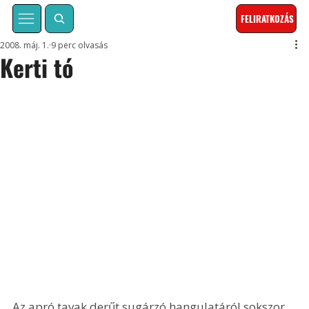
FELIRATKOZÁS
2008. máj. 1.
9 perc olvasás
Kerti tó
Az apró tavak derűt sugárzó hangulatáról sokszor 