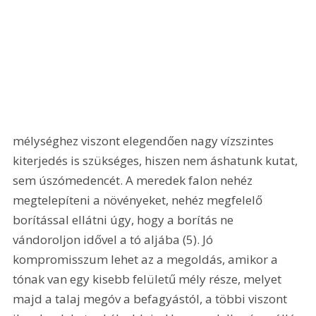
mélységhez viszont elegendően nagy vízszintes 
kiterjedés is szükséges, hiszen nem áshatunk kutat, 
sem úszómedencét. A meredek falon nehéz 
megtelepíteni a növényeket, nehéz megfelelő 
borítással ellátni úgy, hogy a borítás ne 
vándoroljon idővel a tó aljába (5). Jó 
kompromisszum lehet az a megoldás, amikor a 
tónak van egy kisebb felületű mély része, melyet 
majd a talaj megóv a befagyástól, a többi viszont 