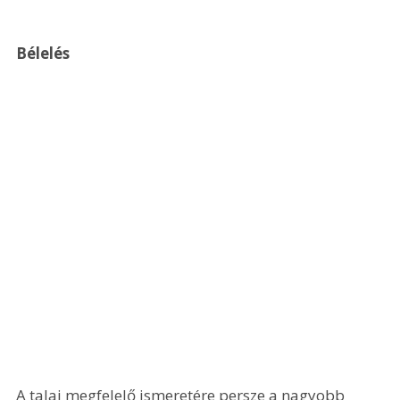
Bélelés 
A talaj megfelelő ismeretére persze a nagyobb 