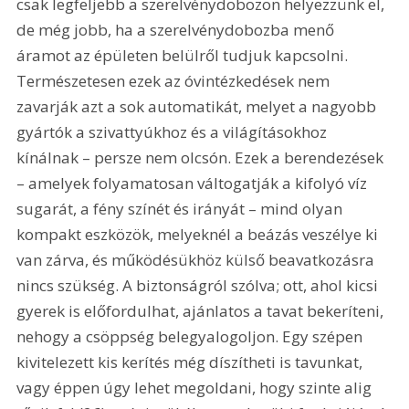
csak legfeljebb a szerelvénydobozon helyezzünk el, 
de még jobb, ha a szerelvénydobozba menő 
áramot az épületen belülről tudjuk kapcsolni. 
Természetesen ezek az óvintézkedések nem 
zavarják azt a sok automatikát, melyet a nagyobb 
gyártók a szivattyúkhoz és a világításokhoz 
kínálnak – persze nem olcsón. Ezek a berendezések 
– amelyek folyamatosan váltogatják a kifolyó víz 
sugarát, a fény színét és irányát – mind olyan 
kompakt eszközök, melyeknél a beázás veszélye ki 
van zárva, és működésükhöz külső beavatkozásra 
nincs szükség. A biztonságról szólva; ott, ahol kicsi 
gyerek is előfordulhat, ajánlatos a tavat bekeríteni, 
nehogy a csöppség belegyalogoljon. Egy szépen 
kivitelezett kis kerítés még díszítheti is tavunkat, 
vagy éppen úgy lehet megoldani, hogy szinte alig 