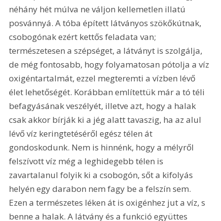
néhány hét múlva ne váljon kellemetlen illatú 
posvánnyá. A tóba épített látványos szökőkútnak, 
csobogónak ezért kettős feladata van; 
természetesen a szépséget, a látványt is szolgálja, 
de még fontosabb, hogy folyamatosan pótolja a víz 
oxigéntartalmát, ezzel megteremti a vízben lévő 
élet lehetőségét. Korábban említettük már a tó téli 
befagyásának veszélyét, illetve azt, hogy a halak 
csak akkor bírják ki a jég alatt tavaszig, ha az alul 
lévő víz keringtetéséről egész télen át 
gondoskodunk. Nem is hinnénk, hogy a mélyről 
felszívott víz még a leghidegebb télen is 
zavartalanul folyik ki a csobogón, sőt a kifolyás 
helyén egy darabon nem fagy be a felszín sem. 
Ezen a természetes léken át is oxigénhez jut a víz, s 
benne a halak. A látvány és a funkció együttes 