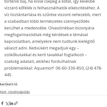
történik baj, ha kissé csepeg a kőtál, így kevésbé 
vízzáró kőfélék is felhasználhatók elkészítéséhez. A 
víz tisztántartása és szűrése viszont nehezebb, mert 
a szabadban több természetes szennyeződés 
kerülhet a medencébe. Olvasóinkban bizonyára 
megfogalmazódtak még kérdések e témával 
kapcsolatban, amelyekre nem tudtunk kielégítő 
választ adni. Kedvükért megadjuk egy – 
szökőkutakkal és kerti tavakkal foglalkozó – 
szakcég adatait, akikhez fordulhatnak 
problémáikkal: Aquamorf  06-60-336-850, (24) 478-
445.   
kert
kerti tó
Kert, növényápolás