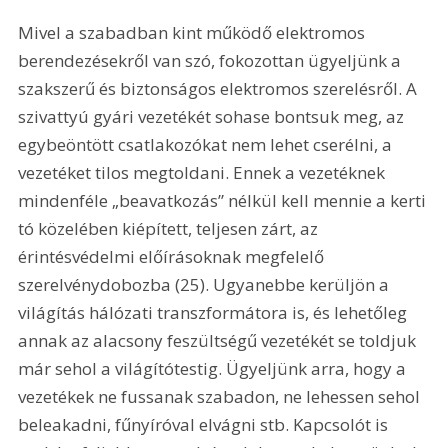
Mivel a szabadban kint működő elektromos 
berendezésekről van szó, fokozottan ügyeljünk a 
szakszerű és biztonságos elektromos szerelésről. A 
szivattyú gyári vezetékét sohase bontsuk meg, az 
egybeöntött csatlakozókat nem lehet cserélni, a 
vezetéket tilos megtoldani. Ennek a vezetéknek 
mindenféle „beavatkozás” nélkül kell mennie a kerti 
tó közelében kiépített, teljesen zárt, az 
érintésvédelmi előírásoknak megfelelő 
szerelvénydobozba (25). Ugyanebbe kerüljön a 
világítás hálózati transzformátora is, és lehetőleg 
annak az alacsony feszültségű vezetékét se toldjuk 
már sehol a világítótestig. Ügyeljünk arra, hogy a 
vezetékek ne fussanak szabadon, ne lehessen sehol 
beleakadni, fűnyíróval elvágni stb. Kapcsolót is 