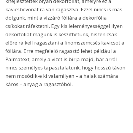
kifejlesztettek olyan dekorfóliát, amelyre ez a 
kavicsbevonat rá van ragasztva. Ezzel nincs is más 
dolgunk, mint a vízzáró fóliára a dekorfólia 
csíkokat ráfektetni. Egy kis leleményességgel ilyen 
dekorfóliát magunk is készíthetünk, hiszen csak 
előre rá kell ragasztani a finomszemcsés kavicsot a 
fóliára. Erre megfelelő ragasztó lehet például a 
Palmatext, amely a vizet is bírja majd, bár arról 
nincs személyes tapasztalatunk, hogy hosszú távon 
nem mosódik-e ki valamilyen – a halak számára 
káros – anyag a ragasztóból.   