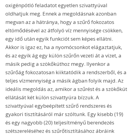
oxigénpótló feladatot egyetlen szivattyúval 
oldhatjuk meg. Ennek a megoldásnak azonban 
megvan az a hátránya, hogy a szűrő fokozatos 
eltömődésével az átfolyó víz mennyisége csökken, 
egy idő után egyik funkciót sem képes ellátni. 
Akkor is igaz ez, ha a nyomócsonkot elágaztatjuk, 
és az egyik ág egy külön szűrőn vezeti át a vizet, a 
másik pedig a szökőkúthoz megy. Ilyenkor a 
szűrőág fokozatosan kiiktatódik a rendszerből, és a 
teljes vízmennyiség a másik ágban folyik majd. Az 
ideális megoldás az, amikor a szűrést és a szökőkút 
ellátását két külön szivattyúra bízzuk. A 
szivattyúval egybeépített szűrő rendszeres és 
gyakori tisztításáról már szóltunk. Egy kisebb (19) 
és egy nagyobb (20) teljesítményű berendezés 
szétszereléséhez és szűrőtisztításához ábráink 