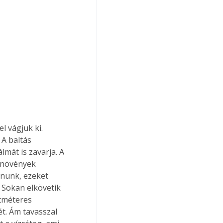
l vágjuk ki. 
 A baltás 
lmát is zavarja. A 
ő növények 
ynunk, ezeket 
 Sokan elkövetik 
tméteres 
ét. Ám tavasszal 