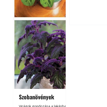
A szárazság csök
öntözési és talaj
idején
Balkon kertészk
Helytakarékos ke
Szobanövények
Virágoskert: k
teraszon, laká
Virágok gondozása a lakásban,