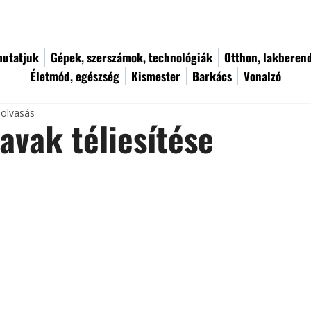
utatjuk
Gépek, szerszámok, technológiák
Otthon, lakberen
Életmód, egészség
Kismester
Barkács
Vonalzó
 olvasás
tavak téliesítése