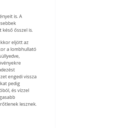
yeit is. A 
isebbek 
késő ősszel is.
kor eljött az 
kor a lombhullató 
süllyedve, 
növényekre 
ndezést 
izet engedi vissza 
kat pedig 
ból, és vízzel 
agasabb 
rőtlenek lesznek.