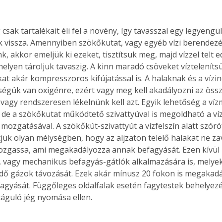
k vissza. Amennyiben szökőkutat, vagy egyéb vízi berendezé
k, akkor emeljük ki ezeket, tisztítsuk meg, majd vízzel telt 
elyen tároljuk tavaszig. A kinn maradó csöveket víztelenítsü
t akár kompresszoros kifújatással is. A halaknak és a víz
kségük van oxigénre, ezért vagy meg kell akadályozni az öss
, vagy rendszeresen lékelnünk kell azt. Egyik lehetőség a víz
 de a szökőkutat működtető szivattyúval is megoldható a v
z mozgatásával. A szökőkút-szivattyút a vízfelszín alatt szóróf
ük olyan mélységben, hogy az aljzaton telelő halakat ne zav
mozgassa, ami megakadályozza annak befagyását. Ezen kívül
, vagy mechanikus befagyás-gátlók alkalmazására is, melyek 
ő gázok távozását. Ezek akár mínusz 20 fokon is megakadál
efagyását. Függőleges oldalfalak esetén fagytestek behelyezés
táguló jég nyomása ellen. 