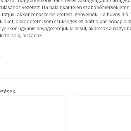
 azzal, hogy a kemény télen teljes vastagságában átfagyott
. A
tulásához vezetett. Ha halainkat télen szobahőmérsékleten
megoldás,
tatjuk, akkor rendszeres etetést igényelnek. Ha hűvös 3-5 °
uk őket, akkor etetni sem szükséges ez alatt a pár hónap al
Ilyenkor ugyanis anyagcseréjük lelassul, akárcsak a nagyob
ő társaik, alszanak.
s
yzések