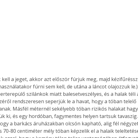
Együtt jobban megéri!
Bővebb információ itt!
k az
Együtt jobban megéri! A
mester
könyvek tetszőleges
er Old
párosítással kedvezményes
áron, 0 Ft postaköltséggel
ptapir új,
megrendelhetők!
és egyedi
kell a jeget, akkor azt először fúrjuk meg, majd kézifűréssze
tt
asználatakor fúrni sem kell, de utána a láncot olajozzuk le.)
lvasására
rterepülő szilánkok miatt balesetveszélyes, és a halak téli á
elefonon
széről rendszeresen seperjük le a havat, hogy a tóban telel
nyelmesen
anak. Másfél méternél sekélyebb tóban rizikós halakat hag
ben vagy
ük ki, és egy hordóban, fagymentes helyen tartsuk tavaszig.
t is
 hogy a barkács áruházakban olcsón kapható, alig fél négyze
. Bárhol,
és 70-80 centiméter mély tóban képzelik el a halaik teleltetés
ön élve
ashatók az