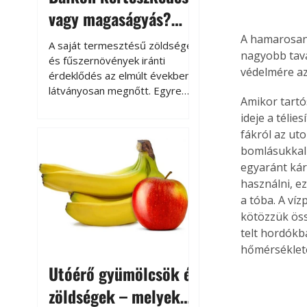
vagy magaságyás?
Helytakarékos
A hamarosan 
A saját termesztésű zöldségek
nagyobb tava
kertészkedés
és fűszernövények iránti
védelmére a
érdeklődés az elmúlt években
látványosan megnőtt. Egyre
Amikor tartó
többen szeretnék tudni, honnan
ideje a téli
származik az élelmiszer az
fákról az uto
asztalukra, miközben a
bomlásukkal 
kertészkedés sokak számára
kikapcsolódást és feltöltődést
egyaránt kár
is jelent.
használni, ez
a tóba. A ví
kötözzük öss
telt hordókb
hőmérséklete
Utóérő gyümölcsök és
zöldségek – melyek