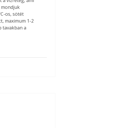
 a vízréteg, ami 
, mondjuk 
C-os, sötét 
att, maximum 1-2 
b tavakban a 