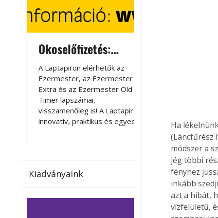
Okoselőfizetés:
Okoselőfizetés
Ezermester Extra
A Laptapiron elérhetők az
A Laptapiron elérhető
Ezermester, az Ezermester
Ezermester, az Ezer
Extra és az Ezermester Old
Extra és az Ezermest
Timer lapszámai,
Timer lapszámai,
visszamenőleg is! A Laptapir új,
visszamenőleg is! A La
innovatív, praktikus és egyedi
innovatív, praktikus 
Ha lékelnünk 
megoldás a nyomtatott
megoldás a nyomtato
(Láncfűrész h
magazinok digitális olvasására
magazinok digitális o
módszer a sze
számítógépen, okostelefonon
számítógépen, okost
jég többi ré
vagy táblagépen. Kényelmesen
vagy táblagépen. Ké
fényhez juss
Kiadványaink
az otthonában, útközben vagy
az otthonában, útköz
inkább szedj
nyaralás, pihenés alatt is
nyaralás, pihenés alat
azt a hibát,
elérhetők lapszámaink. Bárhol,
elérhetők lapszámaink
vízfelületű, 
bármikor, akár külföldön élve
bármikor, akár külföld
vagy dolgozva is olvashatók az
vagy dolgozva is olv