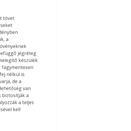
seket 
edényben 
k, a 
inövényeknek 
zefüggő jégréteg 
melegítő készülék 
íz fagymentesen 
ej nélkül is 
arja, de a 
 lehetőség van 
biztosítják a 
yozzák a teljes 
ével kell 