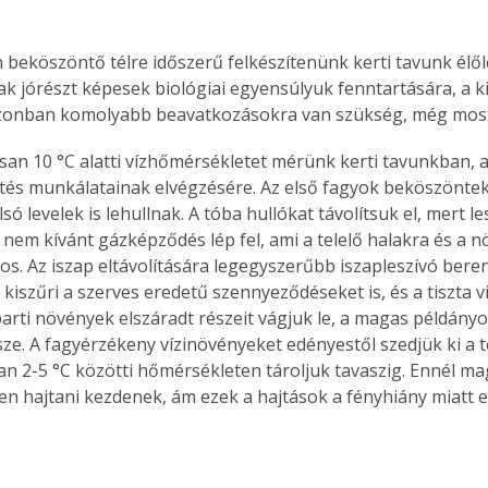
beköszöntő télre időszerű felkészítenünk kerti tavunk élőlén
k jórészt képesek biológiai egyensúlyuk fenntartására, a k
zonban komolyabb beavatkozásokra van szükség, még most 
san 10 °C alatti vízhőmérsékletet mérünk kerti tavunkban, ak
esítés munkálatainak elvégzésére. Az első fagyok beköszönte
lsó levelek is lehullnak. A tóba hullókat távolítsuk el, mert le
nem kívánt gázképződés lép fel, ami a telelő halakra és a 
os. Az iszap eltávolítására legegyszerűbb iszapleszívó bere
 kiszűri a szerves eredetű szennyeződéseket is, és a tiszta v
zparti növények elszáradt részeit vágjuk le, a magas példányo
ze. A fagyérzékeny vízinövényeket edényestől szedjük ki a tó
an 2-5 °C közötti hőmérsékleten tároljuk tavaszig. Ennél m
n hajtani kezdenek, ám ezek a hajtások a fényhiány miatt e