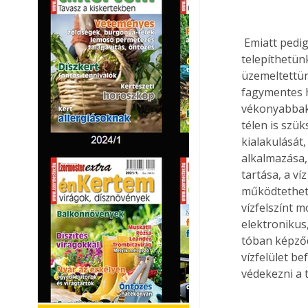
 Emiatt pedig csak tartalékait éli fel a növény, így tavasszal egy legyengült tövet 
telepíthetün
üzemeltettün
fagymentes h
vékonyabbaka
télen is szü
kialakulását
alkalmazása,
tartása, a ví
működtethetj
vízfelszínt 
elektronikus
tóban képződ
vízfelület b
védekezni a 