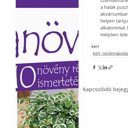
szembesülnek
Ezermester lapszámai. A
Ezermester lapszámai
a halak pusz
Laptapir kényelmes megoldás,
Laptapir kényelmes 
akváriumban 
mert: – t
mert: – t
helyen tartj
alkalommal. 
mélyben telel
kert
Kert, növényápolá
Kapcsolódó bejeg