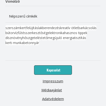
Vonalzó
Népszerű címkék
szerszám
kert
felújítás
lakberendezés
kreatív ötlet
barkácsolás
bútor
víz
fűtés
szerkesztőség
elektronika
hasznos tippek
dísznövény
hőszigetelés
tető
megújuló energia
tisztítás
kerti munka
beton
nyár
Kapcsolat
Impresszum
Médiaajánlat
Adatvédelem