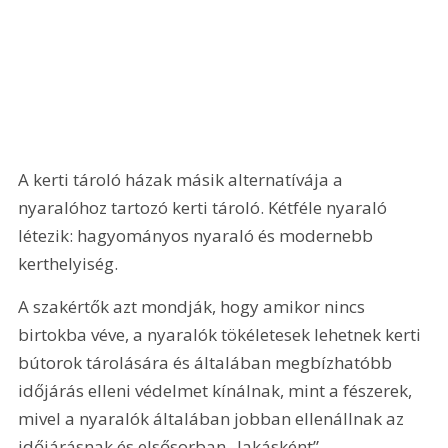
A kerti tároló házak másik alternatívája a 
nyaralóhoz tartozó kerti tároló. Kétféle nyaraló 
létezik: hagyományos nyaraló és modernebb 
kerthelyiség.
A szakértők azt mondják, hogy amikor nincs 
birtokba véve, a nyaralók tökéletesek lehetnek kerti 
bútorok tárolására és általában megbízhatóbb 
időjárás elleni védelmet kínálnak, mint a fészerek, 
mivel a nyaralók általában jobban ellenállnak az 
időjárásnak és elsősorban „lakásként” 