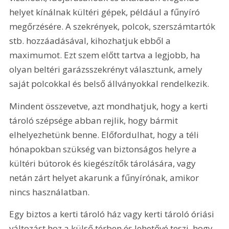
helyet kínálnak kültéri gépek, például a fűnyíró 
megőrzésére. A szekrények, polcok, szerszámtartók 
stb. hozzáadásával, kihozhatjuk ebből a 
maximumot. Ezt szem előtt tartva a legjobb, ha 
olyan beltéri garázsszekrényt választunk, amely 
saját polcokkal és belső állványokkal rendelkezik.
Mindent összevetve, azt mondhatjuk, hogy a kerti 
tároló szépsége abban rejlik, hogy bármit 
elhelyezhetünk benne. Előfordulhat, hogy a téli 
hónapokban szükség van biztonságos helyre a 
kültéri bútorok és kiegészítők tárolására, vagy 
netán zárt helyet akarunk a fűnyírónak, amikor 
nincs használatban.
Egy biztos a kerti tároló ház vagy kerti tároló óriási 
változást hoz a külső térben és lehetővé teszi, hogy 