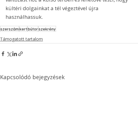
kültéri dolgainkat a tél végeztével újra 
használhassuk.
szerszám
kert
bútor
szekrény
Támogatott tartalom
Kapcsolódó bejegyzések