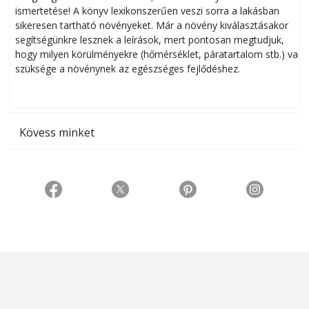
ismertetése! A könyv lexikonszerűen veszi sorra a lakásban
s
sikeresen tart­ha­tó növényeket. Már a növény kiválasztásakor
h
segítségünkre lesznek a leírások, mert pontosan megtudjuk,
k
hogy milyen körülményekre (hőmérséklet, páratartalom stb.) van
szüksége a növénynek az egészséges fejlődéshez.
t
Kövess minket