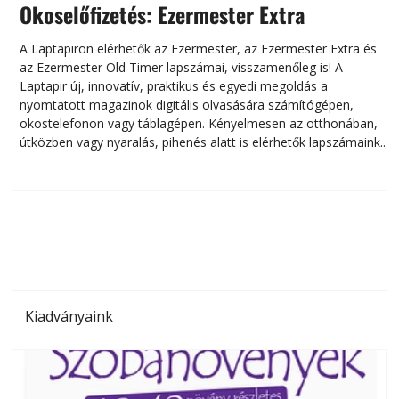
Okoselőfizetés: Ezermester Extra
A Laptapiron elérhetők az Ezermester, az Ezermester Extra és
az Ezermester Old Timer lapszámai, visszamenőleg is! A
Laptapir új, innovatív, praktikus és egyedi megoldás a
L
nyomtatott magazinok digitális olvasására számítógépen,
okostelefonon vagy táblagépen. Kényelmesen az otthonában,
útközben vagy nyaralás, pihenés alatt is elérhetők lapszámaink.
ú
Bárhol, bármikor, akár külföldön élve vagy dolgozva is
B
olvashatók az Ezermester lapszámai. A Laptapir kényelmes
megoldás, mert: – t
Kiadványaink