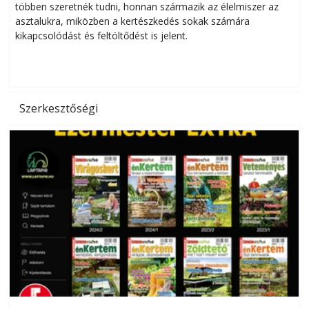
többen szeretnék tudni, honnan származik az élelmiszer az
l
asztalukra, miközben a kertészkedés sokak számára
kikapcsolódást és feltöltődést is jelent.
é
d
Szerkesztőségi