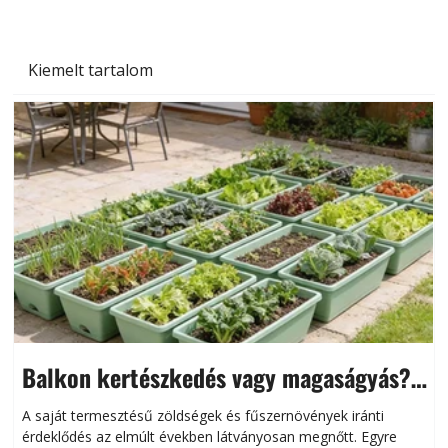
Kiemelt tartalom
Balkon kertészkedés vagy magaságyás?
Helytakarékos kertészkedés
A saját termesztésű zöldségek és fűszernövények iránti
érdeklődés az elmúlt években látványosan megnőtt. Egyre