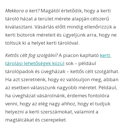
Mekkora a kert?
 Magától értetődik, hogy a kerti 
tároló házat a terület mérete alapján célszerű 
kiválasztani. Vásárlás előtt mindig ellenőrizzük a 
kerti bútorok méreteit és ügyeljünk arra, hogy ne 
töltsük ki a helyet kerti tárolóval.
Kettős célt fog szolgálni?
 A piacon kapható 
kerti 
tárolási lehetőségek közül
 sok – például 
tárolópadok és üvegházak – kettős célt szolgálhat. 
Ha azt szeretnénk, hogy ez valósuljon meg, abban 
az esetben válasszunk nagyobb méretet. Például, 
ha üvegházat vásárolnánk, érdemes fontolóra 
venni, hogy az elég nagy ahhoz, hogy el tudjuk 
helyezni a kerti szerszámokat, valamint a 
magtálcákat és cserepeket.