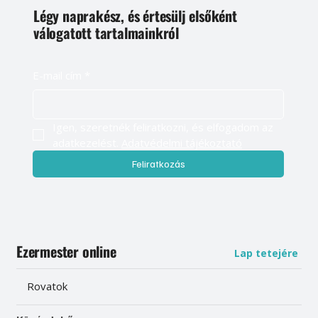
Légy naprakész, és értesülj elsőként
válogatott tartalmainkról
E-mail cím
*
Igen, szeretnék feliratkozni, és elfogadom az 
adatkezelést. 
Adatvédelmi tájékoztató
Feliratkozás
Ezermester online
Lap tetejére
Rovatok