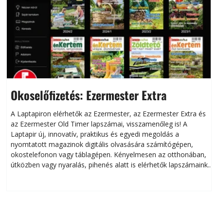
Okoselőfizetés: Ezermester Extra
A Laptapiron elérhetők az Ezermester, az Ezermester Extra és
az Ezermester Old Timer lapszámai, visszamenőleg is! A
Laptapir új, innovatív, praktikus és egyedi megoldás a
L
nyomtatott magazinok digitális olvasására számítógépen,
okostelefonon vagy táblagépen. Kényelmesen az otthonában,
útközben vagy nyaralás, pihenés alatt is elérhetők lapszámaink.
ú
Bárhol, bármikor, akár külföldön élve vagy dolgozva is
B
olvashatók az Ezermester lapszámai. A Laptapir kényelmes
megoldás, mert: – t