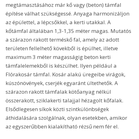
megtámasztásához már kő vagy (beton) támfal 
építése válhat szükségessé. Anyaga harmonizáljon 
az épülettel, a lépcsőkkel, a kerti utakkal. A 
kőtámfal általában 1,3-1,35 méter magas. Mutatós 
a szárazon rakott terméskő fal, amely az adott 
területen fellelhető kövekből is épülhet, illetve 
maximum 3 méter magasságig beton kerti 
támfalelemekből is készülhet. Ilyen például a 
Flórakosár támfal. Kosár alakú üregeibe virágok, 
kúszónövények, cserjék egyaránt ültethetők. A 
szárazon rakott támfalak kötőanyag nélkül 
összerakott, sziklakerti talajjal hézagolt kőfalak. 
Elsődlegesen síkok közti szintkülönbségek 
áthidalására szolgálnak, olyan esetekben, amikor 
az egyszerűbben kialakítható rézsű nem fér el. 