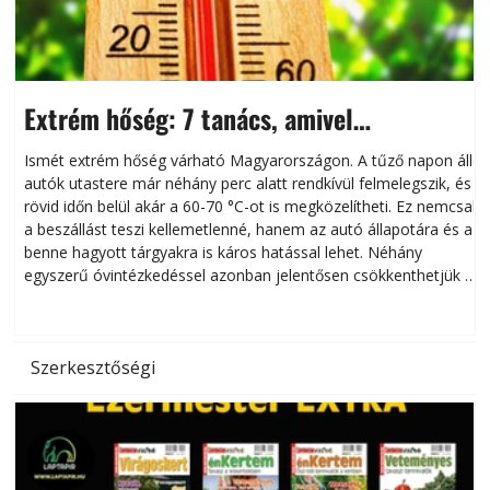
Extrém hőség: 7 tanács, amivel
megóvhatjuk autónkat a nyári károktól
Ismét extrém hőség várható Magyarországon. A tűző napon álló
autók utastere már néhány perc alatt rendkívül felmelegszik, és
rövid időn belül akár a 60-70 °C-ot is megközelítheti. Ez nemcsak
n
a beszállást teszi kellemetlenné, hanem az autó állapotára és a
benne hagyott tárgyakra is káros hatással lehet. Néhány
egyszerű óvintézkedéssel azonban jelentősen csökkenthetjük a
hőség káros hatásait.
l
Szerkesztőségi