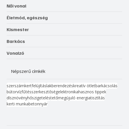
Női vonal
Életmód, egészség
Kismester
Barkács
Vonalzó
Népszerű címkék
szerszám
kert
felújítás
lakberendezés
kreatív ötlet
barkácsolás
bútor
víz
fűtés
szerkesztőség
elektronika
hasznos tippek
dísznövény
hőszigetelés
tető
megújuló energia
tisztítás
kerti munka
beton
nyár