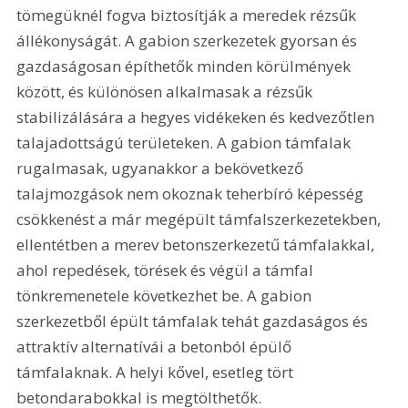
tömegüknél fogva biztosítják a meredek rézsűk 
állékonyságát. A gabion szerkezetek gyorsan és 
gazdaságosan építhetők minden körülmények 
között, és különösen alkalmasak a rézsűk 
stabilizálására a hegyes vidékeken és kedvezőtlen 
talajadottságú területeken. A gabion támfalak 
rugalmasak, ugyanakkor a bekövetkező 
talajmozgások nem okoznak teherbíró képesség 
csökkenést a már megépült támfalszerkezetekben, 
ellentétben a merev betonszerkezetű támfalakkal, 
ahol repedések, törések és végül a támfal 
tönkremenetele következhet be. A gabion 
szerkezetből épült támfalak tehát gazdaságos és 
attraktív alternatívái a betonból épülő 
támfalaknak. A helyi kővel, esetleg tört 
betondarabokkal is megtölthetők. 