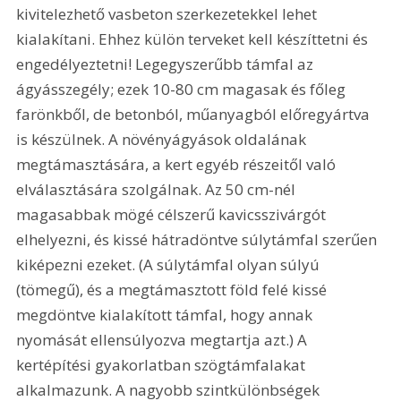
kivitelezhető vasbeton szerkezetekkel lehet 
kialakítani. Ehhez külön terveket kell készíttetni és 
engedélyeztetni! Legegyszerűbb támfal az 
ágyásszegély; ezek 10-80 cm magasak és főleg 
farönkből, de betonból, műanyagból előregyártva 
is készülnek. A növényágyások oldalának 
megtámasztására, a kert egyéb részeitől való 
elválasztására szolgálnak. Az 50 cm-nél 
magasabbak mögé célszerű kavicsszivárgót 
elhelyezni, és kissé hátradöntve súlytámfal szerűen 
kiképezni ezeket. (A súlytámfal olyan súlyú 
(tömegű), és a megtámasztott föld felé kissé 
megdöntve kialakított támfal, hogy annak 
nyomását ellensúlyozva megtartja azt.) A 
kertépítési gyakorlatban szögtámfalakat 
alkalmazunk. A nagyobb szintkülönbségek 