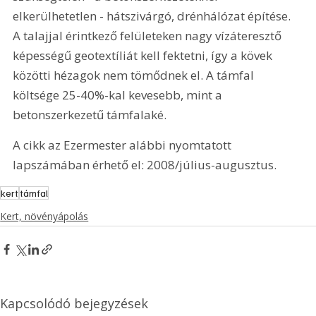
elkerülhetetlen - hátszivárgó, drénhálózat építése. 
A talajjal érintkező felületeken nagy vízáteresztő 
képességű geotextíliát kell fektetni, így a kövek 
közötti hézagok nem tömődnek el. A támfal 
költsége 25-40%-kal kevesebb, mint a 
betonszerkezetű támfalaké.
A cikk az Ezermester alábbi nyomtatott 
lapszámában érhető el: 2008/július-augusztus.
kert
támfal
Kert, növényápolás
Kapcsolódó bejegyzések