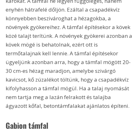
károkat. A támfal ne legyen függőleges, hanem 
enyhén hátrafelé dőljön. Ezáltal a csapadékvíz 
könnyebben beszivároghat a hézagokba, a 
növények gyökereihez. A támfal építésekor a kövek 
közé talajt terítünk. A növények gyökerei azonban a 
kövek mögé is behatolnak, ezért ott is 
termőtalajnak kell lennie. A támfal építésekor 
ügyeljünk azonban arra, hogy a támfal mögött 20-
30 cm-es hézag maradjon, amelybe szivárgó 
kavicsot, kő zúzalékot töltünk, hogy a csapadékvíz 
kifolyhasson a támfal mögül. Ha a talaj nyomását 
nem tartja meg a lazán felrakott és talajba 
ágyazott kőfal, betontámfalakat ajánlatos építeni.
Gabion támfal