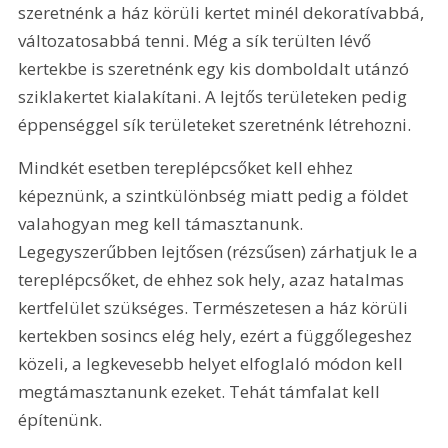
szeretnénk a ház körüli kertet minél dekoratívabbá, 
változatosabbá tenni. Még a sík terülten lévő 
kertekbe is szeretnénk egy kis domboldalt utánzó 
sziklakertet kialakítani. A lejtős területeken pedig 
éppenséggel sík területeket szeretnénk létrehozni.
Mindkét esetben tereplépcsőket kell ehhez 
képeznünk, a szintkülönbség miatt pedig a földet 
valahogyan meg kell támasztanunk. 
Legegyszerűbben lejtősen (rézsűsen) zárhatjuk le a 
tereplépcsőket, de ehhez sok hely, azaz hatalmas 
kertfelület szükséges. Természetesen a ház körüli 
kertekben sosincs elég hely, ezért a függőlegeshez 
közeli, a legkevesebb helyet elfoglaló módon kell 
megtámasztanunk ezeket. Tehát támfalat kell 
építenünk. 