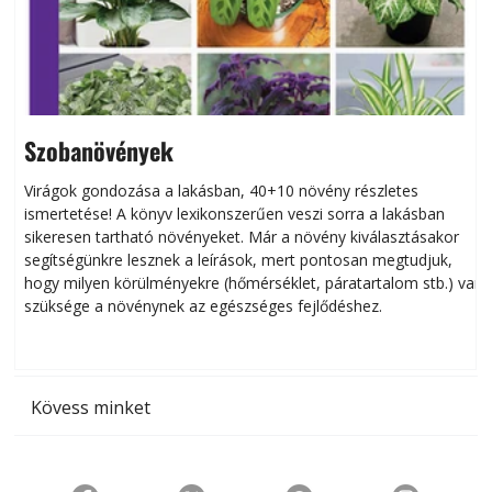
Szobanövények
Virágok gondozása a lakásban, 40+10 növény részletes
ismertetése! A könyv lexikonszerűen veszi sorra a lakásban
s
sikeresen tart­ha­tó növényeket. Már a növény kiválasztásakor
h
segítségünkre lesznek a leírások, mert pontosan megtudjuk,
k
hogy milyen körülményekre (hőmérséklet, páratartalom stb.) van
szüksége a növénynek az egészséges fejlődéshez.
t
Kövess minket