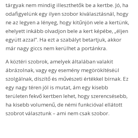
tárgyak nem mindig illeszthetők be a kertbe. Jó, ha 
odafigyelünk egy ilyen szobor kiválasztásnál, hogy 
ne az legyen a lényeg, hogy kitűnjön vele a kertünk, 
ehelyett inkább olvadjon bele a kert képébe, „éljen 
együtt azzal”. Ha ezt a szabályt betartjuk, akkor 
már nagy giccs nem kerülhet a portánkra.
A köztéri szobrok, amelyek általában valakit 
ábrázolnak, vagy egy esemény megörökítéséül 
szolgálnak, díszítő és művészeti értékkel bírnak. Ez 
egy nagy téren jól is mutat, ám egy kisebb 
területen fekvő kertben lehet, hogy szerencsésebb, 
ha kisebb volumenű, de némi funkcióval ellátott 
szobrot választunk – ami nem csak szobor.