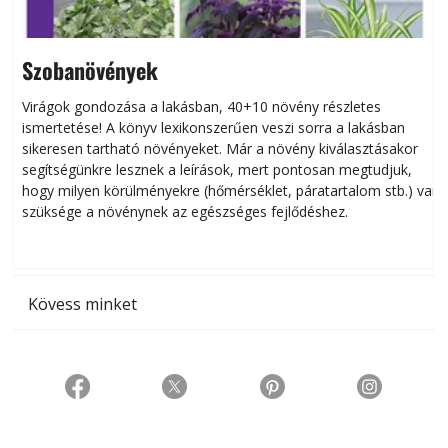
Szobanövények
Virágok gondozása a lakásban, 40+10 növény részletes
ismertetése! A könyv lexikonszerűen veszi sorra a lakásban
s
sikeresen tart­ha­tó növényeket. Már a növény kiválasztásakor
h
segítségünkre lesznek a leírások, mert pontosan megtudjuk,
k
hogy milyen körülményekre (hőmérséklet, páratartalom stb.) van
szüksége a növénynek az egészséges fejlődéshez.
t
Kövess minket