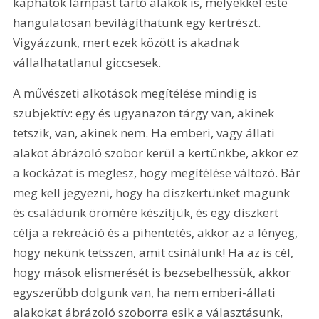
kaphatók lámpást tartó alakok is, melyekkel este 
hangulatosan bevilágíthatunk egy kertrészt. 
Vigyázzunk, mert ezek között is akadnak 
vállalhatatlanul giccsesek.
A művészeti alkotások megítélése mindig is 
szubjektív: egy és ugyanazon tárgy van, akinek 
tetszik, van, akinek nem. Ha emberi, vagy állati 
alakot ábrázoló szobor kerül a kertünkbe, akkor ez 
a kockázat is meglesz, hogy megítélése változó. Bár 
meg kell jegyezni, hogy ha díszkertünket magunk 
és családunk örömére készítjük, és egy díszkert 
célja a rekreáció és a pihentetés, akkor az a lényeg, 
hogy nekünk tetsszen, amit csinálunk! Ha az is cél, 
hogy mások elismerését is bezsebelhessük, akkor 
egyszerűbb dolgunk van, ha nem emberi-állati 
alakokat ábrázoló szoborra esik a választásunk, 