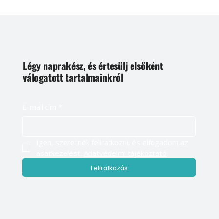
Légy naprakész, és értesülj elsőként
válogatott tartalmainkról
E-mail cím
*
Igen, szeretnék feliratkozni, és elfogadom az 
adatkezelést. 
Adatvédelmi tájékoztató
Feliratkozás