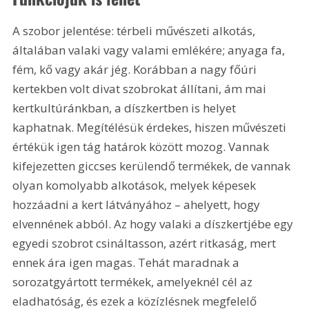
A szobor jelentése: térbeli művészeti alkotás, 
általában valaki vagy valami emlékére; anyaga fa, 
fém, kő vagy akár jég. Korábban a nagy főúri 
kertekben volt divat szobrokat állítani, ám mai 
kertkultúránkban, a díszkertben is helyet 
kaphatnak. Megítélésük érdekes, hiszen művészeti 
értékük igen tág határok között mozog. Vannak 
kifejezetten giccses kerülendő termékek, de vannak 
olyan komolyabb alkotások, melyek képesek 
hozzáadni a kert látványához – ahelyett, hogy 
elvennének abból. Az hogy valaki a díszkertjébe egy 
egyedi szobrot csináltasson, azért ritkaság, mert 
ennek ára igen magas. Tehát maradnak a 
sorozatgyártott termékek, amelyeknél cél az 
eladhatóság, és ezek a közízlésnek megfelelő 