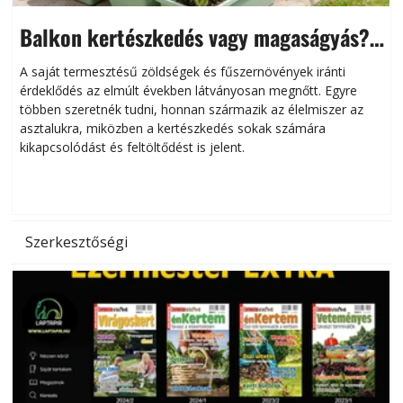
Balkon kertészkedés vagy magaságyás?
Helytakarékos kertészkedés
A saját termesztésű zöldségek és fűszernövények iránti
érdeklődés az elmúlt években látványosan megnőtt. Egyre
többen szeretnék tudni, honnan származik az élelmiszer az
l
asztalukra, miközben a kertészkedés sokak számára
kikapcsolódást és feltöltődést is jelent.
é
d
Szerkesztőségi