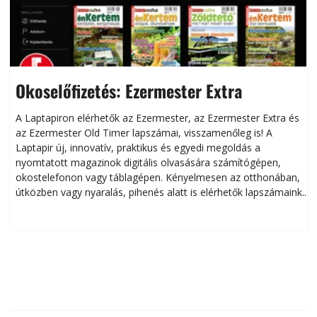
Okoselőfizetés: Ezermester Extra
A Laptapiron elérhetők az Ezermester, az Ezermester Extra és
az Ezermester Old Timer lapszámai, visszamenőleg is! A
Laptapir új, innovatív, praktikus és egyedi megoldás a
L
nyomtatott magazinok digitális olvasására számítógépen,
okostelefonon vagy táblagépen. Kényelmesen az otthonában,
útközben vagy nyaralás, pihenés alatt is elérhetők lapszámaink.
ú
Bárhol, bármikor, akár külföldön élve vagy dolgozva is
B
olvashatók az Ezermester lapszámai. A Laptapir kényelmes
megoldás, mert: – t