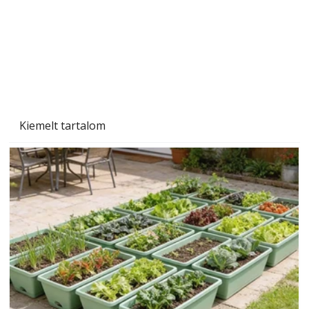
Szárazság a kertben – az aszály hatása a
növényekre és a védekezés lehetőségei
Kiemelt tartalom