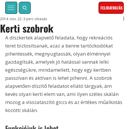
FELIRATKOZÁS
2014. nov. 22.
3 perc olvasás
Kerti szobrok
A díszkertek alapvető feladata, hogy rekreációs 
teret biztosítsanak, azaz a benne tartózkodókat 
pihentessék, megnyugtassák, olyan élménnyel 
gazdagítsák, amelyek jó hatással vannak lelki 
egészségükre, mindamellett, hogy egy kertben 
passzívan és aktívan is lehet pihenni. A szobrok 
alapvetően díszítő feladatot ellátó tárgyak, ám 
kevés olyan kerti elem van, ami ilyen széles skálán 
mozog a visszataszító giccs és az értékes műalkotás 
közötti skálán.
Funkciójuk is lehet