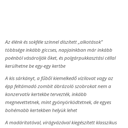
Az élénk és sokféle színnel díszített „alkotások” 
többsége inkább giccses, napjainkban már inkább 
poénból vásárolják őket, és polgárpukkasztási céllal 
kerülhetne be egy-egy kertbe
A kis sárkányt, a fűből kiemelkedő vízilovat vagy az 
épp feltámadó zombit ábrázoló szobrokat nem a 
konzervatív kertekbe tervezték, inkább 
megnevettetnek, mint gyönyörködtetnek, de egyes 
bohémabb kertekben helyük lehet
A madáritatóval, virágvázával kiegészített klasszikus 