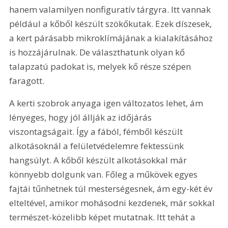
hanem valamilyen nonfiguratív tárgyra. Itt vannak 
például a kőből készült szökőkutak. Ezek díszesek, 
a kert párásabb mikroklímájának a kialakításához 
is hozzájárulnak. De választhatunk olyan kő 
talapzatú padokat is, melyek kő része szépen 
faragott.
A kerti szobrok anyaga igen változatos lehet, ám 
lényeges, hogy jól állják az időjárás 
viszontagságait. Így a fából, fémből készült 
alkotásoknál a felületvédelemre fektessünk 
hangsúlyt. A kőből készült alkotásokkal már 
könnyebb dolgunk van. Főleg a műkövek egyes 
fajtái tűnhetnek túl mesterségesnek, ám egy-két év 
elteltével, amikor mohásodni kezdenek, már sokkal 
természet-közelibb képet mutatnak. Itt tehát a 