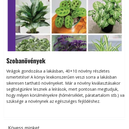
Szobanövények
Virágok gondozása a lakásban, 40+10 növény részletes
ismertetése! A könyv lexikonszerűen veszi sorra a lakásban
s
sikeresen tart­ha­tó növényeket. Már a növény kiválasztásakor
h
segítségünkre lesznek a leírások, mert pontosan megtudjuk,
k
hogy milyen körülményekre (hőmérséklet, páratartalom stb.) van
szüksége a növénynek az egészséges fejlődéshez.
t
Kövess minket