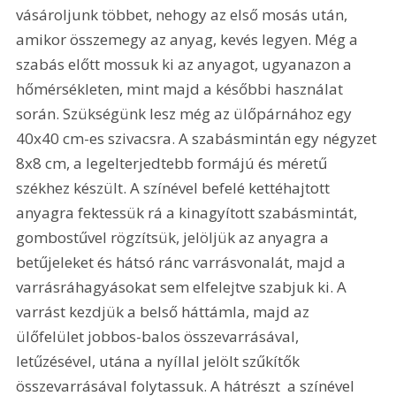
vásároljunk többet, nehogy az első mosás után, 
amikor összemegy az anyag, kevés legyen. Még a 
szabás előtt mossuk ki az anyagot, ugyanazon a 
hőmérsékleten, mint majd a későbbi használat 
során. Szükségünk lesz még az ülőpárnához egy 
40x40 cm-es szivacsra. A szabásmintán egy négyzet 
8x8 cm, a legelterjedtebb formájú és méretű 
székhez készült. A színével befelé kettéhajtott 
anyagra fektessük rá a kinagyított szabásmintát, 
gombostűvel rögzítsük, jelöljük az anyagra a 
betűjeleket és hátsó ránc varrásvonalát, majd a 
varrásráhagyásokat sem elfelejtve szabjuk ki. A 
varrást kezdjük a belső háttámla, majd az 
ülőfelület jobbos-balos összevarrásával, 
letűzésével, utána a nyíllal jelölt szűkítők 
összevarrásával folytassuk. A hátrészt  a színével 