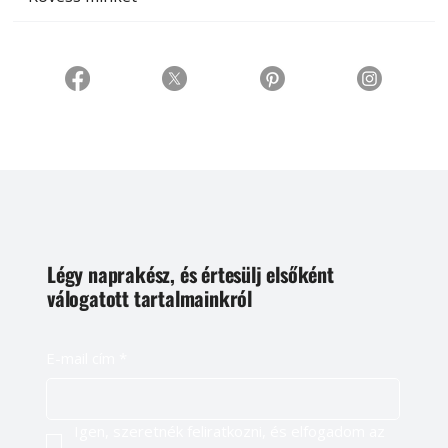
Légy naprakész, és értesülj elsőként
válogatott tartalmainkról
E-mail cím
*
Igen, szeretnék feliratkozni, és elfogadom az 