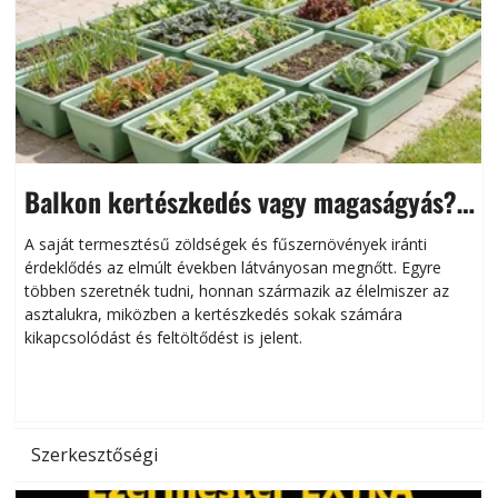
Balkon kertészkedés vagy magaságyás?
Helytakarékos kertészkedés
A saját termesztésű zöldségek és fűszernövények iránti
érdeklődés az elmúlt években látványosan megnőtt. Egyre
többen szeretnék tudni, honnan származik az élelmiszer az
l
asztalukra, miközben a kertészkedés sokak számára
kikapcsolódást és feltöltődést is jelent.
é
d
Szerkesztőségi