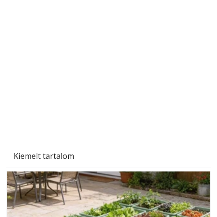
Szárazság a kertben – az aszály hatása a
növényekre és a védekezés lehetőségei
Kiemelt tartalom