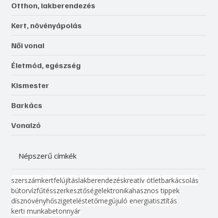
Otthon, lakberendezés
Kert, növényápolás
Női vonal
Életmód, egészség
Kismester
Barkács
Vonalzó
Népszerű címkék
szerszám
kert
felújítás
lakberendezés
kreatív ötlet
barkácsolás
bútor
víz
fűtés
szerkesztőség
elektronika
hasznos tippek
dísznövény
hőszigetelés
tető
megújuló energia
tisztítás
kerti munka
beton
nyár