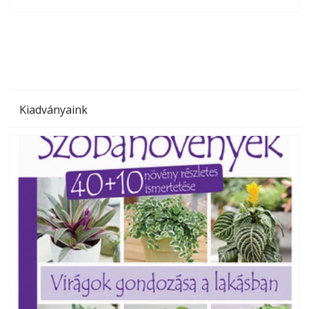
olvashatók az Ezermester lapszámai. A Laptapir kényelmes
megoldás, mert: – t
Kiadványaink