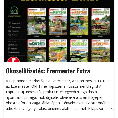
Okoselőfizetés: Ezermester Extra
A Laptapiron elérhetők az Ezermester, az Ezermester Extra és
az Ezermester Old Timer lapszámai, visszamenőleg is! A
Laptapir új, innovatív, praktikus és egyedi megoldás a
L
nyomtatott magazinok digitális olvasására számítógépen,
okostelefonon vagy táblagépen. Kényelmesen az otthonában,
útközben vagy nyaralás, pihenés alatt is elérhetők lapszámaink.
ú
Bárhol, bármikor, akár külföldön élve vagy dolgozva is
B