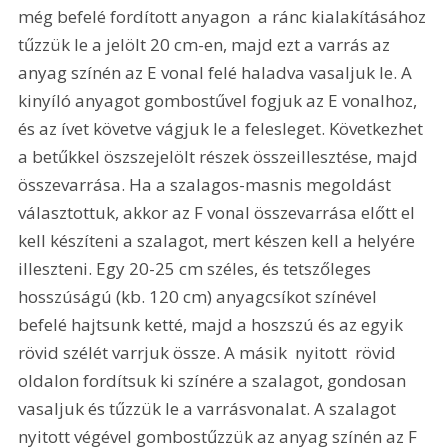
még befelé fordított anyagon  a ránc kialakításához 
tűzzük le a jelölt 20 cm-en, majd ezt a varrás az 
anyag színén az E vonal felé haladva vasaljuk le. A 
kinyíló anyagot gombostűvel fogjuk az E vonalhoz, 
és az ívet követve vágjuk le a felesleget. Következhet 
a betűkkel öszszejelölt részek összeillesztése, majd 
összevarrása. Ha a szalagos-masnis megoldást 
választottuk, akkor az F vonal összevarrása előtt el 
kell készíteni a szalagot, mert készen kell a helyére 
illeszteni. Egy 20-25 cm széles, és tetszőleges 
hosszúságú (kb. 120 cm) anyagcsíkot színével 
befelé hajtsunk ketté, majd a hoszszú és az egyik 
rövid szélét varrjuk össze. A másik  nyitott  rövid 
oldalon fordítsuk ki színére a szalagot, gondosan 
vasaljuk és tűzzük le a varrásvonalat. A szalagot 
nyitott végével gombostűzzük az anyag színén az F 