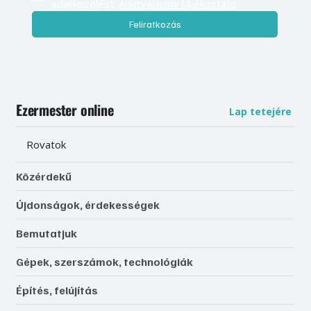
adatkezelést. 
Adatvédelmi tájékoztató
Feliratkozás
Ezermester online
Lap tetejére
Rovatok
Közérdekű
Újdonságok, érdekességek
Bemutatjuk
Gépek, szerszámok, technológiák
Építés, felújítás