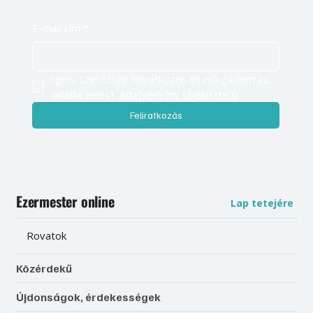
E-mail cím
*
Igen, szeretnék feliratkozni, és elfogadom az 
adatkezelést. 
Adatvédelmi tájékoztató
Feliratkozás
Ezermester online
Lap tetejére
Rovatok
Közérdekű
Újdonságok, érdekességek