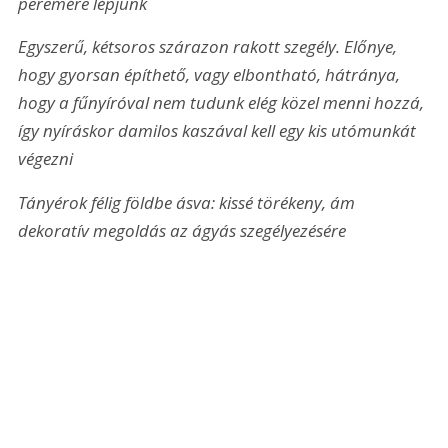
peremére lépjünk
Egyszerű, kétsoros szárazon rakott szegély. Előnye, 
hogy gyorsan építhető, vagy elbontható, hátránya, 
hogy a fűnyíróval nem tudunk elég közel menni hozzá, 
így nyíráskor damilos kaszával kell egy kis utómunkát 
végezni
Tányérok félig földbe ásva: kissé törékeny, ám 
dekoratív megoldás az ágyás szegélyezésére