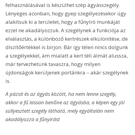
felhasználásával is készülhet szép ágyásszegély. 
Lényeges azonban, hogy gyep szegélyezésekor úgy 
alakítsuk ki a területet, hogy a fűnyíró munkáját 
ezzel ne akadályozzuk. A szegélynek a funkciója az 
elválasztás, a különböző kertrészek elkülönítése, de 
díszítőértékkel is bírjon. Bár így télen nincs dolgunk 
a szegélyekkel, ám mialatt a kert téli álmát alussza, 
már tervezhetünk tavaszra, hogy milyen 
újdonságok kerüljenek portánkra – akár szegélynek 
is.
A pázsit és az ágyás között, ha nem lenne szegély, 
akkor a fű lassan benőne az ágyásba, a képen egy jól 
süllyesztett szegély látható, mely egyáltalán nem 
akadályozza a fűnyírást