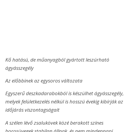
Kő hatású, de műanyagból gyártott leszúrható 
ágyásszegély
Az előbbinek az egysoros változata
Egyszerű deszkadarabokból is készülhet ágyásszegély, 
melyek felületkezelés nélkül is hosszú évekig kibírják az 
időjárás viszontagságait
A szélen lévő zsalukövek közé berakott színes 
borosüvegek stabilan állnak, és nem mindennapi 