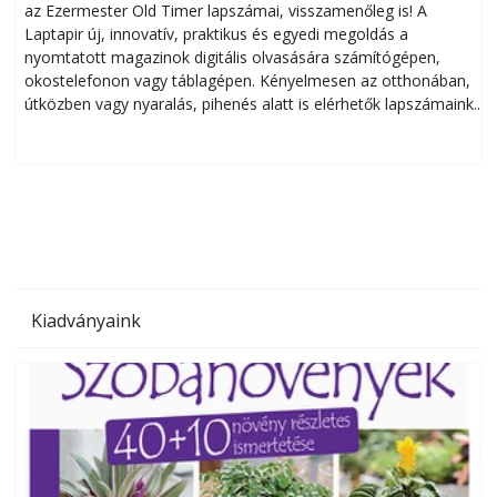
az Ezermester Old Timer lapszámai, visszamenőleg is! A
Laptapir új, innovatív, praktikus és egyedi megoldás a
L
nyomtatott magazinok digitális olvasására számítógépen,
okostelefonon vagy táblagépen. Kényelmesen az otthonában,
útközben vagy nyaralás, pihenés alatt is elérhetők lapszámaink.
ú
Bárhol, bármikor, akár külföldön élve vagy dolgozva is
B
olvashatók az Ezermester lapszámai. A Laptapir kényelmes
megoldás, mert: – t
Kiadványaink