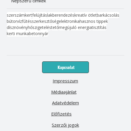
Népszerű címkék
szerszám
kert
felújítás
lakberendezés
kreatív ötlet
barkácsolás
bútor
víz
fűtés
szerkesztőség
elektronika
hasznos tippek
dísznövény
hőszigetelés
tető
megújuló energia
tisztítás
kerti munka
beton
nyár
Kapcsolat
Impresszum
Médiaajánlat
Adatvédelem
Előfizetés
Szerzői jogok