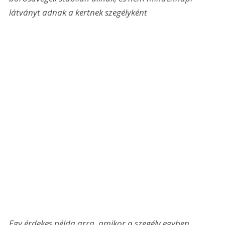
látványt adnak a kertnek szegélyként
Egy érdekes példa arra, amikor a szegély egyben 