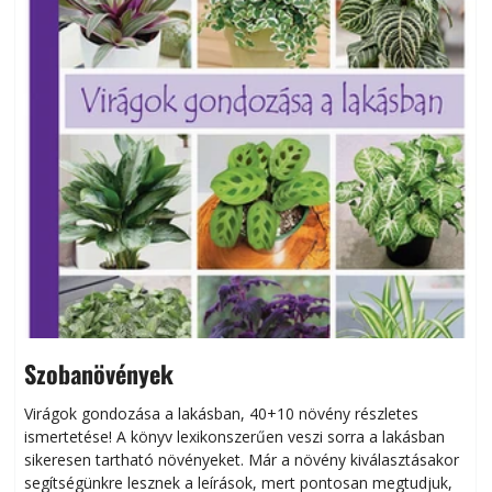
Szobanövények
Virágok gondozása a lakásban, 40+10 növény részletes
ismertetése! A könyv lexikonszerűen veszi sorra a lakásban
s
sikeresen tart­ha­tó növényeket. Már a növény kiválasztásakor
h
segítségünkre lesznek a leírások, mert pontosan megtudjuk,
k