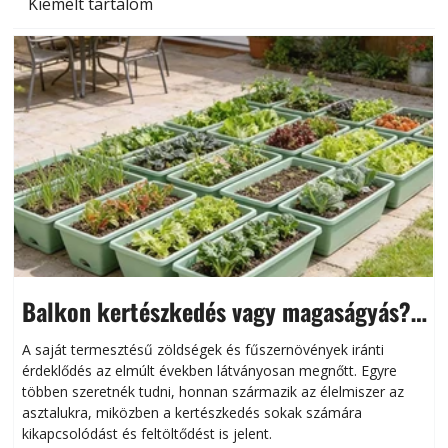
Kiemelt tartalom
Balkon kertészkedés vagy magaságyás?
Helytakarékos kertészkedés
A saját termesztésű zöldségek és fűszernövények iránti
érdeklődés az elmúlt években látványosan megnőtt. Egyre
többen szeretnék tudni, honnan származik az élelmiszer az
l
asztalukra, miközben a kertészkedés sokak számára
kikapcsolódást és feltöltődést is jelent.
é