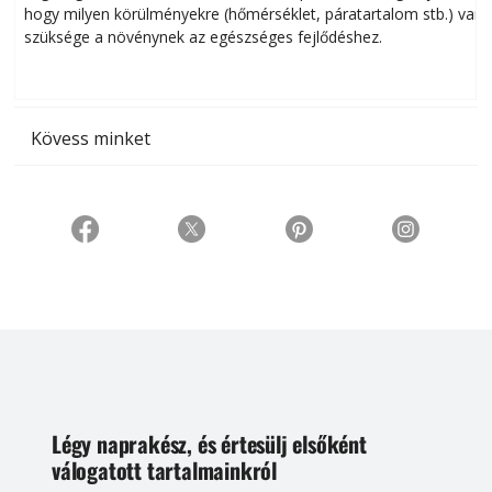
hogy milyen körülményekre (hőmérséklet, páratartalom stb.) van
szüksége a növénynek az egészséges fejlődéshez.
t
Kövess minket
Légy naprakész, és értesülj elsőként
válogatott tartalmainkról