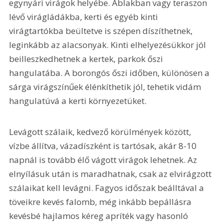
egynyári virágok helyébe. Ablakban vagy teraszon 
lévő virágládákba, kerti és egyéb kinti 
virágtartókba beültetve is szépen díszíthetnek, 
leginkább az alacsonyak. Kinti elhelyezésükkor jól 
beilleszkedhetnek a kertek, parkok őszi 
hangulatába. A borongós őszi időben, különösen a 
sárga virágszínűek élénkíthetik jól, tehetik vidám 
hangulatúvá a kerti környezetüket. 
Levágott szálaik, kedvező körülmények között, 
vízbe állítva, vázadíszként is tartósak, akár 8-10 
napnál is tovább élő vágott virágok lehetnek. Az 
elnyílásuk után is maradhatnak, csak az elvirágzott 
szálaikat kell levágni. Fagyos időszak beálltával a 
töveikre kevés falomb, még inkább bepállásra 
kevésbé hajlamos kéreg apríték vagy hasonló 