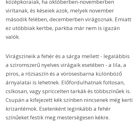
középkoraiak, ha októberben-novemberben 
virítanak, és késeiek azok, melyek november 
második felében, decemberben virágoznak. Emiatt 
ez utóbbiak kertbe, parkba már nem is igazán 
valók. 
Virágszíneik a fehér és a sárga mellett - legalábbis 
a sziromszerű nyelves virágaik esetében - a lila, a 
piros, a rózsaszín és a vörösesbarna különböző 
árnyalatai is lehetnek. Előfordulhatnak foltosan, 
csíkosan, vagy spriccelten tarkák és többszínűek is. 
Csupán a kifejezett kék színben nincsenek még kerti 
krizantémok. Esetenként leginkább a fehér 
színűeket festik meg mesterségesen kékre.