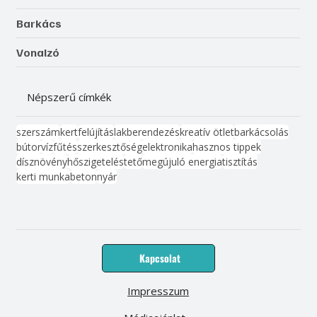
Barkács
Vonalzó
Népszerű címkék
szerszám
kert
felújítás
lakberendezés
kreatív ötlet
barkácsolás
bútor
víz
fűtés
szerkesztőség
elektronika
hasznos tippek
dísznövény
hőszigetelés
tető
megújuló energia
tisztítás
kerti munka
beton
nyár
Kapcsolat
Impresszum