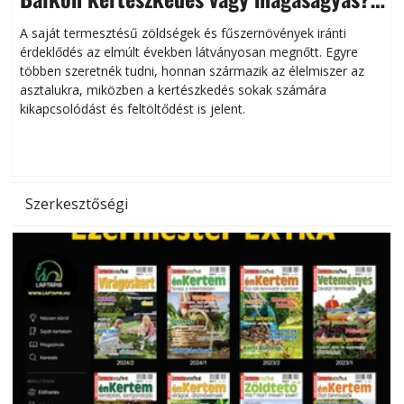
Helytakarékos kertészkedés
A saját termesztésű zöldségek és fűszernövények iránti
érdeklődés az elmúlt években látványosan megnőtt. Egyre
többen szeretnék tudni, honnan származik az élelmiszer az
l
asztalukra, miközben a kertészkedés sokak számára
kikapcsolódást és feltöltődést is jelent.
é
d
Szerkesztőségi