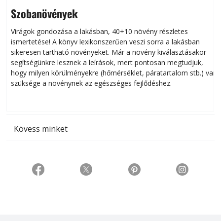
Szobanövények
Virágok gondozása a lakásban, 40+10 növény részletes
ismertetése! A könyv lexikonszerűen veszi sorra a lakásban
s
sikeresen tart­ha­tó növényeket. Már a növény kiválasztásakor
h
segítségünkre lesznek a leírások, mert pontosan megtudjuk,
k
hogy milyen körülményekre (hőmérséklet, páratartalom stb.) van
szüksége a növénynek az egészséges fejlődéshez.
t
Kövess minket