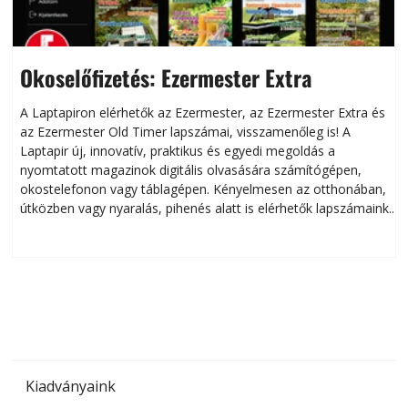
Okoselőfizetés: Ezermester Extra
A Laptapiron elérhetők az Ezermester, az Ezermester Extra és
az Ezermester Old Timer lapszámai, visszamenőleg is! A
Laptapir új, innovatív, praktikus és egyedi megoldás a
L
nyomtatott magazinok digitális olvasására számítógépen,
okostelefonon vagy táblagépen. Kényelmesen az otthonában,
útközben vagy nyaralás, pihenés alatt is elérhetők lapszámaink.
ú
Bárhol, bármikor, akár külföldön élve vagy dolgozva is
B
olvashatók az Ezermester lapszámai. A Laptapir kényelmes
megoldás, mert: – t
Kiadványaink