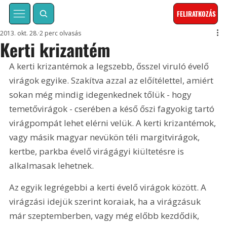
FELIRATKOZÁS
2013. okt. 28.
2 perc olvasás
Kerti krizantém
A kerti krizantémok a legszebb, ősszel viruló évelő 
virágok egyike. Szakítva azzal az előítélettel, amiért 
sokan még mindig idegenkednek tőlük - hogy 
temetővirágok - cserében a késő őszi fagyokig tartó 
virágpompát lehet elérni velük. A kerti krizantémok, 
vagy másik magyar nevükön téli margitvirágok, 
kertbe, parkba évelő virágágyi kiültetésre is 
alkalmasak lehetnek.
Az egyik legrégebbi a kerti évelő virágok között. A 
virágzási idejük szerint koraiak, ha a virágzásuk 
már szeptemberben, vagy még előbb kezdődik, 