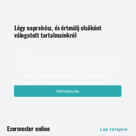
Légy naprakész, és értesülj elsőként
válogatott tartalmainkról
E-mail cím
*
Igen, szeretnék feliratkozni, és elfogadom az 
adatkezelést. 
Adatvédelmi tájékoztató
Feliratkozás
Ezermester online
Lap tetejére