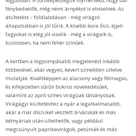
legjobban. A tűrőképességük olymértékű, hogy bár 
fénykedvelők, még némi árnyékot is elviselnek. Az 
átültetést – földlabdásan - még virágzó 
állapotukban is jól tűrik. A kisebb kora őszi, éjjeli 
fagyokat is elég jól viselik - még a virágaik is, 
különösen, ha nem fehér színűek.
A kertben a legpompásabb megjelenést inkább 
többesével, akár vegyes, kevert színekben ültetve 
mutatják. Kiváltképpen az alacsony vagy félmagas, 
és kifejezetten sűrűn bokros növekedésűek, 
valamint az apró színes virágúak látványosak. 
Virágágyi kiültetéshez a nyár a legalkalmasabb, 
akár a már díszüket vesztett árvácskák és más 
kétnyáriak után ültethetők, vagy például 
megcsúnyult paprikavirágok, petúniák és más 