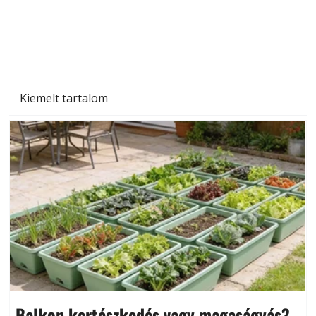
Szárazság a kertben – az aszály hatása a
növényekre és a védekezés lehetőségei
Kiemelt tartalom
Balkon kertészkedés vagy magaságyás?