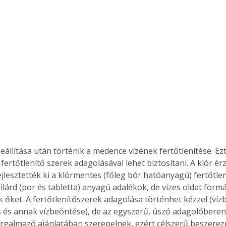
. A
megoldás,
fertőtlenítő szerek adagolásával lehet biztosítani. A klór é
ejlesztették ki a klórmentes (főleg bór hatóanyagú) fertőtlen
ilárd (por és tabletta) anyagú adalékok, de vizes oldat formá
 őket. A fertőtlenítőszerek adagolása történhet kézzel (víz
s és annak vízbeöntése), de az egyszerű, úszó adagolóbere
rgalmazó ajánlatában szerepelnek, ezért célszerű beszerezn