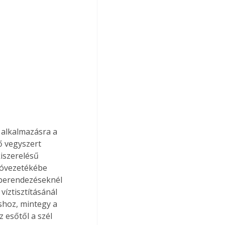
 alkalmazásra a 
ő vegyszert 
iszerelésű 
móvezetékébe 
berendezéseknél 
íztisztításánál 
áshoz, mintegy a 
 esőtől a szél 