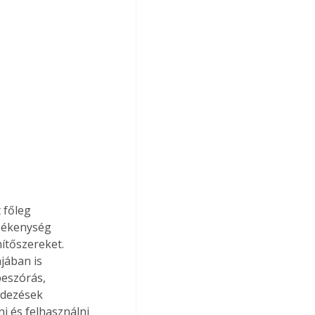
rzékenység 
ítőszereket. 
jában is 
beszórás, 
ndezések 
i és felhasználni 