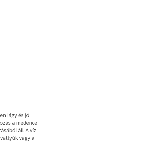
en lágy és jó 
kozás a medence 
sából áll. A víz 
vattyúk vagy a 