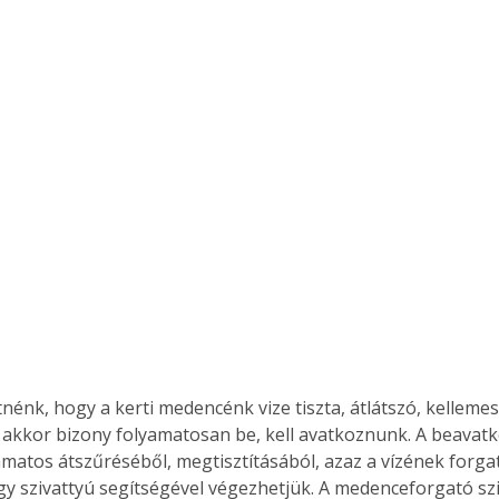
nénk, hogy a kerti medencénk vize tiszta, átlátszó, kellemes
n, akkor bizony folyamatosan be, kell avatkoznunk. A beavat
matos átszűréséből, megtisztításából, azaz a vízének forgatá
gy szivattyú segítségével végezhetjük. A medenceforgató szi