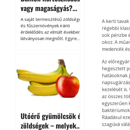
vagy magaságyás?
Helytakarékos
A saját termesztésű zöldségek
A kerti tava
kertészkedés
és fűszernövények iránti
régebbi klas
érdeklődés az elmúlt években
sok pénzbe é
látványosan megnőtt. Egyre
okoz. A műan
többen szeretnék tudni, honnan
medencék és 
származik az élelmiszer az
asztalukra, miközben a
Az előregyár
kertészkedés sokak számára
hegesztett p
kikapcsolódást és feltöltődést
hatásoknak jó
is jelent.
napsugárzástó
kezelését is
az összes tö
egyszerűen k
baktériumok 
Utóérő gyümölcsök és
Ráadásul eze
zöldségek – melyek
szagúvá válá