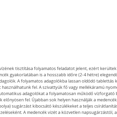
ízének tisztítása folyamatos feladatot jelent, ezért kerültek
ncék gyakorlatában is a hosszabb időre (2-4 hétre) elegend
dagolók. A folyamatos adagolókba lassan oldódó tablettás k
 használhatunk fel. A szivattyúk fő vagy mellékáramú nyo
automatikus adagolókat a folyamatosan működő vízforgató 
k előnyösen fel. Újabban sok helyen használják a medencék v
ertben,
Gyógyító növények: a
bolya) sugárzást kibocsátó készülékeket a teljes csírátlanít
zeléseként. A medencék vizét a közvetlen napsugárzástól, az
sban
természet kincsei az