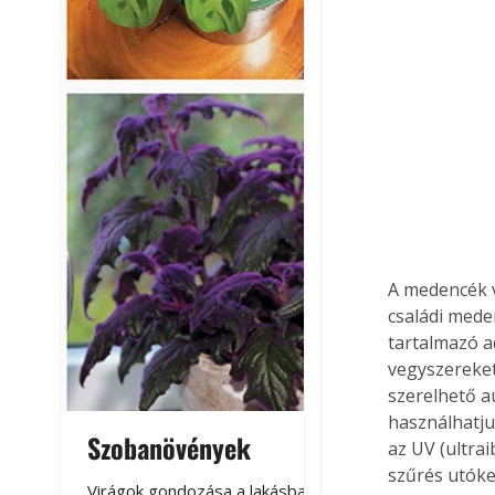
A medencék v
családi mede
tartalmazó a
vegyszereket
szerelhető 
használhatju
Szobanövények
Virágoskert: k
az UV (ultrai
szűrés utóke
teraszon, laká
Virágok gondozása a lakásban,