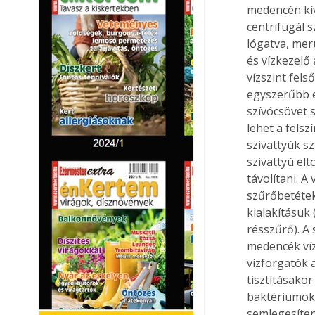
medencén kív
centrifugál 
lógatva, mer
és vízkezelő
vízszint fels
egyszerűbb e
szívócsövet s
lehet a fels
szivattyúk sz
szivattyú el
távolítani. 
szűrőbetétek
kialakításuk
résszűrő). A
medencék víz
vízforgatók 
tisztításakor
baktériumoka
semlegesíten