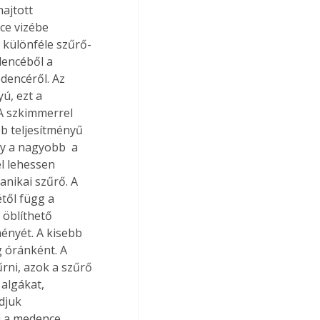
ajtott 
ce vizébe 
 különféle szűrő- 
dencéből a 
edencéről. Az 
ú, ezt a 
 A szkimmerrel 
bb teljesítményű 
y a nagyobb  a 
l lehessen 
anikai szűrő. A 
től függ a 
 öblíthető 
ényét. A kisebb 
 óránként. A 
ni, azok a szűrő 
 algákat, 
djuk 
i a medence 