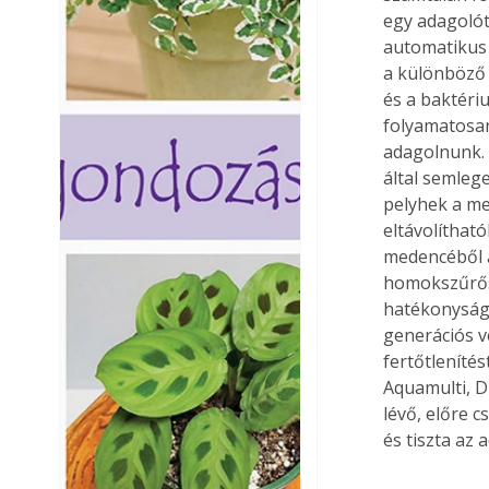
egy adagolót
automatikus 
a különböző a
és a baktériu
folyamatosan 
adagolnunk. 
által semleg
pelyhek a me
eltávolíthat
medencéből a
homokszűrős 
hatékonyságá
generációs v
fertőtlenítés
Aquamulti, D
lévő, előre 
és tiszta az 