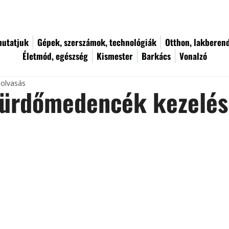
utatjuk
Gépek, szerszámok, technológiák
Otthon, lakberen
Életmód, egészség
Kismester
Barkács
Vonalzó
 olvasás
 fürdőmedencék kezelés