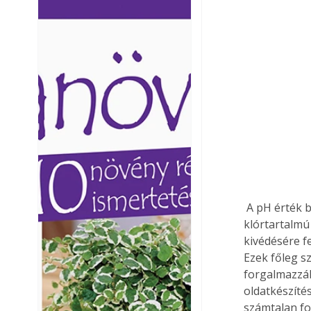
Ezermester lapszámai. A
Ezermester lapszámai
Laptapir kényelmes megoldás,
Laptapir kényelmes 
mert: – t
mert: – t
 A pH érték beállítása után történik a medence vízének fertőtlenítése. Ezt főleg 
klórtartalmú 
kivédésére f
Ezek főleg sz
forgalmazzák
oldatkészíté
számtalan fo