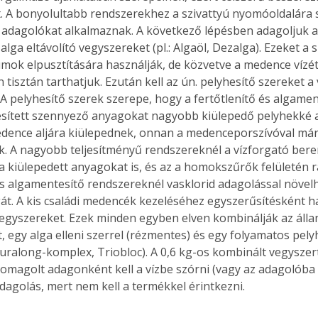
. A bonyolultabb rendszerekhez a szivattyú nyomóoldalára s
adagolókat alkalmaznak. A következő lépésben adagoljuk a
lga eltávolító vegyszereket (pl.: Algaöl, Dezalga). Ezeket a 
mok elpusztítására használják, de közvetve a medence vízét ti
tisztán tarthatjuk. Ezután kell az ún. pelyhesítő szereket a 
A pelyhesítő szerek szerepe, hogy a fertőtlenítő és algamen
esített szennyező anyagokat nagyobb kiülepedő pelyhekké al
dence aljára kiülepednek, onnan a medenceporszívóval má
ók. A nagyobb teljesítményű rendszereknél a vízforgató beren
 kiülepedett anyagokat is, és az a homokszűrők felületén ra
algamentesítő rendszereknél vasklorid adagolással növelh
t. A kis családi medencék kezeléséhez egyszerűsítésként ha
egyszereket. Ezek minden egyben elven kombinálják az álla
t, egy alga elleni szerrel (rézmentes) és egy folyamatos pelyh
uralong-komplex, Triobloc). A 0,6 kg-os kombinált vegysze
csomagolt adagonként kell a vízbe szórni (vagy az adagolóba
adagolás, mert nem kell a termékkel érintkezni. 