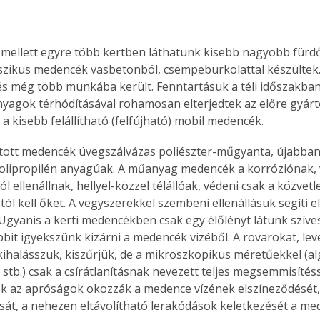
k mellett egyre több kertben láthatunk kisebb nagyobb fürd
szikus medencék vasbetonból, csempeburkolattal készültek. 
s még több munkába került. Fenntartásuk a téli időszakba
yagok térhódításával rohamosan elterjedtek az előre gyárto
a kisebb felállítható (felfújható) mobil medencék.
tott medencék üvegszálvázas poliészter-műgyanta, újabban
olipropilén anyagúak. A műanyag medencék a korróziónak, 
l ellenállnak, hellyel-közzel télállóak, védeni csak a közvetl
l kell őket. A vegyszerekkel szembeni ellenállásuk segíti el
. Ugyanis a kerti medencékben csak egy élőlényt látunk szíve
bbit igyekszünk kizárni a medencék vizéből. A rovarokat, lev
ihalásszuk, kiszűrjük, de a mikroszkopikus méretűekkel (alg
stb.) csak a csírátlanításnak nevezett teljes megsemmisítés
k az apróságok okozzák a medence vízének elszíneződését, 
sát, a nehezen eltávolítható lerakódások keletkezését a med