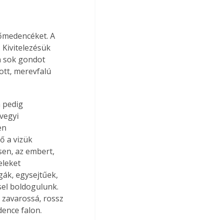
őmedencéket. A 
Kivitelezésük 
n sok gondot 
tt, merevfalú 
 pedig 
vegyi 
en 
ő a vizük 
sen, az embert, 
eleket 
ák, egysejtűek, 
sel boldogulunk. 
zavarossá, rossz 
ence falon. 