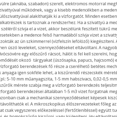
ülre (aknába, szabadon) szerelt, elektromos motorral megh
szivattyúval működnek, vagy a kisebb medencékben a meden
ülőszivattyúval alakíthatják ki a vízforgatót. Minden esetben
 alkatrészek is tartoznak a rendszerhez. Ha a szivattyú a me
ő széléről szívja el a vizet, akkor beszélünk feszített tükrű m
setekben a medence felső harmadából szívja vizet a szivatty
zokták az ún szkimmerrel (vízfelszín lefölöző) kiegészíteni.
zínen úszó leveleket, szennyeződéseket eltávolítani. A nagyo
ívócsövére egy előszűrő rácsot, hálót is fel kell szerelni, hog
tömődését okozó  tárgyakat (úszósapka, papucs, hajcsomó) e
A vízforgató berendezések fő része a cserélhető betétes mech
 anyaga igen sokféle lehet, a kiszűrendő részecskék méreté
 (pl.: 5-10 mm műanyagszita, 1-5 mm habszivacs, 0,02-0,5 mm
 szűrők mérete szabja meg a vízforgató berendezés teljesítm
forgató berendezései általában 1-5 m3 vizet forgatnak meg
azonban csak a mechanikai szennyeződéseket képesek kiszűr
 távolíthatók el. A mikroszkopikus élőszervezeteket főleg az
t csak vegyszeres előkezeléssel (fertőtlenítéssel) együtt tu
i, és homokszűrőn kiszűrni, vagy kiülepíteni, így eltávolítan