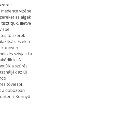
zerelt 
 medence vizébe 
szereket az algák 
sztítjuk, illetve 
vízbe 
tesítő szerek 
akítsák. Ezek a 
r könnyen 
dezés szívja ki a 
kódik ki. A 
etjük a szűrés 
sználják az új 
ndó 
esítővel (pl. 
rt a dobozban 
 önteni). Könnyű 