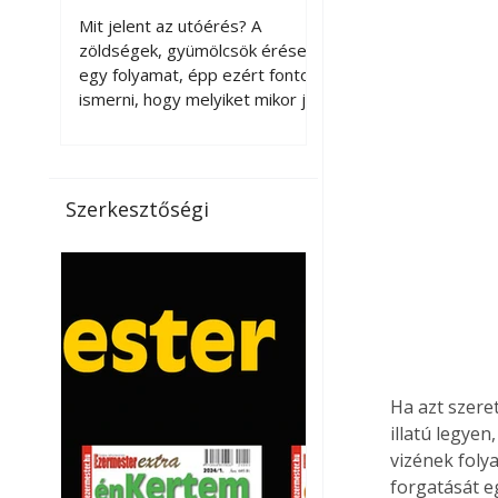
érnek tovább leszedés
Mit jelent az utóérés? A
után?
zöldségek, gyümölcsök érése
egy folyamat, épp ezért fontos
ismerni, hogy melyiket mikor jó
leszedni. Meg kell különböztetni
a gazdasági és a biológiai
érettséget. Például a
paradicsomot sokszor
Szerkesztőségi
gazdasági érettségben, azaz
félig éretten szedik le, ezután
utaztatják hosszan, és még
pulton tartható kell legyen.
Utóérik eközben, de nem lesz
olyan ízű, mint amit a saját
kertünkben, biológiai
érettségben szedünk le. Teljes
Ha azt szeret
érettségben szedve nem
illatú legye
tárolható h
vizének folya
forgatását e