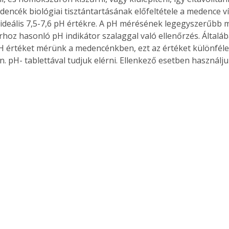
edencék biológiai tisztántartásának előfeltétele a medence v
z ideális 7,5-7,6 pH értékre. A pH mérésének legegyszerűbb 
hoz hasonló pH indikátor szalaggal való ellenőrzés. Általáb
Együtt jobban megéri!
 értéket mérünk a medencénkben, ezt az értéket különféle
n. pH- tablettával tudjuk elérni. Ellenkező esetben használj
Bővebb információ itt!
k az
Együtt jobban megéri! A
mester
könyvek tetszőleges
er Old
párosítással kedvezményes
áron, 0 Ft postaköltséggel
ptapir új,
megrendelhetők!
és egyedi
tt
lvasására
elefonon
nyelmesen
ben vagy
t is
. Bárhol,
ön élve
ashatók az