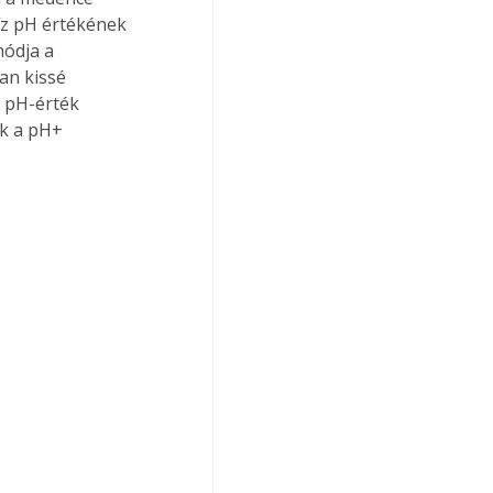
íz pH értékének 
módja a 
an kissé 
 pH-érték 
uk a pH+ 