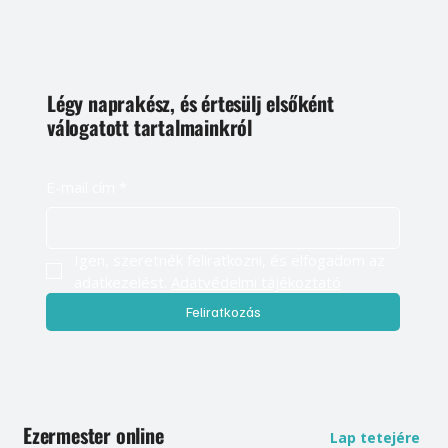
Légy naprakész, és értesülj elsőként
válogatott tartalmainkról
E-mail cím
*
Igen, szeretnék feliratkozni, és elfogadom az 
adatkezelést. 
Adatvédelmi tájékoztató
Feliratkozás
Ezermester online
Lap tetejére