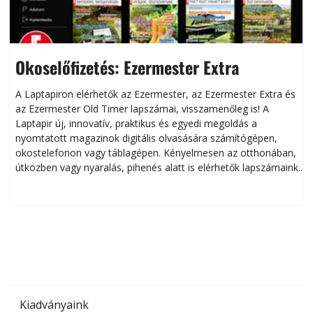
Okoselőfizetés: Ezermester Extra
A Laptapiron elérhetők az Ezermester, az Ezermester Extra és
az Ezermester Old Timer lapszámai, visszamenőleg is! A
Laptapir új, innovatív, praktikus és egyedi megoldás a
L
nyomtatott magazinok digitális olvasására számítógépen,
okostelefonon vagy táblagépen. Kényelmesen az otthonában,
útközben vagy nyaralás, pihenés alatt is elérhetők lapszámaink.
ú
Bárhol, bármikor, akár külföldön élve vagy dolgozva is
B
olvashatók az Ezermester lapszámai. A Laptapir kényelmes
megoldás, mert: – t
Kiadványaink