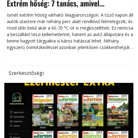
Extrém hőség: 7 tanács, amivel
megóvhatjuk autónkat a nyári károktól
Ismét extrém hőség várható Magyarországon. A tűző napon álló
autók utastere már néhány perc alatt rendkívül felmelegszik, és
rövid időn belül akár a 60-70 °C-ot is megközelítheti. Ez nemcsak
n
a beszállást teszi kellemetlenné, hanem az autó állapotára és a
benne hagyott tárgyakra is káros hatással lehet. Néhány
egyszerű óvintézkedéssel azonban jelentősen csökkenthetjük a
hőség káros hatásait.
l
Szerkesztőségi