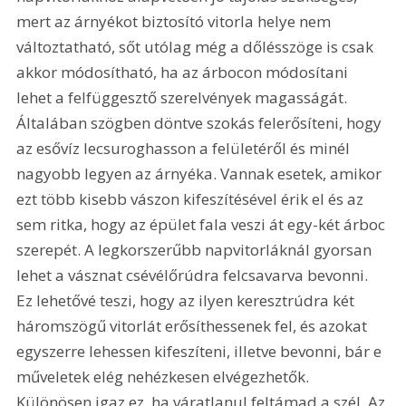
mert az árnyékot biztosító vitorla helye nem 
változtatható, sőt utólag még a dőlésszöge is csak 
akkor módosítható, ha az árbocon módosítani 
lehet a felfüggesztő szerelvények magasságát. 
Általában szögben döntve szokás felerősíteni, hogy 
az esővíz lecsuroghasson a felületéről és minél 
nagyobb legyen az árnyéka. Vannak esetek, amikor 
ezt több kisebb vászon kifeszítésével érik el és az 
sem ritka, hogy az épület fala veszi át egy-két árboc 
szerepét. A legkorszerűbb napvitorláknál gyorsan 
lehet a vásznat csévélőrúdra felcsavarva bevonni. 
Ez lehetővé teszi, hogy az ilyen keresztrúdra két 
háromszögű vitorlát erősíthessenek fel, és azokat 
egyszerre lehessen kifeszíteni, illetve bevonni, bár e 
műveletek elég nehézkesen elvégezhetők. 
Különösen igaz ez, ha váratlanul feltámad a szél. Az 