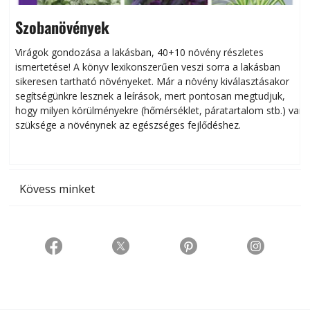
Szobanövények
Virágok gondozása a lakásban, 40+10 növény részletes
ismertetése! A könyv lexikonszerűen veszi sorra a lakásban
s
sikeresen tart­ha­tó növényeket. Már a növény kiválasztásakor
h
segítségünkre lesznek a leírások, mert pontosan megtudjuk,
k
hogy milyen körülményekre (hőmérséklet, páratartalom stb.) van
szüksége a növénynek az egészséges fejlődéshez.
t
Kövess minket