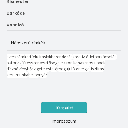
Kismester
Barkács
Vonalzó
Népszerű címkék
szerszám
kert
felújítás
lakberendezés
kreatív ötlet
barkácsolás
bútor
víz
fűtés
szerkesztőség
elektronika
hasznos tippek
dísznövény
hőszigetelés
tető
megújuló energia
tisztítás
kerti munka
beton
nyár
Kapcsolat
Impresszum