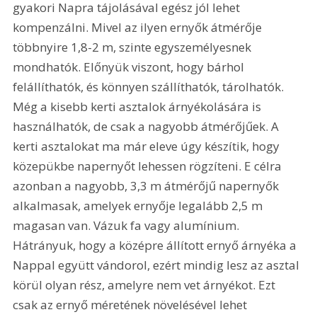
gyakori Napra tájolásával egész jól lehet 
kompenzálni. Mivel az ilyen ernyők átmérője 
többnyire 1,8-2 m, szinte egyszemélyesnek 
mondhatók. Előnyük viszont, hogy bárhol 
felállíthatók, és könnyen szállíthatók, tárolhatók. 
Még a kisebb kerti asztalok árnyékolására is 
használhatók, de csak a nagyobb átmérőjűek. A 
kerti asztalokat ma már eleve úgy készítik, hogy 
közepükbe napernyőt lehessen rögzíteni. E célra 
azonban a nagyobb, 3,3 m átmérőjű napernyők 
alkalmasak, amelyek ernyője legalább 2,5 m 
magasan van. Vázuk fa vagy alumínium. 
Hátrányuk, hogy a középre állított ernyő árnyéka a 
Nappal együtt vándorol, ezért mindig lesz az asztal 
körül olyan rész, amelyre nem vet árnyékot. Ezt 
csak az ernyő méretének növelésével lehet 