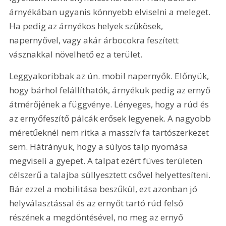
árnyékában ugyanis könnyebb elviselni a meleget. 
Ha pedig az árnyékos helyek szűkösek, 
napernyővel, vagy akár árbocokra feszített 
vásznakkal növelhető ez a terület.
Leggyakoribbak az ún. mobil napernyők. Előnyük, 
hogy bárhol felállíthatók, árnyékuk pedig az ernyő 
átmérőjének a függvénye. Lényeges, hogy a rúd és 
az ernyőfeszítő pálcák erősek legyenek. A nagyobb 
méretűeknél nem ritka a masszív fa tartószerkezet 
sem. Hátrányuk, hogy a súlyos talp nyomása 
megviseli a gyepet. A talpat ezért füves területen 
célszerű a talajba süllyesztett csővel helyettesíteni. 
Bár ezzel a mobilitása beszűkül, ezt azonban jó 
helyválasztással és az ernyőt tartó rúd felső 
részének a megdöntésével, no meg az ernyő 