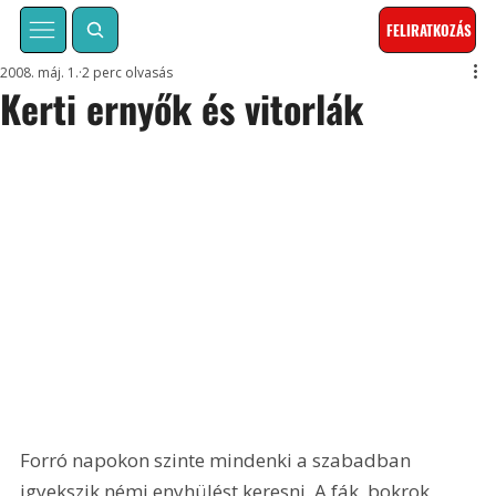
FELIRATKOZÁS
2008. máj. 1.
2 perc olvasás
Kerti ernyők és vitorlák
Forró napokon szinte mindenki a szabadban 
igyekszik némi enyhülést keresni. A fák, bokrok 