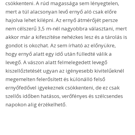
csökkenteni. A rúd magassága sem lényegtelen, 
mert a túl alacsonyan levő ernyő aló csak előre 
hajolva lehet kilépni. Az ernyő átmérőjét persze 
nem célszerű 3,5 m-nél nagyobbra választani, mert 
akkor már a kifeszítése nehézkes lesz és a tárolás is 
gondot is okozhat. Az sem írható az előnyükre, 
hogy ernyő alatt egy idő után fülledté válik a 
levegő. A vászon alatt felmelegedett levegő 
kiszellőztetését ugyan az igényesebb kivitelűeknél 
megemelten felerősített és különálló felső 
ernyőfedővel igyekeznek csökkenteni, de ez csak 
szellős időben hatásos, verőfényes és szélcsendes 
napokon alig érzékelhető. 