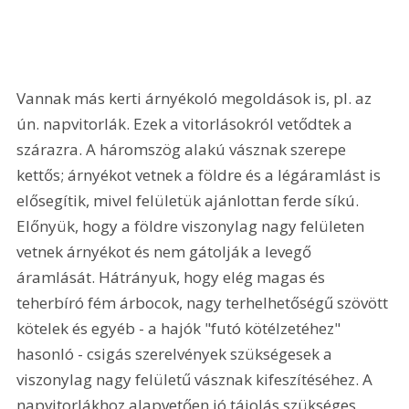
Vannak más kerti árnyékoló megoldások is, pl. az 
ún. napvitorlák. Ezek a vitorlásokról vetődtek a 
szárazra. A háromszög alakú vásznak szerepe 
kettős; árnyékot vetnek a földre és a légáramlást is 
elősegítik, mivel felületük ajánlottan ferde síkú. 
Előnyük, hogy a földre viszonylag nagy felületen 
vetnek árnyékot és nem gátolják a levegő 
áramlását. Hátrányuk, hogy elég magas és 
teherbíró fém árbocok, nagy terhelhetőségű szövött 
kötelek és egyéb - a hajók "futó kötélzetéhez" 
hasonló - csigás szerelvények szükségesek a 
viszonylag nagy felületű vásznak kifeszítéséhez. A 
napvitorlákhoz alapvetően jó tájolás szükséges, 