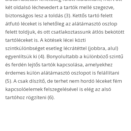
két oldalsó léchevedert a tartók mellé szegezve, 
biztonságos lesz a toldás (3). Kettős tartó felett 
átfutó léceket is lehetőleg az alátámasztó oszlop 
felett toldjuk, és ott csatlakoztassunk átlós bekötött 
tartóléceket is. A kötések lécei közti 
szintkülönbséget esetleg lécrátéttel (jobbra, alul) 
egyenlítsük ki (4). Bonyolultabb a különböző szintű 
és ferdén lejtős tartók kapcsolása, amelyekhez 
érdemes külön alátámasztó oszlopot is felállítani 
(5). A csak díszítő, de terhet nem hordó léceket fém 
kapcsolóelemek felszegelésével is elég az alsó 
tartóhoz rögzíteni (6). 