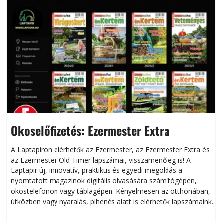
Okoselőfizetés: Ezermester Extra
A Laptapiron elérhetők az Ezermester, az Ezermester Extra és
az Ezermester Old Timer lapszámai, visszamenőleg is! A
Laptapir új, innovatív, praktikus és egyedi megoldás a
L
nyomtatott magazinok digitális olvasására számítógépen,
okostelefonon vagy táblagépen. Kényelmesen az otthonában,
útközben vagy nyaralás, pihenés alatt is elérhetők lapszámaink.
ú
Bárhol, bármikor, akár külföldön élve vagy dolgozva is
B