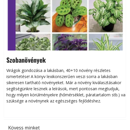
Szobanövények
Virágok gondozása a lakásban, 40+10 növény részletes
ismertetése! A könyv lexikonszerűen veszi sorra a lakásban
s
sikeresen tart­ha­tó növényeket. Már a növény kiválasztásakor
h
segítségünkre lesznek a leírások, mert pontosan megtudjuk,
k
hogy milyen körülményekre (hőmérséklet, páratartalom stb.) van
szüksége a növénynek az egészséges fejlődéshez.
t
Kövess minket