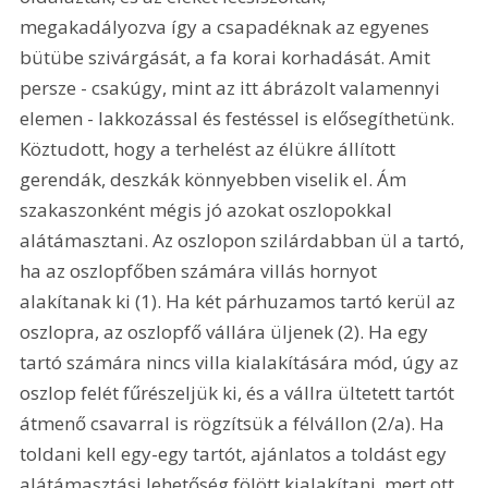
megakadályozva így a csapadéknak az egyenes 
bütübe szivárgását, a fa korai korhadását. Amit 
persze - csakúgy, mint az itt ábrázolt valamennyi 
elemen - lakkozással és festéssel is elősegíthetünk. 
Köztudott, hogy a terhelést az élükre állított 
gerendák, deszkák könnyebben viselik el. Ám 
szakaszonként mégis jó azokat oszlopokkal 
alátámasztani. Az oszlopon szilárdabban ül a tartó, 
ha az oszlopfőben számára villás hornyot 
alakítanak ki (1). Ha két párhuzamos tartó kerül az 
oszlopra, az oszlopfő vállára üljenek (2). Ha egy 
tartó számára nincs villa kialakítására mód, úgy az 
oszlop felét fűrészeljük ki, és a vállra ültetett tartót 
átmenő csavarral is rögzítsük a félvállon (2/a). Ha 
toldani kell egy-egy tartót, ajánlatos a toldást egy 
alátámasztási lehetőség fölött kialakítani, mert ott 