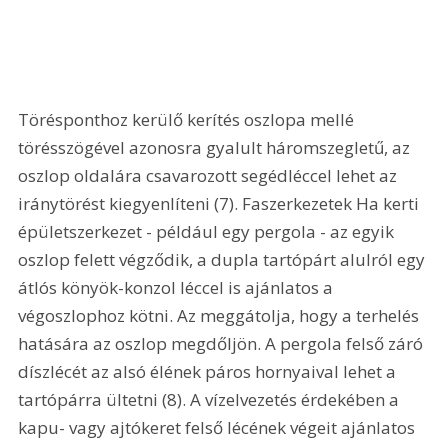
Törésponthoz kerülő kerítés oszlopa mellé 
törésszögével azonosra gyalult háromszegletű, az 
oszlop oldalára csavarozott segédléccel lehet az 
iránytörést kiegyenlíteni (7). Faszerkezetek Ha kerti 
épületszerkezet - például egy pergola - az egyik 
oszlop felett végződik, a dupla tartópárt alulról egy 
átlós könyök-konzol léccel is ajánlatos a 
végoszlophoz kötni. Az meggátolja, hogy a terhelés 
hatására az oszlop megdőljön. A pergola felső záró 
díszlécét az alsó élének páros hornyaival lehet a 
tartópárra ültetni (8). A vízelvezetés érdekében a 
kapu- vagy ajtókeret felső lécének végeit ajánlatos 