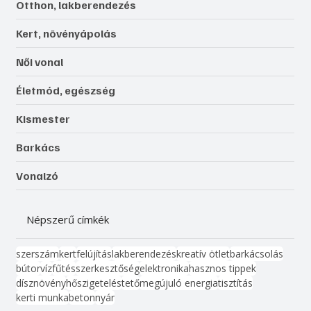
Otthon, lakberendezés
Kert, növényápolás
Női vonal
Életmód, egészség
Kismester
Barkács
Vonalzó
Népszerű címkék
szerszám
kert
felújítás
lakberendezés
kreatív ötlet
barkácsolás
bútor
víz
fűtés
szerkesztőség
elektronika
hasznos tippek
dísznövény
hőszigetelés
tető
megújuló energia
tisztítás
kerti munka
beton
nyár