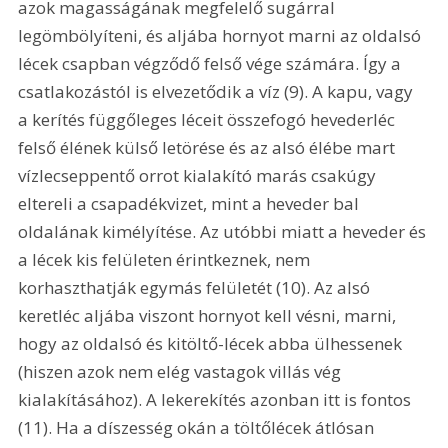
azok magasságának megfelelő sugárral 
legömbölyíteni, és aljába hornyot marni az oldalsó 
lécek csapban végződő felső vége számára. Így a 
csatlakozástól is elvezetődik a víz (9). A kapu, vagy 
a kerítés függőleges léceit összefogó hevederléc 
felső élének külső letörése és az alsó élébe mart 
vízlecseppentő orrot kialakító marás csakúgy 
eltereli a csapadékvizet, mint a heveder bal 
oldalának kimélyítése. Az utóbbi miatt a heveder és 
a lécek kis felületen érintkeznek, nem 
korhaszthatják egymás felületét (10). Az alsó 
keretléc aljába viszont hornyot kell vésni, marni, 
hogy az oldalsó és kitöltő-lécek abba ülhessenek 
(hiszen azok nem elég vastagok villás vég 
kialakításához). A lekerekítés azonban itt is fontos 
(11). Ha a díszesség okán a töltőlécek átlósan 