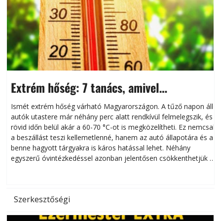
Extrém hőség: 7 tanács, amivel
megóvhatjuk autónkat a nyári károktól
Ismét extrém hőség várható Magyarországon. A tűző napon álló
autók utastere már néhány perc alatt rendkívül felmelegszik, és
rövid időn belül akár a 60-70 °C-ot is megközelítheti. Ez nemcsak
n
a beszállást teszi kellemetlenné, hanem az autó állapotára és a
benne hagyott tárgyakra is káros hatással lehet. Néhány
egyszerű óvintézkedéssel azonban jelentősen csökkenthetjük a
hőség káros hatásait.
l
Szerkesztőségi