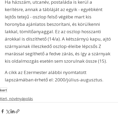
Ha házszám, utcanév, postaláda is kerül a 
kerítésre, annak a tábláját az egyik - egyébként 
lejtős tetejű - oszlop felső végébe mart kis 
horonyba ajánlatos beszorítani, és körülkenni 
lakkal, tömítőanyaggal. Ez az oszlop hosszanti 
árokkal is díszíthető (14/a). A kétszárnyú kapu, ajtó 
szárnyainak illeszkedő oszlop-éleibe lépcsős Z 
marással segíthető a fedve zárás, és így a szárnyak 
kis oldalmozgás esetén sem szorulnak össze (15).
A cikk az Ezermester alábbi nyomtatott 
lapszámában érhető el: 2000/július-augusztus.
kert
Kert, növényápolás