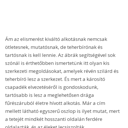
Ám az elismerést kiváltó alkotásnak nemcsak 
ötletesnek, mutatósnak, de teherbírónak és 
tartósnak is kell lennie. Az ábrák segítségével sok 
szónál is érthetőbben ismertetünk itt olyan kis 
szerkezeti megoldásokat, amelyek révén szilárd és 
teherbíró lesz a szerkezet. És mert a károsító 
csapadék elvezetéséről is gondoskodunk, 
tartósabb is lesz a meglehetősen drága 
fűrészáruból életre hívott alkotás. Már a cím 
mellett látható egyszerű oszlop is ilyet mutat, mert 
a tetejét mindkét hosszanti oldalán ferdére 
oldalazták, és az éleket lecsiszolták, 