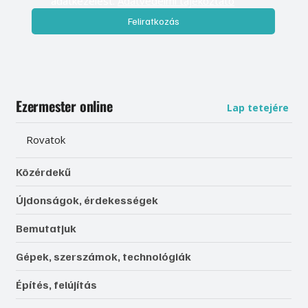
adatkezelést. 
Adatvédelmi tájékoztató
Feliratkozás
Ezermester online
Lap tetejére
Rovatok
Közérdekű
Újdonságok, érdekességek
Bemutatjuk
Gépek, szerszámok, technológiák
Építés, felújítás