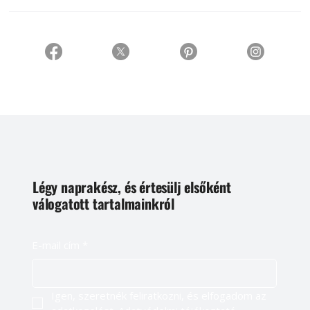
Légy naprakész, és értesülj elsőként
válogatott tartalmainkról
E-mail cím
*
Igen, szeretnék feliratkozni, és elfogadom az 