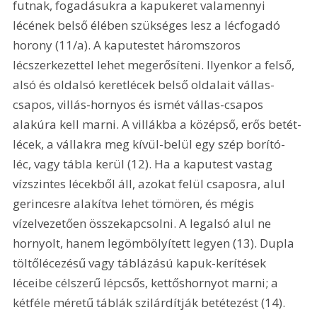
futnak, fogadásukra a kapukeret valamennyi 
lécének belső élében szükséges lesz a lécfogadó 
horony (11/a). A kaputestet háromszoros 
lécszerkezettel lehet megerősíteni. Ilyenkor a felső, 
alsó és oldalsó keretlécek belső oldalait vállas-
csapos, villás-hornyos és ismét vállas-csapos 
alakúra kell marni. A villákba a középső, erős betét-
lécek, a vállakra meg kívül-belül egy szép borító-
léc, vagy tábla kerül (12). Ha a kaputest vastag 
vízszintes lécekből áll, azokat felül csaposra, alul 
gerincesre alakítva lehet tömören, és mégis 
vízelvezetően összekapcsolni. A legalsó alul ne 
hornyolt, hanem legömbölyített legyen (13). Dupla 
töltőlécezésű vagy táblázású kapuk-kerítések 
léceibe célszerű lépcsős, kettőshornyot marni; a 
kétféle méretű táblák szilárdítják betétezést (14). 