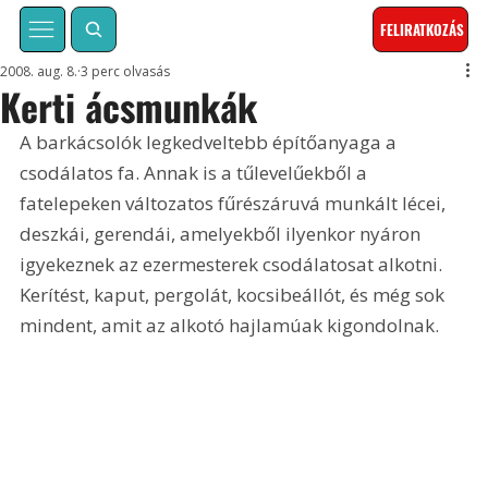
FELIRATKOZÁS
2008. aug. 8.
3 perc olvasás
Kerti ácsmunkák
A barkácsolók legkedveltebb építőanyaga a 
csodálatos fa. Annak is a tűlevelűekből a 
fatelepeken változatos fűrészáruvá munkált lécei, 
deszkái, gerendái, amelyekből ilyenkor nyáron 
igyekeznek az ezermesterek csodálatosat alkotni. 
Kerítést, kaput, pergolát, kocsibeállót, és még sok 
mindent, amit az alkotó hajlamúak kigondolnak.