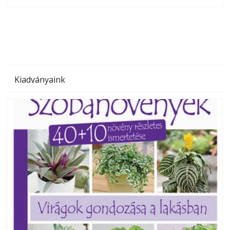
olvashatók az Ezermester lapszámai. A Laptapir kényelmes
megoldás, mert: – t
Kiadványaink