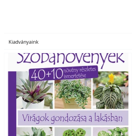
megoldás, mert: – t
Kiadványaink