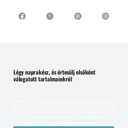
Légy naprakész, és értesülj elsőként
válogatott tartalmainkról
E-mail cím
*
Igen, szeretnék feliratkozni, és elfogadom az 
adatkezelést. 
Adatvédelmi tájékoztató