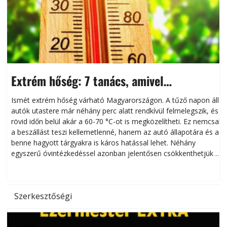
Extrém hőség: 7 tanács, amivel
megóvhatjuk autónkat a nyári károktól
Ismét extrém hőség várható Magyarországon. A tűző napon álló
autók utastere már néhány perc alatt rendkívül felmelegszik, és
rövid időn belül akár a 60-70 °C-ot is megközelítheti. Ez nemcsak
n
a beszállást teszi kellemetlenné, hanem az autó állapotára és a
benne hagyott tárgyakra is káros hatással lehet. Néhány
egyszerű óvintézkedéssel azonban jelentősen csökkenthetjük a
hőség káros hatásait.
l
Szerkesztőségi