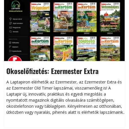
Okoselőfizetés: Ezermester Extra
A Laptapiron elérhetők az Ezermester, az Ezermester Extra és
az Ezermester Old Timer lapszámai, visszamenőleg is! A
Laptapir új, innovatív, praktikus és egyedi megoldás a
L
nyomtatott magazinok digitális olvasására számítógépen,
okostelefonon vagy táblagépen. Kényelmesen az otthonában,
útközben vagy nyaralás, pihenés alatt is elérhetők lapszámaink.
ú
Bárhol, bármikor, akár külföldön élve vagy dolgozva is
B
olvashatók az Ezermester lapszámai. A Laptapir kényelmes