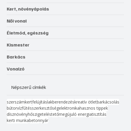
Kert, növényápolás
Női vonal
Életmód, egészség
Kismester
Barkács
Vonalzó
Népszerű címkék
szerszám
kert
felújítás
lakberendezés
kreatív ötlet
barkácsolás
bútor
víz
fűtés
szerkesztőség
elektronika
hasznos tippek
dísznövény
hőszigetelés
tető
megújuló energia
tisztítás
kerti munka
beton
nyár