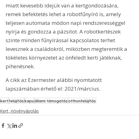
miatt kevesebb idejük van a kertgondozására, 
remek befektetés lehet a robotfűnyíró is, amely 
teljesen automata módon napi rendszerességgel 
nyírja és gondozza a pázsitot. A robotkertészek 
szinte minden fűnyírással kapcsolatos terhet 
levesznek a családokról, miközben megteremtik a 
tökéletes környezetet az önfeledt kerti játéknak, 
pihenésnek.
A cikk az Ezermester alábbi nyomtatott 
lapszámában érhető el: 2021/március.
kert
felújítás
kapu
állami támogatás
otthonfelújítás
Kert, növényápolás