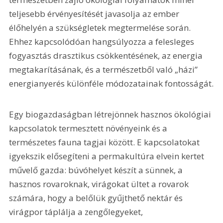
teljesebb érvényesítését javasolja az ember 
élőhelyén a szükségletek megtermelése során. 
Ehhez kapcsolódóan hangsúlyozza a felesleges 
fogyasztás drasztikus csökkentésének, az energia 
megtakarításának, és a természetből való „házi” 
energianyerés különféle módozatainak fontosságát.
Egy biogazdaságban létrejönnek hasznos ökológiai 
kapcsolatok termesztett növényeink és a 
természetes fauna tagjai között. E kapcsolatokat 
igyekszik elősegíteni a permakultúra elvein kertet 
művelő gazda: búvóhelyet készít a sünnek, a 
hasznos rovaroknak, virágokat ültet a rovarok 
számára, hogy a belőlük gyűjthető nektár és 
virágpor táplálja a zengőlegyeket, 