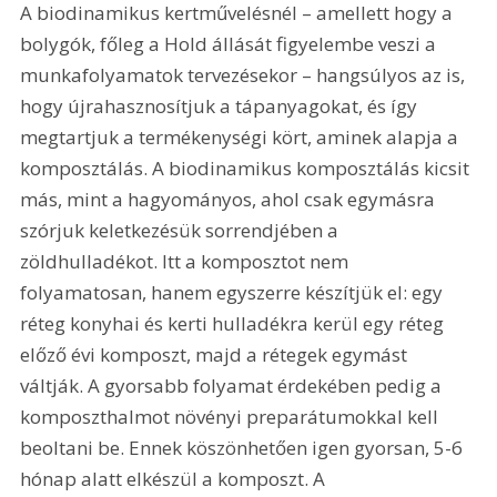
A biodinamikus kertművelésnél – amellett hogy a 
bolygók, főleg a Hold állását figyelembe veszi a 
munkafolyamatok tervezésekor – hangsúlyos az is, 
hogy újrahasznosítjuk a tápanyagokat, és így 
megtartjuk a termékenységi kört, aminek alapja a 
komposztálás. A biodinamikus komposztálás kicsit 
más, mint a hagyományos, ahol csak egymásra 
szórjuk keletkezésük sorrendjében a 
zöldhulladékot. Itt a komposztot nem 
folyamatosan, hanem egyszerre készítjük el: egy 
réteg konyhai és kerti hulladékra kerül egy réteg 
előző évi komposzt, majd a rétegek egymást 
váltják. A gyorsabb folyamat érdekében pedig a 
komposzthalmot növényi preparátumokkal kell 
beoltani be. Ennek köszönhetően igen gyorsan, 5-6 
hónap alatt elkészül a komposzt. A 