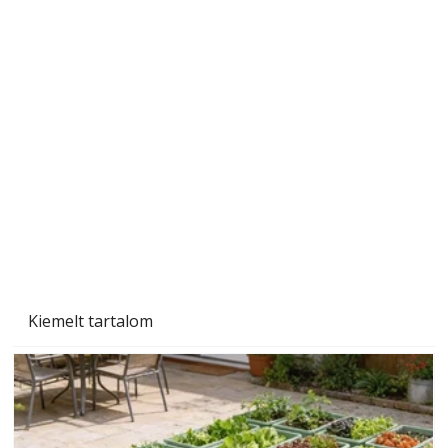
Szárazság a kertben – az aszály hatása a
növényekre és a védekezés lehetőségei
Kiemelt tartalom