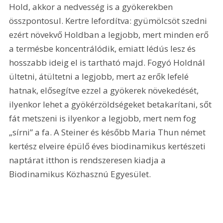
Hold, akkor a nedvesség is a gyökerekben 
összpontosul. Kertre lefordítva: gyümölcsöt szedni 
ezért növekvő Holdban a legjobb, mert minden erő 
a termésbe koncentrálódik, emiatt lédús lesz és 
hosszabb ideig el is tartható majd. Fogyó Holdnál 
ültetni, átültetni a legjobb, mert az erők lefelé 
hatnak, elősegítve ezzel a gyökerek növekedését, 
ilyenkor lehet a gyökérzöldségeket betakarítani, sőt 
fát metszeni is ilyenkor a legjobb, mert nem fog 
„sírni” a fa. A Steiner és később Maria Thun német 
kertész elveire épülő éves biodinamikus kertészeti 
naptárat itthon is rendszeresen kiadja a 
Biodinamikus Közhasznú Egyesület.