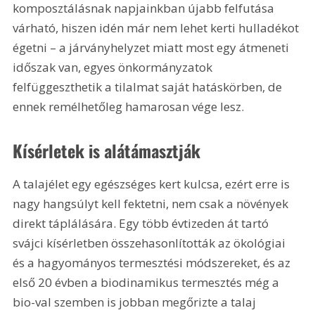
komposztálásnak napjainkban újabb felfutása 
várható, hiszen idén már nem lehet kerti hulladékot 
égetni – a járványhelyzet miatt most egy átmeneti 
időszak van, egyes önkormányzatok 
felfüggeszthetik a tilalmat saját hatáskörben, de 
ennek remélhetőleg hamarosan vége lesz.
Kísérletek is alátámasztják
A talajélet egy egészséges kert kulcsa, ezért erre is 
nagy hangsúlyt kell fektetni, nem csak a növények 
direkt táplálására. Egy több évtizeden át tartó 
svájci kísérletben összehasonlították az ökológiai 
és a hagyományos termesztési módszereket, és az 
első 20 évben a biodinamikus termesztés még a 
bio-val szemben is jobban megőrizte a talaj 