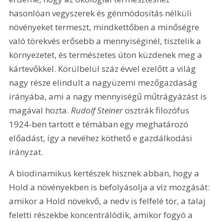
hasonlóan vegyszerek és génmódosítás nélküli 
növényeket termeszt, mindkettőben a minőségre 
való törekvés erősebb a mennyiséginél, tisztelik a 
környezetet, és természetes úton küzdenek meg a 
kártevőkkel. Körülbelül száz évvel ezelőtt a világ 
nagy része elindult a nagyüzemi mezőgazdaság 
irányába, ami a nagy mennyiségű műtrágyázást is 
magával hozta. 
Rudolf Steiner
 osztrák filozófus 
1924-ben tartott e témában egy meghatározó 
előadást, így a nevéhez köthető e gazdálkodási 
irányzat.
A biodinamikus kertészek hisznek abban, hogy a 
Hold a növényekben is befolyásolja a víz mozgását: 
amikor a Hold növekvő, a nedv is felfelé tör, a talaj 
feletti részekbe koncentrálódik, amikor fogyó a 