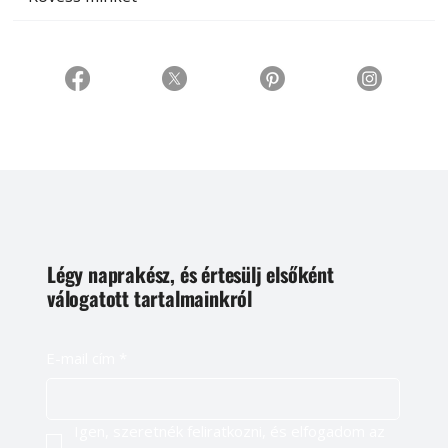
Légy naprakész, és értesülj elsőként
válogatott tartalmainkról
E-mail cím
*
Igen, szeretnék feliratkozni, és elfogadom az 