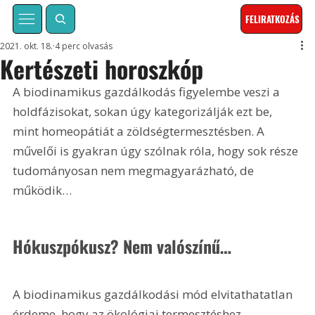
FELIRATKOZÁS
2021. okt. 18.
4 perc olvasás
Kertészeti horoszkóp
A biodinamikus gazdálkodás figyelembe veszi a 
holdfázisokat, sokan úgy kategorizálják ezt be, 
mint homeopátiát a zöldségtermesztésben. A 
művelői is gyakran úgy szólnak róla, hogy sok része 
tudományosan nem megmagyarázható, de 
működik…
Hókuszpókusz? Nem valószínű…
A biodinamikus gazdálkodási mód elvitathatatlan 
érdeme, hogy az ökológiai termesztéshez 