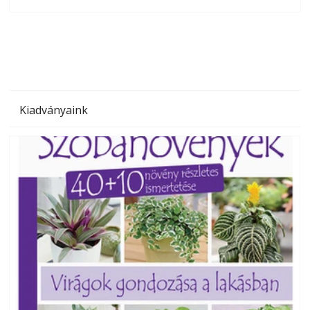
olvashatók az Ezermester lapszámai. A Laptapir kényelmes
megoldás, mert: – t
Kiadványaink