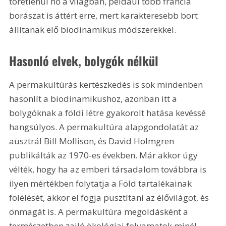
töretlenül nő a világban, például több francia 
borászat is áttért erre, mert karakteresebb bort 
állítanak elő biodinamikus módszerekkel.
Hasonló elvek, bolygók nélkül
A permakultúrás kertészkedés is sok mindenben 
hasonlít a biodinamikushoz, azonban itt a 
bolygóknak a földi létre gyakorolt hatása kevéssé 
hangsúlyos. A permakultúra alapgondolatát az 
ausztrál Bill Mollison, és David Holmgren 
publikálták az 1970-es években. Már akkor úgy 
vélték, hogy ha az emberi társadalom továbbra is 
ilyen mértékben folytatja a Föld tartalékainak 
fölélését, akkor el fogja pusztítani az élővilágot, és 
önmagát is. A permakultúra megoldásként a 
természetben zajló ökológiai folyamatok minél 