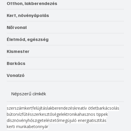
Otthon, lakberendezés
Kert, növényápolás
Női vonal
Életmód, egészség
Kismester
Barkács
Vonalzó
Népszerű címkék
szerszám
kert
felújítás
lakberendezés
kreatív ötlet
barkácsolás
bútor
víz
fűtés
szerkesztőség
elektronika
hasznos tippek
dísznövény
hőszigetelés
tető
megújuló energia
tisztítás
kerti munka
beton
nyár