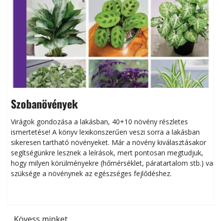
Szobanövények
Virágok gondozása a lakásban, 40+10 növény részletes
ismertetése! A könyv lexikonszerűen veszi sorra a lakásban
s
sikeresen tart­ha­tó növényeket. Már a növény kiválasztásakor
h
segítségünkre lesznek a leírások, mert pontosan megtudjuk,
k
hogy milyen körülményekre (hőmérséklet, páratartalom stb.) van
szüksége a növénynek az egészséges fejlődéshez.
t
Kövess minket