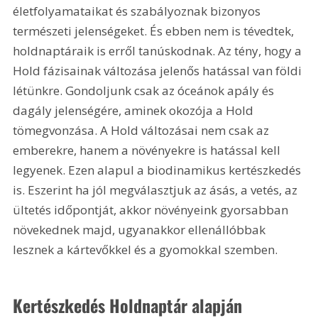
életfolyamataikat és szabályoznak bizonyos 
természeti jelenségeket. És ebben nem is tévedtek, 
holdnaptáraik is erről tanúskodnak. Az tény, hogy a 
Hold fázisainak változása jelenős hatással van földi 
létünkre. Gondoljunk csak az óceánok apály és 
dagály jelenségére, aminek okozója a Hold 
tömegvonzása. A Hold változásai nem csak az 
emberekre, hanem a növényekre is hatással kell 
legyenek. Ezen alapul a biodinamikus kertészkedés 
is. Eszerint ha jól megválasztjuk az ásás, a vetés, az 
ültetés időpontját, akkor növényeink gyorsabban 
növekednek majd, ugyanakkor ellenállóbbak 
lesznek a kártevőkkel és a gyomokkal szemben.
Kertészkedés Holdnaptár alapján