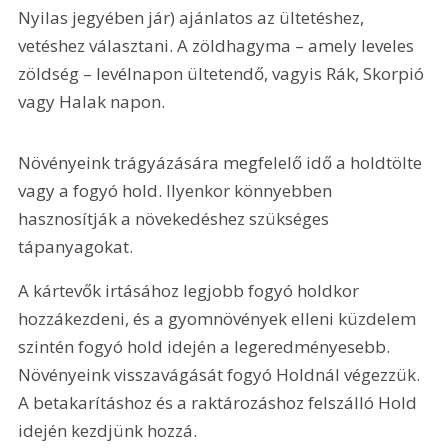
Nyilas jegyében jár) ajánlatos az ültetéshez, 
vetéshez választani. A zöldhagyma – amely leveles 
zöldség – levélnapon ültetendő, vagyis Rák, Skorpió 
vagy Halak napon.
Növényeink trágyázására megfelelő idő a holdtölte 
vagy a fogyó hold. Ilyenkor könnyebben 
hasznosítják a növekedéshez szükséges 
tápanyagokat.
A kártevők irtásához legjobb fogyó holdkor 
hozzákezdeni, és a gyomnövények elleni küzdelem 
szintén fogyó hold idején a legeredményesebb. 
Növényeink visszavágását fogyó Holdnál végezzük. 
A betakarításhoz és a raktározáshoz felszálló Hold 
idején kezdjünk hozzá.