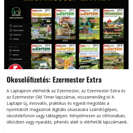
Okoselőfizetés: Ezermester Extra
A Laptapiron elérhetők az Ezermester, az Ezermester Extra és
az Ezermester Old Timer lapszámai, visszamenőleg is! A
Laptapir új, innovatív, praktikus és egyedi megoldás a
L
nyomtatott magazinok digitális olvasására számítógépen,
okostelefonon vagy táblagépen. Kényelmesen az otthonában,
útközben vagy nyaralás, pihenés alatt is elérhetők lapszámaink.
ú
Bárhol, bármikor, akár külföldön élve vagy dolgozva is
B