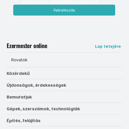
adatkezelést. 
Adatvédelmi tájékoztató
Feliratkozás
Ezermester online
Lap tetejére
Rovatok
Közérdekű
Újdonságok, érdekességek
Bemutatjuk
Gépek, szerszámok, technológiák
Építés, felújítás