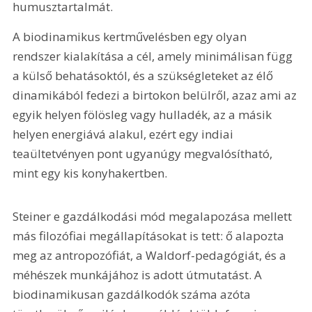
humusztartalmát.
A biodinamikus kertművelésben egy olyan 
rendszer kialakítása a cél, amely minimálisan függ 
a külső behatásoktól, és a szükségleteket az élő 
dinamikából fedezi a birtokon belülről, azaz ami az 
egyik helyen fölösleg vagy hulladék, az a másik 
helyen energiává alakul, ezért egy indiai 
teaültetvényen pont ugyanúgy megvalósítható, 
mint egy kis konyhakertben.
Steiner e gazdálkodási mód megalapozása mellett 
más filozófiai megállapításokat is tett: ő alapozta 
meg az antropozófiát, a Waldorf-pedagógiát, és a 
méhészek munkájához is adott útmutatást. A 
biodinamikusan gazdálkodók száma azóta 