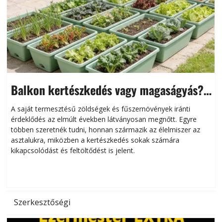
Balkon kertészkedés vagy magaságyás?
Helytakarékos kertészkedés
A saját termesztésű zöldségek és fűszernövények iránti
érdeklődés az elmúlt években látványosan megnőtt. Egyre
többen szeretnék tudni, honnan származik az élelmiszer az
l
asztalukra, miközben a kertészkedés sokak számára
kikapcsolódást és feltöltődést is jelent.
é
d
Szerkesztőségi