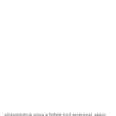
eltávolítottuk volna a felfelé törő vezérágat, akkor 