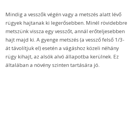
Mindig a vesszők végén vagy a metszés alatt lévő 
rügyek hajtanak ki legerősebben. Minél rövidebbre 
metszünk vissza egy vesszőt, annál erőteljesebben 
hajt majd ki. A gyenge metszés (a vessző felső 1/3-
át távolítjuk el) esetén a vágáshoz közeli néhány 
rügy kihajt, az alsók alvó állapotba kerülnek. Ez 
általában a növény szinten tartására jó. 