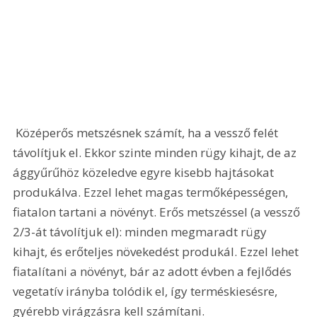
 Középerős metszésnek számít, ha a vessző felét 
távolítjuk el. Ekkor szinte minden rügy kihajt, de az 
ággyűrűhöz közeledve egyre kisebb hajtásokat 
produkálva. Ezzel lehet magas termőképességen, 
fiatalon tartani a növényt. Erős metszéssel (a vessző 
2/3-át távolítjuk el): minden megmaradt rügy 
kihajt, és erőteljes növekedést produkál. Ezzel lehet 
fiatalítani a növényt, bár az adott évben a fejlődés 
vegetatív irányba tolódik el, így terméskiesésre, 
gyérebb virágzásra kell számítani. 