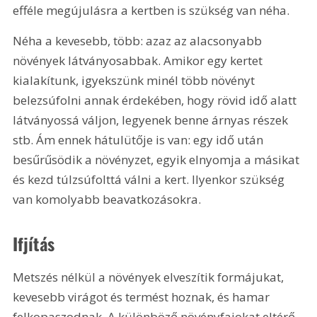
efféle megújulásra a kertben is szükség van néha.
Néha a kevesebb, több: azaz az alacsonyabb 
növények látványosabbak. Amikor egy kertet 
kialakítunk, igyekszünk minél több növényt 
belezsúfolni annak érdekében, hogy rövid idő alatt 
látványossá váljon, legyenek benne árnyas részek 
stb. Ám ennek hátulütője is van: egy idő után 
besűrűsödik a növényzet, egyik elnyomja a másikat 
és kezd túlzsúfolttá válni a kert. Ilyenkor szükség 
van komolyabb beavatkozásokra.
Ifjítás
Metszés nélkül a növények elveszítik formájukat, 
kevesebb virágot és termést hoznak, és hamar 
felkopaszodnak. A különböző növényfajokat eltérő 