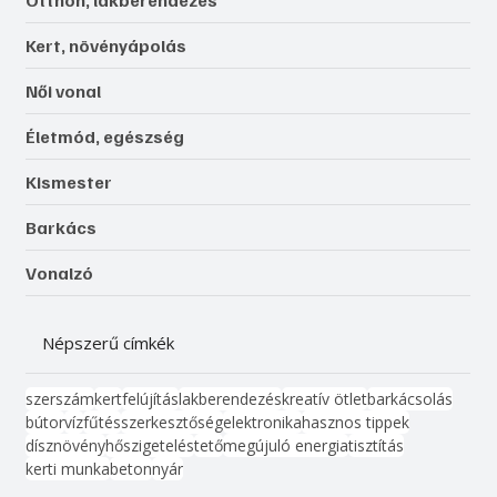
Otthon, lakberendezés
Kert, növényápolás
Női vonal
Életmód, egészség
Kismester
Barkács
Vonalzó
Népszerű címkék
szerszám
kert
felújítás
lakberendezés
kreatív ötlet
barkácsolás
bútor
víz
fűtés
szerkesztőség
elektronika
hasznos tippek
dísznövény
hőszigetelés
tető
megújuló energia
tisztítás
kerti munka
beton
nyár