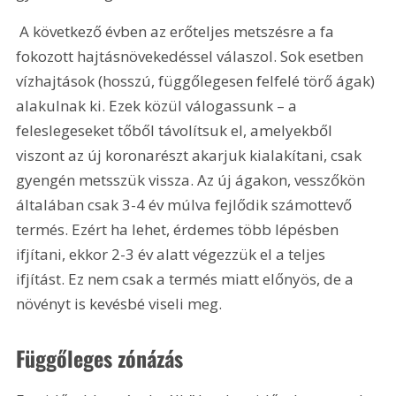
 A következő évben az erőteljes metszésre a fa 
fokozott hajtásnövekedéssel válaszol. Sok esetben 
vízhajtások (hosszú, függőlegesen felfelé törő ágak) 
alakulnak ki. Ezek közül válogassunk – a 
feleslegeseket tőből távolítsuk el, amelyekből 
viszont az új koronarészt akarjuk kialakítani, csak 
gyengén metsszük vissza. Az új ágakon, vesszőkön 
általában csak 3-4 év múlva fejlődik számottevő 
termés. Ezért ha lehet, érdemes több lépésben 
ifjítani, ekkor 2-3 év alatt végezzük el a teljes 
ifjítást. Ez nem csak a termés miatt előnyös, de a 
növényt is kevésbé viseli meg. 
Függőleges zónázás