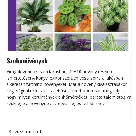
Szobanövények
Virágok gondozása a lakásban, 40+10 növény részletes
ismertetése! A könyv lexikonszerűen veszi sorra a lakásban
s
sikeresen tart­ha­tó növényeket. Már a növény kiválasztásakor
h
segítségünkre lesznek a leírások, mert pontosan megtudjuk,
k
hogy milyen körülményekre (hőmérséklet, páratartalom stb.) van
szüksége a növénynek az egészséges fejlődéshez.
t
Kövess minket