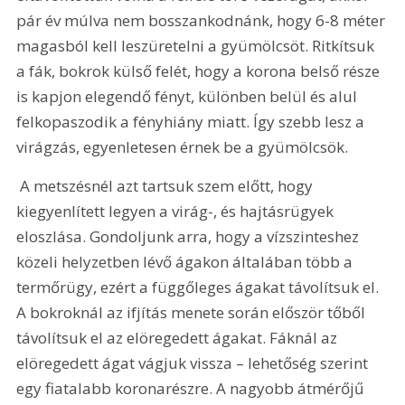
pár év múlva nem bosszankodnánk, hogy 6-8 méter 
magasból kell leszüretelni a gyümölcsöt. Ritkítsuk 
a fák, bokrok külső felét, hogy a korona belső része 
is kapjon elegendő fényt, különben belül és alul 
felkopaszodik a fényhiány miatt. Így szebb lesz a 
virágzás, egyenletesen érnek be a gyümölcsök. 
 A metszésnél azt tartsuk szem előtt, hogy 
kiegyenlített legyen a virág-, és hajtásrügyek 
eloszlása. Gondoljunk arra, hogy a vízszinteshez 
közeli helyzetben lévő ágakon általában több a 
termőrügy, ezért a függőleges ágakat távolítsuk el. 
A bokroknál az ifjítás menete során először tőből 
távolítsuk el az elöregedett ágakat. Fáknál az 
elöregedett ágat vágjuk vissza – lehetőség szerint 
egy fiatalabb koronarészre. A nagyobb átmérőjű 