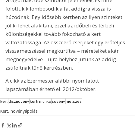
virágoznak, üde színfoltot jelentenek, és mire 
fölöttük kilombosodik a fa, addigra vissza is 
húzódnak. Egy idősebb kertben az ilyen szinteket 
jól ki lehet alakítani, ezzel az időbeli és térbeli 
különbségekkel tovább fokozható a kert 
változatossága. Az összeérő cserjéket egy erőteljes 
visszametszéssel megkurtítva – méreteiket akár 
megnegyedelve – újra helyhez jutunk az addig 
zsúfoltnak tűnő kertrészben.
A cikk az Ezermester alábbi nyomtatott 
lapszámában érhető el: 2012/október.
kert
dísznövény
kerti munka
sövény
metszés
Kert, növényápolás