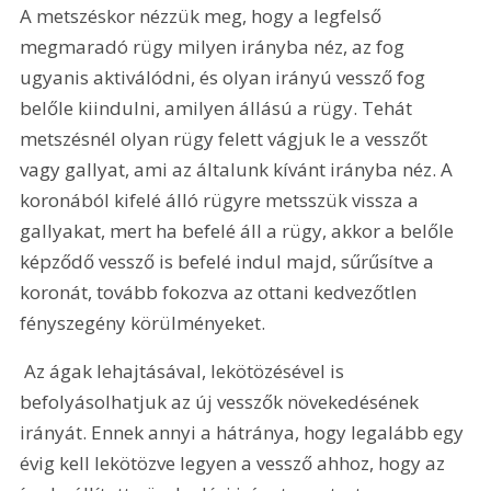
A metszéskor nézzük meg, hogy a legfelső 
megmaradó rügy milyen irányba néz, az fog 
ugyanis aktiválódni, és olyan irányú vessző fog 
belőle kiindulni, amilyen állású a rügy. Tehát 
metszésnél olyan rügy felett vágjuk le a vesszőt 
vagy gallyat, ami az általunk kívánt irányba néz. A 
koronából kifelé álló rügyre metsszük vissza a 
gallyakat, mert ha befelé áll a rügy, akkor a belőle 
képződő vessző is befelé indul majd, sűrűsítve a 
koronát, tovább fokozva az ottani kedvezőtlen 
fényszegény körülményeket.
 Az ágak lehajtásával, lekötözésével is 
befolyásolhatjuk az új vesszők növekedésének 
irányát. Ennek annyi a hátránya, hogy legalább egy 
évig kell lekötözve legyen a vessző ahhoz, hogy az 