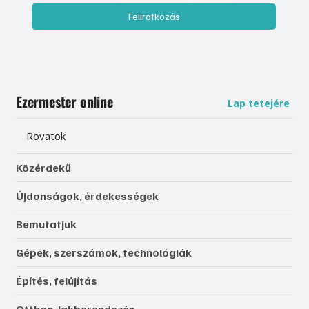
Feliratkozás
Ezermester online
Lap tetejére
Rovatok
Közérdekű
Újdonságok, érdekességek
Bemutatjuk
Gépek, szerszámok, technológiák
Építés, felújítás