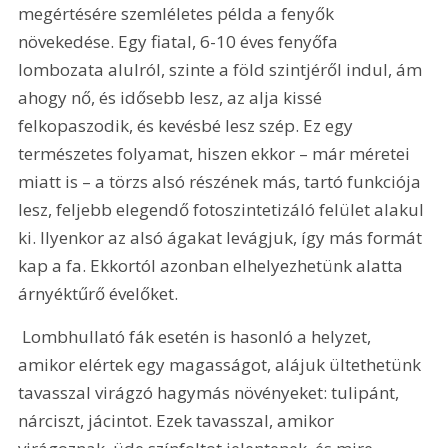
megértésére szemléletes példa a fenyők 
növekedése. Egy fiatal, 6-10 éves fenyőfa 
lombozata alulról, szinte a föld szintjéről indul, ám 
ahogy nő, és idősebb lesz, az alja kissé 
felkopaszodik, és kevésbé lesz szép. Ez egy 
természetes folyamat, hiszen ekkor – már méretei 
miatt is – a törzs alsó részének más, tartó funkciója 
lesz, feljebb elegendő fotoszintetizáló felület alakul 
ki. Ilyenkor az alsó ágakat levágjuk, így más formát 
kap a fa. Ekkortól azonban elhelyezhetünk alatta 
árnyéktűrő évelőket.
 Lombhullató fák esetén is hasonló a helyzet, 
amikor elértek egy magasságot, alájuk ültethetünk 
tavasszal virágzó hagymás növényeket: tulipánt, 
nárciszt, jácintot. Ezek tavasszal, amikor 