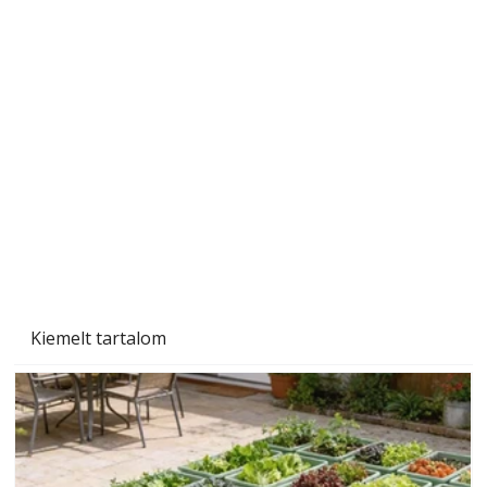
Szárazság a kertben – az aszály hatása a
növényekre és a védekezés lehetőségei
Kiemelt tartalom