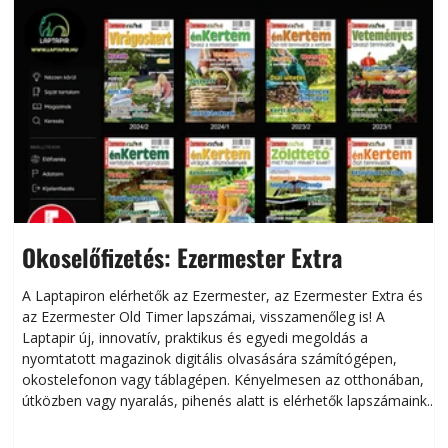
Okoselőfizetés: Ezermester Extra
A Laptapiron elérhetők az Ezermester, az Ezermester Extra és
az Ezermester Old Timer lapszámai, visszamenőleg is! A
Laptapir új, innovatív, praktikus és egyedi megoldás a
L
nyomtatott magazinok digitális olvasására számítógépen,
okostelefonon vagy táblagépen. Kényelmesen az otthonában,
útközben vagy nyaralás, pihenés alatt is elérhetők lapszámaink.
ú
Bárhol, bármikor, akár külföldön élve vagy dolgozva is
B
olvashatók az Ezermester lapszámai. A Laptapir kényelmes