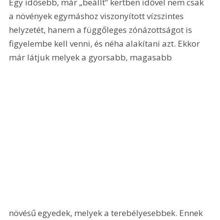
Egy idősebb, már „beállt” kertben idővel nem csak 
a növények egymáshoz viszonyított vízszintes 
helyzetét, hanem a függőleges zónázottságot is 
figyelembe kell venni, és néha alakítani azt. Ekkor 
már látjuk melyek a gyorsabb, magasabb 
növésű egyedek, melyek a terebélyesebbek. Ennek 