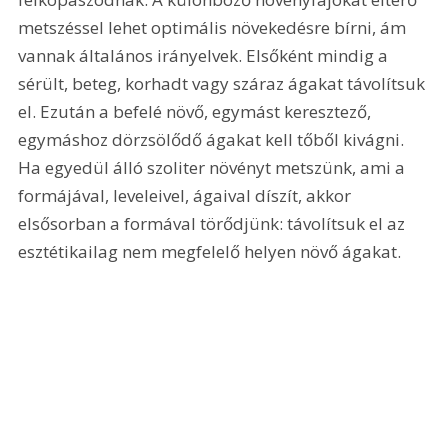
metszéssel lehet optimális növekedésre bírni, ám 
vannak általános irányelvek. Elsőként mindig a 
sérült, beteg, korhadt vagy száraz ágakat távolítsuk 
el. Ezután a befelé növő, egymást keresztező, 
egymáshoz dörzsölődő ágakat kell tőből kivágni. 
Ha egyedül álló szoliter növényt metszünk, ami a 
formájával, leveleivel, ágaival díszít, akkor 
elsősorban a formával törődjünk: távolítsuk el az 
esztétikailag nem megfelelő helyen növő ágakat. 