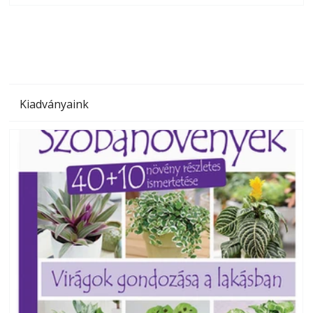
megoldás, mert: – t
Kiadványaink