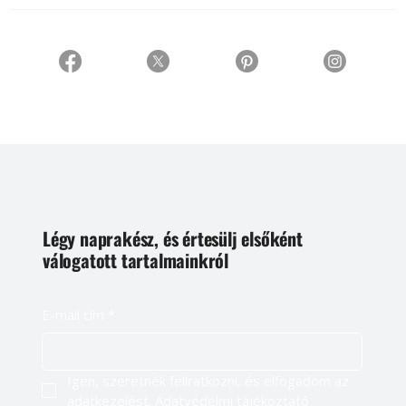
Légy naprakész, és értesülj elsőként
válogatott tartalmainkról
E-mail cím
*
Igen, szeretnék feliratkozni, és elfogadom az 
adatkezelést. 
Adatvédelmi tájékoztató