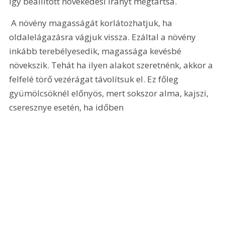
így beállított növekedési irányt megtartsa. 
 A növény magasságát korlátozhatjuk, ha 
oldalelágazásra vágjuk vissza. Ezáltal a növény 
inkább terebélyesedik, magassága kevésbé 
növekszik. Tehát ha ilyen alakot szeretnénk, akkor a 
felfelé törő vezérágat távolítsuk el. Ez főleg 
gyümölcsöknél előnyös, mert sokszor alma, kajszi, 
cseresznye esetén, ha időben 