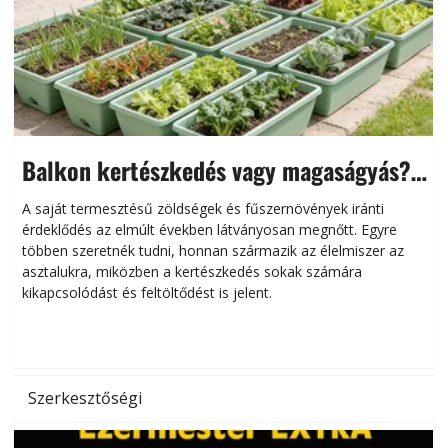
Balkon kertészkedés vagy magaságyás?
Helytakarékos kertészkedés
A saját termesztésű zöldségek és fűszernövények iránti
érdeklődés az elmúlt években látványosan megnőtt. Egyre
többen szeretnék tudni, honnan származik az élelmiszer az
l
asztalukra, miközben a kertészkedés sokak számára
kikapcsolódást és feltöltődést is jelent.
é
d
Szerkesztőségi