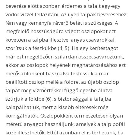
beverése előtt azonban érdemes a talajt egy-egy 
vödör vízzel fellazítani. Az ilyen talpak beveréséhez 
fém vagy keményfa ráverő betét is szükséges. A 
megfelelő hosszúságúra vágott oszlopokat ezt 
követően a talpba illesztve, anyás csavarokkal 
szorítsuk a fészkükbe (4, 5). Ha egy kerítéstagot 
már ezt megelőzően szilárdan összecsavaroztunk, 
akkor az oszlopok helyének meghatározásához ezt 
mérősablonként használva fektessük a már 
beállított oszlop mellé a földre, az újabb oszlop 
talpát meg vízmértékkel függőlegesbe állítva 
szúrjuk a földbe (6), s biztonsággal a talajba 
kalapálhatjuk, mert a kisebb eltérések még 
korrigálhatók. Oszlopokként természetesen olyan 
méretű anyagot használjunk, amelyek a talp pofái 
közé illeszthetők. Ettől azonban el is térhetünk, ha 