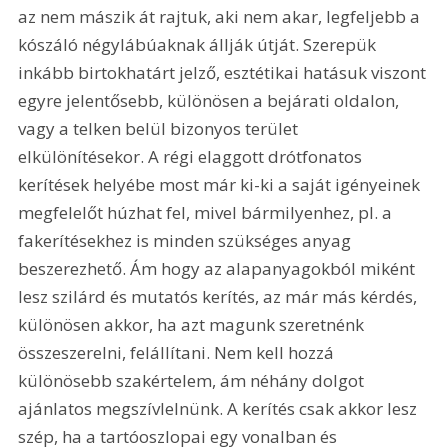
az nem mászik át rajtuk, aki nem akar, legfeljebb a 
kószáló négylábúaknak állják útját. Szerepük 
inkább birtokhatárt jelző, esztétikai hatásuk viszont 
egyre jelentősebb, különösen a bejárati oldalon, 
vagy a telken belül bizonyos terület 
elkülönítésekor. A régi elaggott drótfonatos 
kerítések helyébe most már ki-ki a saját igényeinek 
megfelelőt húzhat fel, mivel bármilyenhez, pl. a 
fakerítésekhez is minden szükséges anyag 
beszerezhető. Ám hogy az alapanyagokból miként 
lesz szilárd és mutatós kerítés, az már más kérdés, 
különösen akkor, ha azt magunk szeretnénk 
összeszerelni, felállítani. Nem kell hozzá 
különösebb szakértelem, ám néhány dolgot 
ajánlatos megszívlelnünk. A kerítés csak akkor lesz 
szép, ha a tartóoszlopai egy vonalban és 