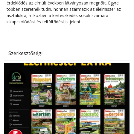
érdeklődés az elmúlt években látványosan megnőtt. Egyre
többen szeretnék tudni, honnan származik az élelmiszer az
l
asztalukra, miközben a kertészkedés sokak számára
kikapcsolódást és feltöltődést is jelent.
é
d
Szerkesztőségi