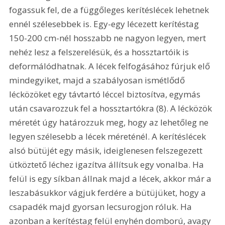
fogassuk fel, de a függőleges kerítéslécek lehetnek 
ennél szélesebbek is. Egy-egy lécezett kerítéstag 
150-200 cm-nél hosszabb ne nagyon legyen, mert 
nehéz lesz a felszerelésük, és a hossztartóik is 
deformálódhatnak. A lécek felfogásához fúrjuk elő 
mindegyiket, majd a szabályosan ismétlődő 
lécközöket egy távtartó léccel biztosítva, egymás 
után csavarozzuk fel a hossztartókra (8). A lécközök 
méretét úgy határozzuk meg, hogy az lehetőleg ne 
legyen szélesebb a lécek méreténél. A kerítéslécek 
alsó bütüjét egy másik, ideiglenesen felszegezett 
ütköztető léchez igazítva állítsuk egy vonalba. Ha 
felül is egy síkban állnak majd a lécek, akkor már a 
leszabásukkor vágjuk ferdére a bütüjüket, hogy a 
csapadék majd gyorsan lecsurogjon róluk. Ha 
azonban a kerítéstag felül enyhén domború, avagy 