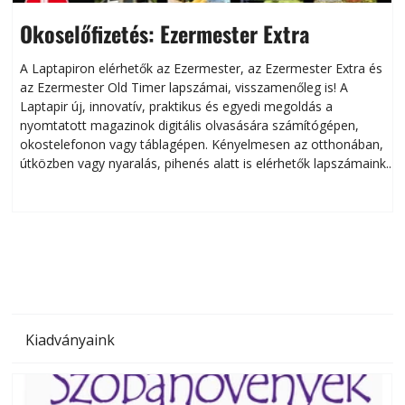
Okoselőfizetés: Ezermester Extra
A Laptapiron elérhetők az Ezermester, az Ezermester Extra és
az Ezermester Old Timer lapszámai, visszamenőleg is! A
Laptapir új, innovatív, praktikus és egyedi megoldás a
L
nyomtatott magazinok digitális olvasására számítógépen,
okostelefonon vagy táblagépen. Kényelmesen az otthonában,
útközben vagy nyaralás, pihenés alatt is elérhetők lapszámaink.
ú
Bárhol, bármikor, akár külföldön élve vagy dolgozva is
B
olvashatók az Ezermester lapszámai. A Laptapir kényelmes
megoldás, mert: – t
Kiadványaink