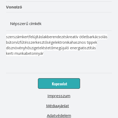
Vonalzó
Népszerű címkék
szerszám
kert
felújítás
lakberendezés
kreatív ötlet
barkácsolás
bútor
víz
fűtés
szerkesztőség
elektronika
hasznos tippek
dísznövény
hőszigetelés
tető
megújuló energia
tisztítás
kerti munka
beton
nyár
Kapcsolat
Impresszum
Médiaajánlat
Adatvédelem