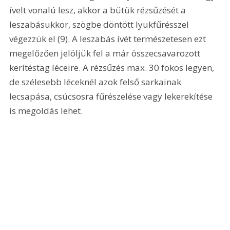
ívelt vonalú lesz, akkor a bütük rézsűzését a 
leszabásukkor, szögbe döntött lyukfűrésszel 
végezzük el (9). A leszabás ívét természetesen ezt 
megelőzően jelöljük fel a már összecsavarozott 
kerítéstag léceire. A rézsűzés max. 30 fokos legyen, 
de szélesebb léceknél azok felső sarkainak 
lecsapása, csúcsosra fűrészelése vagy lekerekítése 
is megoldás lehet. 