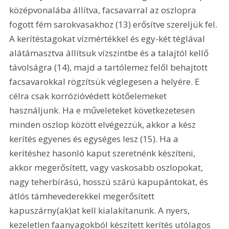
középvonalába állítva, facsavarral az oszlopra 
fogott fém sarokvasakhoz (13) erősítve szereljük fel. 
A kerítéstagokat vízmértékkel és egy-két téglával 
alátámasztva állítsuk vízszintbe és a talajtól kellő 
távolságra (14), majd a tartólemez felől behajtott 
facsavarokkal rögzítsük véglegesen a helyére. E 
célra csak korrózióvédett kötőelemeket 
használjunk. Ha e műveleteket következetesen 
minden oszlop között elvégezzük, akkor a kész 
kerítés egyenes és egységes lesz (15). Ha a 
kerítéshez hasonló kaput szeretnénk készíteni, 
akkor megerősített, vagy vaskosabb oszlopokat, 
nagy teherbírású, hosszú szárú kapupántokat, és 
átlós támhevederekkel megerősített 
kapuszárny(ak)at kell kialakítanunk. A nyers, 
kezeletlen faanyagokból készített kerítés utólagos 