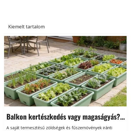
Kiemelt tartalom
Balkon kertészkedés vagy magaságyás?
Helytakarékos kertészkedés
A saját termesztésű zöldségek és fűszernövények iránti