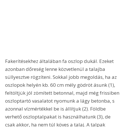
Fakerítésekhez általában fa oszlop dukál. Ezeket 
azonban dőreség lenne közvetlenül a talajba 
süllyesztve rögzíteni. Sokkal jobb megoldás, ha az 
oszlopok helyén kb. 60 cm mély gödröt ásunk (1), 
feltöltjük jól zömített betonnal, majd még frissiben 
oszloptartó vasalatot nyomunk a lágy betonba, s 
azonnal vízmértékkel be is állítjuk (2). Földbe 
verhető oszloptalpakat is használhatunk (3), de 
csak akkor, ha nem túl köves a talaj. A talpak 