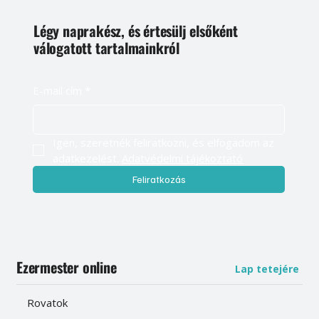
Légy naprakész, és értesülj elsőként
válogatott tartalmainkról
E-mail cím
*
Igen, szeretnék feliratkozni, és elfogadom az 
adatkezelést. 
Adatvédelmi tájékoztató
Feliratkozás
Ezermester online
Lap tetejére
Rovatok