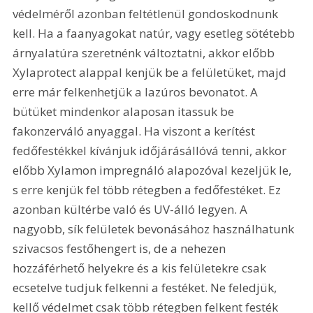
védelméről azonban feltétlenül gondoskodnunk 
kell. Ha a faanyagokat natúr, vagy esetleg sötétebb 
árnyalatúra szeretnénk változtatni, akkor előbb 
Xylaprotect alappal kenjük be a felületüket, majd 
erre már felkenhetjük a lazúros bevonatot. A 
bütüket mindenkor alaposan itassuk be 
fakonzerváló anyaggal. Ha viszont a kerítést 
fedőfestékkel kívánjuk időjárásállóvá tenni, akkor 
előbb Xylamon impregnáló alapozóval kezeljük le, 
s erre kenjük fel több rétegben a fedőfestéket. Ez 
azonban kültérbe való és UV-álló legyen. A 
nagyobb, sík felületek bevonásához használhatunk 
szivacsos festőhengert is, de a nehezen 
hozzáférhető helyekre és a kis felületekre csak 
ecsetelve tudjuk felkenni a festéket. Ne feledjük, 
kellő védelmet csak több rétegben felkent festék 