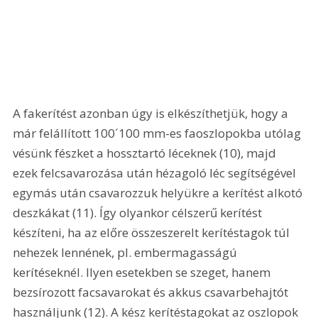
A fakerítést azonban úgy is elkészíthetjük, hogy a 
már felállított 100´100 mm-es faoszlopokba utólag 
vésünk fészket a hossztartó léceknek (10), majd 
ezek felcsavarozása után hézagoló léc segítségével 
egymás után csavarozzuk helyükre a kerítést alkotó 
deszkákat (11). Így olyankor célszerű kerítést 
készíteni, ha az előre összeszerelt kerítéstagok túl 
nehezek lennének, pl. embermagasságú 
kerítéseknél. Ilyen esetekben se szeget, hanem 
bezsírozott facsavarokat és akkus csavarbehajtót 
használjunk (12). A kész kerítéstagokat az oszlopok 