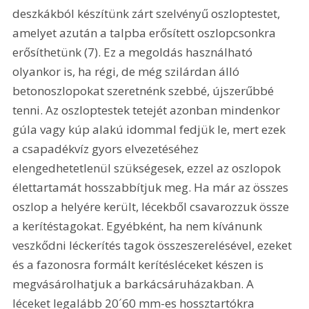
deszkákból készítünk zárt szelvényű oszloptestet, 
amelyet azután a talpba erősített oszlopcsonkra 
erősíthetünk (7). Ez a megoldás használható 
olyankor is, ha régi, de még szilárdan álló 
betonoszlopokat szeretnénk szebbé, újszerűbbé 
tenni. Az oszloptestek tetejét azonban mindenkor 
gúla vagy kúp alakú idommal fedjük le, mert ezek 
a csapadékvíz gyors elvezetéséhez 
elengedhetetlenül szükségesek, ezzel az oszlopok 
élettartamát hosszabbítjuk meg. Ha már az összes 
oszlop a helyére került, lécekből csavarozzuk össze 
a kerítéstagokat. Egyébként, ha nem kívánunk 
veszkődni léckerítés tagok összeszerelésével, ezeket 
és a fazonosra formált kerítésléceket készen is 
megvásárolhatjuk a barkácsáruházakban. A 
léceket legalább 20´60 mm-es hossztartókra 