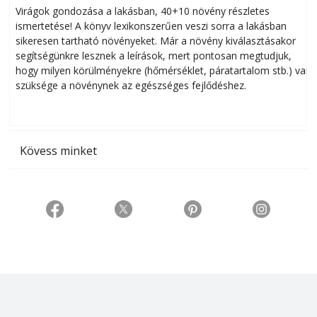
Virágok gondozása a lakásban, 40+10 növény részletes
ismertetése! A könyv lexikonszerűen veszi sorra a lakásban
s
sikeresen tart­ha­tó növényeket. Már a növény kiválasztásakor
h
segítségünkre lesznek a leírások, mert pontosan megtudjuk,
k
hogy milyen körülményekre (hőmérséklet, páratartalom stb.) van
szüksége a növénynek az egészséges fejlődéshez.
t
Kövess minket