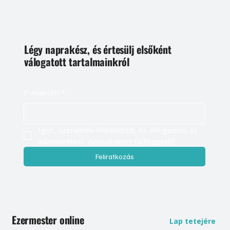
Légy naprakész, és értesülj elsőként
válogatott tartalmainkról
E-mail cím
*
Igen, szeretnék feliratkozni, és elfogadom az 
adatkezelést. 
Adatvédelmi tájékoztató
Feliratkozás
Ezermester online
Lap tetejére