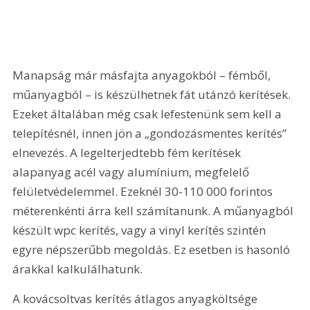
Manapság már másfajta anyagokból – fémből, 
műanyagból – is készülhetnek fát utánzó kerítések. 
Ezeket általában még csak lefestenünk sem kell a 
telepítésnél, innen jön a „gondozásmentes kerítés” 
elnevezés. A legelterjedtebb fém kerítések 
alapanyag acél vagy alumínium, megfelelő 
felületvédelemmel. Ezeknél 30-110 000 forintos 
méterenkénti árra kell számítanunk. A műanyagból 
készült wpc kerítés, vagy a vinyl kerítés szintén 
egyre népszerűbb megoldás. Ez esetben is hasonló 
árakkal kalkulálhatunk.
A kovácsoltvas kerítés átlagos anyagköltsége 