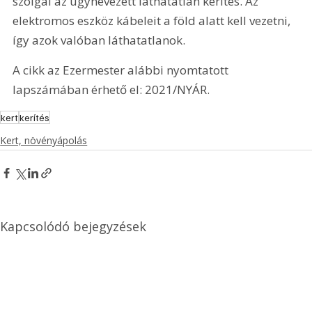
szolgál az úgynevezett láthatatlan kerítés. Az 
elektromos eszköz kábeleit a föld alatt kell vezetni, 
így azok valóban láthatatlanok.
A cikk az Ezermester alábbi nyomtatott 
lapszámában érhető el: 2021/NYÁR.
kert
kerítés
Kert, növényápolás
Kapcsolódó bejegyzések