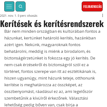
FELIRATKOZÁS
2021. nov. 1.
3 perc olvasás
Kerítések és kerítésrendszerek
Bár nem minden országban és kultúrában fontos a 
házunkat, kertünket határoló kerítés, hazánkban 
azért igen. Nekünk, magyaroknak fontos 
behatárolni, meddig is miénk a birodalom, és 
biztonságérzetünket is fokozza egy jó kerítés. De 
nem csak érzésekről és biztonságról szól ez a 
történet, fontos szerepe van itt az esztétikának is, 
hiszen ugyanúgy, mint házunk teteje, otthonunk 
kerítése is meghatározza az összképet, az 
összbenyomást, ráadásul ez az, ami legelőször 
szembetűnik a kívülről érkezőnek. Választási 
lehetőség pedig bőven van, csak bírja a 