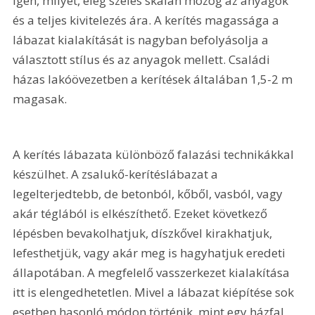
igen, milyet, elég széles skálán mozog az anyagok 
és a teljes kivitelezés ára. A kerítés magassága a 
lábazat kialakítását is nagyban befolyásolja a 
választott stílus és az anyagok mellett. Családi 
házas lakóövezetben a kerítések általában 1,5-2 m 
magasak.
A kerítés lábazata különböző falazási technikákkal 
készülhet. A zsalukő-kerítéslábazat a 
legelterjedtebb, de betonból, kőből, vasból, vagy 
akár téglából is elkészíthető. Ezeket következő 
lépésben bevakolhatjuk, díszkővel kirakhatjuk, 
lefesthetjük, vagy akár meg is hagyhatjuk eredeti 
állapotában. A megfelelő vasszerkezet kialakítása 
itt is elengedhetetlen. Mivel a lábazat kiépítése sok 
esetben hasonló módon történik, mint egy házfal 