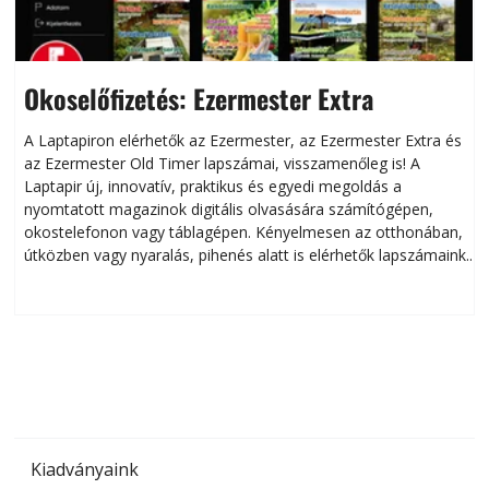
Okoselőfizetés: Ezermester Extra
A Laptapiron elérhetők az Ezermester, az Ezermester Extra és
az Ezermester Old Timer lapszámai, visszamenőleg is! A
Laptapir új, innovatív, praktikus és egyedi megoldás a
L
nyomtatott magazinok digitális olvasására számítógépen,
okostelefonon vagy táblagépen. Kényelmesen az otthonában,
útközben vagy nyaralás, pihenés alatt is elérhetők lapszámaink.
ú
Bárhol, bármikor, akár külföldön élve vagy dolgozva is
B
olvashatók az Ezermester lapszámai. A Laptapir kényelmes
megoldás, mert: – t
Kiadványaink