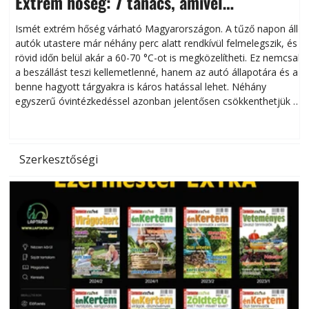
Extrém hőség: 7 tanács, amivel
megóvhatjuk autónkat a nyári károktól
Ismét extrém hőség várható Magyarországon. A tűző napon álló
autók utastere már néhány perc alatt rendkívül felmelegszik, és
rövid időn belül akár a 60-70 °C-ot is megközelítheti. Ez nemcsak
n
a beszállást teszi kellemetlenné, hanem az autó állapotára és a
benne hagyott tárgyakra is káros hatással lehet. Néhány
egyszerű óvintézkedéssel azonban jelentősen csökkenthetjük a
hőség káros hatásait.
l
Szerkesztőségi