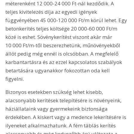
méterenként 12 000-24 000 Ft-nál kezdődik. A 
teljes kivitelezés díja az egyedi igények 
függvényében 45 000-120 000 Ft/m körül lehet. Egy 
betonkerítés teljes költsége 20 000-60 000 Ft/m 
közé is eshet. Sövénykerítést viszont akár már 
10 000 Ft/m-től beszerezhetünk, műnövényekből 
állót pedig még ennél is olcsóbban. A megfelelő 
karbantartásra és az ezzel kapcsolatos szabályok 
betartására ugyanakkor fokozottan oda kell 
figyelni.
Bizonyos esetekben szükség lehet kisebb, 
alacsonyabb kerítések telepítésére is növényeink, 
háziállataink vagy gyermekeink biztonsága 
érdekében. A kiskert vagy a medence lekerítésére is 
ilyeneket alkalmazhatunk. A fém táblás kerítés 
alacsonyabb és még kedvezőbb árú változata a 