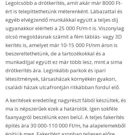
Legolcsóbb a drótkerítés, amit akár már 8000 Ft-
ért is telepíttethetünk méterenként. Lábazattal és 
egyéb elvégzendő munkákkal együtt a teljes díj 
ugyanakkor elérheti a 25 000 Ft/m-t is. Viszonylag 
olcsó megoldásnak számít a fém táblás- vagy 3D 
kerítés is, amelyet már 10-15 000 Ft/nm áron is 
beszereltethetünk, de a tartozékokkal és a 
munkadíjjal együtt ez már több lesz, mint a sima 
drótkerítés ára. Leginkább parkok és ipari 
létesítmények, társasházak környékén gyakori, 
családi házak utcafrontján ritkábban fordul elő.
A kerítések eredetileg nagyrészt fából készültek, és 
ma is népszerűek ezek a határolók. Igen sokféle 
faanyagról beszélünk ezen belül. A teljes fakerítés 
építés ára 30 000-110 000 Ft/m, ha alapelemekből 
építjük meg. Fakerítést azonban teljesen előre 