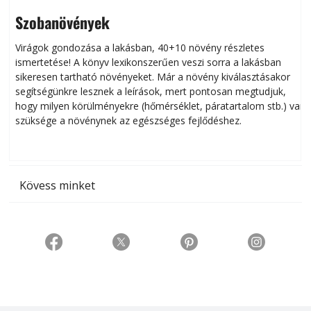
Szobanövények
Virágok gondozása a lakásban, 40+10 növény részletes
ismertetése! A könyv lexikonszerűen veszi sorra a lakásban
s
sikeresen tart­ha­tó növényeket. Már a növény kiválasztásakor
h
segítségünkre lesznek a leírások, mert pontosan megtudjuk,
k
hogy milyen körülményekre (hőmérséklet, páratartalom stb.) van
szüksége a növénynek az egészséges fejlődéshez.
t
Kövess minket