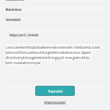
Barkács
Vonalzó
Népszerű címkék
szerszám
kert
felújítás
lakberendezés
kreatív ötlet
barkácsolás
bútor
víz
fűtés
szerkesztőség
elektronika
hasznos tippek
dísznövény
hőszigetelés
tető
megújuló energia
tisztítás
kerti munka
beton
nyár
Kapcsolat
Impresszum