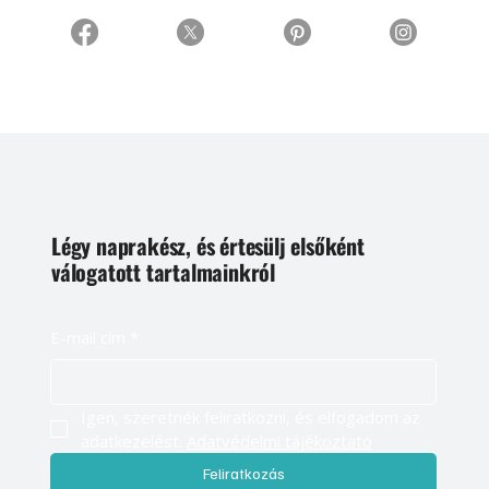
Légy naprakész, és értesülj elsőként
válogatott tartalmainkról
E-mail cím
*
Igen, szeretnék feliratkozni, és elfogadom az 
adatkezelést. 
Adatvédelmi tájékoztató
Feliratkozás