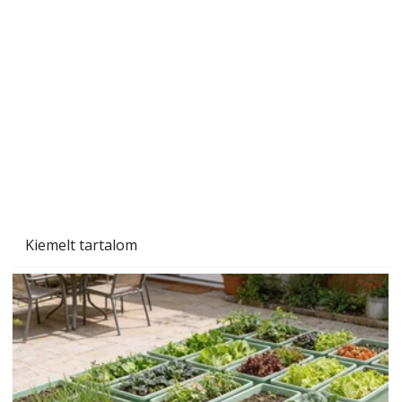
Szerzőjéhez sokan fordultak levelükkel és
személyesen is. Önzetlenül segített
mindenkinek, így több helyhez köt
Kiemelt tartalom