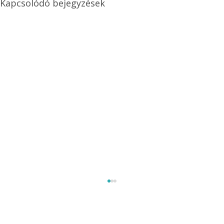
Kapcsolódó bejegyzések
Méretezett kétéltű antenna
Az Ezermester 1980/9. számában bemutatott
"Kétéltű antenna" nagy érdeklődést váltott ki.