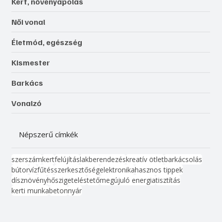
Kert, növényápolás
Női vonal
Életmód, egészség
Kismester
Barkács
Vonalzó
Népszerű címkék
szerszám
kert
felújítás
lakberendezés
kreatív ötlet
barkácsolás
bútor
víz
fűtés
szerkesztőség
elektronika
hasznos tippek
dísznövény
hőszigetelés
tető
megújuló energia
tisztítás
kerti munka
beton
nyár