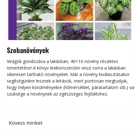
Szobanövények
Virágok gondozása a lakásban, 40+10 növény részletes
ismertetése! A könyv lexikonszerűen veszi sorra a lakásban
s
sikeresen tart­ha­tó növényeket. Már a növény kiválasztásakor
h
segítségünkre lesznek a leírások, mert pontosan megtudjuk,
k
hogy milyen körülményekre (hőmérséklet, páratartalom stb.) van
szüksége a növénynek az egészséges fejlődéshez.
t
Kövess minket