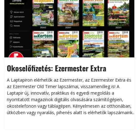
Okoselőfizetés: Ezermester Extra
A Laptapiron elérhetők az Ezermester, az Ezermester Extra és
az Ezermester Old Timer lapszámai, visszamenőleg is! A
Laptapir új, innovatív, praktikus és egyedi megoldás a
L
nyomtatott magazinok digitális olvasására számítógépen,
okostelefonon vagy táblagépen. Kényelmesen az otthonában,
útközben vagy nyaralás, pihenés alatt is elérhetők lapszámaink.
ú
Bárhol, bármikor, akár külföldön élve vagy dolgozva is
B
olvashatók az Ezermester lapszámai. A Laptapir kényelmes
megoldás, mert: – t