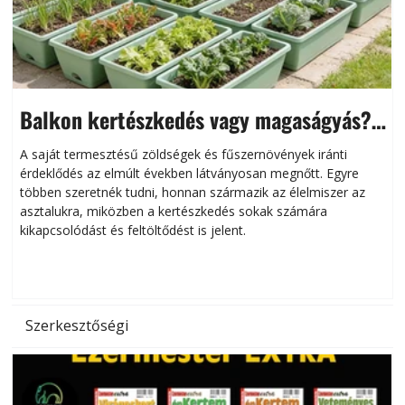
Balkon kertészkedés vagy magaságyás?
Helytakarékos kertészkedés
A saját termesztésű zöldségek és fűszernövények iránti
érdeklődés az elmúlt években látványosan megnőtt. Egyre
többen szeretnék tudni, honnan származik az élelmiszer az
l
asztalukra, miközben a kertészkedés sokak számára
kikapcsolódást és feltöltődést is jelent.
é
d
Szerkesztőségi