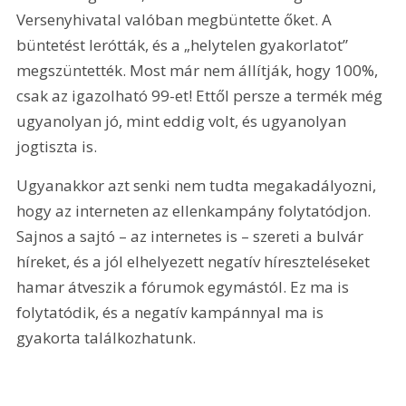
Versenyhivatal valóban megbüntette őket. A 
büntetést lerótták, és a „helytelen gyakorlatot” 
megszüntették. Most már nem állítják, hogy 100%, 
csak az igazolható 99-et! Ettől persze a termék még 
ugyanolyan jó, mint eddig volt, és ugyanolyan 
jogtiszta is.
Ugyanakkor azt senki nem tudta megakadályozni, 
hogy az interneten az ellenkampány folytatódjon. 
Sajnos a sajtó – az internetes is – szereti a bulvár 
híreket, és a jól elhelyezett negatív híreszteléseket 
hamar átveszik a fórumok egymástól. Ez ma is 
folytatódik, és a negatív kampánnyal ma is 
gyakorta találkozhatunk.