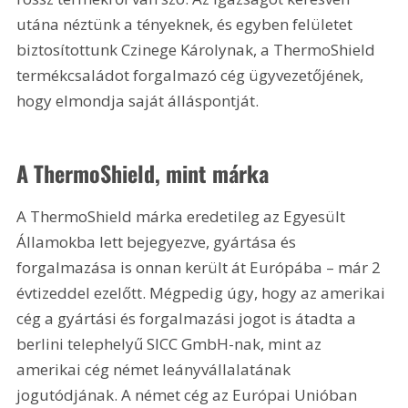
utána néztünk a tényeknek, és egyben felületet 
biztosítottunk Czinege Károlynak, a ThermoShield 
termékcsaládot forgalmazó cég ügyvezetőjének, 
hogy elmondja saját álláspontját.
A ThermoShield, mint márka
A ThermoShield márka eredetileg az Egyesült 
Államokba lett bejegyezve, gyártása és 
forgalmazása is onnan került át Európába – már 2 
évtizeddel ezelőtt. Mégpedig úgy, hogy az amerikai 
cég a gyártási és forgalmazási jogot is átadta a 
berlini telephelyű SICC GmbH-nak, mint az 
amerikai cég német leányvállalatának 
jogutódjának. A német cég az Európai Unióban 