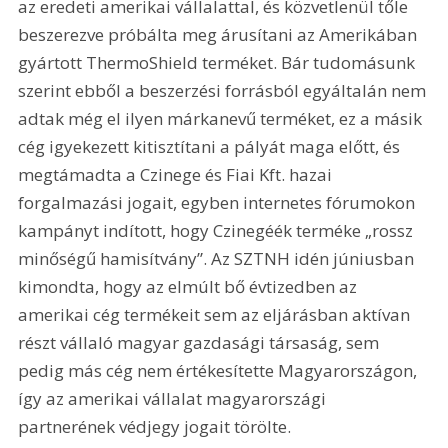
az eredeti amerikai vállalattal, és közvetlenül tőle 
beszerezve próbálta meg árusítani az Amerikában 
gyártott ThermoShield terméket. Bár tudomásunk 
szerint ebből a beszerzési forrásból egyáltalán nem 
adtak még el ilyen márkanevű terméket, ez a másik 
cég igyekezett kitisztítani a pályát maga előtt, és 
megtámadta a Czinege és Fiai Kft. hazai 
forgalmazási jogait, egyben internetes fórumokon 
kampányt indított, hogy Czinegéék terméke „rossz 
minőségű hamisítvány”. Az SZTNH idén júniusban 
kimondta, hogy az elmúlt bő évtizedben az 
amerikai cég termékeit sem az eljárásban aktívan 
részt vállaló magyar gazdasági társaság, sem 
pedig más cég nem értékesítette Magyarországon, 
így az amerikai vállalat magyarországi 
partnerének védjegy jogait törölte.