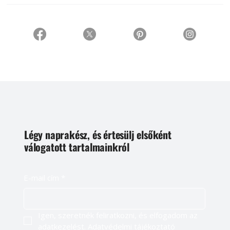
Légy naprakész, és értesülj elsőként
válogatott tartalmainkról
E-mail cím
*
Igen, szeretnék feliratkozni, és elfogadom az 
adatkezelést. 
Adatvédelmi tájékoztató