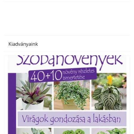
megoldás, mert: – t
Kiadványaink