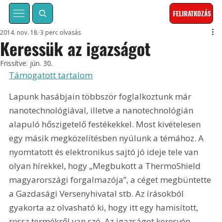
FELIRATKOZÁS
2014. nov. 18.
3 perc olvasás
Keressük az igazságot
Frissítve:
jún. 30.
Támogatott tartalom
Lapunk hasábjain többször foglalkoztunk már 
nanotechnológiával, illetve a nanotechnológián 
alapuló hőszigetelő festékekkel. Most kivételesen 
egy másik megközelítésben nyúlunk a témához. A 
nyomtatott és elektronikus sajtó jó ideje tele van 
olyan hírekkel, hogy „Megbukott a ThermoShield 
magyarországi forgalmazója”, a céget megbüntette 
a Gazdasági Versenyhivatal stb. Az írásokból 
gyakorta az olvasható ki, hogy itt egy hamisított, 
rossz termékről van szó. Az igazságot keresvén 