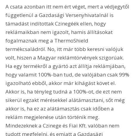
A csata azonban itt nem ért véget, mert a védjegytől 
függetlenül a Gazdasági Versenyhivatalnál is 
támadást indítottak Czinegéék ellen, hogy 
reklámaikban nem igazolt, hamis állításokat 
fogalmaznak meg a ThermoShield 
termékcsaládról. No, itt már több keresni valójuk 
volt, hiszen a Magyar reklámtörvények szigorúak. 
Ha egy termékről a gyártó azt állítja reklámjában, 
hogy valamit 100%-ban tud, de valójában csak 99% 
igazolható ebből, akkor már kihágást követ el. 
Akkor is, ha tényleg tudná a 100%-ot, de ezt nem 
sikerül egzakt mérésekkel alátámasztani, sőt még 
akkor is, ha ez az alátámasztás csak időben a 
reklám megjelenése után történik meg. 
Mindezeknek a Czinege és Fiai Kft. valóban nem 
tudott megfelelni, és emiatt a Gazdasági 