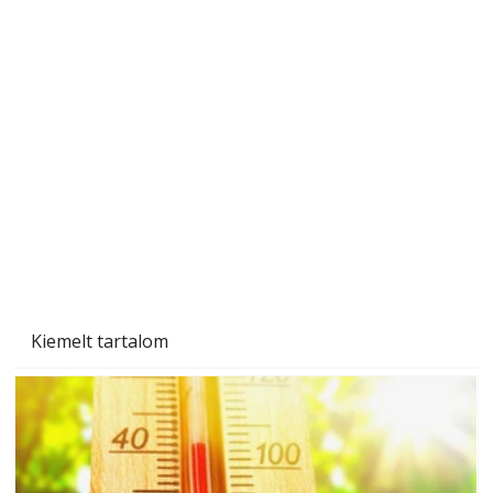
Tiszta homlokzat éveken át
Kiemelt tartalom