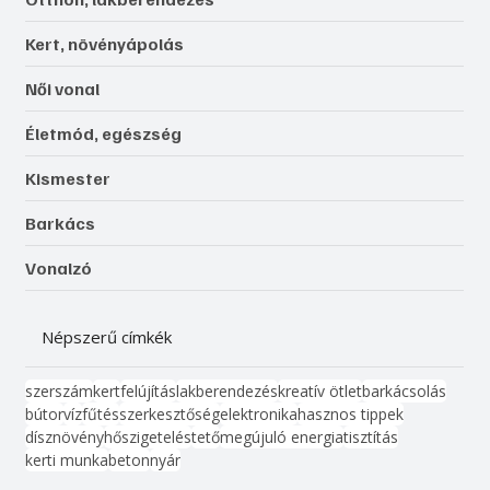
Kert, növényápolás
Női vonal
Életmód, egészség
Kismester
Barkács
Vonalzó
Népszerű címkék
szerszám
kert
felújítás
lakberendezés
kreatív ötlet
barkácsolás
bútor
víz
fűtés
szerkesztőség
elektronika
hasznos tippek
dísznövény
hőszigetelés
tető
megújuló energia
tisztítás
kerti munka
beton
nyár