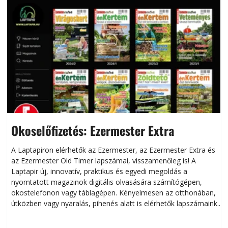
Okoselőfizetés: Ezermester Extra
A Laptapiron elérhetők az Ezermester, az Ezermester Extra és
az Ezermester Old Timer lapszámai, visszamenőleg is! A
Laptapir új, innovatív, praktikus és egyedi megoldás a
L
nyomtatott magazinok digitális olvasására számítógépen,
okostelefonon vagy táblagépen. Kényelmesen az otthonában,
útközben vagy nyaralás, pihenés alatt is elérhetők lapszámaink.
ú
Bárhol, bármikor, akár külföldön élve vagy dolgozva is
B
olvashatók az Ezermester lapszámai. A Laptapir kényelmes