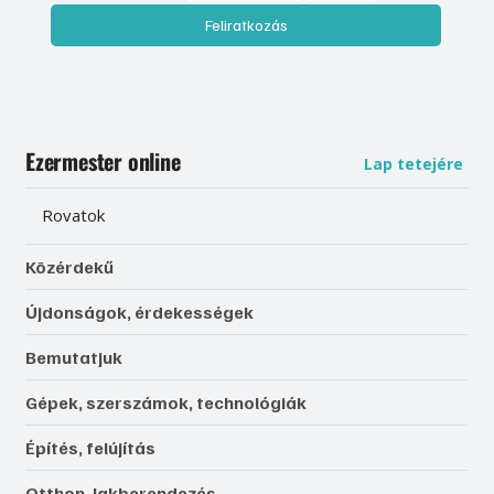
Feliratkozás
Ezermester online
Lap tetejére
Rovatok
Közérdekű
Újdonságok, érdekességek
Bemutatjuk
Gépek, szerszámok, technológiák
Építés, felújítás
Otthon, lakberendezés