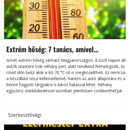
Extrém hőség: 7 tanács, amivel
megóvhatjuk autónkat a nyári károktól
Ismét extrém hőség várható Magyarországon. A tűző napon álló
autók utastere már néhány perc alatt rendkívül felmelegszik, és
rövid időn belül akár a 60-70 °C-ot is megközelítheti. Ez nemcsak
n
a beszállást teszi kellemetlenné, hanem az autó állapotára és a
benne hagyott tárgyakra is káros hatással lehet. Néhány
egyszerű óvintézkedéssel azonban jelentősen csökkenthetjük a
hőség káros hatásait.
l
Szerkesztőségi