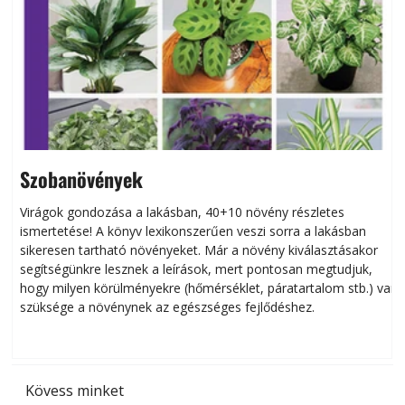
Szobanövények
Virágok gondozása a lakásban, 40+10 növény részletes
ismertetése! A könyv lexikonszerűen veszi sorra a lakásban
s
sikeresen tart­ha­tó növényeket. Már a növény kiválasztásakor
h
segítségünkre lesznek a leírások, mert pontosan megtudjuk,
k
hogy milyen körülményekre (hőmérséklet, páratartalom stb.) van
szüksége a növénynek az egészséges fejlődéshez.
t
Kövess minket