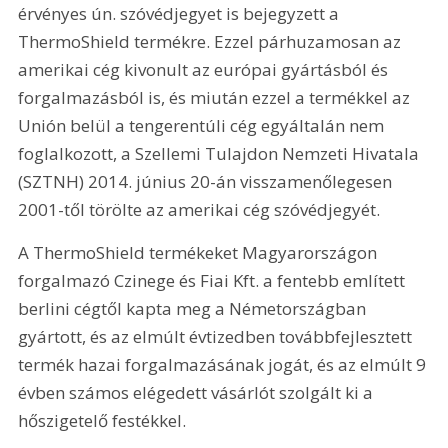
érvényes ún. szóvédjegyet is bejegyzett a 
ThermoShield termékre. Ezzel párhuzamosan az 
amerikai cég kivonult az európai gyártásból és 
forgalmazásból is, és miután ezzel a termékkel az 
Unión belül a tengerentúli cég egyáltalán nem 
foglalkozott, a Szellemi Tulajdon Nemzeti Hivatala 
(SZTNH) 2014. június 20-án visszamenőlegesen 
2001-től törölte az amerikai cég szóvédjegyét.
A ThermoShield termékeket Magyarországon 
forgalmazó Czinege és Fiai Kft. a fentebb említett 
berlini cégtől kapta meg a Németországban 
gyártott, és az elmúlt évtizedben továbbfejlesztett 
termék hazai forgalmazásának jogát, és az elmúlt 9 
évben számos elégedett vásárlót szolgált ki a 
hőszigetelő festékkel.