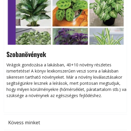
Szobanövények
Virágok gondozása a lakásban, 40+10 növény részletes
ismertetése! A könyv lexikonszerűen veszi sorra a lakásban
s
sikeresen tart­ha­tó növényeket. Már a növény kiválasztásakor
h
segítségünkre lesznek a leírások, mert pontosan megtudjuk,
k
hogy milyen körülményekre (hőmérséklet, páratartalom stb.) van
szüksége a növénynek az egészséges fejlődéshez.
t
Kövess minket