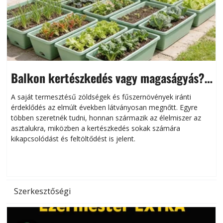
Balkon kertészkedés vagy magaságyás?
Helytakarékos kertészkedés
A saját termesztésű zöldségek és fűszernövények iránti
érdeklődés az elmúlt években látványosan megnőtt. Egyre
többen szeretnék tudni, honnan származik az élelmiszer az
l
asztalukra, miközben a kertészkedés sokak számára
kikapcsolódást és feltöltődést is jelent.
é
d
Szerkesztőségi