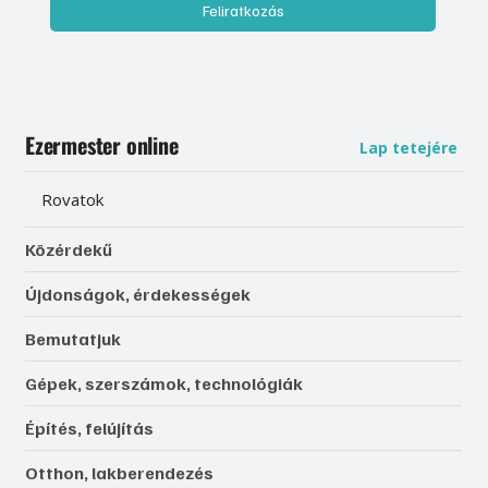
Feliratkozás
Ezermester online
Lap tetejére
Rovatok
Közérdekű
Újdonságok, érdekességek
Bemutatjuk
Gépek, szerszámok, technológiák
Építés, felújítás
Otthon, lakberendezés