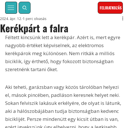
FELIRATKOZÁS
2024. ápr. 12.
1 perc olvasás
Kerékpárt a falra
Féltett kincsünk lett a kerékpár. Azért is, mert egyre 
nagyobb értéket képviselnek, az elektromos 
kerékpárok meg különösen. Nem ritkák a milliós 
biciklik, így érthető, hogy fokozott biztonságban 
szeretnénk tartani őket.
Aki teheti, garázsban vagy közös tárolóban helyezi 
el, mások pincében, padláson keresnek helyet neki. 
Sokan felviszik lakásuk erkélyére, de olyat is látunk, 
aki a hálószobájában tudja biztonságban kedvenc 
biciklijét. Persze mindenütt egy kicsit útban is van, 
ezért igyekszünk úgy elhelyezni, hogy a legkisebb 