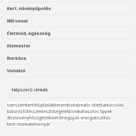
Kert, növényápolás
Női vonal
Életmód, egészség
Kismester
Barkács
Vonalzó
Népszerű címkék
szerszám
kert
felújítás
lakberendezés
kreatív ötlet
barkácsolás
bútor
víz
fűtés
szerkesztőség
elektronika
hasznos tippek
dísznövény
hőszigetelés
tető
megújuló energia
tisztítás
kerti munka
beton
nyár