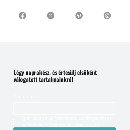
Légy naprakész, és értesülj elsőként
válogatott tartalmainkról
E-mail cím
*
Igen, szeretnék feliratkozni, és elfogadom az 
adatkezelést. 
Adatvédelmi tájékoztató