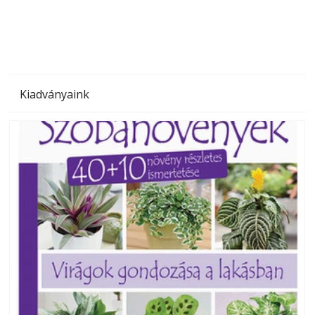
megoldás, mert: – t
Kiadványaink