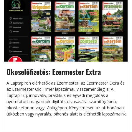
Okoselőfizetés: Ezermester Extra
A Laptapiron elérhetők az Ezermester, az Ezermester Extra és
az Ezermester Old Timer lapszámai, visszamenőleg is! A
Laptapir új, innovatív, praktikus és egyedi megoldás a
L
nyomtatott magazinok digitális olvasására számítógépen,
okostelefonon vagy táblagépen. Kényelmesen az otthonában,
útközben vagy nyaralás, pihenés alatt is elérhetők lapszámaink.
ú
Bárhol, bármikor, akár külföldön élve vagy dolgozva is
B
olvashatók az Ezermester lapszámai. A Laptapir kényelmes