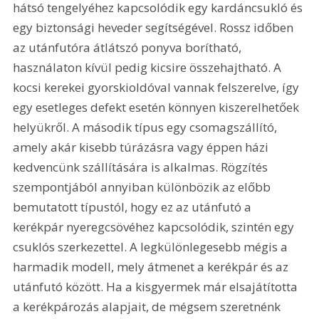
hátsó tengelyéhez kapcsolódik egy kardáncsukló és 
egy biztonsági heveder segítségével. Rossz időben 
az utánfutóra átlátszó ponyva borítható, 
használaton kívül pedig kicsire összehajtható. A 
kocsi kerekei gyorskioldóval vannak felszerelve, így 
egy esetleges defekt esetén könnyen kiszerelhetőek 
helyükről. A második típus egy csomagszállító, 
amely akár kisebb túrázásra vagy éppen házi 
kedvencünk szállítására is alkalmas. Rögzítés 
szempontjából annyiban különbözik az előbb 
bemutatott típustól, hogy ez az utánfutó a 
kerékpár nyeregcsövéhez kapcsolódik, szintén egy 
csuklós szerkezettel. A legkülönlegesebb mégis a 
harmadik modell, mely átmenet a kerékpár és az 
utánfutó között. Ha a kisgyermek már elsajátította 
a kerékpározás alapjait, de mégsem szeretnénk 