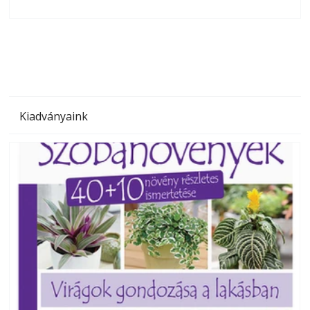
olvashatók az Ezermester lapszámai. A Laptapir kényelmes
megoldás, mert: – t
Kiadványaink