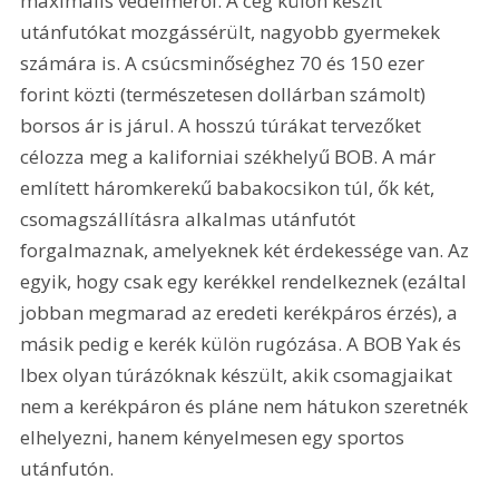
maximális védelméről. A cég külön készít 
utánfutókat mozgássérült, nagyobb gyermekek 
számára is. A csúcsminőséghez 70 és 150 ezer 
forint közti (természetesen dollárban számolt) 
borsos ár is járul. A hosszú túrákat tervezőket 
célozza meg a kaliforniai székhelyű BOB. A már 
említett háromkerekű babakocsikon túl, ők két, 
csomagszállításra alkalmas utánfutót 
forgalmaznak, amelyeknek két érdekessége van. Az 
egyik, hogy csak egy kerékkel rendelkeznek (ezáltal 
jobban megmarad az eredeti kerékpáros érzés), a 
másik pedig e kerék külön rugózása. A BOB Yak és 
Ibex olyan túrázóknak készült, akik csomagjaikat 
nem a kerékpáron és pláne nem hátukon szeretnék 
elhelyezni, hanem kényelmesen egy sportos 
utánfutón. 