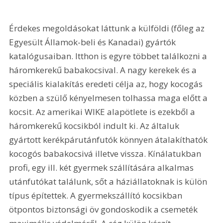
Érdekes megoldásokat láttunk a külföldi (főleg az 
Egyesült Államok-beli és Kanadai) gyártók 
katalógusaiban. Itthon is egyre többet találkozni a 
háromkerekű babakocsival. A nagy kerekek és a 
speciális kialakítás eredeti célja az, hogy kocogás 
közben a szülő kényelmesen tolhassa maga előtt a 
kocsit. Az amerikai WIKE alapötlete is ezekből a 
háromkerekű kocsikból indult ki. Az általuk 
gyártott kerékpárutánfutók könnyen átalakíthatók 
kocogós babakocsivá illetve vissza. Kínálatukban 
profi, egy ill. két gyermek szállítására alkalmas 
utánfutókat találunk, sőt a háziállatoknak is külön 
típus építettek. A gyermekszállító kocsikban 
ötpontos biztonsági öv gondoskodik a csemeték 