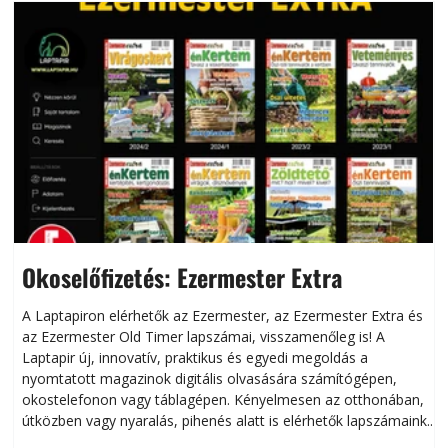
Okoselőfizetés: Ezermester Extra
A Laptapiron elérhetők az Ezermester, az Ezermester Extra és
az Ezermester Old Timer lapszámai, visszamenőleg is! A
Laptapir új, innovatív, praktikus és egyedi megoldás a
L
nyomtatott magazinok digitális olvasására számítógépen,
okostelefonon vagy táblagépen. Kényelmesen az otthonában,
útközben vagy nyaralás, pihenés alatt is elérhetők lapszámaink.
ú
Bárhol, bármikor, akár külföldön élve vagy dolgozva is
B