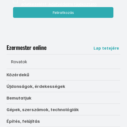
adatkezelést. 
Adatvédelmi tájékoztató
Feliratkozás
Ezermester online
Lap tetejére
Rovatok
Közérdekű
Újdonságok, érdekességek
Bemutatjuk
Gépek, szerszámok, technológiák
Építés, felújítás