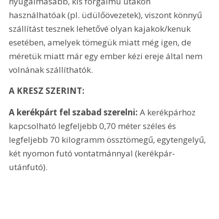
nyugalmasabb, kis forgalmú utakon 
használhatóak (pl. üdülőövezetek), viszont könnyű 
szállítást tesznek lehetővé olyan kajakok/kenuk 
esetében, amelyek tömegük miatt még igen, de 
méretük miatt már egy ember kézi ereje által nem 
volnának szállíthatók. 
A KRESZ SZERINT:
A kerékpárt fel szabad szerelni:
 A kerékpárhoz 
kapcsolható legfeljebb 0,70 méter széles és 
legfeljebb 70 kilogramm össztömegű, egytengelyű, 
két nyomon futó vontatmánnyal (kerékpár-
utánfutó).