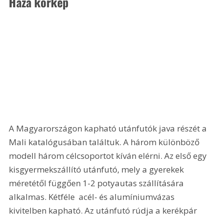
Haza körkép 
A Magyarországon kapható utánfutók java részét a 
Mali katalógusában találtuk. A három különböző 
modell három célcsoportot kíván elérni. Az első egy 
kisgyermekszállító utánfutó, mely a gyerekek 
méretétől függően 1-2 potyautas szállítására 
alkalmas. Kétféle  acél- és alumíniumvázas  
kivitelben kapható. Az utánfutó rúdja a kerékpár 