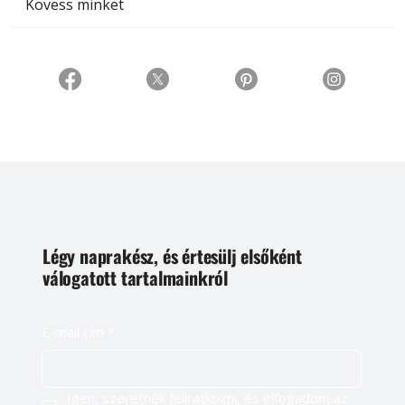
Kövess minket
Légy naprakész, és értesülj elsőként
válogatott tartalmainkról
E-mail cím
*
Igen, szeretnék feliratkozni, és elfogadom az 