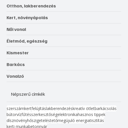
Otthon, lakberendezés
Kert, növényápolás
Női vonal
Életmód, egészség
Kismester
Barkács
Vonalzó
Népszerű címkék
szerszám
kert
felújítás
lakberendezés
kreatív ötlet
barkácsolás
bútor
víz
fűtés
szerkesztőség
elektronika
hasznos tippek
dísznövény
hőszigetelés
tető
megújuló energia
tisztítás
kerti munka
beton
nyár