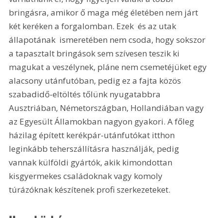
bringásra, amikor ő maga még életében nem járt 
két keréken a forgalomban. Ezek  és az utak 
állapotának  ismeretében nem csoda, hogy sokszor 
a tapasztalt bringások sem szívesen teszik ki 
magukat a veszélynek, pláne nem csemetéjüket egy 
alacsony utánfutóban, pedig ez a fajta közös 
szabadidő-eltöltés tőlünk nyugatabbra 
Ausztriában, Németországban, Hollandiában vagy 
az Egyesült Államokban nagyon gyakori. A főleg 
házilag épített kerékpár-utánfutókat itthon 
leginkább teherszállításra használják, pedig 
vannak külföldi gyártók, akik kimondottan 
kisgyermekes családoknak vagy komoly 
túrázóknak készítenek profi szerkezeteket. 