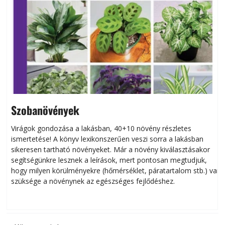
Szobanövények
Virágok gondozása a lakásban, 40+10 növény részletes
ismertetése! A könyv lexikonszerűen veszi sorra a lakásban
s
sikeresen tart­ha­tó növényeket. Már a növény kiválasztásakor
h
segítségünkre lesznek a leírások, mert pontosan megtudjuk,
k
hogy milyen körülményekre (hőmérséklet, páratartalom stb.) van
szüksége a növénynek az egészséges fejlődéshez.
t