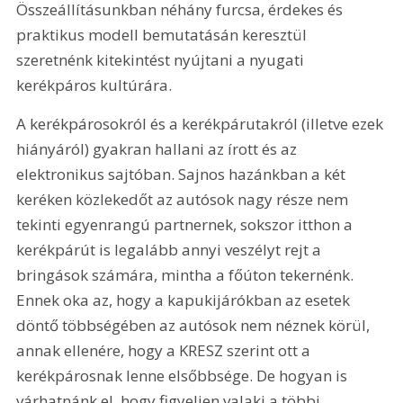
Összeállításunkban néhány furcsa, érdekes és 
praktikus modell bemutatásán keresztül 
szeretnénk kitekintést nyújtani a nyugati 
kerékpáros kultúrára.
A kerékpárosokról és a kerékpárutakról (illetve ezek 
hiányáról) gyakran hallani az írott és az 
elektronikus sajtóban. Sajnos hazánkban a két 
keréken közlekedőt az autósok nagy része nem 
tekinti egyenrangú partnernek, sokszor itthon a 
kerékpárút is legalább annyi veszélyt rejt a 
bringások számára, mintha a főúton tekernénk. 
Ennek oka az, hogy a kapukijárókban az esetek 
döntő többségében az autósok nem néznek körül, 
annak ellenére, hogy a KRESZ szerint ott a 
kerékpárosnak lenne elsőbbsége. De hogyan is 
várhatnánk el, hogy figyeljen valaki a többi 