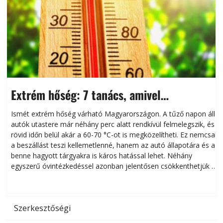
Extrém hőség: 7 tanács, amivel
megóvhatjuk autónkat a nyári károktól
Ismét extrém hőség várható Magyarországon. A tűző napon álló
autók utastere már néhány perc alatt rendkívül felmelegszik, és
rövid időn belül akár a 60-70 °C-ot is megközelítheti. Ez nemcsak
n
a beszállást teszi kellemetlenné, hanem az autó állapotára és a
benne hagyott tárgyakra is káros hatással lehet. Néhány
egyszerű óvintézkedéssel azonban jelentősen csökkenthetjük a
hőség káros hatásait.
l
Szerkesztőségi