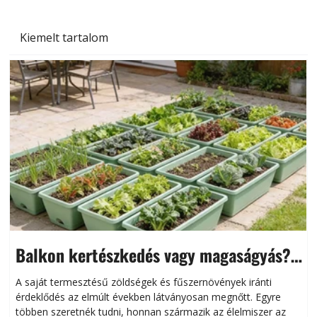
Kiemelt tartalom
Balkon kertészkedés vagy magaságyás?
Helytakarékos kertészkedés
A saját termesztésű zöldségek és fűszernövények iránti
érdeklődés az elmúlt években látványosan megnőtt. Egyre
többen szeretnék tudni, honnan származik az élelmiszer az
l