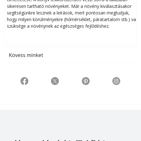
sikeresen tart­ha­tó növényeket. Már a növény kiválasztásakor
h
segítségünkre lesznek a leírások, mert pontosan megtudjuk,
k
hogy milyen körülményekre (hőmérséklet, páratartalom stb.) van
szüksége a növénynek az egészséges fejlődéshez.
t
Kövess minket