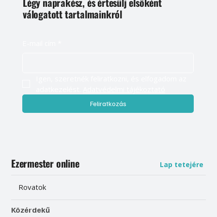
Légy naprakész, és értesülj elsőként
válogatott tartalmainkról
E-mail cím
*
Igen, szeretnék feliratkozni, és elfogadom az 
adatkezelést. 
Adatvédelmi tájékoztató
Feliratkozás
Ezermester online
Lap tetejére
Rovatok
Közérdekű