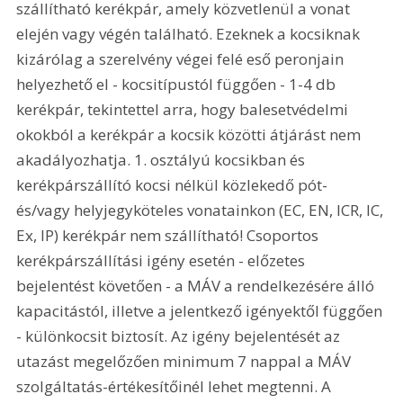
szállítható kerékpár, amely közvetlenül a vonat 
elején vagy végén található. Ezeknek a kocsiknak 
kizárólag a szerelvény végei felé eső peronjain 
helyezhető el - kocsitípustól függően - 1-4 db 
kerékpár, tekintettel arra, hogy balesetvédelmi 
okokból a kerékpár a kocsik közötti átjárást nem 
akadályozhatja. 1. osztályú kocsikban és 
kerékpárszállító kocsi nélkül közlekedő pót- 
és/vagy helyjegyköteles vonatainkon (EC, EN, ICR, IC, 
Ex, IP) kerékpár nem szállítható! Csoportos 
kerékpárszállítási igény esetén - előzetes 
bejelentést követően - a MÁV a rendelkezésére álló 
kapacitástól, illetve a jelentkező igényektől függően 
- különkocsit biztosít. Az igény bejelentését az 
utazást megelőzően minimum 7 nappal a MÁV 
szolgáltatás-értékesítőinél lehet megtenni. A 