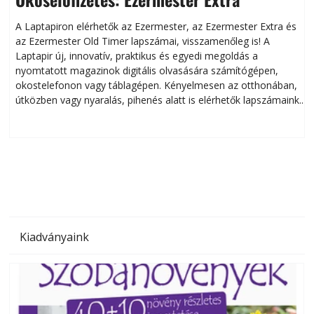
A Laptapiron elérhetők az Ezermester, az Ezermester Extra és
az Ezermester Old Timer lapszámai, visszamenőleg is! A
Laptapir új, innovatív, praktikus és egyedi megoldás a
L
nyomtatott magazinok digitális olvasására számítógépen,
okostelefonon vagy táblagépen. Kényelmesen az otthonában,
útközben vagy nyaralás, pihenés alatt is elérhetők lapszámaink.
ú
Bárhol, bármikor, akár külföldön élve vagy dolgozva is
B
olvashatók az Ezermester lapszámai. A Laptapir kényelmes
megoldás, mert: – t
Kiadványaink