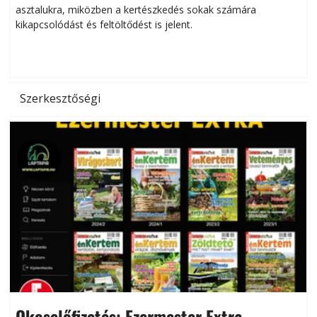
asztalukra, miközben a kertészkedés sokak számára
kikapcsolódást és feltöltődést is jelent.
é
d
Szerkesztőségi
Okoselőfizetés: Ezermester Extra