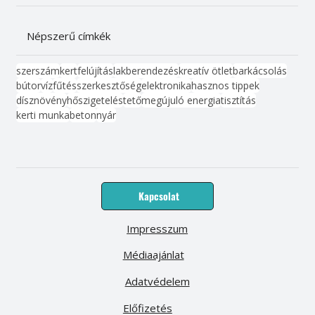
Népszerű címkék
szerszám
kert
felújítás
lakberendezés
kreatív ötlet
barkácsolás
bútor
víz
fűtés
szerkesztőség
elektronika
hasznos tippek
dísznövény
hőszigetelés
tető
megújuló energia
tisztítás
kerti munka
beton
nyár
Kapcsolat
Impresszum
Médiaajánlat
Adatvédelem
Előfizetés