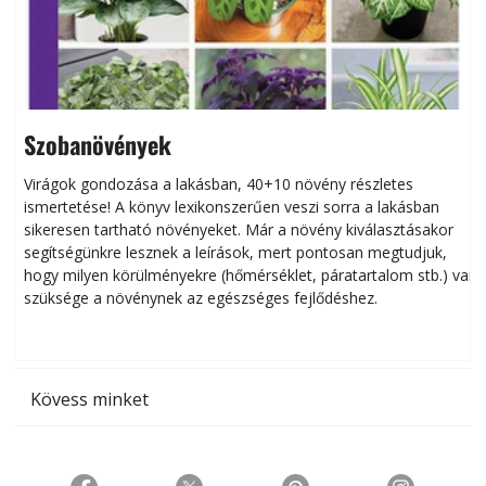
Szobanövények
Virágok gondozása a lakásban, 40+10 növény részletes
ismertetése! A könyv lexikonszerűen veszi sorra a lakásban
s
sikeresen tart­ha­tó növényeket. Már a növény kiválasztásakor
h
segítségünkre lesznek a leírások, mert pontosan megtudjuk,
k
hogy milyen körülményekre (hőmérséklet, páratartalom stb.) van
szüksége a növénynek az egészséges fejlődéshez.
t
Kövess minket