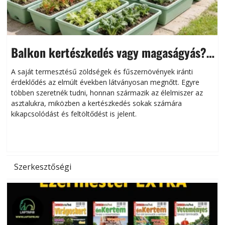
Balkon kertészkedés vagy magaságyás?
Helytakarékos kertészkedés
A saját termesztésű zöldségek és fűszernövények iránti
érdeklődés az elmúlt években látványosan megnőtt. Egyre
többen szeretnék tudni, honnan származik az élelmiszer az
l
asztalukra, miközben a kertészkedés sokak számára
kikapcsolódást és feltöltődést is jelent.
é
d
Szerkesztőségi