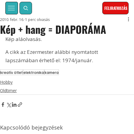
FELIRATKOZÁS
2010. febr. 16.
1 perc olvasás
Kép + hang = DIAPORÁMA
Kép aláolvasás. 
A cikk az Ezermester alábbi nyomtatott 
lapszámában érhető el: 1974/január.
kreatív ötlet
elektronika
kamera
Hobby
Oldtimer
Kapcsolódó bejegyzések