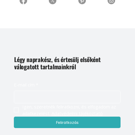
Légy naprakész, és értesülj elsőként
válogatott tartalmainkról
E-mail cím
*
Igen, szeretnék feliratkozni, és elfogadom az 
adatkezelést. 
Adatvédelmi tájékoztató
Feliratkozás