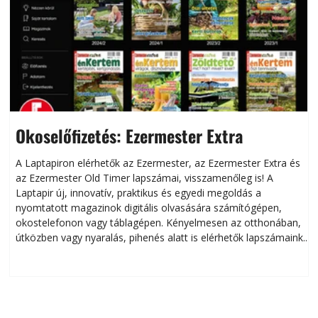
Okoselőfizetés: Ezermester Extra
A Laptapiron elérhetők az Ezermester, az Ezermester Extra és
az Ezermester Old Timer lapszámai, visszamenőleg is! A
Laptapir új, innovatív, praktikus és egyedi megoldás a
L
nyomtatott magazinok digitális olvasására számítógépen,
okostelefonon vagy táblagépen. Kényelmesen az otthonában,
útközben vagy nyaralás, pihenés alatt is elérhetők lapszámaink.
ú
Bárhol, bármikor, akár külföldön élve vagy dolgozva is
B
olvashatók az Ezermester lapszámai. A Laptapir kényelmes
megoldás, mert: – t