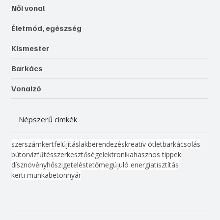
Női vonal
Életmód, egészség
Kismester
Barkács
Vonalzó
Népszerű címkék
szerszám
kert
felújítás
lakberendezés
kreatív ötlet
barkácsolás
bútor
víz
fűtés
szerkesztőség
elektronika
hasznos tippek
dísznövény
hőszigetelés
tető
megújuló energia
tisztítás
kerti munka
beton
nyár