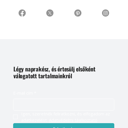
Légy naprakész, és értesülj elsőként
válogatott tartalmainkról
E-mail cím
*
Igen, szeretnék feliratkozni, és elfogadom az 
adatkezelést. 
Adatvédelmi tájékoztató