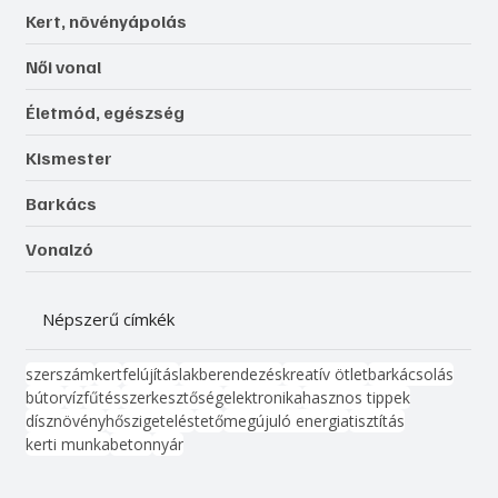
Kert, növényápolás
Női vonal
Életmód, egészség
Kismester
Barkács
Vonalzó
Népszerű címkék
szerszám
kert
felújítás
lakberendezés
kreatív ötlet
barkácsolás
bútor
víz
fűtés
szerkesztőség
elektronika
hasznos tippek
dísznövény
hőszigetelés
tető
megújuló energia
tisztítás
kerti munka
beton
nyár