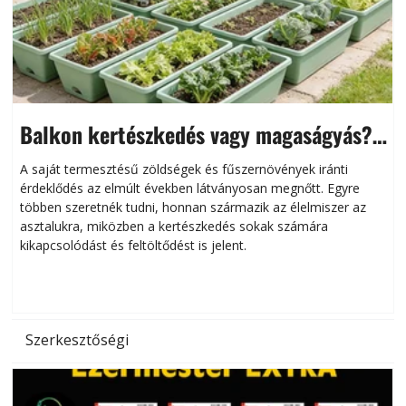
Balkon kertészkedés vagy magaságyás?
Helytakarékos kertészkedés
A saját termesztésű zöldségek és fűszernövények iránti
érdeklődés az elmúlt években látványosan megnőtt. Egyre
többen szeretnék tudni, honnan származik az élelmiszer az
l
asztalukra, miközben a kertészkedés sokak számára
kikapcsolódást és feltöltődést is jelent.
é
d
Szerkesztőségi