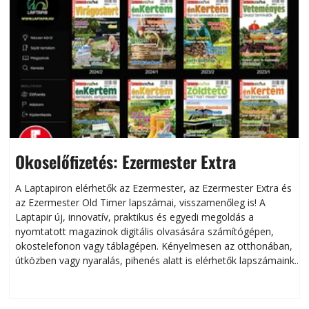
Okoselőfizetés: Ezermester Extra
A Laptapiron elérhetők az Ezermester, az Ezermester Extra és
az Ezermester Old Timer lapszámai, visszamenőleg is! A
Laptapir új, innovatív, praktikus és egyedi megoldás a
L
nyomtatott magazinok digitális olvasására számítógépen,
okostelefonon vagy táblagépen. Kényelmesen az otthonában,
útközben vagy nyaralás, pihenés alatt is elérhetők lapszámaink.
ú
Bárhol, bármikor, akár külföldön élve vagy dolgozva is
B
olvashatók az Ezermester lapszámai. A Laptapir kényelmes
megoldás, mert: – t