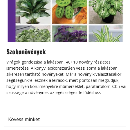
Szobanövények
Virágok gondozása a lakásban, 40+10 növény részletes
ismertetése! A könyv lexikonszerűen veszi sorra a lakásban
s
sikeresen tart­ha­tó növényeket. Már a növény kiválasztásakor
h
segítségünkre lesznek a leírások, mert pontosan megtudjuk,
k
hogy milyen körülményekre (hőmérséklet, páratartalom stb.) van
szüksége a növénynek az egészséges fejlődéshez.
t
Kövess minket