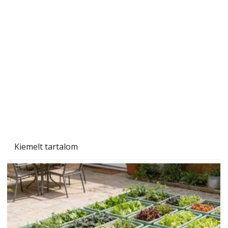
"Kétéltű antenna" nagy érdeklődést váltott ki.
Szerzőjéhez sokan fordultak levelükkel és
személyesen is. Önzetlenül segített
mindenkinek, így több helyhez köt
Kiemelt tartalom