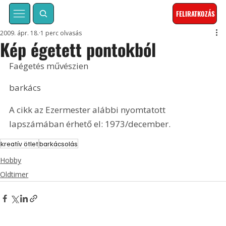
FELIRATKOZÁS
2009. ápr. 18.
1 perc olvasás
Kép égetett pontokból
Faégetés művészien
barkács
A cikk az Ezermester alábbi nyomtatott 
lapszámában érhető el: 1973/december.
kreatív ötlet
barkácsolás
Hobby
Oldtimer