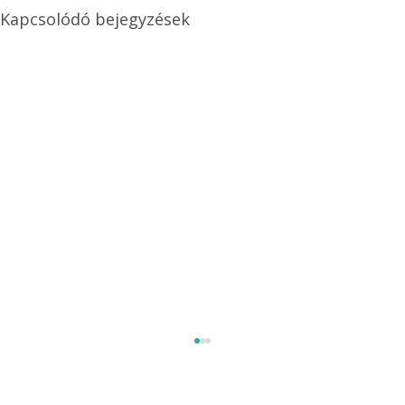
Kapcsolódó bejegyzések
Méretezett kétéltű antenna
Az Ezermester 1980/9. számában bemutatott