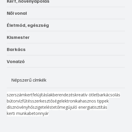
Kert, növényápolás
Női vonal
Életmód, egészség
Kismester
Barkács
Vonalzó
Népszerű címkék
szerszám
kert
felújítás
lakberendezés
kreatív ötlet
barkácsolás
bútor
víz
fűtés
szerkesztőség
elektronika
hasznos tippek
dísznövény
hőszigetelés
tető
megújuló energia
tisztítás
kerti munka
beton
nyár