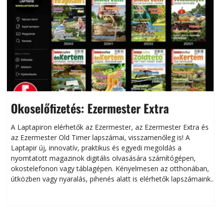
Okoselőfizetés: Ezermester Extra
A Laptapiron elérhetők az Ezermester, az Ezermester Extra és
az Ezermester Old Timer lapszámai, visszamenőleg is! A
Laptapir új, innovatív, praktikus és egyedi megoldás a
L
nyomtatott magazinok digitális olvasására számítógépen,
okostelefonon vagy táblagépen. Kényelmesen az otthonában,
útközben vagy nyaralás, pihenés alatt is elérhetők lapszámaink.
ú
Bárhol, bármikor, akár külföldön élve vagy dolgozva is
B
olvashatók az Ezermester lapszámai. A Laptapir kényelmes
megoldás, mert: – t