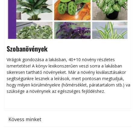
Szobanövények
Virágok gondozása a lakásban, 40+10 növény részletes
ismertetése! A könyv lexikonszerűen veszi sorra a lakásban
s
sikeresen tart­ha­tó növényeket. Már a növény kiválasztásakor
h
segítségünkre lesznek a leírások, mert pontosan megtudjuk,
k
hogy milyen körülményekre (hőmérséklet, páratartalom stb.) van
szüksége a növénynek az egészséges fejlődéshez.
t
Kövess minket