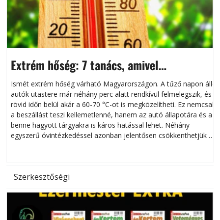
Extrém hőség: 7 tanács, amivel
megóvhatjuk autónkat a nyári károktól
Ismét extrém hőség várható Magyarországon. A tűző napon álló
autók utastere már néhány perc alatt rendkívül felmelegszik, és
rövid időn belül akár a 60-70 °C-ot is megközelítheti. Ez nemcsak
n
a beszállást teszi kellemetlenné, hanem az autó állapotára és a
benne hagyott tárgyakra is káros hatással lehet. Néhány
egyszerű óvintézkedéssel azonban jelentősen csökkenthetjük a
hőség káros hatásait.
l
Szerkesztőségi