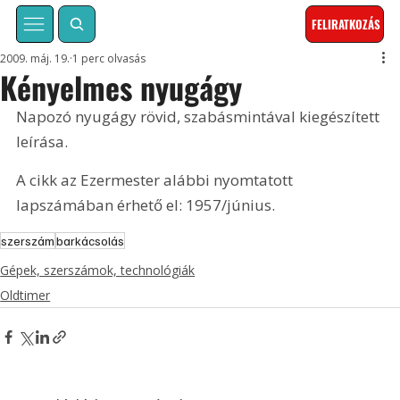
FELIRATKOZÁS
2009. máj. 19.
1 perc olvasás
Kényelmes nyugágy
Napozó nyugágy rövid, szabásmintával kiegészített 
leírása. 
A cikk az Ezermester alábbi nyomtatott 
lapszámában érhető el: 1957/június.
szerszám
barkácsolás
Gépek, szerszámok, technológiák
Oldtimer