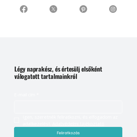
Légy naprakész, és értesülj elsőként
válogatott tartalmainkról
E-mail cím
*
Igen, szeretnék feliratkozni, és elfogadom az 
adatkezelést. 
Adatvédelmi tájékoztató
Feliratkozás