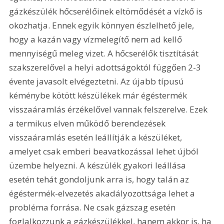
gázkészülék hőcserélőinek eltömődését a vízkő is 
okozhatja. Ennek egyik könnyen észlelhető jele, 
hogy a kazán vagy vízmelegítő nem ad kellő 
mennyiségű meleg vizet. A hőcserélők tisztítását 
szakszerelővel a helyi adottságoktól függően 2-3 
évente javasolt elvégeztetni. Az újabb típusú 
kéménybe kötött készülékek már égéstermék 
visszaáramlás érzékelővel vannak felszerelve. Ezek 
a termikus elven működő berendezések 
visszaáramlás esetén leállítják a készüléket, 
amelyet csak emberi beavatkozással lehet újból 
üzembe helyezni. A készülék gyakori leállása 
esetén tehát gondoljunk arra is, hogy talán az 
égéstermék-elvezetés akadályozottsága lehet a 
probléma forrása. Ne csak gázszag esetén 
foglalkozzunk a gázkészülékkel, hanem akkor is, ha 