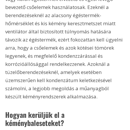
bevezető csőelemek használatosak. Ezeknél a 
berendezéseknél az alacsony égéstermék-
hőmérséklet és kis kémény keresztmetszet miatt 
ventilátor által biztosított túlnyomás hatására 
távozik az égéstermék, ezért fokozattan kell ügyelni 
arra, hogy a csőelemek és azok kötései tömörek 
legyenek, és megfelelő kondenzzárással és 
korrózióállósággal rendelkezzenek. Azoknál a 
tüzelőberendezéseknél, amelyek esetében 
üzemszerűen kell kondenzátum keletkezésével 
számolni, a legjobb megoldás a műanyagból 
készült kéményrendszerek alkalmazása. 
Hogyan kerüljük el a 
kéménybaleseteket?