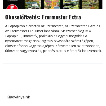
Okoselőfizetés: Ezermester Extra
A Laptapiron elérhetők az Ezermester, az Ezermester Extra és
az Ezermester Old Timer lapszámai, visszamenőleg is! A
Laptapir új, innovatív, praktikus és egyedi megoldás a
L
nyomtatott magazinok digitális olvasására számítógépen,
okostelefonon vagy táblagépen. Kényelmesen az otthonában,
útközben vagy nyaralás, pihenés alatt is elérhetők lapszámaink.
ú
Bárhol, bármikor, akár külföldön élve vagy dolgozva is
B
olvashatók az Ezermester lapszámai. A Laptapir kényelmes
megoldás, mert: – t
Kiadványaink