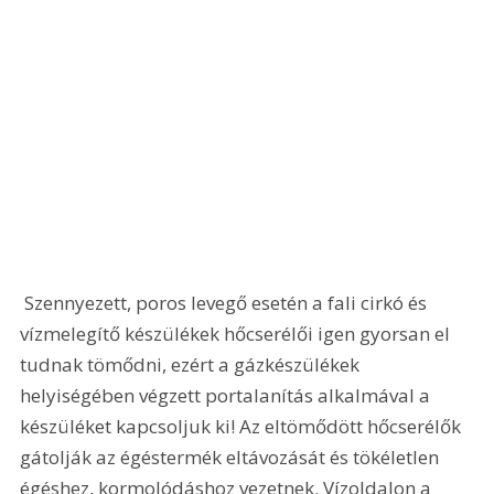
 Szennyezett, poros levegő esetén a fali cirkó és 
vízmelegítő készülékek hőcserélői igen gyorsan el 
tudnak tömődni, ezért a gázkészülékek 
helyiségében végzett portalanítás alkalmával a 
készüléket kapcsoljuk ki! Az eltömődött hőcserélők 
gátolják az égéstermék eltávozását és tökéletlen 
égéshez, kormolódáshoz vezetnek. Vízoldalon a 