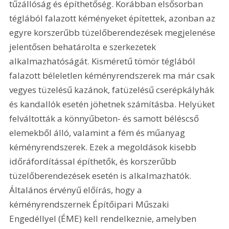
tűzállóság és építhetőség. Korábban elsősorban 
téglából falazott kéményeket építettek, azonban az 
egyre korszerűbb tüzelőberendezések megjelenése 
jelentősen behatárolta e szerkezetek 
alkalmazhatóságát. Kisméretű tömör téglából 
falazott béleletlen kéményrendszerek ma már csak 
vegyes tüzelésű kazánok, fatüzelésű cserépkályhák 
és kandallók esetén jöhetnek számításba. Helyüket 
felváltották a könnyűbeton- és samott béléscső 
elemekből álló, valamint a fém és műanyag 
kéményrendszerek. Ezek a megoldások kisebb 
időráfordítással építhetők, és korszerűbb 
tüzelőberendezések esetén is alkalmazhatók. 
Általános érvényű előírás, hogy a 
kéményrendszernek Építőipari Műszaki 
Engedéllyel (ÉME) kell rendelkeznie, amelyben 