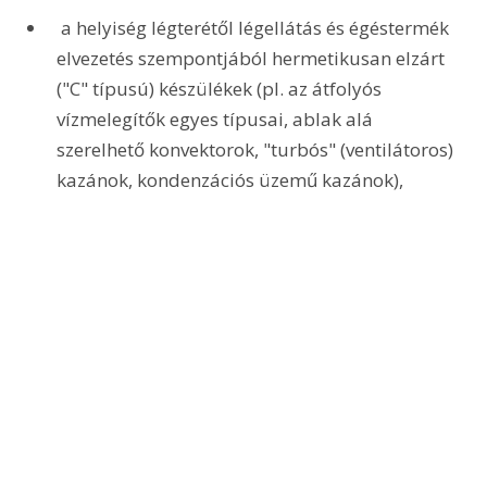
 a helyiség légterétől légellátás és égéstermék 
elvezetés szempontjából hermetikusan elzárt 
("C" típusú) készülékek (pl. az átfolyós 
vízmelegítők egyes típusai, ablak alá 
szerelhető konvektorok, "turbós" (ventilátoros) 
kazánok, kondenzációs üzemű kazánok),