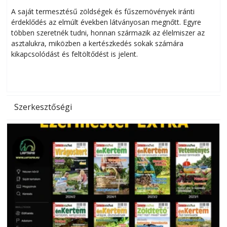
Helytakarékos kertészkedés
A saját termesztésű zöldségek és fűszernövények iránti
érdeklődés az elmúlt években látványosan megnőtt. Egyre
többen szeretnék tudni, honnan származik az élelmiszer az
l
asztalukra, miközben a kertészkedés sokak számára
kikapcsolódást és feltöltődést is jelent.
é
d
Szerkesztőségi