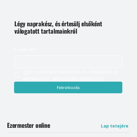
Légy naprakész, és értesülj elsőként
válogatott tartalmainkról
E-mail cím
*
Igen, szeretnék feliratkozni, és elfogadom az 
adatkezelést. 
Adatvédelmi tájékoztató
Feliratkozás
Ezermester online
Lap tetejére