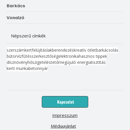
Barkács
Vonalzó
Népszerű címkék
szerszám
kert
felújítás
lakberendezés
kreatív ötlet
barkácsolás
bútor
víz
fűtés
szerkesztőség
elektronika
hasznos tippek
dísznövény
hőszigetelés
tető
megújuló energia
tisztítás
kerti munka
beton
nyár
Kapcsolat
Impresszum
Médiaajánlat