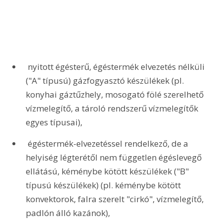
 nyitott égésterű, égéstermék elvezetés nélküli 
("A" típusú) gázfogyasztó készülékek (pl. 
konyhai gáztűzhely, mosogató fölé szerelhető 
vízmelegítő, a tároló rendszerű vízmelegítők 
egyes típusai),
 égéstermék-elvezetéssel rendelkező, de a 
helyiség légterétől nem független égéslevegő 
ellátású, kéménybe kötött készülékek ("B" 
típusú készülékek) (pl. kéménybe kötött 
konvektorok, falra szerelt "cirkó", vízmelegítő, 
padlón álló kazánok),