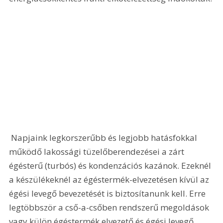
 Napjaink legkorszerűbb és legjobb hatásfokkal 
működő lakossági tüzelőberendezései a zárt 
égésterű (turbós) és kondenzációs kazánok. Ezeknél 
a készülékeknél az égéstermék-elvezetésen kívül az 
égési levegő bevezetését is biztosítanunk kell. Erre 
legtöbbször a cső-a-csőben rendszerű megoldások 
vagy külön égéstermék elvezető és égési levegő 