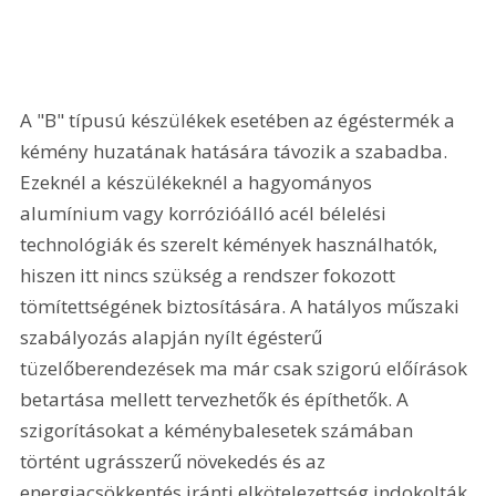
A "B" típusú készülékek esetében az égéstermék a 
kémény huzatának hatására távozik a szabadba. 
Ezeknél a készülékeknél a hagyományos 
alumínium vagy korrózióálló acél bélelési 
technológiák és szerelt kémények használhatók, 
hiszen itt nincs szükség a rendszer fokozott 
tömítettségének biztosítására. A hatályos műszaki 
szabályozás alapján nyílt égésterű 
tüzelőberendezések ma már csak szigorú előírások 
betartása mellett tervezhetők és építhetők. A 
szigorításokat a kéménybalesetek számában 
történt ugrásszerű növekedés és az 
energiacsökkentés iránti elkötelezettség indokolták.