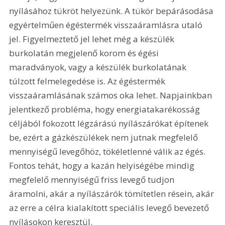
nyílásához tükröt helyezünk. A tükör bepárásodása 
egyértelműen égéstermék visszaáramlásra utaló 
jel. Figyelmeztető jel lehet még a készülék 
burkolatán megjelenő korom és égési 
maradványok, vagy a készülék burkolatának 
túlzott felmelegedése is. Az égéstermék 
visszaáramlásának számos oka lehet. Napjainkban 
jelentkező probléma, hogy energiatakarékosság 
céljából fokozott légzárású nyílászárókat építenek 
be, ezért a gázkészülékek nem jutnak megfelelő 
mennyiségű levegőhöz, tökéletlenné válik az égés. 
Fontos tehát, hogy a kazán helyiségébe mindig 
megfelelő mennyiségű friss levegő tudjon 
áramolni, akár a nyílászárók tömítetlen résein, akár 
az erre a célra kialakított speciális levegő bevezető 
nyílásokon keresztül. 