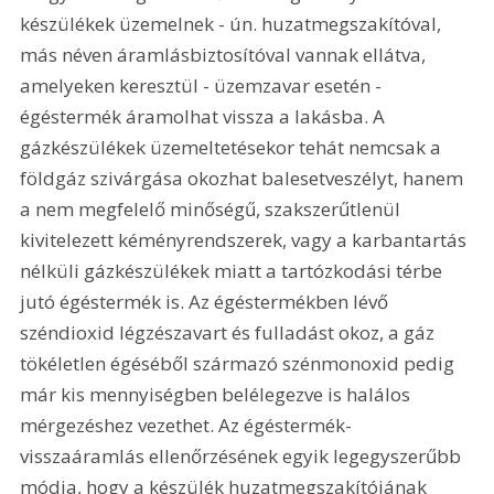
készülékek üzemelnek - ún. huzatmegszakítóval, 
más néven áramlásbiztosítóval vannak ellátva, 
amelyeken keresztül - üzemzavar esetén - 
égéstermék áramolhat vissza a lakásba. A 
gázkészülékek üzemeltetésekor tehát nemcsak a 
földgáz szivárgása okozhat balesetveszélyt, hanem 
a nem megfelelő minőségű, szakszerűtlenül 
kivitelezett kéményrendszerek, vagy a karbantartás 
nélküli gázkészülékek miatt a tartózkodási térbe 
jutó égéstermék is. Az égéstermékben lévő 
széndioxid légzészavart és fulladást okoz, a gáz 
tökéletlen égéséből származó szénmonoxid pedig 
már kis mennyiségben belélegezve is halálos 
mérgezéshez vezethet. Az égéstermék-
visszaáramlás ellenőrzésének egyik legegyszerűbb 
módja, hogy a készülék huzatmegszakítójának 