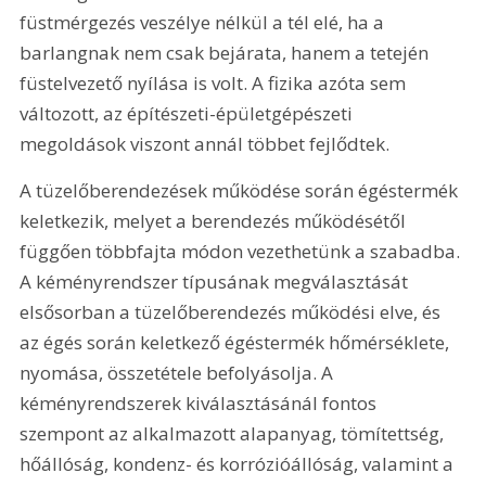
füstmérgezés veszélye nélkül a tél elé, ha a 
barlangnak nem csak bejárata, hanem a tetején 
füstelvezető nyílása is volt. A fizika azóta sem 
változott, az építészeti-épületgépészeti 
megoldások viszont annál többet fejlődtek.
A tüzelőberendezések működése során égéstermék 
keletkezik, melyet a berendezés működésétől 
függően többfajta módon vezethetünk a szabadba. 
A kéményrendszer típusának megválasztását 
elsősorban a tüzelőberendezés működési elve, és 
az égés során keletkező égéstermék hőmérséklete, 
nyomása, összetétele befolyásolja. A 
kéményrendszerek kiválasztásánál fontos 
szempont az alkalmazott alapanyag, tömítettség, 
hőállóság, kondenz- és korrózióállóság, valamint a 