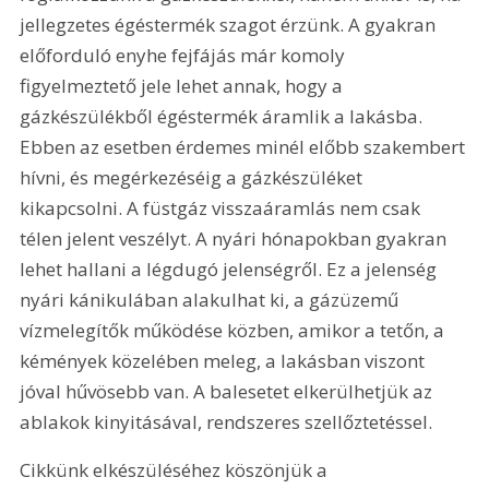
jellegzetes égéstermék szagot érzünk. A gyakran 
előforduló enyhe fejfájás már komoly 
figyelmeztető jele lehet annak, hogy a 
gázkészülékből égéstermék áramlik a lakásba. 
Ebben az esetben érdemes minél előbb szakembert 
hívni, és megérkezéséig a gázkészüléket 
kikapcsolni. A füstgáz visszaáramlás nem csak 
télen jelent veszélyt. A nyári hónapokban gyakran 
lehet hallani a légdugó jelenségről. Ez a jelenség 
nyári kánikulában alakulhat ki, a gázüzemű 
vízmelegítők működése közben, amikor a tetőn, a 
kémények közelében meleg, a lakásban viszont 
jóval hűvösebb van. A balesetet elkerülhetjük az 
ablakok kinyitásával, rendszeres szellőztetéssel.
Cikkünk elkészüléséhez köszönjük a 