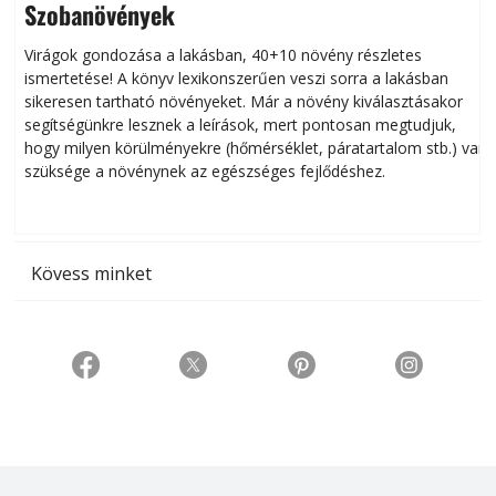
Szobanövények
Virágok gondozása a lakásban, 40+10 növény részletes
ismertetése! A könyv lexikonszerűen veszi sorra a lakásban
s
sikeresen tart­ha­tó növényeket. Már a növény kiválasztásakor
h
segítségünkre lesznek a leírások, mert pontosan megtudjuk,
k
hogy milyen körülményekre (hőmérséklet, páratartalom stb.) van
szüksége a növénynek az egészséges fejlődéshez.
t
Kövess minket