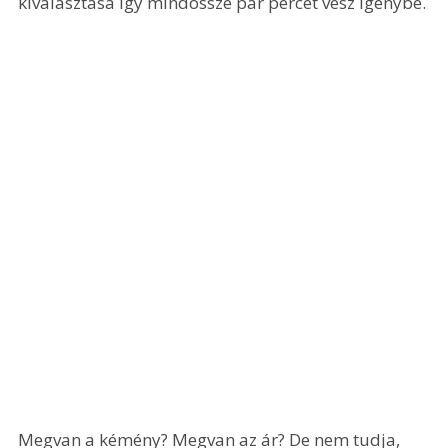
kiválasztása így mindössze pár percet vesz igénybe.
Megvan a kémény? Megvan az ár? De nem tudja, 