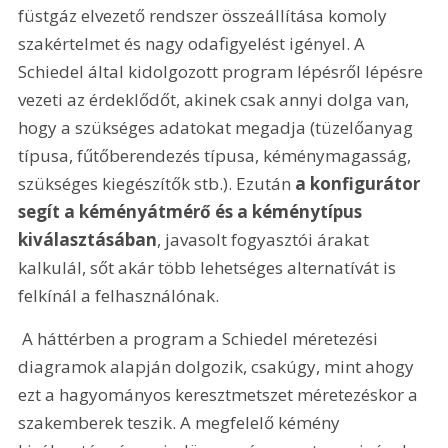
füstgáz elvezető rendszer összeállítása komoly 
szakértelmet és nagy odafigyelést igényel. A 
Schiedel által kidolgozott program lépésről lépésre 
vezeti az érdeklődőt, akinek csak annyi dolga van, 
hogy a szükséges adatokat megadja (tüzelőanyag 
típusa, fűtőberendezés típusa, kéménymagasság, 
szükséges kiegészítők stb.). Ezután 
a konfigurátor 
segít a kéményátmérő és a kéménytípus 
kiválasztásában
, javasolt fogyasztói árakat 
kalkulál, sőt akár több lehetséges alternatívát is 
felkínál a felhasználónak.
 A háttérben a program a Schiedel méretezési 
diagramok alapján dolgozik, csakúgy, mint ahogy 
ezt a hagyományos keresztmetszet méretezéskor a 
szakemberek teszik. A megfelelő kémény 