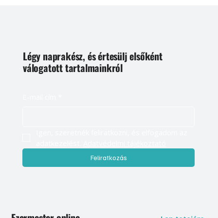
Légy naprakész, és értesülj elsőként
válogatott tartalmainkról
E-mail cím
*
Igen, szeretnék feliratkozni, és elfogadom az 
adatkezelést. 
Adatvédelmi tájékoztató
Feliratkozás
Ezermester online