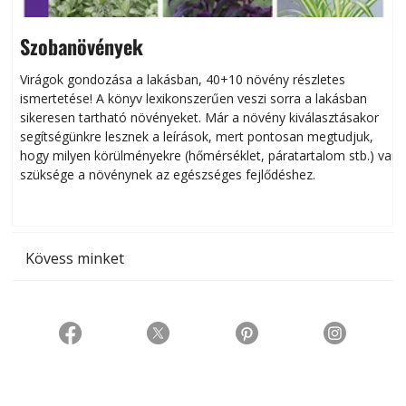
Szobanövények
Virágok gondozása a lakásban, 40+10 növény részletes
ismertetése! A könyv lexikonszerűen veszi sorra a lakásban
s
sikeresen tart­ha­tó növényeket. Már a növény kiválasztásakor
h
segítségünkre lesznek a leírások, mert pontosan megtudjuk,
k
hogy milyen körülményekre (hőmérséklet, páratartalom stb.) van
szüksége a növénynek az egészséges fejlődéshez.
t
Kövess minket