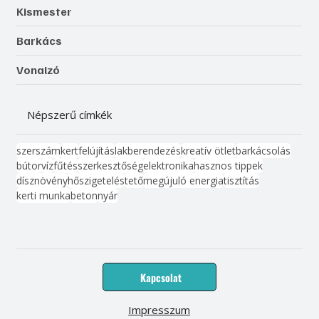
Kismester
Barkács
Vonalzó
Népszerű címkék
szerszám
kert
felújítás
lakberendezés
kreatív ötlet
barkácsolás
bútor
víz
fűtés
szerkesztőség
elektronika
hasznos tippek
dísznövény
hőszigetelés
tető
megújuló energia
tisztítás
kerti munka
beton
nyár
Kapcsolat
Impresszum