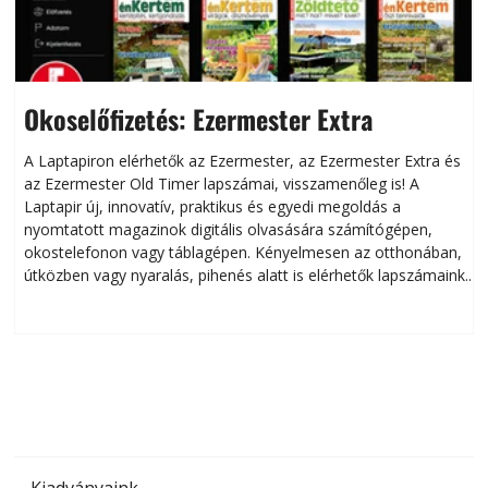
Okoselőfizetés: Ezermester Extra
A Laptapiron elérhetők az Ezermester, az Ezermester Extra és
az Ezermester Old Timer lapszámai, visszamenőleg is! A
Laptapir új, innovatív, praktikus és egyedi megoldás a
L
nyomtatott magazinok digitális olvasására számítógépen,
okostelefonon vagy táblagépen. Kényelmesen az otthonában,
útközben vagy nyaralás, pihenés alatt is elérhetők lapszámaink.
ú
Bárhol, bármikor, akár külföldön élve vagy dolgozva is
B
olvashatók az Ezermester lapszámai. A Laptapir kényelmes
megoldás, mert: – t