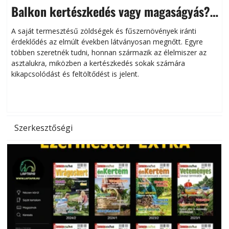
Balkon kertészkedés vagy magaságyás?
Helytakarékos kertészkedés
A saját termesztésű zöldségek és fűszernövények iránti
érdeklődés az elmúlt években látványosan megnőtt. Egyre
többen szeretnék tudni, honnan származik az élelmiszer az
l
asztalukra, miközben a kertészkedés sokak számára
kikapcsolódást és feltöltődést is jelent.
é
d
Szerkesztőségi