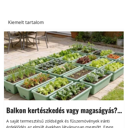
Kiemelt tartalom
Balkon kertészkedés vagy magaságyás?
Helytakarékos kertészkedés
A saját termesztésű zöldségek és fűszernövények iránti
érdeklődés az elmúlt években látványosan megnőtt. Egyre