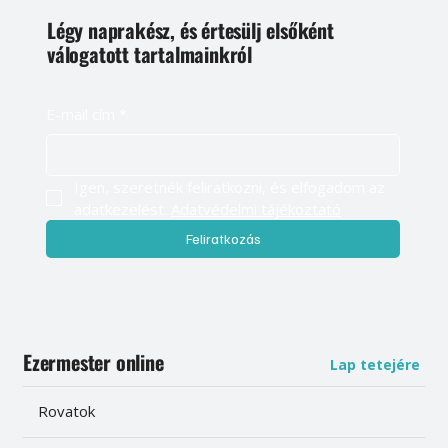
Légy naprakész, és értesülj elsőként
válogatott tartalmainkról
E-mail cím
*
Igen, szeretnék feliratkozni, és elfogadom az 
adatkezelést. 
Adatvédelmi tájékoztató
Feliratkozás
Ezermester online
Lap tetejére
Rovatok