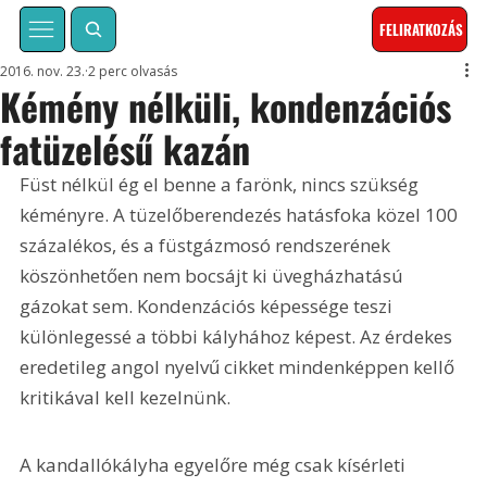
FELIRATKOZÁS
2016. nov. 23.
2 perc olvasás
Kémény nélküli, kondenzációs
fatüzelésű kazán
Füst nélkül ég el benne a farönk, nincs szükség 
kéményre. A tüzelőberendezés hatásfoka közel 100 
százalékos, és a füstgázmosó rendszerének 
köszönhetően nem bocsájt ki üvegházhatású 
gázokat sem. Kondenzációs képessége teszi 
különlegessé a többi kályhához képest. Az érdekes 
eredetileg angol nyelvű cikket mindenképpen kellő 
kritikával kell kezelnünk.
A kandallókályha egyelőre még csak kísérleti 