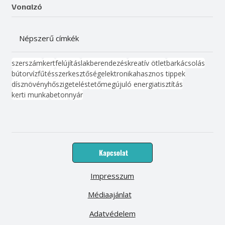
Vonalzó
Népszerű címkék
szerszám
kert
felújítás
lakberendezés
kreatív ötlet
barkácsolás
bútor
víz
fűtés
szerkesztőség
elektronika
hasznos tippek
dísznövény
hőszigetelés
tető
megújuló energia
tisztítás
kerti munka
beton
nyár
Kapcsolat
Impresszum
Médiaajánlat
Adatvédelem