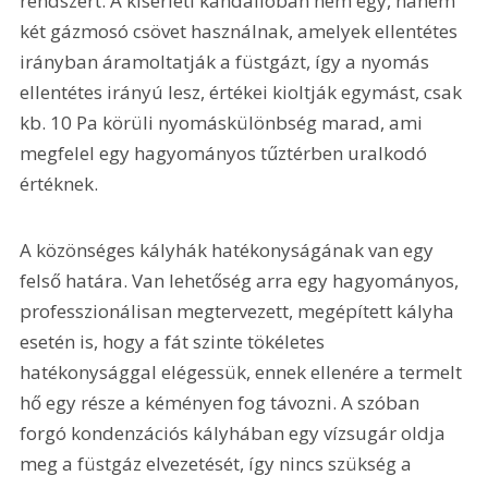
rendszert. A kísérleti kandallóban nem egy, hanem 
két gázmosó csövet használnak, amelyek ellentétes 
irányban áramoltatják a füstgázt, így a nyomás 
ellentétes irányú lesz, értékei kioltják egymást, csak 
kb. 10 Pa körüli nyomáskülönbség marad, ami 
megfelel egy hagyományos tűztérben uralkodó 
értéknek.
A közönséges kályhák hatékonyságának van egy 
felső határa. Van lehetőség arra egy hagyományos, 
professzionálisan megtervezett, megépített kályha 
esetén is, hogy a fát szinte tökéletes 
hatékonysággal elégessük, ennek ellenére a termelt 
hő egy része a kéményen fog távozni. A szóban 
forgó kondenzációs kályhában egy vízsugár oldja 
meg a füstgáz elvezetését, így nincs szükség a 