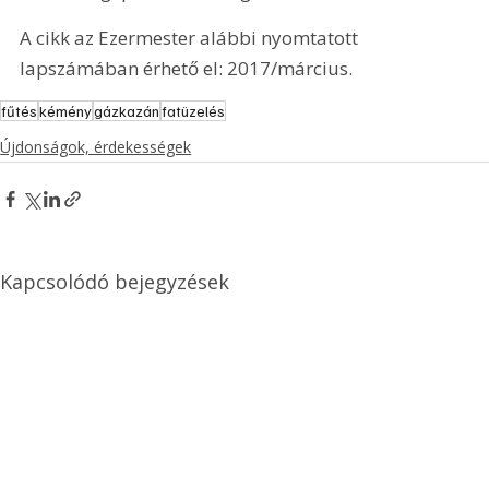
A cikk az Ezermester alábbi nyomtatott 
lapszámában érhető el: 2017/március.
fűtés
kémény
gázkazán
fatüzelés
Újdonságok, érdekességek
Kapcsolódó bejegyzések