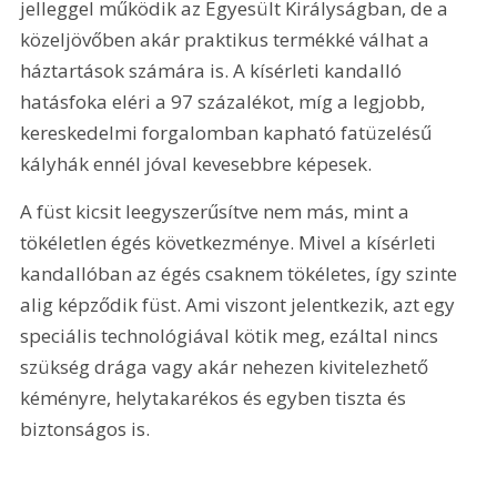
jelleggel működik az Egyesült Királyságban, de a 
közeljövőben akár praktikus termékké válhat a 
háztartások számára is. A kísérleti kandalló 
hatásfoka eléri a 97 százalékot, míg a legjobb, 
kereskedelmi forgalomban kapható fatüzelésű 
kályhák ennél jóval kevesebbre képesek.
A füst kicsit leegyszerűsítve nem más, mint a 
tökéletlen égés következménye. Mivel a kísérleti 
kandallóban az égés csaknem tökéletes, így szinte 
alig képződik füst. Ami viszont jelentkezik, azt egy 
speciális technológiával kötik meg, ezáltal nincs 
szükség drága vagy akár nehezen kivitelezhető 
kéményre, helytakarékos és egyben tiszta és 
biztonságos is.