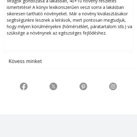
Virágok gondozása a lakásban, 40+10 növény részletes
ismertetése! A könyv lexikonszerűen veszi sorra a lakásban
s
sikeresen tart­ha­tó növényeket. Már a növény kiválasztásakor
h
segítségünkre lesznek a leírások, mert pontosan megtudjuk,
k
hogy milyen körülményekre (hőmérséklet, páratartalom stb.) van
szüksége a növénynek az egészséges fejlődéshez.
t
Kövess minket