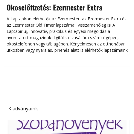
Okoselőfizetés: Ezermester Extra
A Laptapiron elérhetők az Ezermester, az Ezermester Extra és
az Ezermester Old Timer lapszámai, visszamenőleg is! A
Laptapir új, innovatív, praktikus és egyedi megoldás a
L
nyomtatott magazinok digitális olvasására számítógépen,
okostelefonon vagy táblagépen. Kényelmesen az otthonában,
útközben vagy nyaralás, pihenés alatt is elérhetők lapszámaink.
ú
Bárhol, bármikor, akár külföldön élve vagy dolgozva is
B
olvashatók az Ezermester lapszámai. A Laptapir kényelmes
megoldás, mert: – t
Kiadványaink