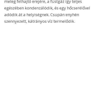
meleg felhajtó erejére, a füstgáz így teljes 
egészében kondenzálódik, és egy hőcserélővel 
adódik át a helyiségnek. Csupán enyhén 
szennyezett, kátrányos víz termelődik.