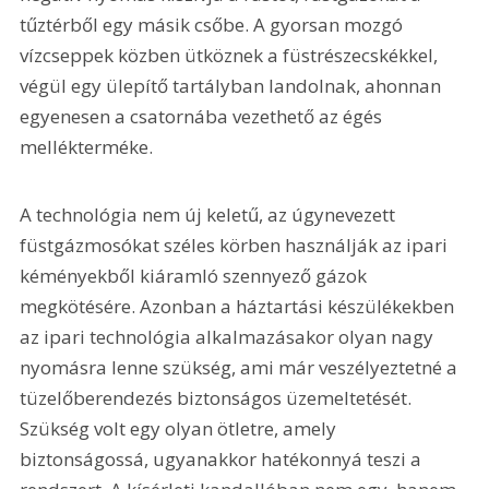
tűztérből egy másik csőbe. A gyorsan mozgó 
vízcseppek közben ütköznek a füstrészecskékkel, 
végül egy ülepítő tartályban landolnak, ahonnan 
egyenesen a csatornába vezethető az égés 
mellékterméke.
A technológia nem új keletű, az úgynevezett 
füstgázmosókat széles körben használják az ipari 
kéményekből kiáramló szennyező gázok 
megkötésére. Azonban a háztartási készülékekben 
az ipari technológia alkalmazásakor olyan nagy 
nyomásra lenne szükség, ami már veszélyeztetné a 
tüzelőberendezés biztonságos üzemeltetését. 
Szükség volt egy olyan ötletre, amely 
biztonságossá, ugyanakkor hatékonnyá teszi a 