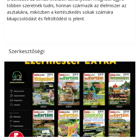
többen szeretnék tudni, honnan származik az élelmiszer az
l
asztalukra, miközben a kertészkedés sokak számára
kikapcsolódást és feltöltődést is jelent.
é
d
Szerkesztőségi