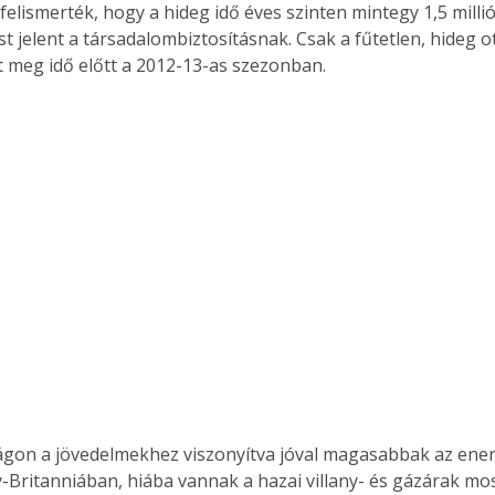
felismerték, hogy a hideg idő éves szinten mintegy 1,5 millió
st jelent a társadalombiztosításnak. Csak a fűtetlen, hideg 
lt meg idő előtt a 2012-13-as szezonban.
on a jövedelmekhez viszonyítva jóval magasabbak az ener
y-Britanniában, hiába vannak a hazai villany- és gázárak mo