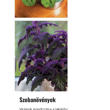
Szobanövények
Virágoskert: k
teraszon, laká
Virágok gondozása a lakásban,