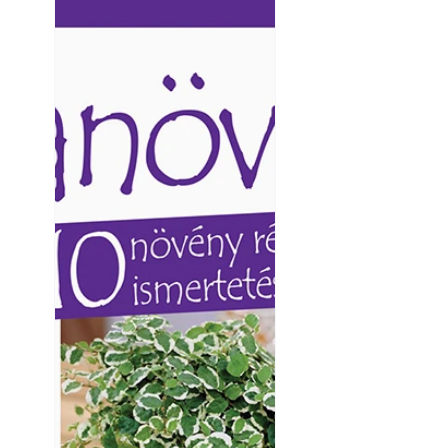
Ezermester lapszámai. A
Ezermester lapszámai
Laptapir kényelmes megoldás,
Laptapir kényelmes 
mert: – t
mert: – t