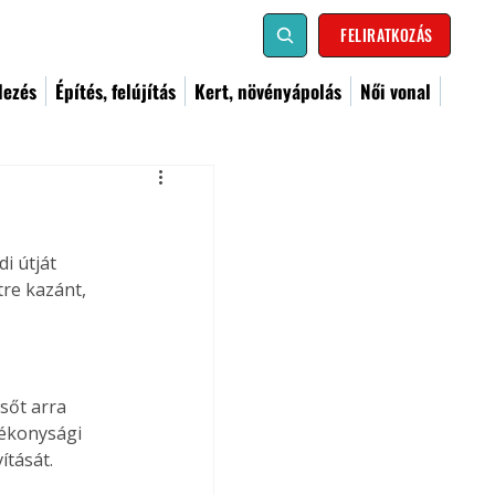
FELIRATKOZÁS
dezés
Építés, felújítás
Kert, növényápolás
Női vonal
i útját 
tre kazánt, 
sőt arra 
tékonysági 
tását. 