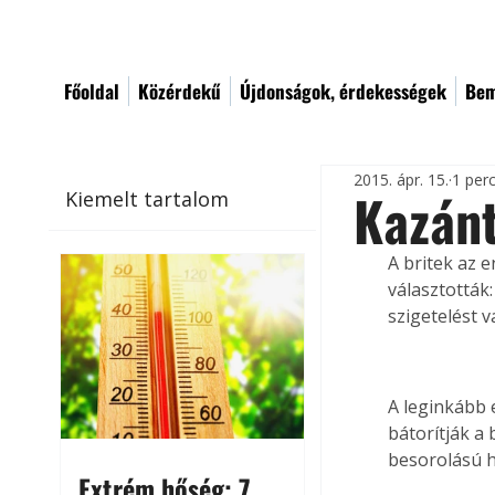
Főoldal
Közérdekű
Újdonságok, érdekességek
Bem
2015. ápr. 15.
1 per
Kazánt
Kiemelt tartalom
A britek az 
választották:
szigetelést v
A leginkább e
bátorítják a
besorolású h
Extrém hőség: 7