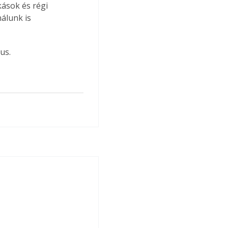
kások és régi 
álunk is 
us.