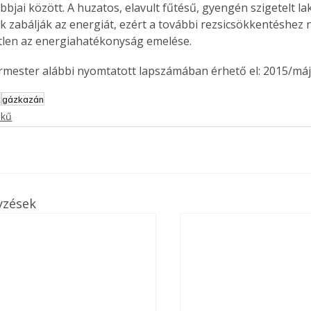
bjai között. A huzatos, elavult fűtésű, gyengén szigetelt la
 zabálják az energiát, ezért a további rezsicsökkentéshez n
tlen az energiahatékonyság emelése.
ermester alábbi nyomtatott lapszámában érhető el: 2015/máj
k
gázkazán
ekű
yzések