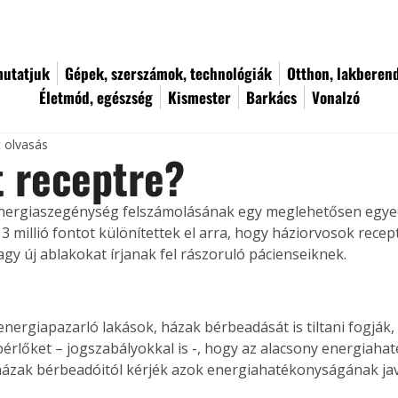
utatjuk
Gépek, szerszámok, technológiák
Otthon, lakberen
Életmód, egészség
Kismester
Barkács
Vonalzó
c olvasás
 receptre?
energiaszegénység felszámolásának egy meglehetősen egyed
 3 millió fontot különítettek el arra, hogy háziorvosok recep
agy új ablakokat írjanak fel rászoruló pácienseiknek. 
nergiapazarló lakások, házak bérbeadását is tiltani fogják, 
 bérlőket – jogszabályokkal is -, hogy az alacsony energiaha
ázak bérbeadóitól kérjék azok energiahatékonyságának javí