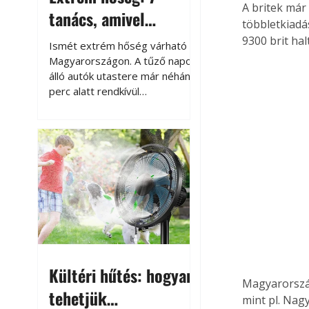
A britek már 
tanács, amivel
többletkiadá
megóvhatjuk
9300 brit ha
Ismét extrém hőség várható
autónkat a nyári
Magyarországon. A tűző napon
álló autók utastere már néhány
károktól
perc alatt rendkívül
felmelegszik, és rövid időn belül
akár a 60-70 °C-ot is
megközelítheti. Ez nemcsak a
beszállást teszi kellemetlenné,
hanem az autó állapotára és a
benne hagyott tárgyakra is
káros hatással lehet. Néhány
egyszerű óvintézkedéssel
azonban jelentősen
csökkenthetjük a hőség káros
hatásait.
Kültéri hűtés: hogyan
Magyarország
tehetjük
mint pl. Nag