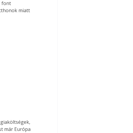
 font 
otthonok miatt 
giaköltségek, 
st már Európa 