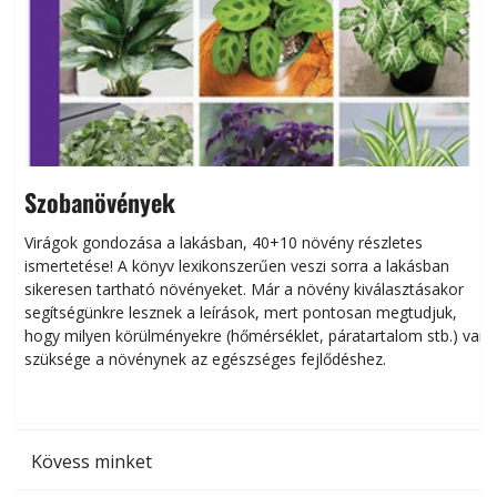
Szobanövények
Virágok gondozása a lakásban, 40+10 növény részletes
ismertetése! A könyv lexikonszerűen veszi sorra a lakásban
s
sikeresen tart­ha­tó növényeket. Már a növény kiválasztásakor
h
segítségünkre lesznek a leírások, mert pontosan megtudjuk,
k
hogy milyen körülményekre (hőmérséklet, páratartalom stb.) van
szüksége a növénynek az egészséges fejlődéshez.
t
Kövess minket