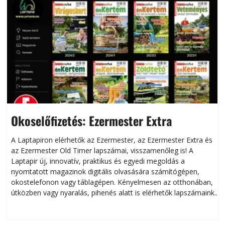
Okoselőfizetés: Ezermester Extra
A Laptapiron elérhetők az Ezermester, az Ezermester Extra és
az Ezermester Old Timer lapszámai, visszamenőleg is! A
Laptapir új, innovatív, praktikus és egyedi megoldás a
L
nyomtatott magazinok digitális olvasására számítógépen,
okostelefonon vagy táblagépen. Kényelmesen az otthonában,
útközben vagy nyaralás, pihenés alatt is elérhetők lapszámaink.
ú
Bárhol, bármikor, akár külföldön élve vagy dolgozva is
B
olvashatók az Ezermester lapszámai. A Laptapir kényelmes
megoldás, mert: – t