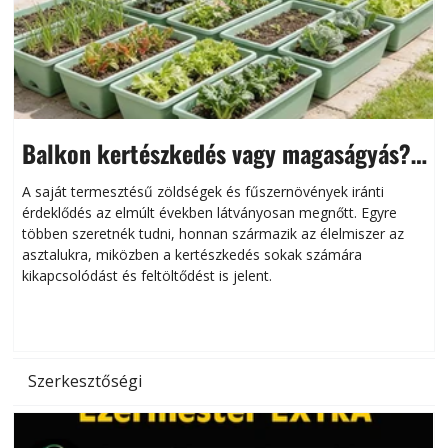
Balkon kertészkedés vagy magaságyás?
Helytakarékos kertészkedés
A saját termesztésű zöldségek és fűszernövények iránti
érdeklődés az elmúlt években látványosan megnőtt. Egyre
többen szeretnék tudni, honnan származik az élelmiszer az
l
asztalukra, miközben a kertészkedés sokak számára
kikapcsolódást és feltöltődést is jelent.
é
d
Szerkesztőségi