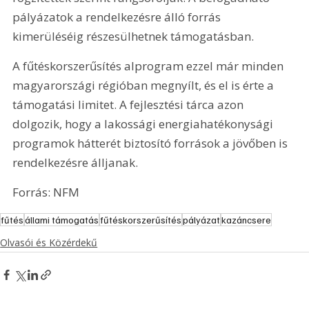
pályázatok a rendelkezésre álló forrás 
kimerüléséig részesülhetnek támogatásban.
A fűtéskorszerűsítés alprogram ezzel már minden 
magyarországi régióban megnyílt, és el is érte a 
támogatási limitet. A fejlesztési tárca azon 
dolgozik, hogy a lakossági energiahatékonysági 
programok hátterét biztosító források a jövőben is 
rendelkezésre álljanak.
Forrás: NFM 
fűtés
állami támogatás
fűtéskorszerűsítés
pályázat
kazáncsere
Olvasói és Közérdekű