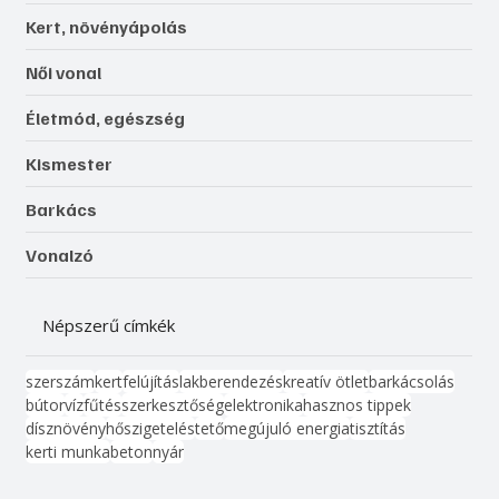
Kert, növényápolás
Női vonal
Életmód, egészség
Kismester
Barkács
Vonalzó
Népszerű címkék
szerszám
kert
felújítás
lakberendezés
kreatív ötlet
barkácsolás
bútor
víz
fűtés
szerkesztőség
elektronika
hasznos tippek
dísznövény
hőszigetelés
tető
megújuló energia
tisztítás
kerti munka
beton
nyár