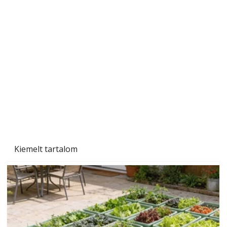
Naptej vagy napolaj? Melyiket válasszuk, és
miben különböznek?
Kiemelt tartalom