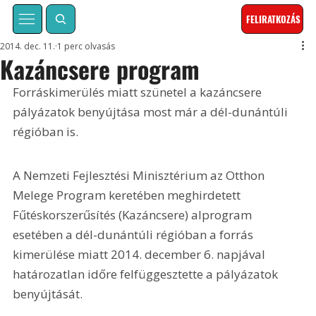
FELIRATKOZÁS
2014. dec. 11.
1 perc olvasás
Kazáncsere program
Forráskimerülés miatt szünetel a kazáncsere 
pályázatok benyújtása most már a dél-dunántúli 
régióban is. 
A Nemzeti Fejlesztési Minisztérium az Otthon 
Melege Program keretében meghirdetett 
Fűtéskorszerűsítés (Kazáncsere) alprogram 
esetében a dél-dunántúli régióban a forrás 
kimerülése miatt 2014. december 6. napjával 
határozatlan időre felfüggesztette a pályázatok 
benyújtását.