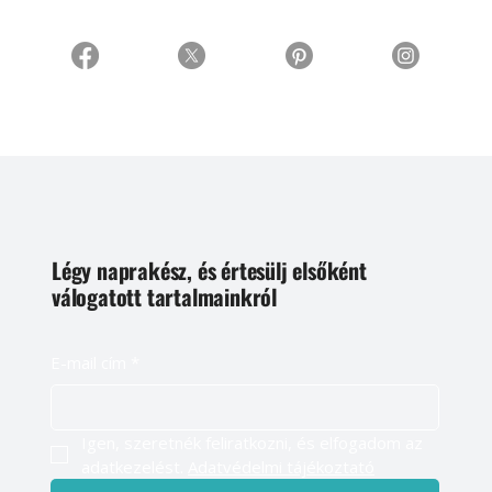
Légy naprakész, és értesülj elsőként
válogatott tartalmainkról
E-mail cím
*
Igen, szeretnék feliratkozni, és elfogadom az 
adatkezelést. 
Adatvédelmi tájékoztató