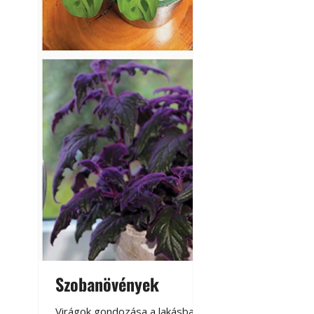
Szobanövények
Virágoskert: k
teraszon, laká
Virágok gondozása a lakásban,