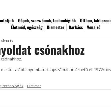
utatjuk
Gépek, szerszámok, technológiák
Otthon, lakberen
Életmód, egészség
Kismester
Barkács
Vonalzó
c olvasás
nyoldat csónakhoz
 csónakhoz. 
ermester alábbi nyomtatott lapszámában érhető el: 1972/no
, technológiák
Oldtimer