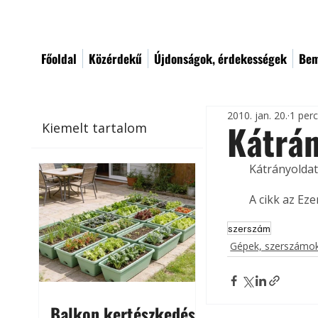
Főoldal
Közérdekű
Újdonságok, érdekességek
Bem
2010. jan. 20.
1 per
Kátrá
Kiemelt tartalom
Kátrányoldat
A cikk az Ez
szerszám
Gépek, szerszámok
Balkon kertészkedés