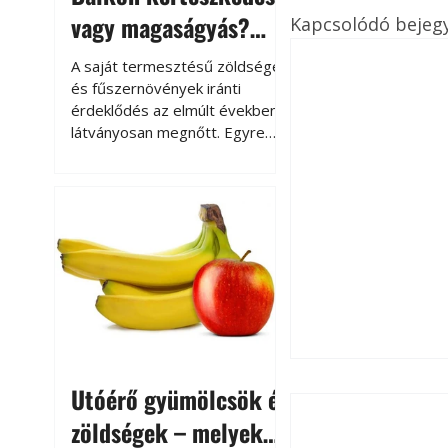
vagy magaságyás?
Kapcsolódó bejeg
Helytakarékos
A saját termesztésű zöldségek
kertészkedés
és fűszernövények iránti
érdeklődés az elmúlt években
látványosan megnőtt. Egyre
többen szeretnék tudni, honnan
származik az élelmiszer az
asztalukra, miközben a
kertészkedés sokak számára
kikapcsolódást és feltöltődést
is jelent.
Utóérő gyümölcsök és
zöldségek – melyek