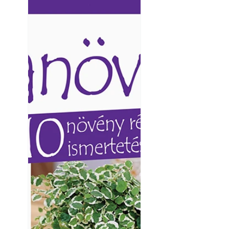
Ezermester lapszámai. A
Ezermester lapszámai
Laptapir kényelmes megoldás,
Laptapir kényelmes 
mert: – t
mert: – t