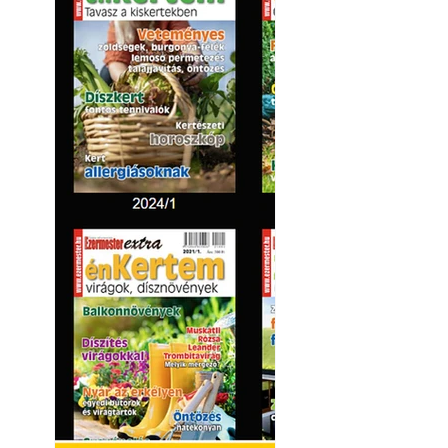
Kültéri hűtés: ho
a teraszt és a ker