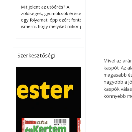
érnek tovább leszedés
Mit jelent az utóérés? A
után?
zöldségek, gyümölcsök érése
egy folyamat, épp ezért fontos
ismerni, hogy melyiket mikor jó
leszedni. Meg kell különböztetni
a gazdasági és a biológiai
érettséget. Például a
paradicsomot sokszor
Szerkesztőségi
gazdasági érettségben, azaz
Mivel az ará
félig éretten szedik le, ezután
kaspót. Az a
utaztatják hosszan, és még
magasabb és
pulton tartható kell legyen.
nagyobb a jó
Utóérik eközben, de nem lesz
kaspók válas
olyan ízű, mint amit a saját
könnyebb mo
kertünkben, biológiai
érettségben szedünk le. Teljes
érettségben szedve nem
tárolható h