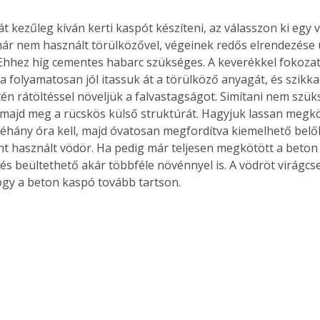
. A
át kezűleg kíván kerti kaspót készíteni, az válasszon ki egy 
megoldás,
 már nem használt törülközővel, végeinek redős elrendezése 
 Ehhez híg cementes habarc szükséges. A keverékkel fokozat
va folyamatosan jól itassuk át a törülköző anyagát, és szikk
én rátöltéssel növeljük a falvastagságot. Simítani nem szüks
 majd meg a rücskös külső struktúrát. Hagyjuk lassan megkö
éhány óra kell, majd óvatosan megfordítva kiemelhető belől
t használt vödör. Ha pedig már teljesen megkötött a beton fe
 és beültethető akár többféle növénnyel is. A vödröt virágcs
ogy a beton kaspó tovább tartson.