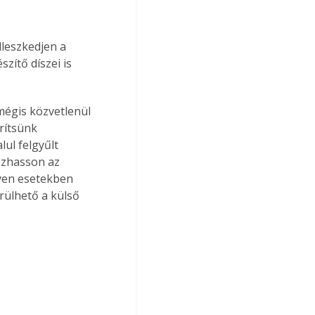
lleszkedjen a 
zítő díszei is 
mégis közvetlenül 
rítsünk 
ul felgyűlt 
vozhasson az 
lyen esetekben 
rülhető a külső 