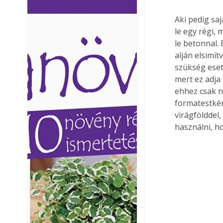
Ezermester lapszámai. A
Ezermester lapszámai
Aki pedig saj
Laptapir kényelmes megoldás,
Laptapir kényelmes 
le egy régi,
mert: – t
mert: – t
le betonnal.
alján elsimít
szükség eset
mert ez adja
ehhez csak n
formatestkén
virágfölddel,
használni, h