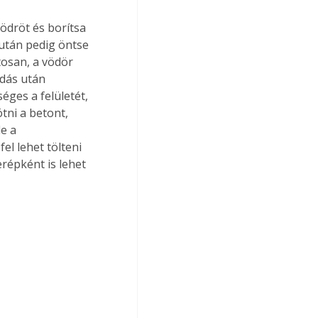
vödröt és borítsa 
után pedig öntse 
osan, a vödör 
adás után 
éges a felületét, 
tni a betont, 
e a 
l lehet tölteni 
erépként is lehet 