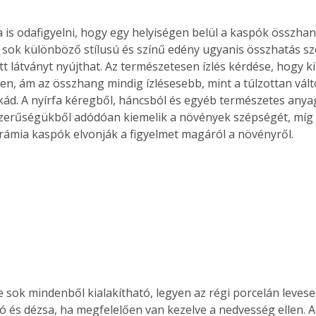
 is odafigyelni, hogy egy helyiségen belül a kaspók összha
 sok különböző stílusú és színű edény ugyanis összhatás s
tt látványt nyújthat. Az természetesen ízlés kérdése, hogy k
ren, ám az összhang mindig ízlésesebb, mint a túlzottan vált
kád. A nyírfa kéregből, háncsból és egyéb természetes anyag
erűségükből adódóan kiemelik a növények szépségét, míg a
rámia kaspók elvonják a figyelmet magáról a növényről.
 sok mindenből kialakítható, legyen az régi porcelán levese
ó és dézsa, ha megfelelően van kezelve a nedvesség ellen. 