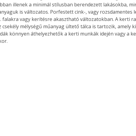
bban illenek a minimál stílusban berendezett lakásokba, mint
anyaguk is változatos. Porfestett cink-, vagy rozsdamentes l
. falakra vagy kerítésre akasztható változatokban. A kerti ra
csekély mélységű műanyag ültető tálca is tartozik, amely ki
Együtt jobban megéri!
dák könnyen áthelyezhetők a kerti munkák idején vagy a ke
Bővebb információ itt!
kor.
k az
Együtt jobban megéri! A
mester
könyvek tetszőleges
er Old
párosítással kedvezményes
áron, 0 Ft postaköltséggel
ptapir új,
megrendelhetők!
és egyedi
tt
lvasására
elefonon
nyelmesen
ben vagy
t is
. Bárhol,
ön élve
ashatók az