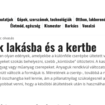
utatjuk
Gépek, szerszámok, technológiák
Otthon, lakberen
Életmód, egészség
Kismester
Barkács
Vonalzó
rc olvasás
 lakásba és a kertbe
an olyan edények, amelyekbe a különféle cserépbe ültetett v
eket szokás behelyezni, szebb „köntösbe” öltöztetni. A kasp
gyag vagy műanyag cserepeket. Anyaguk rendkívül változato
gyütt változik a formájuk is. Méretének a cserép-, továbbá a
l összhangba kell lennie, ám a pillanatnyilag szükségesnél a
yobbat venni, hogy a későbbi átültetések után is használha