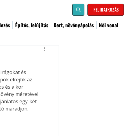
FELIRATKOZÁS
dezés
Építés, felújítás
Kert, növényápolás
Női vonal
irágokat és 
ók elrejtik az 
s és a kor 
 növény méretével 
jánlatos egy-két 
tó maradjon.