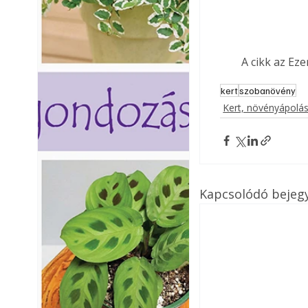
A cikk az Ez
kert
szobanövény
Kert, növényápolá
Kapcsolódó bejeg