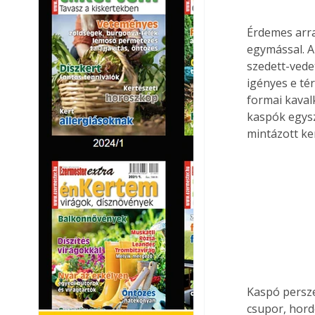
Érdemes arra
egymással. A
szedett-vede
igényes e té
formai kaval
kaspók egysz
mintázott ke
Kaspó persze
csupor, hord