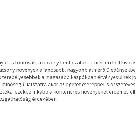
nyok is fontosak, a növény lombozatához mérten kell kiválasz
lacsony növények a laposabb, nagyobb átmérőjű edényekben
 terebélyesebbek a magasabb kaspókban érvényesülnek jo
 minőségű, látszatra akár az égetet cseréppel is összetév
ztéka, ezekbe inkább a konténeres növényeket érdemes elh
zgathatóság érdekében.