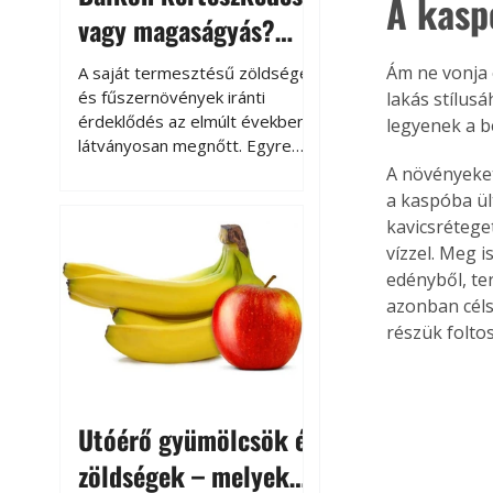
A kasp
vagy magaságyás?
Helytakarékos
Ám ne vonja e
A saját termesztésű zöldségek
kertészkedés
és fűszernövények iránti
lakás stílusá
érdeklődés az elmúlt években
legyenek a b
látványosan megnőtt. Egyre
többen szeretnék tudni, honnan
A növényeket
származik az élelmiszer az
a kaspóba ül
asztalukra, miközben a
kavicsrétege
kertészkedés sokak számára
vízzel. Meg i
kikapcsolódást és feltöltődést
edényből, te
is jelent.
azonban céls
részük folto
Utóérő gyümölcsök és
zöldségek – melyek