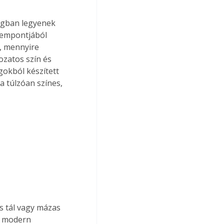
ngban legyenek 
zempontjából 
i, mennyire 
ozatos szín és 
okból készített 
 túlzóan színes, 
s tál vagy mázas 
A modern 