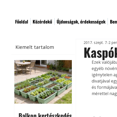
Főoldal
Közérdekű
Újdonságok, érdekességek
Bem
2017. szept. 7.
2 pe
Kaspók
Kiemelt tartalom
Ezek valójáb
egyéb növény
igénytelen a
divatjával e
és formájáva
mérettel nag
Balkon kertészkedés