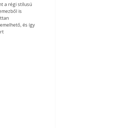
 a régi stílusú 
emezből is 
ttan 
emelhető, és így 
rt 