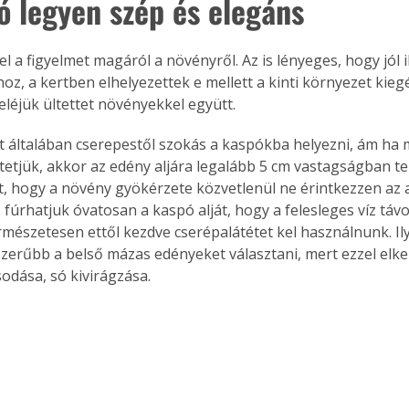
ó legyen szép és elegáns
l a figyelmet magáról a növényről. Az is lényeges, hogy jól i
hoz, a kertben elhelyezettek e mellett a kinti környezet kiegés
eléjük ültettet növényekkel együtt.
 általában cserepestől szokás a kaspókba helyezni, ám ha 
tetjük, akkor az edény aljára legalább 5 cm vastagságban te
t, hogy a növény gyökérzete közvetlenül ne érintkezzen az al
s fúrhatjuk óvatosan a kaspó alját, hogy a felesleges víz tá
rmészetesen ettől kezdve cserépalátétet kel használnunk. I
zerűbb a belső mázas edényeket választani, mert ezzel elke
sodása, só kivirágzása.