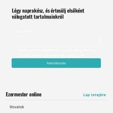
Légy naprakész, és értesülj elsőként
válogatott tartalmainkról
E-mail cím
*
Igen, szeretnék feliratkozni, és elfogadom az 
adatkezelést. 
Adatvédelmi tájékoztató
Feliratkozás
Ezermester online
Lap tetejére
Rovatok