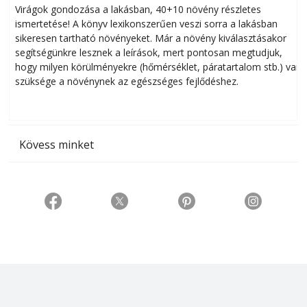
Virágok gondozása a lakásban, 40+10 növény részletes
ismertetése! A könyv lexikonszerűen veszi sorra a lakásban
s
sikeresen tart­ha­tó növényeket. Már a növény kiválasztásakor
h
segítségünkre lesznek a leírások, mert pontosan megtudjuk,
k
hogy milyen körülményekre (hőmérséklet, páratartalom stb.) van
szüksége a növénynek az egészséges fejlődéshez.
t
Kövess minket