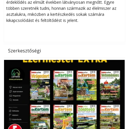
érdeklődés az elmúlt években látványosan megnőtt. Egyre
többen szeretnék tudni, honnan származik az élelmiszer az
l
asztalukra, miközben a kertészkedés sokak számára
kikapcsolódást és feltöltődést is jelent.
é
d
Szerkesztőségi