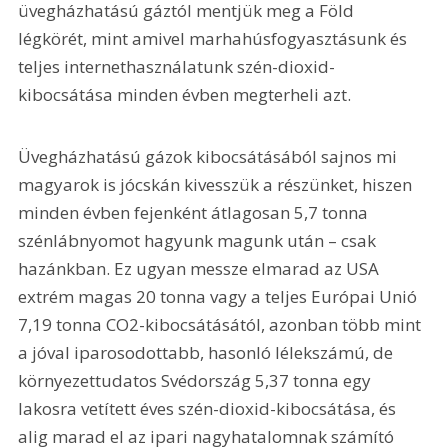
üvegházhatású gáztól mentjük meg a Föld 
légkörét, mint amivel marhahúsfogyasztásunk és 
teljes internethasználatunk szén-dioxid-
kibocsátása minden évben megterheli azt.
Üvegházhatású gázok kibocsátásából sajnos mi 
magyarok is jócskán kivesszük a részünket, hiszen 
minden évben fejenként átlagosan 5,7 tonna 
szénlábnyomot hagyunk magunk után – csak 
hazánkban. Ez ugyan messze elmarad az USA 
extrém magas 20 tonna vagy a teljes Európai Unió 
7,19 tonna CO2-kibocsátásától, azonban több mint 
a jóval iparosodottabb, hasonló lélekszámú, de 
környezettudatos Svédország 5,37 tonna egy 
lakosra vetített éves szén-dioxid-kibocsátása, és 
alig marad el az ipari nagyhatalomnak számító 