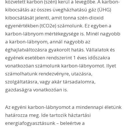
közvetett karbon (szén) kerül a levegőbe. A karbon-
kibocsátás az összes üvegházhatású gáz (ÜHG) 
kibocsátását jelenti, amit tonna szén-dioxid 
egyenértékben (tCO2e) számolunk. Ez egyben a 
karbon-lábnyom mértékegysége is. Minél nagyobb 
a karbon-lábnyom, annál nagyobb az 
éghajlatváltozásra gyakorolt hatás. Vállalatok és 
egyének esetében rendszerint 1 éves időszakra 
vonatkozóan számolunk karbon-lábnyomot. Ilyet 
számolhatunk rendezvényre, utazásra, 
szolgáltatásra, vagy akár társadalomra, 
gazdaságra vonatkozóan is.
Az egyéni karbon-lábnyomot a mindennapi életünk 
határozza meg. Ide tartozik háztartási 
energiafogyasztásunk – beleértve a 