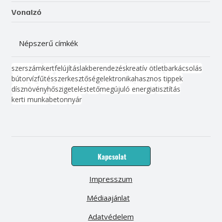
Vonalzó
Népszerű címkék
szerszám
kert
felújítás
lakberendezés
kreatív ötlet
barkácsolás
bútor
víz
fűtés
szerkesztőség
elektronika
hasznos tippek
dísznövény
hőszigetelés
tető
megújuló energia
tisztítás
kerti munka
beton
nyár
Kapcsolat
Impresszum
Médiaajánlat
Adatvédelem