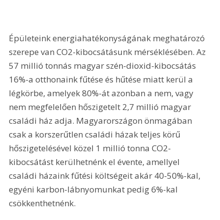
Épületeink energiahatékonyságának meghatározó 
szerepe van CO2-kibocsá­tásunk mérséklésében. Az 
57 millió tonnás magyar szén-dioxid-kibocsátás 
16%-a otthonaink fűtése és hűtése miatt kerül a 
légkörbe, amelyek 80%-át azonban a nem, vagy 
nem megfelelően hőszigetelt 2,7 millió magyar 
családi ház adja. Magyarországon önmagában 
csak a korszerűtlen családi házak teljes körű 
hőszigetelésével közel 1 millió tonna CO2-
kibocsátást kerülhetnénk el évente, amellyel 
családi házaink fűtési költségeit akár 40-50%-kal, 
egyéni karbon-lábnyomunkat pedig 6%-kal 
csökkenthetnénk.