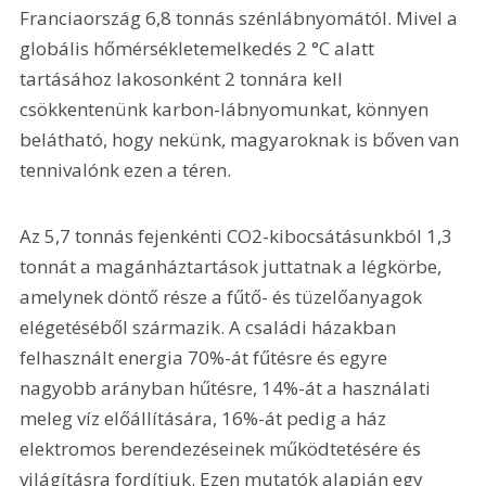
Franciaország 6,8 tonnás szénlábnyomától. Mivel a 
globális hőmérsékletemelkedés 2 °C alatt 
tartásához lakosonként 2 tonnára kell 
csökkentenünk karbon-lábnyomunkat, könnyen 
belátható, hogy nekünk, magyaroknak is bőven van 
tennivalónk ezen a téren.
Az 5,7 tonnás fejenkénti CO2-kibocsá­tásunkból 1,3 
tonnát a magánháztartások juttatnak a légkörbe, 
amelynek döntő része a fűtő- és tüzelőanyagok 
elégetéséből származik. A családi házakban 
felhasznált energia 70%-át fűtésre és egyre 
nagyobb arányban hűtésre, 14%-át a használati 
meleg víz előállítására, 16%-át pedig a ház 
elektromos berendezéseinek működtetésére és 
világításra fordítjuk. Ezen mutatók alapján egy 