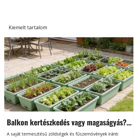
Kiemelt tartalom
Balkon kertészkedés vagy magaságyás?
Helytakarékos kertészkedés
A saját termesztésű zöldségek és fűszernövények iránti