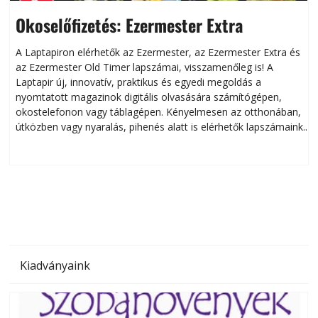
Okoselőfizetés: Ezermester Extra
A Laptapiron elérhetők az Ezermester, az Ezermester Extra és
az Ezermester Old Timer lapszámai, visszamenőleg is! A
Laptapir új, innovatív, praktikus és egyedi megoldás a
L
nyomtatott magazinok digitális olvasására számítógépen,
okostelefonon vagy táblagépen. Kényelmesen az otthonában,
útközben vagy nyaralás, pihenés alatt is elérhetők lapszámaink.
ú
Bárhol, bármikor, akár külföldön élve vagy dolgozva is
B
olvashatók az Ezermester lapszámai. A Laptapir kényelmes
megoldás, mert: – t
Kiadványaink