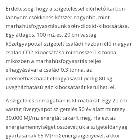
Érdekesség, hogy a szigeteléssel elérhető karbon-
lábnyom csökkenés kétszer nagyobb, mint 
marhahúsfogyasztásunk szén-dioxid-kibocsátása. 
Egy átlagos, 100 m
-es, 20 cm vastag 
2
kőzetgyapottal szigetelt családi házban élő magyar 
család CO2-kibocsátása mindössze 0,4 tonna, 
miközben a marhahúsfogyasztás teljes 
elhagyásával a család 0,3 tonna, az 
internethasználat elhagyásával pedig 80 kg 
üvegházhatású gáz kibocsátását kerülheti el.
A szigetelés önmagában is klímabarát. Egy 20 cm 
vastag üveggyapot szigetelés 50 év alatt mintegy 
30.000 MJ/m
 energiát takarít meg. Ha ezt az 
2
energiamennyiséget összevetjük a szigetelőanyag 
gyártásának 65 MJ/m
 energiaigényével, akkor 
2