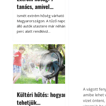
tanács, amivel
megóvhatjuk
Ismét extrém hőség várható
autónkat a nyári
Magyarországon. A tűző napon
álló autók utastere már néhány
károktól
perc alatt rendkívül
felmelegszik, és rövid időn belül
akár a 60-70 °C-ot is
megközelítheti. Ez nemcsak a
beszállást teszi kellemetlenné,
hanem az autó állapotára és a
benne hagyott tárgyakra is
káros hatással lehet. Néhány
egyszerű óvintézkedéssel
azonban jelentősen
csökkenthetjük a hőség káros
hatásait.
A vágott fen
Kültéri hűtés: hogyan
amibe lehet 
tehetjük
vizet önteni