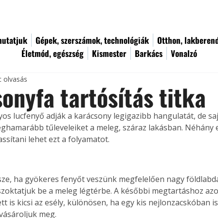
utatjuk
Gépek, szerszámok, technológiák
Otthon, lakberen
Életmód, egészség
Kismester
Barkács
Vonalzó
c olvasás
onyfa tartósítás titka
s lucfenyő adják a karácsony legigazibb hangulatát, de sa
 leghamarább tűleveleiket a meleg, száraz lakásban. Néhány 
ssítani lehet ezt a folyamatot.
ze, ha gyökeres fenyőt veszünk megfelelően nagy földlabdá
zoktatjuk be a meleg légtérbe. A későbbi megtartáshoz a
tt is kicsi az esély, különösen, ha egy kis nejlonzacskóban is
 vásároljuk meg.