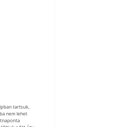
lpban tartsuk, 
ba nem lehet 
étnaponta 