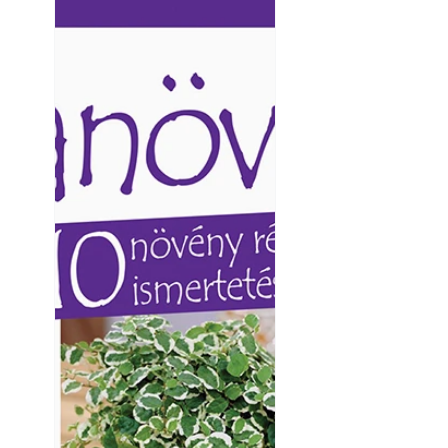
nap ért?
Ezermester lapszámai. A
Ezermester lapszámai
Laptapir kényelmes megoldás,
Laptapir kényelmes 
mert: – t
mert: – t