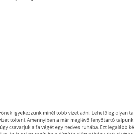
yőnek igyekezzünk minél több vizet adni. Lehetőleg olyan ta
vizet tölteni. Amennyiben a már meglévő fenyőtartó talpunk
, úgy csavarjuk a fa végét egy nedves ruhába. Ezt legalább k