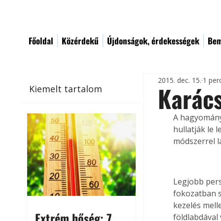
Főoldal
Közérdekű
Újdonságok, érdekességek
Bem
2015. dec. 15.
1 per
Karács
Kiemelt tartalom
A hagyományo
hullatják le
módszerrel la
Legjobb pers
fokozatban s
kezelés melle
Extrém hőség: 7
földlabdával