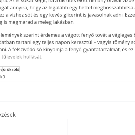
ra. Az is sokat segít, ha a díszítés előtt néhány órával vízbe ál
gát annyira, hogy az legalább egy héttel meghosszabbítsa 
 a vízhez sót és egy kevés glicerint is javasolnak adni. Ezze
ig is megmarad a meleg lakásban.
lemények szerint érdemes a vágott fenyő tövét a végleges be
atban tartani egy teljes napon keresztül – vagyis tömény sós
ani. A felszívódó só kinyomja a fenyő gyantatartalmát, és ez
tűlevelek hullását.
ny
örökzöld
ekű
yzések