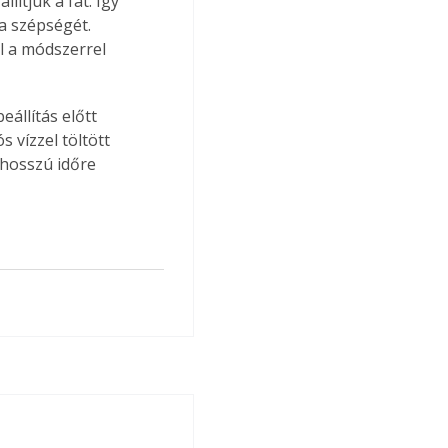
lítjuk a fát. Így 
a szépségét. 
l a módszerrel 
állítás előtt 
 vízzel töltött 
 hosszú időre 