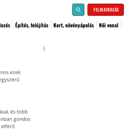
FELIRATKOZÁS
dezés
Építés, felújítás
Kert, növényápolás
Női vonal
jnos ezek 
egyszerű 
val, és több 
zonban gondos 
 elférő 