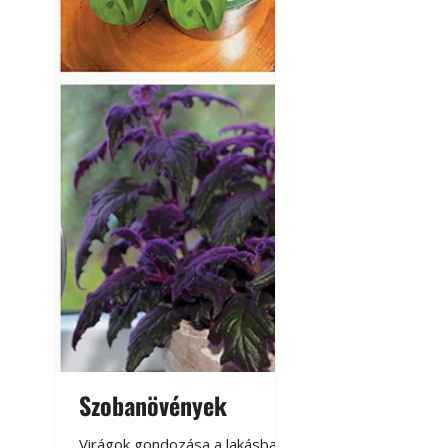
Szobanövények
Virágoskert: k
teraszon, laká
Virágok gondozása a lakásban,