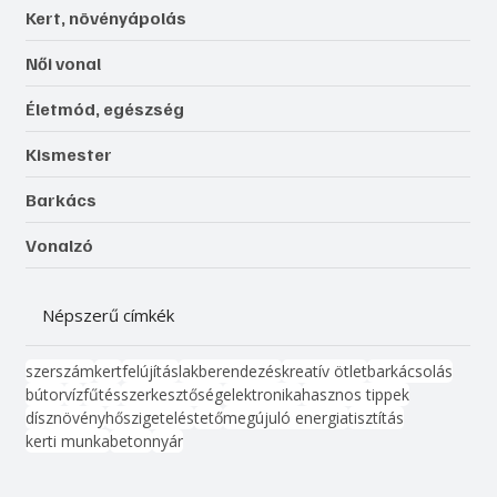
Kert, növényápolás
Női vonal
Életmód, egészség
Kismester
Barkács
Vonalzó
Népszerű címkék
szerszám
kert
felújítás
lakberendezés
kreatív ötlet
barkácsolás
bútor
víz
fűtés
szerkesztőség
elektronika
hasznos tippek
dísznövény
hőszigetelés
tető
megújuló energia
tisztítás
kerti munka
beton
nyár