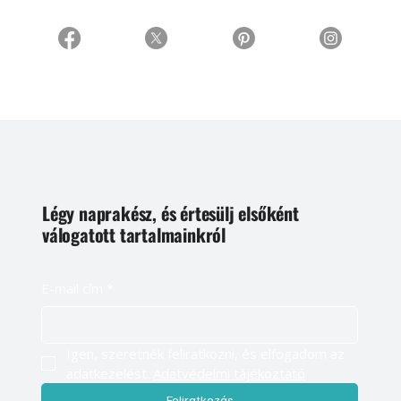
Légy naprakész, és értesülj elsőként
válogatott tartalmainkról
E-mail cím
*
Igen, szeretnék feliratkozni, és elfogadom az 
adatkezelést. 
Adatvédelmi tájékoztató
Feliratkozás