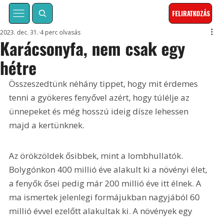
FELIRATKOZÁS
2023. dec. 31.
4 perc olvasás
Karácsonyfa, nem csak egy
hétre
Összeszedtünk néhány tippet, hogy mit érdemes 
tenni a gyökeres fenyővel azért, hogy túlélje az 
ünnepeket és még hosszú ideig dísze lehessen 
majd a kertünknek.
Az örökzöldek ősibbek, mint a lombhullatók. 
Bolygónkon 400 millió éve alakult ki a növényi élet, 
a fenyők ősei pedig már 200 millió éve itt élnek. A 
ma ismertek jelenlegi formájukban nagyjából 60 
millió évvel ezelőtt alakultak ki. A növények egy 