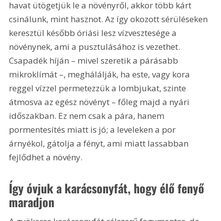
havat ütögetjük le a növényről, akkor több kárt 
csinálunk, mint hasznot. Az így okozott sérüléseken 
keresztül később óriási lesz vízvesztesége a 
növénynek, ami a pusztulásához is vezethet. 
Csapadék híján – mivel szeretik a párásabb 
mikroklímát –, meghálálják, ha este, vagy kora 
reggel vízzel permetezzük a lombjukat, szinte 
átmosva az egész növényt – főleg majd a nyári 
időszakban. Ez nem csak a pára, hanem 
pormentesítés miatt is jó; a leveleken a por 
árnyékol, gátolja a fényt, ami miatt lassabban 
fejlődhet a növény.
Így óvjuk a karácsonyfát, hogy élő fenyő 
maradjon