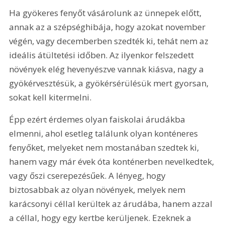
Ha gyökeres fenyőt vásárolunk az ünnepek előtt, 
annak az a szépséghibája, hogy azokat november 
végén, vagy decemberben szedték ki, tehát nem az 
ideális átültetési időben. Az ilyenkor felszedett 
növények elég hevenyészve vannak kiásva, nagy a 
gyökérvesztésük, a gyökérsérülésük mert gyorsan, 
sokat kell kitermelni.
Épp ezért érdemes olyan faiskolai árudákba 
elmenni, ahol esetleg találunk olyan konténeres 
fenyőket, melyeket nem mostanában szedtek ki, 
hanem vagy már évek óta konténerben nevelkedtek, 
vagy őszi cserepezésűek. A lényeg, hogy 
biztosabbak az olyan növények, melyek nem 
karácsonyi céllal kerültek az árudába, hanem azzal 
a céllal, hogy egy kertbe kerüljenek. Ezeknek a 