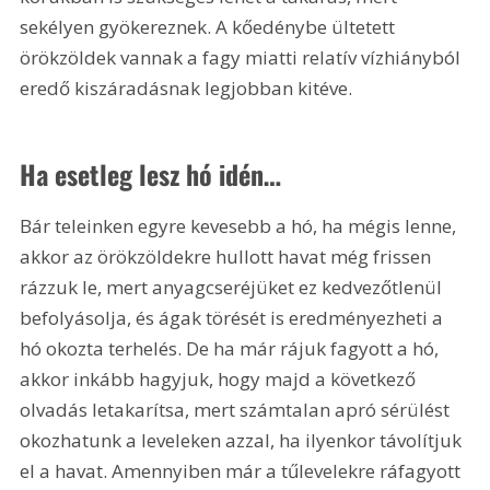
sekélyen gyökereznek. A kőedénybe ültetett 
örökzöldek vannak a fagy miatti relatív vízhiányból 
eredő kiszáradásnak legjobban kitéve.
Ha esetleg lesz hó idén…
Bár teleinken egyre kevesebb a hó, ha mégis lenne, 
akkor az örökzöldekre hullott havat még frissen 
rázzuk le, mert anyagcseréjüket ez kedvezőtlenül 
befolyásolja, és ágak törését is eredményezheti a 
hó okozta terhelés. De ha már rájuk fagyott a hó, 
akkor inkább hagyjuk, hogy majd a következő 
olvadás letakarítsa, mert számtalan apró sérülést 
okozhatunk a leveleken azzal, ha ilyenkor távolítjuk 
el a havat. Amennyiben már a tűlevelekre ráfagyott 