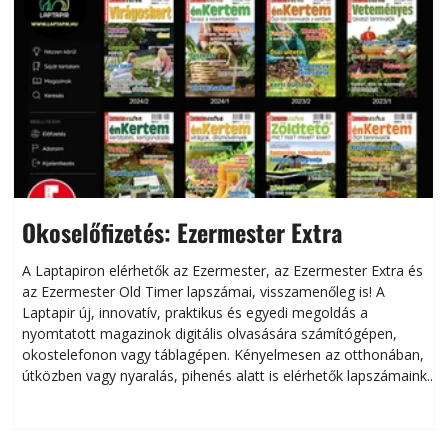
Okoselőfizetés: Ezermester Extra
A Laptapiron elérhetők az Ezermester, az Ezermester Extra és
az Ezermester Old Timer lapszámai, visszamenőleg is! A
Laptapir új, innovatív, praktikus és egyedi megoldás a
L
nyomtatott magazinok digitális olvasására számítógépen,
okostelefonon vagy táblagépen. Kényelmesen az otthonában,
útközben vagy nyaralás, pihenés alatt is elérhetők lapszámaink.
ú
Bárhol, bármikor, akár külföldön élve vagy dolgozva is
B
olvashatók az Ezermester lapszámai. A Laptapir kényelmes
megoldás, mert: – t