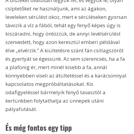
A díszeket óvatosan tegyük fel, és vegyük le, olyan 
csíptetőket ne használjunk, ami az ágakon, 
leveleken sérülést okoz, mert e sérüléseken gyorsan 
távozik a víz a fából, tehát egy fenyő képes úgy is 
kiszáradni, hogy öntözzük, de annyi levélsérülést 
szenvedett, hogy azon keresztül emberi példával 
élve „elvérzik.” A kiültetésre szánt fán csillagszórót 
és gyertyát se égessünk. Az sem szerencsés, ha a fa 
a plafonig ér, mert minél kisebb a fa, annál 
könnyebben viseli az átültetéssel és a karácsonnyal 
kapcsolatos megpróbáltatásokat. Kis 
odafigyeléssel bármelyik fenyő tavasztól a 
kertünkben folytathatja az ünnepek utáni 
pályafutását.
És még fontos egy tipp