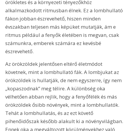
örökletes és a környezeti tényezőkhöz 
alkalmazkodott ritmusban élnek. Ez a lombhullató 
fákon jobban észrevehető, hiszen minden 
évszakban teljesen más képüket mutatják, ám e 
ritmus például a fenyők életében is megvan, csak 
számunkra, emberek számára ez kevésbé 
észrevehető.
Az örökzöldek jelentősen eltérő életmódot 
követnek, mint a lombhullató fák. A lombjukat az 
örökzöldek is hullatják, de nem egyszerre, így nem 
„kopaszodnak” meg télire. A különbség oka 
vélhetően abban rejlik, hogy a fenyőfélék és más 
örökzöldek ősibb növények, mint a lombhullatók. 
Tehát a lombhullatás, és az ezt követő 
pihenőidőszak később alakult ki a növényvilágban. 
Ennek oka a megváltozott körülményekhez való 