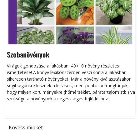
Szobanövények
Virágok gondozása a lakásban, 40+10 növény részletes
ismertetése! A könyv lexikonszerűen veszi sorra a lakásban
s
sikeresen tart­ha­tó növényeket. Már a növény kiválasztásakor
h
segítségünkre lesznek a leírások, mert pontosan megtudjuk,
k
hogy milyen körülményekre (hőmérséklet, páratartalom stb.) van
szüksége a növénynek az egészséges fejlődéshez.
t
Kövess minket