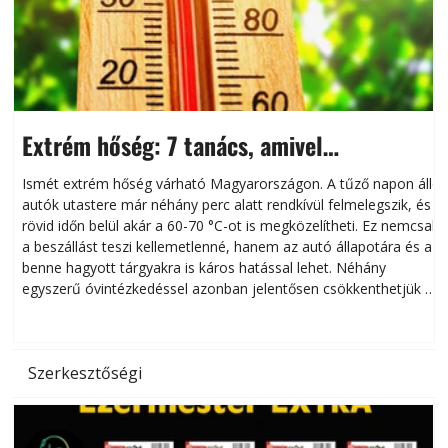
Extrém hőség: 7 tanács, amivel
megóvhatjuk autónkat a nyári károktól
Ismét extrém hőség várható Magyarországon. A tűző napon álló
autók utastere már néhány perc alatt rendkívül felmelegszik, és
rövid időn belül akár a 60-70 °C-ot is megközelítheti. Ez nemcsak
n
a beszállást teszi kellemetlenné, hanem az autó állapotára és a
benne hagyott tárgyakra is káros hatással lehet. Néhány
egyszerű óvintézkedéssel azonban jelentősen csökkenthetjük a
hőség káros hatásait.
l
Szerkesztőségi