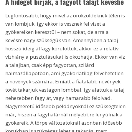
A hideget bírják, a fagyott talajt kevésbé
Legfontosabb, hogy mivel az örökzöldeknek télen is 
van lombjuk, így ekkor is vesznek fel vizet a 
gyökereiken keresztül – nem sokat, de arra a 
kevésre nagy szükségük van. Amennyiben a talaj 
hosszú ideig átfagy körülöttük, akkor ez a relatív 
vízhiány a pusztulásukat is okozhatja. Ekkor van víz 
a talajban, csak épp fagyottan, szilárd 
halmazállapotban, ami gyakorlatilag felvehetetlen 
a növények számára. Emiatt a fiatalabb növények 
tövét takarjuk vastagon lombbal, így alattuk a talaj 
nehezebben fagy át, vagy hamarabb felolvad. 
Nagyméretű idősebb példányoknál ez szükségtelen 
már, hiszen a fagyhatárnál mélyebbre lenyúlnak a 
gyökereik. A törpe változatoknál azonban idősebb 
korukban is szükséges lehet a takarás, mert 