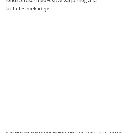
rendszeresen nedvesítve várja meg a fa 
kiültetésének idejét.