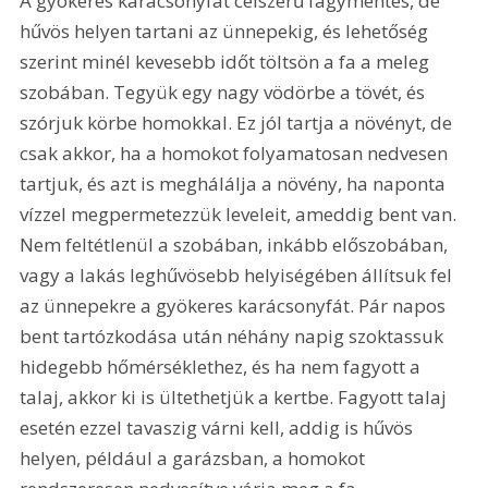
A gyökeres karácsonyfát célszerű fagymentes, de 
hűvös helyen tartani az ünnepekig, és lehetőség 
szerint minél kevesebb időt töltsön a fa a meleg 
szobában. Tegyük egy nagy vödörbe a tövét, és 
szórjuk körbe homokkal. Ez jól tartja a növényt, de 
csak akkor, ha a homokot folyamatosan nedvesen 
tartjuk, és azt is meghálálja a növény, ha naponta 
vízzel megpermetezzük leveleit, ameddig bent van. 
Nem feltétlenül a szobában, inkább előszobában, 
vagy a lakás leghűvösebb helyiségében állítsuk fel 
az ünnepekre a gyökeres karácsonyfát. Pár napos 
bent tartózkodása után néhány napig szoktassuk 
hidegebb hőmérséklethez, és ha nem fagyott a 
talaj, akkor ki is ültethetjük a kertbe. Fagyott talaj 
esetén ezzel tavaszig várni kell, addig is hűvös 
helyen, például a garázsban, a homokot 