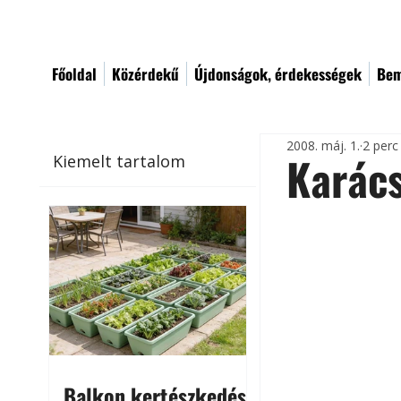
Főoldal
Közérdekű
Újdonságok, érdekességek
Bem
2008. máj. 1.
2 perc
Karác
Kiemelt tartalom
Balkon kertészkedés