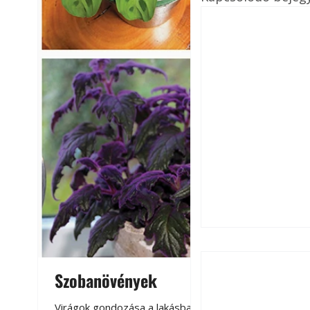
Szobanövények
Virágoskert: k
teraszon, laká
Virágok gondozása a lakásban,