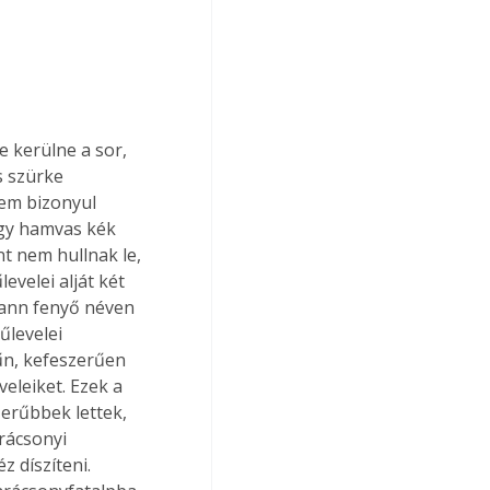
e kerülne a sor, 
s szürke 
nem bizonyul 
gy hamvas kék 
t nem hullnak le, 
velei alját két 
mann fenyő néven 
levelei 
űn, kefeszerűen 
veleiket. Ezek a 
erűbbek lettek, 
rácsonyi 
 díszíteni. 