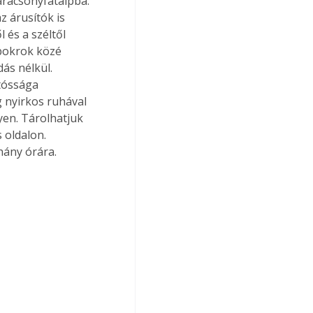
arácsonyfatalpba. 
 árusítók is 
 és a széltől 
 bokrok közé 
dás nélkül. 
tóssága 
 nyirkos ruhával 
yen. Tárolhatjuk 
 oldalon. 
éhány órára.