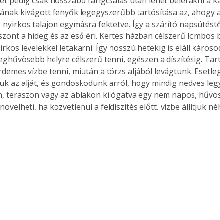
ét pedig csak hosszabb farigcsálás után lehet belerakni a k
ának kivágott fenyők legegyszerűbb tartósítása az, ahogy az
: nyirkos talajon egymásra fektetve. Így a szárító napsütéstől
iszont a hideg és az eső éri. Kertes házban célszerű lombos
Együtt jobban megéri!
yirkos levelekkel letakarni. Így hosszú hetekig is eláll károso
eghűvösebb helyre célszerű tenni, egészen a díszítésig. Tar
Bővebb információ itt!
k az
Együtt jobban megéri! A
demes vízbe tenni, miután a törzs aljából levágtunk. Esetleg
mester
könyvek tetszőleges
uk az alját, és gondoskodunk arról, hogy mindig nedves leg
er Old
párosítással kedvezményes
, teraszon vagy az ablakon kilógatva egy nem napos, hűvös
áron, 0 Ft postaköltséggel
övelheti, ha közvetlenül a feldíszítés előtt, vízbe állítjuk n
ptapir új,
megrendelhetők!
és egyedi
tt
lvasására
elefonon
nyelmesen
ben vagy
t is
. Bárhol,
ön élve
ashatók az