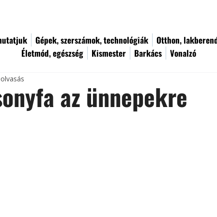
utatjuk
Gépek, szerszámok, technológiák
Otthon, lakberen
Életmód, egészség
Kismester
Barkács
Vonalzó
 olvasás
sonyfa az ünnepekre