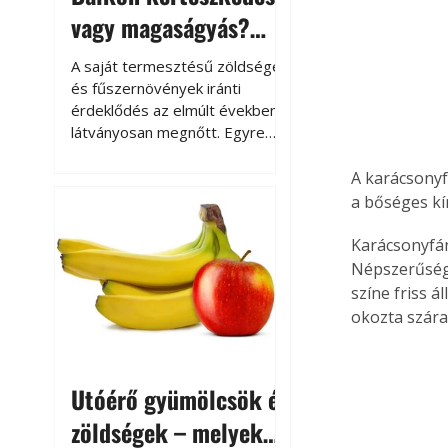
vagy magaságyás?
Helytakarékos
A saját termesztésű zöldségek
kertészkedés
és fűszernövények iránti
érdeklődés az elmúlt években
látványosan megnőtt. Egyre
többen szeretnék tudni, honnan
származik az élelmiszer az
A karácsonyf
asztalukra, miközben a
a bőséges kí
kertészkedés sokak számára
kikapcsolódást és feltöltődést
Karácsonyfán
is jelent.
Népszerűségü
színe friss 
okozta száraz
Utóérő gyümölcsök és
zöldségek – melyek