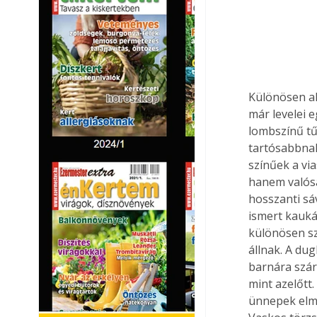
Különösen ak
már levelei e
lombszínű tű
tartósabbnak
színűek a vi
hanem valósá
hosszanti sá
ismert kauká
különösen sz
állnak. A dug
barnára szár
mint azelőtt
ünnepek elmúl