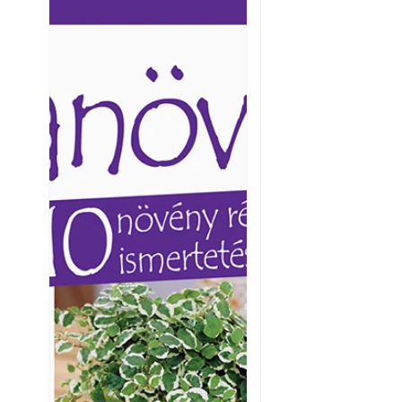
Ezermester lapszámai. A
Ezermester lapszámai
Laptapir kényelmes megoldás,
Laptapir kényelmes 
mert: – t
mert: – t