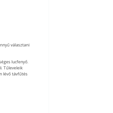
nnyű választani 
éges lucfenyő. 
. Tűleveleik 
 lévő távfűtés 