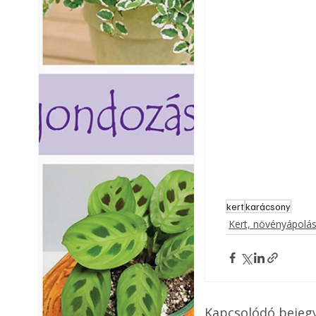
kert
karácsony
Kert, növényápolá
Kapcsolódó bejeg