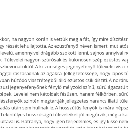
kor, ha nagyon korán is vettük meg a fát, így mire díszítésr
gy részét lehullajtotta. Az ezüstfenyő néven ismert, mut ató
levelű, amennyivel drágább szokott lenni, sajnos annyival 
. Tűlevelei nagyon szúrósak és különösen szép ezüstös va
aszbevonatuktól. A közönséges jegenyefenyő tűlevelei viszon
ggal rászáradnak az ágakra. Jellegzetessége, hogy lapos tűle
vban húzódó viaszrétegből álló ezüstös csík díszíti. A nord
zusi jegenyefenyőnek fénylő mélyzöld színű, sűrű ágazatú tű
épek. Levelei nem kétoldalt fésűsen, hanem félkörben, sűr
lászfenyők szintén megtartják jellegzetes narancs illatú tűle
adás után sem hullnak le. A hosszútűs fenyők is mára népsz
. Tekintélyes hosszúságú tűleveleiket jól megőrzik, még a ka
tával is. Hátránya, hogy igen terjedelmes, és így kissé nehéz