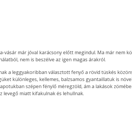
a-vásár már jóval karácsony előtt megindul. Ma már nem kö
nálatból, nem is beszélve az igen magas árakról.
ak a leggyakoribban választott fenyő a rövid tüskés közöns
ket különleges, kellemes, balzsamos gyantaillatuk is növeli
állapotukban szépen fénylő méregzöld, ám a lakások zömében
 levegő miatt kifakulnak és lehullnak. 